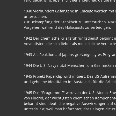
verursacht wird, aber nicht gehandelt hat, da die m
1940 Vierhundert Gefangene in Chicago werden mit 
untersuchen.
zur Bekämpfung der Krankheit zu untersuchen. Nazi-Ä
Vorgehen während des Holocausts zu verteidigen.
1942 Der Chemische Kriegsführungsdienst beginnt m
Adventisten, die sich lieber als menschliche Versuch
1943 Als Reaktion auf Japans großangelegtes Program
1944 Die U.S. Navy nutzt Menschen, um Gasmasken u
1945 Projekt Paperclip wird initiiert. Das US-Außen
und geheime Identitäten im Austausch für die Arbei
1945 Das "Programm F" wird von der U.S. Atomic Ene
von Fluorid, der wichtigsten chemischen Komponente
bekannt sind, deutliche negative Auswirkungen auf 
unterdrückt, weil man befürchtet, dass Klagen die 