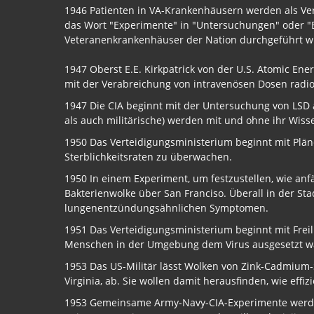
1946 Patienten in VA-Krankenhäusern werden als Ve
das Wort "Experimente" in "Untersuchungen" oder "B
Veteranenkrankenhäuser der Nation durchgeführt w
1947 Oberst E.E. Kirkpatrick von der U.S. Atomic En
mit der Verabreichung von intravenösen Dosen radi
1947 Die CIA beginnt mit der Untersuchung von LSD 
als auch militärische) werden mit und ohne ihr Wisse
1950 Das Verteidigungsministerium beginnt mit Pl
Sterblichkeitsraten zu überwachen.
1950 In einem Experiment, um festzustellen, wie anfä
Bakterienwolke über San Franciso. Überall in der St
lungenentzündungsähnlichen Symptomen.
1951 Das Verteidigungsministerium beginnt mit Freil
Menschen in der Umgebung dem Virus ausgesetzt w
1953 Das US-Militär lässt Wolken von Zink-Cadmium-S
Virginia, ab. Sie wollen damit herausfinden, wie effi
1953 Gemeinsame Army-Navy-CIA-Experimente werden