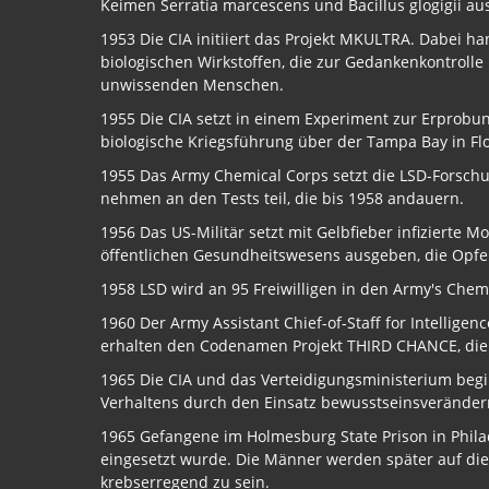
Keimen Serratia marcescens und Bacillus glogigii au
1953 Die CIA initiiert das Projekt MKULTRA. Dabei 
biologischen Wirkstoffen, die zur Gedankenkontrolle 
unwissenden Menschen.
1955 Die CIA setzt in einem Experiment zur Erprobun
biologische Kriegsführung über der Tampa Bay in Flor
1955 Das Army Chemical Corps setzt die LSD-Forsch
nehmen an den Tests teil, die bis 1958 andauern.
1956 Das US-Militär setzt mit Gelbfieber infizierte 
öffentlichen Gesundheitswesens ausgeben, die Opfe
1958 LSD wird an 95 Freiwilligen in den Army's Chemi
1960 Der Army Assistant Chief-of-Staff for Intellige
erhalten den Codenamen Projekt THIRD CHANCE, die 
1965 Die CIA und das Verteidigungsministerium beg
Verhaltens durch den Einsatz bewusstseinsveränder
1965 Gefangene im Holmesburg State Prison in Phil
eingesetzt wurde. Die Männer werden später auf die
krebserregend zu sein.