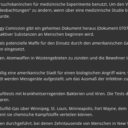
rsuchskaninchen für medizinische Experimente benutzt. Um den V
eobachtungen" zu ändern, wenn über eine medizinische Studie ber
urde.
ergy Comission gibt ein geheimes Dokument heraus (Dokument 07075
oaktiver Substanzen an Menschen beginnen wird.
als potenzielle Waffe für den Einsatz durch den amerikanischen G
n eingesetzt.
änen, Atomwaffen in Wüstengebieten zu zünden und die Bewohner 
llig eine amerikanische Stadt für einen biologischen Angriff wäre, 
adt werden Messgeräte aufgestellt, um das Ausmaß der Infektion zu
ufttests mit krankheitserregenden Bakterien und Viren. Die Tests d
aren.
ulfid-Gas über Winnipeg, St. Louis, Minneapolis, Fort Wayne, dem
zient sie chemische Kampfstoffe verteilen können.
 durchgeführt, bei denen Zehntausende von Menschen in New Yor