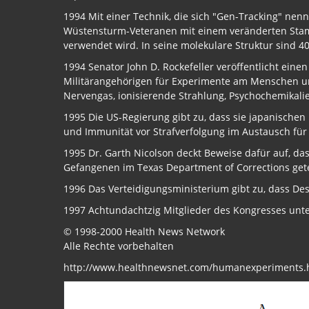
1994 Mit einer Technik, die sich "Gen-Tracking" nen
Wüstensturm-Veteranen mit einem veränderten Stamm 
verwendet wird. In seine molekulare Struktur sind 4
1994 Senator John D. Rockefeller veröffentlicht eine
Militärangehörigen für Experimente am Menschen und
Nervengas, ionisierende Strahlung, Psychochemikali
1995 Die US-Regierung gibt zu, dass sie japanische
und Immunität vor Strafverfolgung im Austausch für
1995 Dr. Garth Nicolson deckt Beweise dafür auf, das
Gefangenen im Texas Department of Corrections get
1996 Das Verteidigungsministerium gibt zu, dass De
1997 Achtundachtzig Mitglieder des Kongresses unte
© 1998-2000 Health News Network
Alle Rechte vorbehalten
http://www.healthnewsnet.com/humanexperiments.