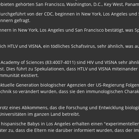
ieten gehörten San Francisco, Washington, D.C., Key West, Panama 
 durchgeführt von der CDC, beginnen in New York, Los Angeles und
nnern gefragt.
ern in New York, Los Angeles und San Francisco bestätigt, was Sp
 sich HTLV und VISNA, ein tödliches Schafsvirus, sehr ähnlich, was
al Academy of Sciences (83:4007-4011) sind HIV und VISNA sehr ähn
 ist. Dies führt zu Spekulationen, dass HTLV und VISNA miteinand
mmunität existiert.
aktuelle Generation biologischer Agenzien der US-Regierung Folgend
chnik so verändert wurden, dass sie den immunologischen Charak
trotz eines Abkommens, das die Forschung und Entwicklung biologi
niversitäten im ganzen Land betreibt.
hispanische Babys in Los Angeles erhalten einen "experimentellen
er zu, dass die Eltern nie darüber informiert wurden, dass der Imp