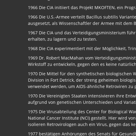
1966 Die CIA initiiert das Projekt MKOFTEN, ein P
1966 Die U.S.-Armee verteilt Bacillus subtilis Varia
ausgesetzt, als Wissenschaftler der Armee mit dem Ba
1967 Die CIA und das Verteidigungsministerium füh
erhalten, zu lagern und zu testen.
1968 Die CIA experimentiert mit der Möglichkeit, Tri
1969 Dr. Robert MacMahan vom Verteidigungsminister
Wirkstoff zu entwickeln, gegen den es keine natürlic
1970 Die Mittel für den synthetischen biologischen W
Division in Fort Detrick, der streng geheimen biolo
verwendet werden, um AIDS-ähnliche Retroviren zu 
1970 Die Vereinigten Staaten intensivieren ihre Entw
aufgrund von genetischen Unterschieden und Variatio
1975 Die Virusabteilung des Center for Biological Wa
National Cancer Institute (NCI) gestellt. Hier wird v
isolieren Retrovirologen auch ein Virus, gegen das k
1977 bestätigen Anhörungen des Senats für Gesundhe