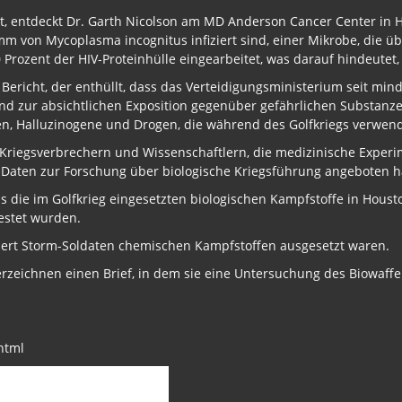
nt, entdeckt Dr. Garth Nicolson am MD Anderson Cancer Center in 
von Mycoplasma incognitus infiziert sind, einer Mikrobe, die üb
0 Prozent der HIV-Proteinhülle eingearbeitet, was darauf hindeute
n Bericht, der enthüllt, dass das Verteidigungsministerium seit m
 zur absichtlichen Exposition gegenüber gefährlichen Substanzen
en, Halluzinogene und Drogen, die während des Golfkriegs verwen
n Kriegsverbrechern und Wissenschaftlern, die medizinische Expe
 Daten zur Forschung über biologische Kriegsführung angeboten h
s die im Golfkrieg eingesetzten biologischen Kampfstoffe in Housto
estet wurden.
sert Storm-Soldaten chemischen Kampfstoffen ausgesetzt waren.
rzeichnen einen Brief, in dem sie eine Untersuchung des Biowaff
html