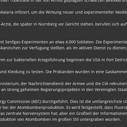
eisten Todesfälle in der von Armut geplagten schwarzen Bevölkerun
Malaria infiziert, um die Wirkung neuer und experimenteller Med
rzte, die später in Nürnberg vor Gericht stehen, berufen sich auf
it Senfgas-Experimenten an etwa 4.000 Soldaten. Die Experimente
skaninchen zur Verfügung stellten, als im aktiven Dienst zu dienen.
m zur bakteriellen Kriegsführung beginnen die USA in Fort Detric
nd Kleidung zu testen. Die Probanden wurden in eine Gaskammer 
ministerium, der Nachrichtendienst der Armee und die CIA rekruti
t an streng geheimen Regierungsprojekten in den Vereinigten Staa
rgy Commission (AEC) durchgeführt. Dies ist die umfangreichste 
 bei der Atombombenproduktion. Es wird festgestellt, dass Fluorid
das zentrale Nervensystem hat, aber ein Großteil der Informatione
Produktion von Atombomben im großen Stil untergraben würden.