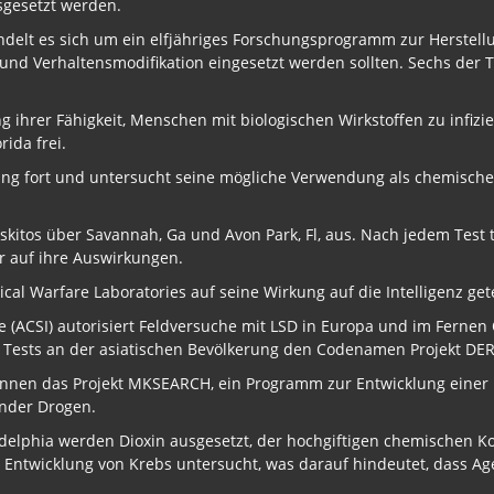
sgesetzt werden.
handelt es sich um ein elfjähriges Forschungsprogramm zur Herst
und Verhaltensmodifikation eingesetzt werden sollten. Sechs der T
g ihrer Fähigkeit, Menschen mit biologischen Wirkstoffen zu infiz
ida frei.
ung fort und untersucht seine mögliche Verwendung als chemische
Moskitos über Savannah, Ga und Avon Park, Fl, aus. Nach jedem Test
r auf ihre Auswirkungen.
cal Warfare Laboratories auf seine Wirkung auf die Intelligenz get
nce (ACSI) autorisiert Feldversuche mit LSD in Europa und im Ferne
Tests an der asiatischen Bevölkerung den Codenamen Projekt DE
innen das Projekt MKSEARCH, ein Programm zur Entwicklung einer 
nder Drogen.
adelphia werden Dioxin ausgesetzt, der hochgiftigen chemischen 
 Entwicklung von Krebs untersucht, was darauf hindeutet, dass A