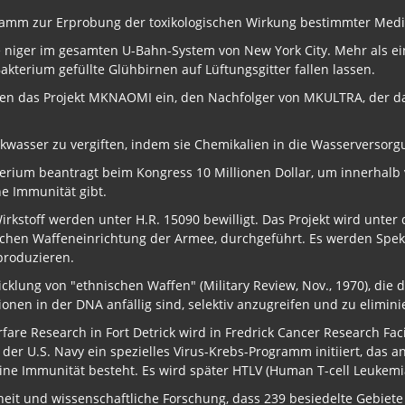
rogramm zur Erprobung der toxikologischen Wirkung bestimmter Me
nte niger im gesamten U-Bahn-System von New York City. Mehr als e
kterium gefüllte Glühbirnen auf Lüftungsgitter fallen lassen.
ren das Projekt MKNAOMI ein, den Nachfolger von MKULTRA, der da
nkwasser zu vergiften, indem sie Chemikalien in die Wasserversorgu
ium beantragt beim Kongress 10 Millionen Dollar, um innerhalb v
he Immunität gibt.
irkstoff werden unter H.R. 15090 bewilligt. Das Projekt wird unter 
gischen Waffeneinrichtung der Armee, durchgeführt. Es werden Spek
produzieren.
icklung von "ethnischen Waffen" (Military Review, Nov., 1970), die
nen in der DNA anfällig sind, selektiv anzugreifen und zu elimini
rfare Research in Fort Detrick wird in Fredrick Cancer Research Fa
on der U.S. Navy ein spezielles Virus-Krebs-Programm initiiert, das 
eine Immunität besteht. Es wird später HTLV (Human T-cell Leukemi
it und wissenschaftliche Forschung, dass 239 besiedelte Gebiete