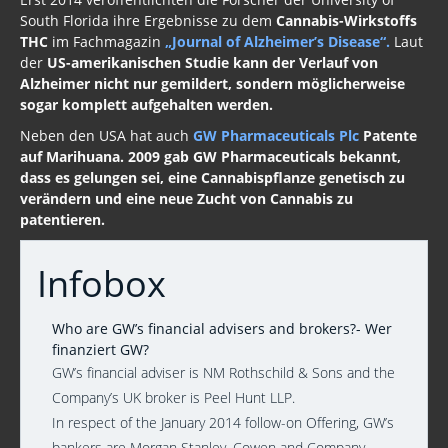
South Florida ihre Ergebnisse zu dem
Cannabis-Wirkstoffs
THC
im Fachmagazin
„Journal of Alzheimer’s Disease“.
Laut
der
US-amerikanischen Studie kann der Verlauf von
Alzheimer nicht nur gemildert, sondern möglicherweise
sogar komplett aufgehalten werden.
Neben den USA hat auch
GW Pharmaceuticals Plc
Patente
auf Marihuana. 2009 gab GW Pharmaceuticals bekannt,
dass es gelungen sei, eine Cannabispflanze genetisch zu
verändern und eine neue Zucht von Cannabis zu
patentieren.
Infobox
Who are GW’s financial advisers and brokers?- Wer
finanziert GW?
GW’s financial adviser is NM Rothschild & Sons and the
Company’s UK broker is Peel Hunt LLP.
In respect of the January 2014 follow-on Offering, GW’s
bankers are Morgan Stanley, Cowen and Company,