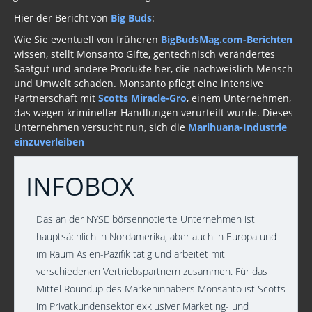
Hier der Bericht von
Big Buds
:
Wie Sie eventuell von früheren
BigBudsMag.com-Berichten
wissen, stellt Monsanto Gifte, gentechnisch verändertes
Saatgut und andere Produkte her, die nachweislich Mensch
und Umwelt schaden. Monsanto pflegt eine intensive
Partnerschaft mit
Scotts Miracle-Gro
, einem Unternehmen,
das wegen krimineller Handlungen verurteilt wurde. Dieses
Unternehmen versucht nun, sich die
Marihuana-Industrie
einzuverleiben
INFOBOX
Das an der NYSE börsennotierte Unternehmen ist
hauptsächlich in Nordamerika, aber auch in Europa und
im Raum Asien-Pazifik tätig und arbeitet mit
verschiedenen Vertriebspartnern zusammen. Für das
Mittel Roundup des Markeninhabers Monsanto ist Scotts
im Privatkundensektor exklusiver Marketing- und