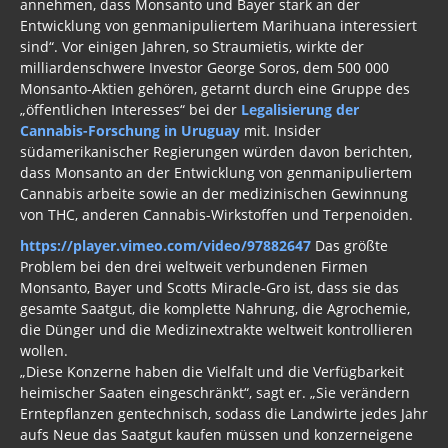
annehmen, dass Monsanto und Bayer stark an der
Entwicklung von genmanipuliertem Marihuana interessiert
sind“. Vor einigen Jahren, so Straumietis, wirkte der
milliardenschwere Investor George Soros, dem 500 000
Monsanto-Aktien gehören, getarnt durch eine Gruppe des
„öffentlichen Interesses“ bei der
Legalisierung der
Cannabis-Forschung in Uruguay
mit. Insider
südamerikanischer Regierungen würden davon berichten,
dass Monsanto an der Entwicklung von genmanipuliertem
Cannabis arbeite sowie an der medizinischen Gewinnung
von THC, anderen Cannabis-Wirkstoffen und Terpenoiden.
https://player.vimeo.com/video/97882647
Das größte
Problem bei den drei weltweit verbundenen Firmen
Monsanto, Bayer und Scotts Miracle-Gro ist, dass sie das
gesamte Saatgut, die komplette Nahrung, die Agrochemie,
die Dünger und die Medizinextrakte weltweit kontrollieren
wollen.
„Diese Konzerne haben die Vielfalt und die Verfügbarkeit
heimischer Saaten eingeschränkt“, sagt er. „Sie verändern
Erntepflanzen gentechnisch, sodass die Landwirte jedes Jahr
aufs Neue das Saatgut kaufen müssen und konzerneigene