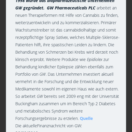
1998 wurde das biopharmazeutische Unternehmen
GW gegründet.
GW Pharmaceuticals PLC
arbeitet an
neuen Therapieformen mit Hilfe von Cannabis zu finden,
weiterzuentwickeln und zu kommerzialisieren. Primärer
Wachstumstreiber ist das cannabidiolhaltige und somit
rezeptpflichtige Spray
Sativex
, welches Multiple-Sklerose-
Patienten hilft, ihre spastischen Leiden zu lindern. Die
Behandlung von Schmerzen bei Krebs wird derzeit noch
klinisch erprobt. Weitere Produkte wie
Epidiolex
zur
Behandlung kindlicher Epilepsie zählen ebenfalls zum
Portfolio von
GW
. Das Unternehmen investiert aktuell
vermehrt in die Forschung und die Entwicklung neuer
Medikamente sowohl im eigenen Haus wie auch extern.
So arbeitet
GW
bereits seit 2009 eng mit der Universität
Buckingham zusammen um im Bereich Typ 2 Diabetes
und metabolisches Syndrom weitere
Forschungsergebnisse zu erzielen.
Quelle
Die aktuelleFinanznachricht von GW: