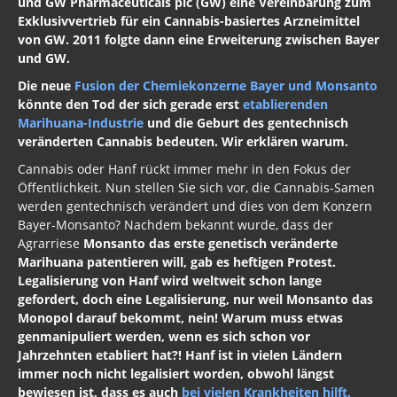
und GW Pharmaceuticals plc (GW) eine Vereinbarung zum
Exklusivvertrieb für ein Cannabis-basiertes Arzneimittel
von GW. 2011 folgte dann eine Erweiterung zwischen Bayer
und GW.
Die neue
Fusion der Chemiekonzerne Bayer und Monsanto
könnte den Tod der sich gerade erst
etablierenden
Marihuana-Industrie
und die Geburt des gentechnisch
veränderten Cannabis bedeuten. Wir erklären warum.
Cannabis oder Hanf rückt immer mehr in den Fokus der
Öffentlichkeit. Nun stellen Sie sich vor, die Cannabis-Samen
werden gentechnisch verändert und dies von dem Konzern
Bayer-Monsanto? Nachdem bekannt wurde, dass der
Agrarriese
Monsanto das erste genetisch veränderte
Marihuana patentieren will, gab es heftigen Protest.
Legalisierung von Hanf wird weltweit schon lange
gefordert, doch eine Legalisierung, nur weil Monsanto das
Monopol darauf bekommt, nein! Warum muss etwas
genmanipuliert werden, wenn es sich schon vor
Jahrzehnten etabliert hat?! Hanf ist in vielen Ländern
immer noch nicht legalisiert worden, obwohl längst
bewiesen ist, dass es auch
bei vielen Krankheiten hilft.