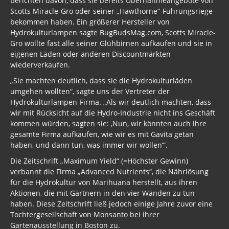
berichten davon, dass sie bereits Übernahmeangebote von
Scotts Miracle-Gro oder seiner „Hawthorne“-Führungsriege
bekommen haben. Ein größerer Hersteller von
Hydrokulturlampen sagte BugBudsMag.com, Scotts Miracle-
Gro wollte fast alle seiner Glühbirnen aufkaufen und sie in
eigenen Läden oder anderen Discountmärkten
wiederverkaufen.
„Sie machten deutlich, dass sie die Hydrokulturläden
umgehen wollten“, sagte uns der Vertreter der
Hydrokulturlampen-Firma. „Als wir deutlich machten, dass
wir mit Rücksicht auf die Hydro-Industrie nicht ins Geschäft
kommen würden, sagten sie: ‚Nun, wir könnten auch ihre
gesamte Firma aufkaufen, wie wir es mit Gavita getan
haben, und dann tun, was immer wir wollen’“.
Die Zeitschrift „Maximum Yield“ (=Höchster Gewinn)
verbannt die Firma „Advanced Nutrients“, die Nährlösung
für die Hydrokultur von Marihuana herstellt, aus ihren
Aktionen, die mit Gärtnern in den vier Wänden zu tun
haben. Diese Zeitschrift ließ jedoch einige Jahre zuvor eine
Tochtergesellschaft von Monsanto bei ihrer
Gartenausstellung in Boston zu.