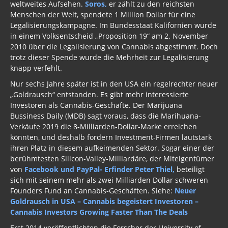
weltweites Aufsehen.
Soros,
er zählt zu den reichsten
Menschen der Welt, spendete 1 Million Dollar für eine
Legalisierungskampagne. Im Bundesstaat Kalifornien wurde
in einem Volksentscheid „Proposition 19“ am 2. November
2010 über die Legalisierung von Cannabis abgestimmt. Doch
trotz dieser Spende wurde die Mehrheit zur Legalisierung
knapp verfehlt.
Nur sechs Jahre später ist in den USA ein regelrechter neuer
„Goldrausch“ entstanden. Es gibt mehr interessierte
Investoren als Cannabis-Geschäfte. Der Marijuana
Bussiness Daily (MDB) sagt voraus, dass die Marihuana-
Verkäufe 2019 die 8-Milliarden-Dollar-Marke erreichen
könnten, und deshalb fordern Investment-Firmen lautstark
ihren Platz in diesem aufkeimenden Sektor. Sogar einer der
berühmtesten Silicon-Valley-Milliardäre, der Miteigentümer
von
Facebook und PayPal- Erfinder Peter Thiel,
beteiligt
sich mit seinem mehr als zwei Milliarden Dollar schweren
Founders Fund an Cannabis-Geschäften. Siehe:
Neuer
Goldrausch in USA – Cannabis begeistert Investoren –
Cannabis Investors Growing Faster Than The Deals
Erst 2014 veröffentlichten die Forscher der University of