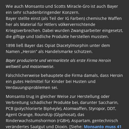
Wie auch Monsanto und Scotts Miracle-Gro ist auch Bayer
ein sehr schadenbringender Konzern.
Bayer stellte einst (als Teil der IG Farben) chemische Waffen
her als Material für Hitlers völkervernichtende
Kriegsverbrechen. Dabei wurden Zwangsarbeiter eingesetzt,
die giftige und tödliche Produkte herstellen mussten.
1898 ließ Bayer das Opiat Diacetylmorphin unter dem
Namen „Heroin“ als Handelsmarke schützen.
Bayer produzierte und vermarktete als erste Firma Heroin
weltweit und massenweise
.
Fälschlicherweise behauptete die Firma damals, dass Heroin
ein gutes Heilmittel für Kinder bei Husten und
Verdauungsproblemen sei.
Monsanto trug in gleicher Weise zur Herstellung oder
Verbreitung schädlicher Produkte bei, darunter Saccharin,
PCB (polychlorierte Bipheyle), Atomwaffen, Styropor, DDT,
Agent Orange, RoundUp (Glyphosat), das
Rinderwachstumshormon (rGBH), Aspartam, gentechnisch
verändertes Saatgut und Dioxin. [Siehe:
Monsanto muss 41