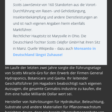
Scotts LawnService
von 160 Standorten aus die Vorort-
Durchführung von Rasen- und Gehölzdüngung,
Insektenbekämpfung und andere Dienstleistungen an
und ist nach eigenen Angaben hierin ebenfalls
Marktführer.
Rechtlicher Hauptsitz ist Marysville in Ohio. Die
Deutschland-Tochter
Scotts Celaflor GmbH
hat ihren Sitz
in Mainz. Quelle Wikipedia – dazu auch
Monsanto in
Deutschland längst Zuhause!
Im Laufe der letzten zwei Jahre sorgte die Führungsetage
von Scotts Miracle-Gro für den Erwerb der Firmen General
Hydroponics, Botanicare und Gavita. Ihr leitender
Geschäftsführer Jim Hagadorn beabsichtigt nach eigenen
Aussagen, die gesamte Cannabis-Industrie zu kaufen, die
ihm eine halbe Milliarde Dollar wert sei.
Hersteller von Nährlösungen für Hydrokultur, Beleuchtung,
Substrate und andere Materialien für Pflanzenwachstum