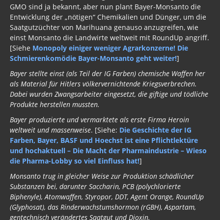
GMO sind ja bekannt, aber nun plant Bayer-Monsanto die
Entwicklung der „nötigen“ Chemikalien und Dünger, um die
Saatgutzüchter von Marihuana genauso anzugreifen, wie
einst Monsanto die Landwirte weltweit mit RoundUp angriff.
[Siehe
Monopoly einiger weniger Agrarkonzerne! Die
Schmierenkomödie Bayer-Monsanto geht weiter!
]
Bayer stellte einst (als Teil der IG Farben) chemische Waffen her
als Material für Hitlers völkervernichtende Kriegsverbrechen.
Dabei wurden Zwangsarbeiter eingesetzt, die giftige und tödliche
Produkte herstellen mussten.
Bayer produzierte und vermarktete als erste Firma Heroin
weltweit und massenweise
. [Siehe:
Die Geschichte der IG
Farben, Bayer, BASF und Hoechst ist eine Pflichtlektüre
und hochaktuell – Die Macht der Pharmaindustrie – Wieso
die Pharma-Lobby so viel Einfluss hat!
]
Monsanto trug in gleicher Weise zur Produktion schädlicher
Substanzen bei, darunter Saccharin, PCB (polychlorierte
Biphenyle), Atomwaffen, Styropor, DDT, Agent Orange, RoundUp
(Glyphosat), das Rinderwachstumshormon (rGBH), Aspartam,
gentechnisch verändertes Saatgut und Dioxin.