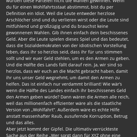
würden diese Parteien nicht die Wahlen gewinnen. Wenn
du für einen Wohlfahrtsstaat abstimmst, bist du per
Definition ein Idiot. Weil die Leute entweder herzlose
Arschlöcher sind und du verlieren wirst oder die Leute sind
mitfühlend und großzügig und du brauchst keine
gewonnenen Wahlen. Gib ihnen einfach dein beschissenes
Geld. Aber die Leute spielen dieses Spiel und das bedeutet,
dass die Sozialdemokraten von der idiotischen Vorstellung
leben, dass ihr so herzlos seid, dass ihr für uns stimmen
sollt und wir euer Geld stehlen, um es den Armen zu geben.
Und die Hälfte des Lands fällt darauf rein. Ja, wir sind so
herzlos, dass wir euch an die Macht gebracht haben, damit
ihr uns unser Geld wegnehmt, um damit den Armen zu
helfen. Das ist einfach nur verdammt brilliant! Wie wär’s
wenn die Hälfte des Landes einfach ihr beschissenes Geld
den Armen geben würde? Dann wären die Armen alle reich,
weil das millionenfach effizienter wäre als die staatliche
Version von „Wohlfahrt“. Außerdem wäre es echte Hilfe
anstatt massenhafter Raub, ausufernde Korruption, Betrug
und das alles.
Aber jetzt kommt der Gipfel. Die ultimativ verrückteste
Sache aus der Reihe „Wer sorgt dann für XYZ ohne eine