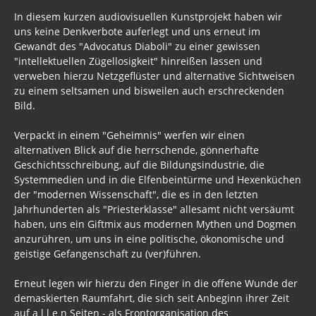
In diesem kurzen audiovisuellen Kunstprojekt haben wir
uns keine Denkverbote auferlegt und uns erneut im
Gewandt des "Advocatus Diaboli" zu einer gewissen
"intellektuellen Zügellosigkeit" hinreißen lassen und
verweben hierzu Netzgeflüster und alternative Sichtweisen
zu einem seltsamen und bisweilen auch erschreckenden
Bild.
Verpackt in einem "Geheimnis" werfen wir einen
alternativen Blick auf die herrschende, gönnerhafte
Geschichtsschreibung, auf die Bildungsindustrie, die
Systemmedien und in die Elfenbeintürme und Hexenküchen
der "modernen Wissenschaft", die es in den letzten
Jahrhunderten als "Priesterklasse" allesamt nicht versäumt
haben, uns ein Giftmix aus modernen Mythen und Dogmen
anzurühren, um uns in eine politische, ökonomische und
geistige Gefangenschaft zu (ver)führen.
Erneut legen wir hierzu den Finger in die offene Wunde der
demaskierten Raumfahrt, die sich seit Anbeginn ihrer Zeit
auf a l l e n Seiten - als Frontorganisation des