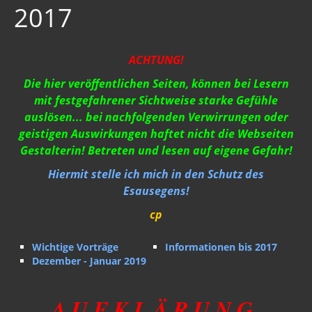
2017
Strahlung / 5 G
Gift zum Genozid
ACHTUNG!
Genderismus
Die hier veröffentlichen Seiten, können bei Lesern
Religion
mit festgefahrener Sichtweise starke Gefühle
auslösen... bei nachfolgenden Verwirrungen oder
Vereinigte Staaten von Europa
geistigen Auswirkungen haftet nicht die Webseiten
Gestalterin! Betreten und lesen auf eigene Gefahr!
USA 2019
Hiermit stelle ich mich in den Schutz des
Wahrheit gegen MSM
Esausegens!
Mark Passio
cp
Außerirdische?
Wichtige Vorträge
Informationen bis 2017
Dezember - Januar 2019
Vergangenheit
Zeitgeschichte
A U F K L Ä R U N G