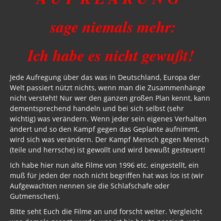
Neues Bewußtsein
sage niemals mehr:
Der globale Prädiktor
Rom und Jerusalem
Ich habe es nicht gewußt!
Satanischer Kalender
Jede Aufregung über das was in Deutschland, Europa der
Geschichte 2020
Welt passiert nützt nichts, wenn man die Zusammenhänge
nicht versteht! Nur wer den ganzen großen Plan kennt, kann
Trump, Putin, Xi, der falsche Franziskus
dementsprechend handeln und bei sich selbst (sehr
wichtig) was verändern. Wenn jeder sein eigenes Verhalten
»Lolita Express« Jeffrey Epstein
ändert und so den Kampf gegen das Geplante aufnimmt,
wird sich was verändern. Der Kampf Mensch gegen Mensch
Jason Mason
(teile und herrsche) ist gewollt und wird bewußt gesteuert!
1. Weltkrieg
Ich habe hier nun alte Filme von 1996 etc. eingestellt, ein
muß für jeden der noch nicht begriffen hat was los ist (wir
Kulturrevolution
Aufgewachten nennen sie die Schlafschafe oder
Gutmenschen).
New Zealand
Bitte seht Euch die Filme an und forscht weiter. Vergleicht
China Lake