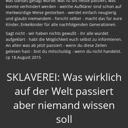
was damals gesagt wurde, was ist bis heute passiert, was
konnte verhindert werden - welche Aufklärer sind schon auf
Freimaurer Bücher
merkwürdige Weise gestorben - werdet einfach neugierig
und glaubt niemandem - forscht selber - macht das für eure
google
Kinder, Enkelkinder für alle nachfolgenden Generationen.
Sagt nicht - wir haben nichts gewußt - ihr alle wurdet
Hörbücher
aufgeklärt - habt die Möglichkeit euch selbst zu informieren.
An allen was ab jetzt passiert - wenn du diese Zeilen
Trump, Putin, Xi und die Fliehkräfte
gelesen hast - bist du mitschuldig - wenn du nicht handelst.
Tod der Tartarie
cp 18.August 2015
Wikileaks Daten
SKLAVEREI: Was wirklich
Bücher pdf
auf der Welt passiert
BRD / Deutschland
aber niemand wissen
Stöverstuuv 2017, 2016. 2015
Archiv Stöverstuuv 2017, 2016, 2015
soll
Archiv 2017