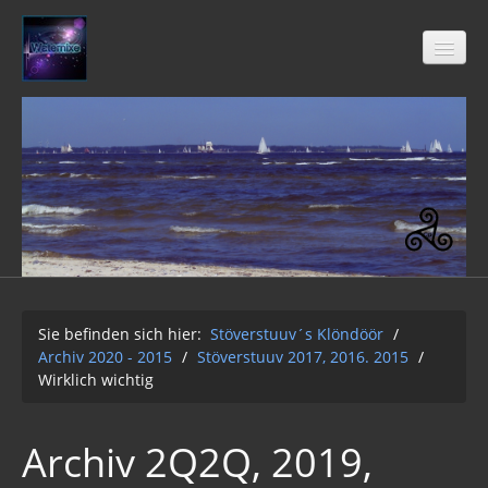
Stöverstuuv´s Klöndöör
Freimaurer
04-2021
Archiv 2020 - 2015
01-12-2Q2Q
Sie befinden sich hier:
Stöverstuuv´s Klöndöör
/
Archiv 2020 - 2015
/
Stöverstuuv 2017, 2016. 2015
/
AUFKLÄRUNG 2Q2Q
Wirklich wichtig
Wasser 2019
Archiv 2Q2Q, 2019,
Klimawandel der Kabale