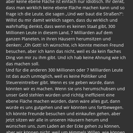
aber keine ebene Fläche ist einfach nur idiotisch. Ihr denkt,
dass man wirklich keine ebene Fläche machen kann und so
frage ich die Leute, die sagen „Und wer baut die Straßen?“:
Willst du mir damit wirklich sagen, dass du wirklich und
wahrhaftig denkst, dass wenn es keinen Staat gibt, 300
Millionen Leute in diesem Land, 7 Milliarden auf dem
ganzen Planeten, in ihren Häusern herumsitzen und
denken: „Oh Gott! Ich wünschte, ich könnte meinen Freund
besuchen, aber ich kann das nicht, weil es da kein flaches
Ding von mir zu ihm gibt. Und ich hab keine Ahnung wie ich
das machen soll.
Und für die anderen 300 Millionen oder 7 Milliarden Leute
ist das auch unmöglich, weil es keine Politiker und
Steuereintreiber gibt. Wenn es sie geben würde, dann
könnten wir es machen. Wenn sie uns herumschubsen und
unser Geld stehlen würden und richtig ineffizient eine
ebene Fläche machen würden, dann wäre alles gut, dann
würde es uns gutgehen und wir könnten uns fortbewegen.
Ich könnte Freunde besuchen und einkaufen gehen, aber
jetzt sitzen wir alle in unseren Häusern herum und
wünschen uns, zum Laden an der Ecke gehen zu können,
aber wir können nicht, weil um Himmels Willen, wie können