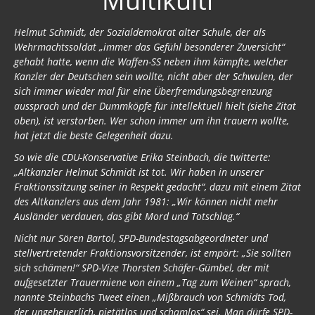
Multikulti
Helmut Schmidt, der Sozialdemokrat alter Schule, der als
Wehrmachtssoldat „immer das Gefühl besonderer Zuversicht“
gehabt hatte, wenn die Waffen-SS neben ihm kämpfte, welcher
Kanzler der Deutschen sein wollte, nicht aber der Schwulen, der
sich immer wieder mal für eine Überfremdungsbegrenzung
aussprach und der Dummköpfe für intellektuell hielt (siehe Zitat
oben), ist verstorben. Wer schon immer um ihn trauern wollte,
hat jetzt die beste Gelegenheit dazu.
So wie die CDU-Konservative Erika Steinbach, die twitterte:
„Altkanzler Helmut Schmidt ist tot. Wir haben in unserer
Fraktionssitzung seiner in Respekt gedacht“, dazu mit einem Zitat
des Altkanzlers aus dem Jahr 1981: „Wir können nicht mehr
Ausländer verdauen, das gibt Mord und Totschlag.“
Nicht nur Sören Bartol, SPD-Bundestagsabgeordneter und
stellvertretender Fraktionsvorsitzender, ist empört: „Sie sollten
sich schämen!“ SPD-Vize Thorsten Schäfer-Gümbel, der mit
aufgesetzter Trauermiene von einem „Tag zum Weinen“ sprach,
nannte Steinbachs Tweet einen „Mißbrauch von Schmidts Tod,
der ungeheuerlich, pietätlos und schamlos“ sei. Man dürfe SPD-