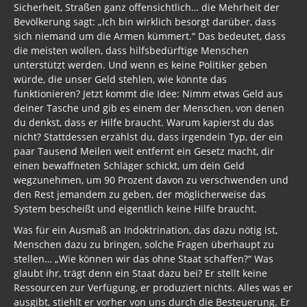
Sicherheit, Straßen ganz offensichtlich… die Mehrheit der
Bevölkerung sagt: „Ich bin wirklich besorgt darüber, dass
sich niemand um die Armen kümmert.“ Das bedeutet, dass
die meisten wollen, dass hilfsbedürftige Menschen
unterstützt werden. Und wenn es keine Politiker geben
würde, die unser Geld stehlen, wie könnte das
funktionieren? Jetzt kommt die Idee: Nimm etwas Geld aus
deiner Tasche und gib es einem der Menschen, von denen
du denkst, dass er Hilfe braucht. Warum kapierst du das
nicht? Stattdessen erzählst du, dass irgendein Typ, der ein
paar Tausend Meilen weit entfernt ein Gesetz macht, dir
einen bewaffneten Schläger schickt, um dein Geld
wegzunehmen, um 90 Prozent davon zu verschwenden und
den Rest jemandem zu geben, der möglicherweise das
System bescheißt und eigentlich keine Hilfe braucht.
Was für ein Ausmaß an Indoktrination, das dazu nötig ist,
Menschen dazu zu bringen, solche Fragen überhaupt zu
stellen… „Wie können wir das ohne Staat schaffen?“ Was
glaubt ihr, trägt denn ein Staat dazu bei? Er stellt keine
Ressourcen zur Verfügung, er produziert nichts. Alles was er
ausgibt, stiehlt er vorher von uns durch die Besteuerung. Er