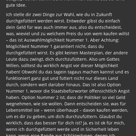
gute Idee.
Ich stelle dir zwei Dinge zur Wahl, wie du in Zukunft
durchgefüttert werden wirst. Entweder gibst du einfach
dein Geld für was auch immer aus, also du entscheidest,
was, wieviel und zu welchem Preis du von wem kaufen willst
– das ist Auswahlmöglichkeit Nummer 1. Aber Achtung:
Möglichkeit Nummer 1 garantiert nicht, dass du
durchgefüttert wirst. Es gibt keinen Masterplan, der andere
Leute dazu zwingt, dich durchzufüttern. Also um Gottes
Willen, solltest du wirklich Angst vor dieser Möglichkeit
haben! Obwohl du das tagein tagaus machen kannst und es
funktioniert ganz gut und füttert nicht nur dieses Land
durch, sondern weit darüber hinaus. Das ist also Option
Nummer 1, wovor die Staatsbefürworter offensichtlich Angst
haben. Option Nummer 2 ist, dass dir Politiker so viel Geld
wegnehmen, wie sie wollen. Dann entscheiden sie, was für
Lebensmittel sie – wenn überhaupt – davon kaufen werden,
um es dir zu geben, um dich durchzufüttern. Glaubst du
wirklich, dass das besser für dich ist? Ja, es ist ok für mich,
wenn ich durchgefüttert werde und in Sicherheit leben
kann, wenn eine Bande aus Schlägertypen, denen ich