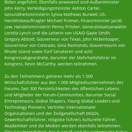
Biden angeführt. Ebenfalls anwesend sind Außenminister
John Kerry, Verteidigungsminister Ashton Carter,
Gesundheitsministerin Sylvia Mathews Burwell, US-
Handelsbeauftragter Michael Froman, Finanzminister Jacob
Lew, Handelsministerin Penny Pritzker, Generalstaatsanwältin
Loretta Lynch und die Leiterin von USAID Gayle Smith.
Gregory Abbott, Gouverneur von Texas, John Hickenlooper,
Gouverneur von Colorado, Gina Raimondo, Gouverneurin von
Rhode Island sowie fünf Senatoren und acht
Kongressabgeordnete, darunter der Mehrheitsführer im
Kongress, Kevin McCarthy, werden teilnehmen.
Zu den Teilnehmern gehören mehr als 1.500
Wirtschaftsführer aus den 1.000 Mitgliedsunternehmen des
Forums, fast 300 Persönlichkeiten des öffentlichen Lebens
und Mitglieder der Forum-Communities, darunter Social
Entrepreneurs, Global Shapers, Young Global Leaders und
Technology Pioneers. Vertreter internationaler
Organisationen und der Zivilgesellschaft (NGOs,
Gewerkschaftsführer, religiöse Führer), kulturelle Führer,
Akademiker und die Medien werden ebenfalls teilnehmen.
"Die Geschwindigkeit, das Ausmaß und die systemische Natur