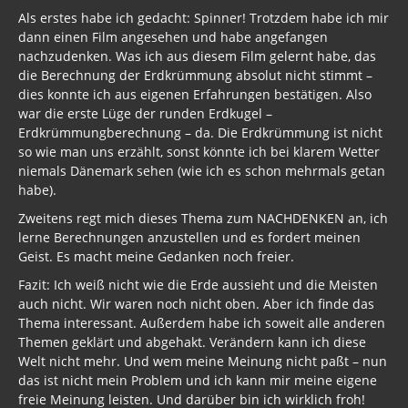
»Lolita Express« Jeffrey Epstein
Als erstes habe ich gedacht: Spinner! Trotzdem habe ich mir
dann einen Film angesehen und habe angefangen
Jason Mason
nachzudenken. Was ich aus diesem Film gelernt habe, das
die Berechnung der Erdkrümmung absolut nicht stimmt –
1. Weltkrieg
dies konnte ich aus eigenen Erfahrungen bestätigen. Also
war die erste Lüge der runden Erdkugel –
Kulturrevolution
Erdkrümmungberechnung – da. Die Erdkrümmung ist nicht
so wie man uns erzählt, sonst könnte ich bei klarem Wetter
New Zealand
niemals Dänemark sehen (wie ich es schon mehrmals getan
habe).
China Lake
Zweitens regt mich dieses Thema zum NACHDENKEN an, ich
Freimaurer Bücher
lerne Berechnungen anzustellen und es fordert meinen
Geist. Es macht meine Gedanken noch freier.
google
Fazit: Ich weiß nicht wie die Erde aussieht und die Meisten
auch nicht. Wir waren noch nicht oben. Aber ich finde das
Hörbücher
Thema interessant. Außerdem habe ich soweit alle anderen
Trump, Putin, Xi und die Fliehkräfte
Themen geklärt und abgehakt. Verändern kann ich diese
Welt nicht mehr. Und wem meine Meinung nicht paßt – nun
Tod der Tartarie
das ist nicht mein Problem und ich kann mir meine eigene
freie Meinung leisten. Und darüber bin ich wirklich froh!