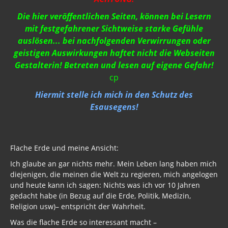
Wahrheit gegen MSM
Die hier veröffentlichen Seiten, können bei Lesern
mit festgefahrener Sichtweise starke Gefühle
Mark Passio
auslösen... bei nachfolgenden Verwirrungen oder
Außerirdische?
geistigen Auswirkungen haftet nicht die Webseiten
Gestalterin! Betreten und lesen auf eigene Gefahr!
Vergangenheit
cp
Zeitgeschichte
Hiermit stelle ich mich in den Schutz des
Esausegens!
Neues Bewußtsein
Der globale Prädiktor
Flache Erde und meine Ansicht:
Rom und Jerusalem
Ich glaube an gar nichts mehr. Mein Leben lang haben mich
Satanischer Kalender
diejenigen, die meinen die Welt zu regieren, mich angelogen
und heute kann ich sagen: Nichts was ich vor 10 Jahren
Geschichte 2020
gedacht habe (in Bezug auf die Erde, Politik, Medizin,
Religion usw)– entspricht der Wahrheit.
Trump, Putin, Xi, der falsche Franziskus
Was die flache Erde so interessant macht –