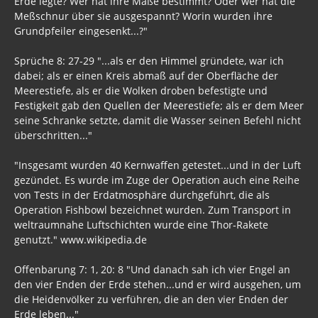
Erde legte? Wer hat ihre Maße bestimmt? Oder wer hat die
Meßschnur über sie ausgespannt? Worin wurden ihre
Grundpfeiler eingesenkt...?"
Sprüche 8: 27-29 "...als er den Himmel gründete, war ich
dabei; als er einen Kreis abmaß auf der Oberfläche der
Meerestiefe, als er die Wolken droben befestigte und
Festigkeit gab den Quellen der Meerestiefe; als er dem Meer
seine Schranke setzte, damit die Wasser seinen Befehl nicht
überschritten..."
"Insgesamt wurden 40 Kernwaffen getestet...und in der Luft
gezündet. Es wurde im Zuge der Operation auch eine Reihe
von Tests in der Erdatmosphäre durchgeführt, die als
Operation Fishbowl bezeichnet wurden. Zum Transport in
weltraumnahe Luftschichten wurde eine Thor-Rakete
genutzt." www.wikipedia.de
Offenbarung 7: 1, 20: 8 "Und danach sah ich vier Engel an
den vier Enden der Erde stehen...und er wird ausgehen, um
die Heidenvölker zu verführen, die an den vier Enden der
Erde leben..."