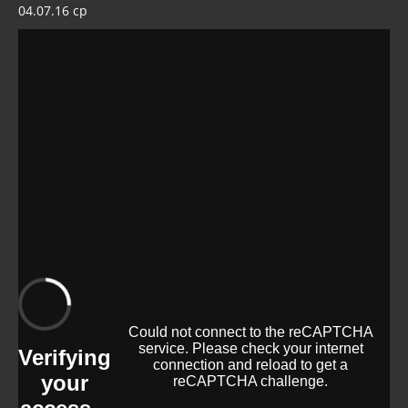
Wikileaks Daten
04.07.16 cp
Bücher pdf
BRD / Deutschland
Stöverstuuv 2017, 2016. 2015
Archiv Stöverstuuv 2017, 2016, 2015
Archiv 2017
Wirklich wichtig
Wichtige Vorträge
Dezember - Januar 2019
Informationen bis 2017
Archiv Umwelt 2017
Archiv Gesundheit 2017