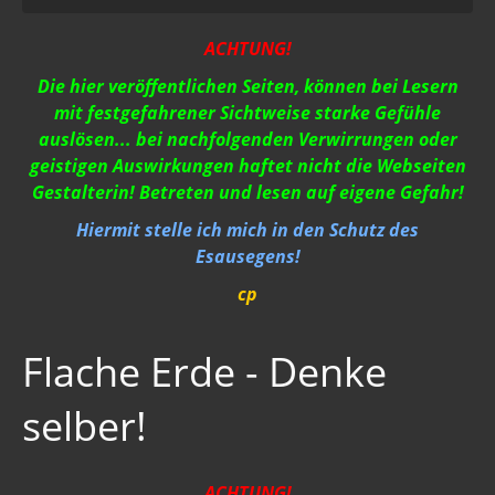
04-2021
Archiv 2020 - 2015
ACHTUNG!
01-12-2Q2Q
Die hier veröffentlichen Seiten, können bei Lesern
mit festgefahrener Sichtweise starke Gefühle
AUFKLÄRUNG 2Q2Q
auslösen... bei nachfolgenden Verwirrungen oder
geistigen Auswirkungen haftet nicht die Webseiten
Wasser 2019
Gestalterin! Betreten und lesen auf eigene Gefahr!
Klimawandel der Kabale
Hiermit stelle ich mich in den Schutz des
Strahlung / 5 G
Esausegens!
cp
Gift zum Genozid
Genderismus
Flache Erde - Denke
Religion
selber!
Vereinigte Staaten von Europa
USA 2019
ACHTUNG!