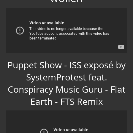
Mond
Computer
Rezepte / Nahrungsmittel
Oma´s Rezepte
dies und dat
Puppet Show - ISS exposé by
Musik
SystemProtest feat.
Gästebuch
Conspiracy Music Guru - Flat
Earth - FTS Remix