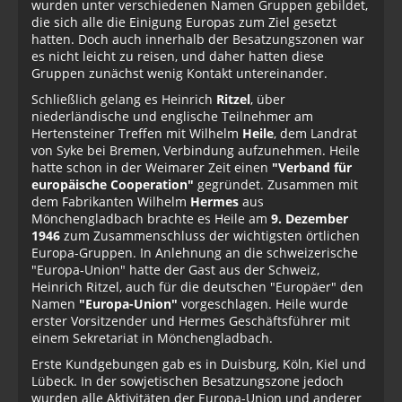
wurden unter verschiedenen Namen Gruppen gebildet,
die sich alle die Einigung Europas zum Ziel gesetzt
hatten. Doch auch innerhalb der Besatzungszonen war
es nicht leicht zu reisen, und daher hatten diese
Gruppen zunächst wenig Kontakt untereinander.
Schließlich gelang es Heinrich
Ritzel
, über
niederländische und englische Teilnehmer am
Hertensteiner Treffen mit Wilhelm
Heile
, dem Landrat
von Syke bei Bremen, Verbindung aufzunehmen. Heile
hatte schon in der Weimarer Zeit einen
"Verband für
europäische Cooperation"
gegründet. Zusammen mit
dem Fabrikanten Wilhelm
Hermes
aus
Mönchengladbach brachte es Heile am
9. Dezember
1946
zum Zusammenschluss der wichtigsten örtlichen
Europa-Gruppen. In Anlehnung an die schweizerische
"Europa-Union" hatte der Gast aus der Schweiz,
Heinrich Ritzel, auch für die deutschen "Europäer" den
Namen
"Europa-Union"
vorgeschlagen. Heile wurde
erster Vorsitzender und Hermes Geschäftsführer mit
einem Sekretariat in Mönchengladbach.
Erste Kundgebungen gab es in Duisburg, Köln, Kiel und
Lübeck. In der sowjetischen Besatzungszone jedoch
wurden alle Aktivitäten der Europa-Union und anderer