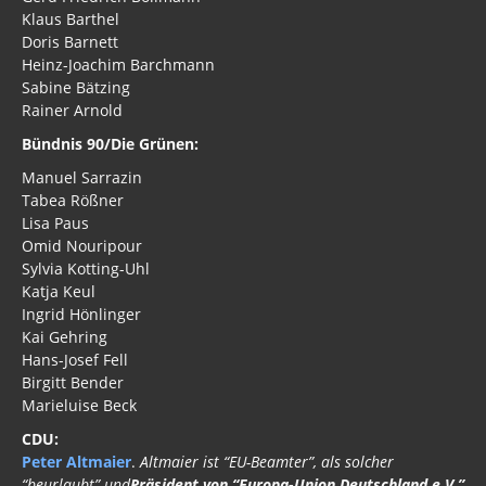
Klaus Barthel
Doris Barnett
Heinz-Joachim Barchmann
Sabine Bätzing
Rainer Arnold
Bündnis 90/Die Grünen:
Manuel Sarrazin
Tabea Rößner
Lisa Paus
Omid Nouripour
Sylvia Kotting-Uhl
Katja Keul
Ingrid Hönlinger
Kai Gehring
Hans-Josef Fell
Birgitt Bender
Marieluise Beck
CDU:
Peter Altmaier
.
Altmaier ist “EU-Beamter”, als solcher
“beurlaubt” und
Präsident von “Europa-Union Deutschland e.V.”