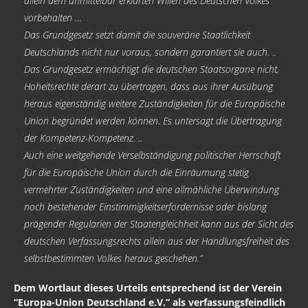
allein dem unmittelbar erklärten Willen des Deutschen Volkes
vorbehalten …
Freimaurer Bücher
Das Grundgesetz setzt damit die souveräne Staatlichkeit
Deutschlands nicht nur voraus, sondern garantiert sie auch. ..
google
Das Grundgesetz ermächtigt die deutschen Staatsorgane nicht,
Hörbücher
Hoheitsrechte derart zu übertragen, dass aus ihrer Ausübung
heraus eigenständig weitere Zuständigkeiten für die Europäische
Trump, Putin, Xi und die Fliehkräfte
Union begründet werden können. Es untersagt die Übertragung
Tod der Tartarie
der Kompetenz-Kompetenz. ..
Auch eine weitgehende Verselbständigung politischer Herrschaft
Wikileaks Daten
für die Europäische Union durch die Einräumung stetig
vermehrter Zuständigkeiten und eine allmähliche Überwindung
Bücher pdf
noch bestehender Einstimmigkeitserfordernisse oder bislang
BRD / Deutschland
prägender Regularien der Staatengleichheit kann aus der Sicht des
deutschen Verfassungsrechts allein aus der Handlungsfreiheit des
Faschisten heute / Mittäter
selbstbestimmten Volkes heraus geschehen.”
Die Kosten der Zuwanderung in die BRD
Dem Wortlaut dieses Urteils entsprechend ist der Verein
“Europa-Union Deutschland e.V.” als verfassungsfeindlich
Bildungsmisere