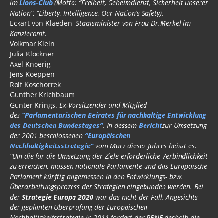
im
Lions-Club
(Motto: “Freiheit, Geheimdienst, Sicherheit unserer
Nation”, “Liberty, Intelligence, Our Nation’s Safety).
Eckart von Klaeden.
Staatsminister von Frau Dr.Merkel im
Kanzleramt.
Volkmar Klein
Julia Klöckner
Axel Knoerig
Jens Koeppen
Rolf Koschorrek
Gunther Krichbaum
Günter Krings.
Ex-Vorsitzender und Mitglied
des
“Parlamentarischen Beirates für nachhaltige Entwicklung
des Deutschen Bundestages”
. In dessem
Bericht
zur Umsetzung
der 2001 beschlossenen
“Europäischen
Nachhaltigkeitsstrategie”
vom März dieses Jahres heisst es:
“Um die für die Umsetzung der Ziele erforderliche Verbindlichkeit
zu erreichen, müssen nationale Parlamente und das Europäische
Parlament künftig angemessen in den Entwicklungs- bzw.
Überarbeitungsprozess der Strategien eingebunden werden. Bei
der
Strategie Europa 2020
war das nicht der Fall. Angesichts
der geplanten Überprüfung der Europäischen
Nachhaltigkeitsstrategie in 2011 fordert der PBNE deshalb die