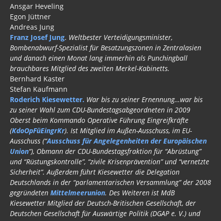
Ansgar Heveling
Egon Jüttner
Andreas Jung
Franz Josef Jung
.
Weltbester Verteidigungsminister,
Bombenabwurf-Spezialist für Besatzungszonen in Zentralasien
und danach einen Monat lang immerhin als Punchingball
brauchbares Mitglied des zweiten Merkel-Kabinetts.
Bernhard Kaster
Stefan Kaufmann
Roderich Kiesewetter.
War bis zu seiner Ernennung…war bis
zu seiner Wahl zum CDU-Bundestagsabgeordneten in 2009
Oberst beim Kommando Operative Führung Eingreifkräfte
(
KdoOpFüEingrKr
).
Ist Mitglied im Außen-Ausschuss, im EU-
Ausschuss (“
Ausschuss für Angelegenheiten der Europäischen
Union
“), Obmann der CDU-Bundestagsfraktion für “Abrüstung”
und “Rüstungskontrolle”, “zivile Krisenprävention” und “vernetzte
Sicherheit”. Außerdem führt Kiesewetter die Delegation
Deutschlands in der “parlamentarischen Versammlung” der 2008
gegründeten
Mittelmeerunion
. Des Weiteren ist MdB
Kiesewetter Mitglied der Deutsch-Britischen Gesellschaft, der
Deutschen Gesellschaft für Auswärtige Politik (DGAP e. V.) und