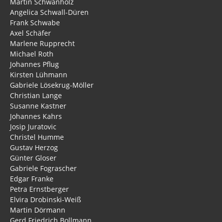
Martin Schwanholz
Gästebuch
Angelica Schwall-Düren
Frank Schwabe
Axel Schäfer
Marlene Rupprecht
Michael Roth
Johannes Pflug
Kirsten Lühmann
Gabriele Lösekrug-Möller
Christian Lange
Susanne Kastner
Johannes Kahrs
Josip Juratovic
Christel Humme
Gustav Herzog
Günter Gloser
Gabriele Fograscher
Edgar Franke
Petra Ernstberger
Elvira Drobinski-Weiß
Martin Dörmann
Gerd Friedrich Bollmann