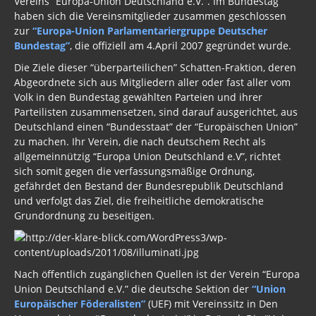
Vereins “Europa-Union Deutschland e.V.”. Im Bundestag
Strahlung / 5 G
haben sich die Vereinsmitglieder zusammen geschlossen
zur
“Europa-Union Parlamentariergruppe Deutscher
Gift zum Genozid
Bundestag”
, die offiziell am 4.April 2007 gegründet wurde.
Die Ziele dieser “überparteilichen” Schatten-Fraktion, deren
Genderismus
Abgeordnete sich aus Mitgliedern aller oder fast aller vom
Religion
Volk in den Bundestag gewählten Parteien und ihrer
Parteilisten zusammensetzen, sind darauf ausgerichtet, aus
Vereinigte Staaten von Europa
Deutschland einen “Bundesstaat” der “Europäischen Union”
zu machen. Ihr Verein, die nach deutschem Recht als
USA 2019
allgemeinnützig “Europa Union Deutschland e.V”, richtet
sich somit gegen die verfassungsmäßige Ordnung,
Wahrheit gegen MSM
gefährdet den Bestand der Bundesrepublik Deutschland
und verfolgt das Ziel, die freiheitliche demokratische
Mark Passio
Grundordnung zu beseitigen.
Außerirdische?
Vergangenheit
Nach öffentlich zugänglichen Quellen ist der Verein “Europa
Union Deutschland e.V.” die deutsche Sektion der
“Union
Zeitgeschichte
Europäischer Föderalisten”
(UEF) mit Vereinssitz in Den