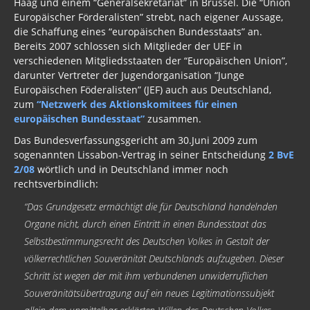
Haag und einem “Generalsekretariat” in Brüssel. Die “Union
Neues Bewußtsein
Europäischer Förderalisten” strebt, nach eigener Aussage,
die Schaffung eines “europäischen Bundesstaats” an.
Der globale Prädiktor
Bereits 2007 schlossen sich Mitglieder der UEF in
verschiedenen Mitgliedsstaaten der “Europäischen Union”,
Rom und Jerusalem
darunter Vertreter der Jugendorganisation “Junge
Satanischer Kalender
Europäischen Föderalisten” (JEF) auch aus Deutschland,
zum
“Netzwerk des Aktionskomitees für einen
Geschichte 2020
europäischen Bundesstaat”
zusammen.
Das Bundesverfassungsgericht am 30.Juni 2009 zum
Trump, Putin, Xi, der falsche Franziskus
sogenannten Lissabon-Vertrag in seiner Entscheidung
2 BvE
2/08
wörtlich und in Deutschland immer noch
»Lolita Express« Jeffrey Epstein
rechtsverbindlich:
Jason Mason
“Das Grundgesetz ermächtigt die für Deutschland handelnden
Organe nicht, durch einen Eintritt in einen Bundesstaat das
1. Weltkrieg
Selbstbestimmungsrecht des Deutschen Volkes in Gestalt der
Kulturrevolution
völkerrechtlichen Souveränität Deutschlands aufzugeben. Dieser
Schritt ist wegen der mit ihm verbundenen unwiderruflichen
New Zealand
Souveränitätsübertragung auf ein neues Legitimationssubjekt
China Lake