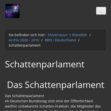
Sie befinden sich hier:
Stöverstuuv´s Klöndöör
/
Archiv 2020 - 2015
/
BRD / Deutschland
/
Stöverstuuv´s Klöndöör
Schattenparlament
Freimaurer
04-2021
Schattenparlament
Archiv 2020 - 2015
01-12-2Q2Q
Das Schattenparlament
AUFKLÄRUNG 2Q2Q
Wasser 2019
Das Schattenparlament
Im Deutschen Bundestag sitzt eine der Öffentlichkeit
Klimawandel der Kabale
weithin unbekannte Schatten-Fraktion: die Mitglieder des