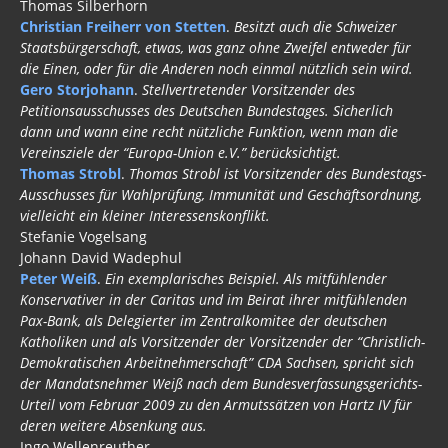
Thomas Silberhorn
Christian Freiherr von Stetten
.
Besitzt auch die Schweizer
Staatsbürgerschaft, etwas, was ganz ohne Zweifel entweder für
die Einen, oder für die Anderen noch einmal nützlich sein wird.
Gero Storjohann
.
Stellvertretender Vorsitzender des
Petitionsausschusses des Deutschen Bundestages. Sicherlich
dann und wann eine recht nützliche Funktion, wenn man die
Vereinsziele der “Europa-Union e.V.” berücksichtigt.
Thomas Strobl
.
Thomas Strobl ist Vorsitzender des Bundestags-
Ausschusses für Wahlprüfung, Immunität und Geschäftsordnung,
vielleicht ein kleiner Interessenskonflikt.
Stefanie Vogelsang
Johann David Wadephul
Peter Weiß
.
Ein exemplarisches Beispiel. Als mitfühlender
Konservativer in der Caritas und im Beirat ihrer mitfühlenden
Pax-Bank, als Delegierter im Zentralkomitee der deutschen
Katholiken und als Vorsitzender der Vorsitzender der “Christlich-
Demokratischen Arbeitnehmerschaft” CDA Sachsen, spricht sich
der Mandatsnehmer Weiß nach dem Bundesverfassungsgerichts-
Urteil vom Februar 2009 zu den Armutssätzen von Hartz IV für
deren weitere Absenkung aus.
Ingo Wellenreuther.