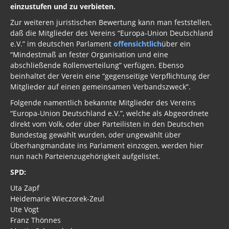
einzustufen und zu verbieten.
Krankes Deutschland
Zur weiteren juristischen Bewertung kann man feststellen,
daß die Mitglieder des Vereins “Europa-Union Deutschland
Lügenpresse / Lückenpresse
e.V.” im deutschen Parlament
offensichtlich
über ein
“Mindestmaß an fester Organisation und eine
Befehlsempfänger / Mittäter
abschließende Rollenverteilung” verfügen. Ebenso
beinhaltet der Verein eine “gegenseitige Verpflichtung der
BRD Archiv
Mitglieder auf einen gemeinsamen Verbandszweck”.
Asyl 2017
Folgende namentlich bekannte Mitglieder des Vereins
“Europa-Union Deutschland e.V.”, welche als Abgeordnete
Asyl 2016
direkt vom Volk, oder über Parteilisten in den Deutschen
Bundestag gewählt wurden, oder ungewählt über
ASYLINDUSTRIE
Überhangmandate ins Parlament einzogen, werden hier
nun nach Parteienzugehörigkeit aufgelistet.
Extremismus
SPD:
Schattenparlament
Uta Zapf
Heidemarie Wieczorek-Zeul
SPD - Medien Imperium
Ute Vogt
Franz Thönnes
Stöverstuuv 2017, 2016. 2015