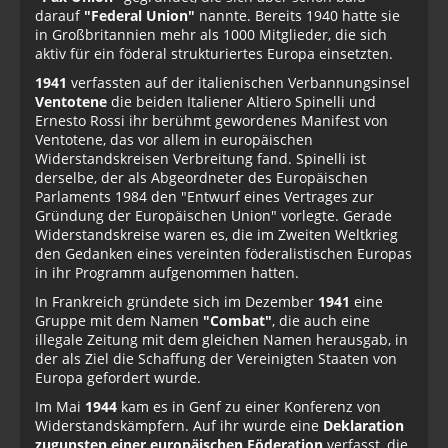
darauf
"Federal Union"
nannte. Bereits 1940 hatte sie
in Großbritannien mehr als 1000 Mitglieder, die sich
aktiv für ein föderal strukturiertes Europa einsetzten.
1941
verfassten auf der italienischen Verbannungsinsel
Ventotene
die beiden Italiener Altiero Spinelli und
Ernesto Rossi ihr berühmt gewordenes Manifest von
Ventotene, das vor allem in europäischen
Widerstandskreisen Verbreitung fand. Spinelli ist
derselbe, der als Abgeordneter des Europäischen
Parlaments 1984 den "Entwurf eines Vertrages zur
Gründung der Europäischen Union" vorlegte. Gerade
Widerstandskreise waren es, die im Zweiten Weltkrieg
den Gedanken eines vereinten föderalistischen Europas
in ihr Programm aufgenommen hatten.
In Frankreich gründete sich im Dezember
1941
eine
Gruppe mit dem Namen
"Combat"
, die auch eine
illegale Zeitung mit dem gleichen Namen herausgab, in
der als Ziel die Schaffung der Vereinigten Staaten von
Europa gefordert wurde.
Im Mai
1944
kam es in Genf zu einer Konferenz von
Widerstandskämpfern. Auf ihr wurde eine
Deklaration
zugunsten einer europäischen Föderation
verfasst, die