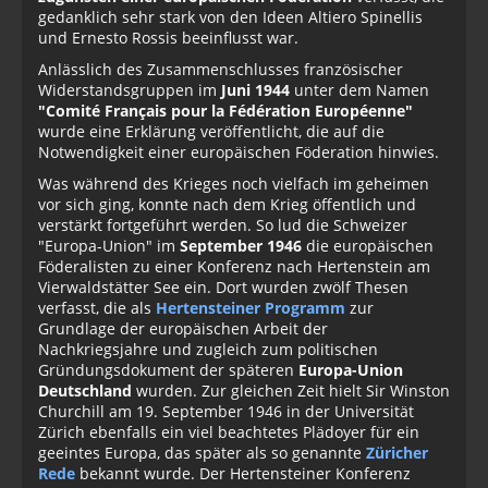
gedanklich sehr stark von den Ideen Altiero Spinellis
und Ernesto Rossis beeinflusst war.
Anlässlich des Zusammenschlusses französischer
Widerstandsgruppen im
Juni 1944
unter dem Namen
"Comité Français pour la Fédération Européenne"
wurde eine Erklärung veröffentlicht, die auf die
Notwendigkeit einer europäischen Föderation hinwies.
Was während des Krieges noch vielfach im geheimen
vor sich ging, konnte nach dem Krieg öffentlich und
verstärkt fortgeführt werden. So lud die Schweizer
"Europa-Union" im
September 1946
die europäischen
Föderalisten zu einer Konferenz nach Hertenstein am
Vierwaldstätter See ein. Dort wurden zwölf Thesen
verfasst, die als
Hertensteiner Programm
zur
Grundlage der europäischen Arbeit der
Nachkriegsjahre und zugleich zum politischen
Gründungsdokument der späteren
Europa-Union
Deutschland
wurden. Zur gleichen Zeit hielt Sir Winston
Churchill am 19. September 1946 in der Universität
Zürich ebenfalls ein viel beachtetes Plädoyer für ein
geeintes Europa, das später als so genannte
Züricher
Rede
bekannt wurde. Der Hertensteiner Konferenz