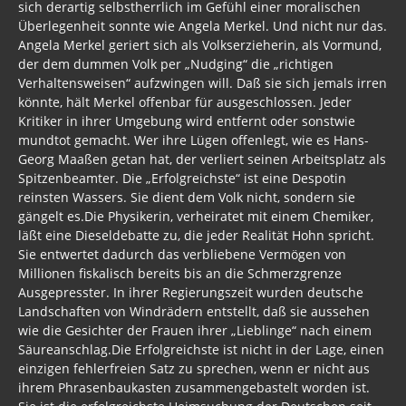
sich derartig selbstherrlich im Gefühl einer moralischen
Überlegenheit sonnte wie Angela Merkel. Und nicht nur das.
Angela Merkel geriert sich als Volkserzieherin, als Vormund,
der dem dummen Volk per „Nudging“ die „richtigen
Verhaltensweisen“ aufzwingen will. Daß sie sich jemals irren
könnte, hält Merkel offenbar für ausgeschlossen. Jeder
Kritiker in ihrer Umgebung wird entfernt oder sonstwie
mundtot gemacht. Wer ihre Lügen offenlegt, wie es Hans-
Georg Maaßen getan hat, der verliert seinen Arbeitsplatz als
Spitzenbeamter. Die „Erfolgreichste“ ist eine Despotin
reinsten Wassers. Sie dient dem Volk nicht, sondern sie
gängelt es.Die Physikerin, verheiratet mit einem Chemiker,
läßt eine Dieseldebatte zu, die jeder Realität Hohn spricht.
Sie entwertet dadurch das verbliebene Vermögen von
Millionen fiskalisch bereits bis an die Schmerzgrenze
Ausgepresster. In ihrer Regierungszeit wurden deutsche
Landschaften von Windrädern entstellt, daß sie aussehen
wie die Gesichter der Frauen ihrer „Lieblinge“ nach einem
Säureanschlag.Die Erfolgreichste ist nicht in der Lage, einen
einzigen fehlerfreien Satz zu sprechen, wenn er nicht aus
ihrem Phrasenbaukasten zusammengebastelt worden ist.