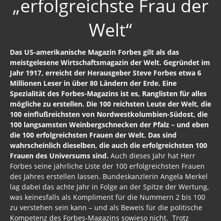
„erfolgreichste Frau der
Freimaurer Bücher
Welt“
google
Das US-amerikanische Magazin Forbes gilt als das
Hörbücher
meistgelesene Wirtschaftsmagazin der Welt. Gegründet im
Jahr 1917, erreicht der Herausgeber Steve Forbes etwa 6
Trump, Putin, Xi und die Fliehkräfte
Millionen Leser in über 80 Ländern der Erde. Eine
Spezialität des Forbes-Magazins ist es, Ranglisten für alles
Tod der Tartarie
mögliche zu erstellen. Die 100 reichsten Leute der Welt, die
100 einflußreichsten von Nordwestkolumbien-Südost, die
Wikileaks Daten
100 langsamsten Weinbergschnecken der Pfalz – und eben
die 100 erfolgreichsten Frauen der Welt. Das sind
Bücher pdf
wahrscheinlich dieselben, die auch die erfolgreichsten 100
Frauen des Universums sind.
Auch dieses Jahr hat Herr
BRD / Deutschland
Forbes seine jährliche Liste der 100 erfolgreichsten Frauen
des Jahres erstellen lassen. Bundeskanzlerin Angela Merkel
Faschisten heute / Mittäter
lag dabei das achte Jahr in Folge an der Spitze der Wertung,
was keinesfalls als Kompliment für die Nummern 2 bis 100
Die Kosten der Zuwanderung in die BRD
zu verstehen sein kann – und als Beweis für die politische
Bildungsmisere
Kompetenz des Forbes-Magazins sowieso nicht. Trotz