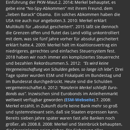
Einführung der PKW-Maut.2. 2014
:
Merkel behauptet, es
GEZ
gebe eine “No-Spy-Abkommen” mit ihrem Freund, dem
„lieben Barack“ Obama. Ein solches Abkommen haben die
Merkel
USA nie auch nur angeboten.3. 2010: Merkel erklärt
Multikulti für „absolut gescheitert“. 2015 läßt sie dennoch
Protest gegen MERKEL Asyl
die Grenzen offen und flutet das Land völlig unkontrolliert
mit dem, was sie fünf Jahre vorher für absolut gescheitert
Merkel intern
erklärt hatte.4. 2009: Merkel hält im Koalitionsvertrag ein
niedrigeres, gerechtes und einfaches Steuersystem fest.
Merkels Vermächtnis
2018 haben wir noch immer ein kompliziertes Steuerrecht
und bezahlen Rekordsummen.5. 2012:
“Es wird keine
SPD
Vergemeinschaftung von Schulden geben, so lange ich lebe”
. Drei
Tage später wurden ESM und Fiskalpakt im Bundestag und
Bündnis90/Die Grünen
im Bundesrat durchgedrückt. Heute sind die Schulden
vergemeinschaftet.6. 2012:
“Kanzlerin Merkel schließt Euro-
BRD Gesetze
Bonds aus”.
Inzwischen sind Eurobonds im Anleihenmarkt
weltweit verfügbar geworden (
ESM-Webseite
).7. 2008:
UPIK
Merkel erzählt, in Zukunft dürfe keine Bank mehr so groß
Freie Gemeinden
und systemrelevant sein, daß sie Staaten erpressen kann.
Bereits sieben Jahre später waren fast alle Banken noch
BRD Meinungsfreiheit
größer, als 2008.8. 2008: Merkel und Steinbrück behaupten,