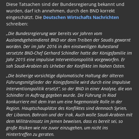
Diese Tatsachen sind der Bundesregierung bekannt und
wurden, darf ich annehmen, durch den BND korrekt
eingeschätzt. Die
Deutschen Wirtschafts Nachrichten
schreiben:
„Die Bundesregierung war bereits vor Jahren vom
Auslandsgeheimdienst BND vor dem Treiben der Saudis gewarnt
worden. Der im Jahr 2016 in den einstweiligen Ruhestand
versetzte BND-Chef Gerhard Schindler hatte der Königsfamilie im
Jahr 2015 eine impulsive Interventionspolitik vorgeworfen. Er
sah Saudi-Arabien als Urheber der Konflikte im Nahen Osten.
„Die bisherige vorsichtige diplomatische Haltung der älteren
Führungsmitglieder der Königsfamilie wird durch eine impulsive
Interventionspolitik ersetzt“, so der BND in einer Analyse, die von
Schindler in Auftrag gegeben wurde. Die Führung in Riad
konkurriere mit dem Iran um eine hegemoniale Rolle in der
Region. Hauptschauplätze des Konfliktes sind demnach Syrien,
der Libanon, Bahrain und der Irak. Auch wolle Saudi-Arabien mit
dem Militäreinsatz im Jemen beweisen, dass es bereit sei, so
große Risiken wie nie zuvor einzugehen, um nicht ins
Hintertreffen zu geraten.