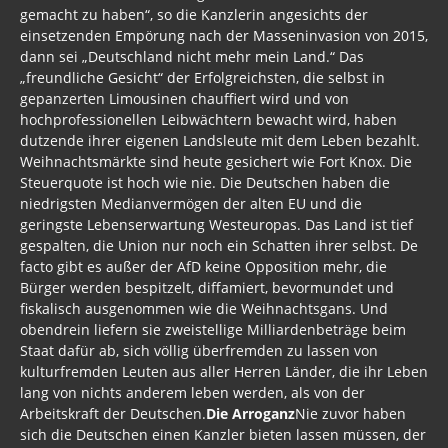
gemacht zu haben“, so die Kanzlerin angesichts der
einsetzenden Empörung nach der Masseninvasion von 2015,
dann sei „Deutschland nicht mehr mein Land.“ Das
„freundliche Gesicht“ der Erfolgreichsten, die selbst in
gepanzerten Limousinen chauffiert wird und von
hochprofessionellen Leibwächtern bewacht wird, haben
dutzende ihrer eigenen Landsleute mit dem Leben bezahlt.
Weihnachtsmärkte sind heute gesichert wie Fort Knox. Die
Steuerquote ist hoch wie nie. Die Deutschen haben die
niedrigsten Medianvermögen der alten EU und die
geringste Lebenserwartung Westeuropas. Das Land ist tief
gespalten, die Union nur noch ein Schatten ihrer selbst. De
facto gibt es außer der AfD keine Opposition mehr, die
Bürger werden bespitzelt, diffamiert, bevormundet und
fiskalisch ausgenommen wie die Weihnachtsgans. Und
obendrein liefern sie zweistellige Milliardenbeträge beim
Staat dafür ab, sich völlig überfremden zu lassen von
kulturfremden Leuten aus aller Herren Länder, die ihr Leben
lang von nichts anderem leben werden, als von der
Arbeitskraft der Deutschen.
Die Arroganz
Nie zuvor haben
sich die Deutschen einen Kanzler bieten lassen müssen, der