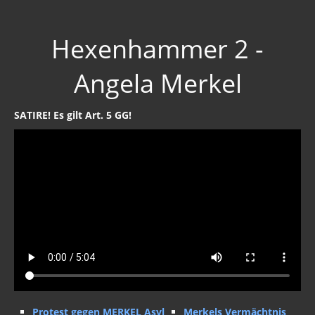
Strahlung / 5 G
Hexenhammer 2 -
Gift zum Genozid
Genderismus
Angela Merkel
Religion
SATIRE! Es gilt Art. 5 GG!
Vereinigte Staaten von Europa
USA 2019
Wahrheit gegen MSM
Mark Passio
Außerirdische?
Vergangenheit
Zeitgeschichte
Protest gegen MERKEL Asyl
Merkels Vermächtnis