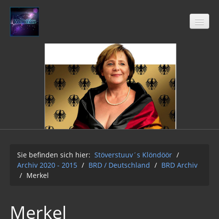
Stöverstuuv´s Klöndöör
Freimaurer
04-2021
Archiv 2020 - 2015
01-12-2Q2Q
Sie befinden sich hier:
Stöverstuuv´s Klöndöör
/
Archiv 2020 - 2015
/
BRD / Deutschland
/
BRD Archiv
AUFKLÄRUNG 2Q2Q
/
Merkel
Wasser 2019
Merkel
Klimawandel der Kabale