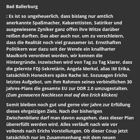
Bad Ballerburg
: Es ist so ungeheuerlich, dass bislang nur amtlich
anerkannte Spaßmacher, Kabarettisten, Satiriker und
ausgewiesene Zyniker ganz offen ihre Witze darüber
reißen durften. Das aber auch nur, um zu verschleiern,
dass die Realität noch viel grausamer ist. Ernsthaften
Politikern war dazu seit der Wende ein knallharter
Maulkorb verordnet worden, wir kennen die
Hintergründe. Inzwischen wird von Tag zu Tag klarer, dass
die gelernte FDJ-Sekretärin, Angela Merkel, alias
IM Erika
,
tatsächlich Honeckers späte Rache ist. Sozusagen Erichs
letztes Aufgebot, um ihm Rahmen seines verbindlichen 30
Jahres-Plans die gesamte EU zur DDR 2.0 umzugestalten.
(Zum genaueren Nachlesen mal auf den Erich klicken)
Somit bleiben noch gut und gerne vier Jahre zur Erfüllung
dieses ehrgeizigen Ziels. Nach der bisherigen
Zwischenbilanz darf man davon ausgehen, dass dieser Plan
übererfüllt werden wird. Alles verläuft nach wie vor
vollends nach Erichs Vorstellungen. Ob dieser Coup jetzt
tatsächlich nur im Zusammenhang mit dem neuen