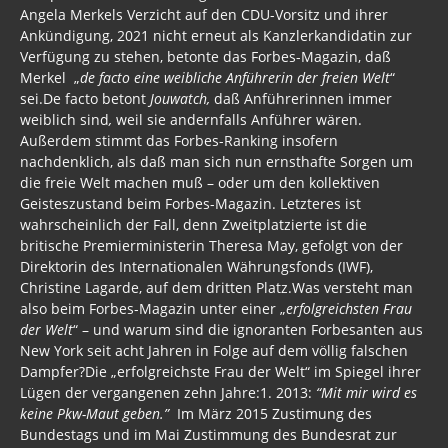
Angela Merkels Verzicht auf den CDU-Vorsitz und ihrer
Krankes Deutschland
Ankündigung, 2021 nicht erneut als Kanzlerkandidatin zur
Verfügung zu stehen, betonte das Forbes-Magazin, daß
Lügenpresse / Lückenpresse
Merkel „
de facto eine weibliche Anführerin der freien Welt
“
sei.De facto betont
Jouwatch,
daß Anführerinnen immer
Befehlsempfänger / Mittäter
weiblich sind
,
weil sie andernfalls Anführer wären.
Außerdem stimmt das Forbes-Ranking insofern
BRD Archiv
nachdenklich, als daß man sich nun ernsthafte Sorgen um
die freie Welt machen muß – oder um den kollektiven
Hartz IV
Geisteszustand beim Forbes-Magazin. Letzteres ist
wahrscheinlich der Fall, denn Zweitplatzierte ist die
BRD
britische Premierministerin Theresa May, gefolgt von der
Direktorin des Internationalen Währungsfonds (IWF),
BRDDR 2017
Christine Lagarde, auf dem dritten Platz.Was versteht man
also beim Forbes-Magazin unter einer „
erfolgreichsten Frau
Wahl 2017
der Welt
“ – und warum sind die ignoranten Forbesanten aus
New York seit acht Jahren in Folge auf dem völlig falschen
Gesetze BRD
Dampfer?Die „erfolgreichste Frau der Welt“ im Spiegel ihrer
BRDDR 2016
Lügen der vergangenen zehn Jahre:1. 2013:
“Mit mir wird es
keine Pkw-Maut geben.”
Im März 2015 Zustimung des
BRD von Holger Mensch
Bundestags und im Mai Zustimmung des Bundesrat zur