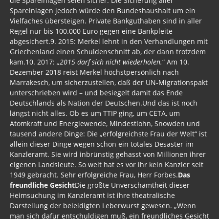
die Spareinlagen seien sicher. Die Sicherung aller
Asyl 2017
Spareinlagen jedoch würde den Bundeshaushalt um ein
Vielfaches übersteigen. Private Bankguthaben sind in aller
Asyl 2016
Regel nur bis 100.000 Euro gegen eine Bankpleite
abgesichert.9. 2015: Merkel lehnt in den Verhandlungen mit
ASYLINDUSTRIE
Griechenland einen Schuldenschnitt ab, der dann trotzdem
kam.10. 2017: „
2015 darf sich nicht wiederholen.
“ Am 10.
Extremismus
Dezember 2018 reist Merkel höchstpersönlich nach
Marrakesch, um sicherzustellen, daß der UN-Migrationspakt
Schattenparlament
unterschrieben wird – und besiegelt damit das Ende
Deutschlands als Nation der Deutschen.Und das ist noch
SPD - Medien Imperium
längst nicht alles. Ob es um TTIP ging, um CETA, um
Atomkraft und Energiewende, Mindestlohn, Snowden und
Stöverstuuv 2017, 2016. 2015
tausend andere Dinge: Die „erfolgreichste Frau der Welt“ ist
Gästebuch
allein dieser Dinge wegen schon ein totales Desaster im
Kanzleramt. Sie wird inbrünstig gehasst von Millionen ihrer
eigenen Landsleute. So weit hat es vor ihr kein Kanzler seit
1949 gebracht. Sehr erfolgreiche Frau, Herr Forbes.
Das
freundliche Gesicht
Die größte Unverschämtheit dieser
Heimsuchung im Kanzleramt ist ihre theatralische
Darstellung der beleidigten Leberwurst gewesen. „Wenn
man sich dafür entschuldigen muß, ein freundliches Gesicht