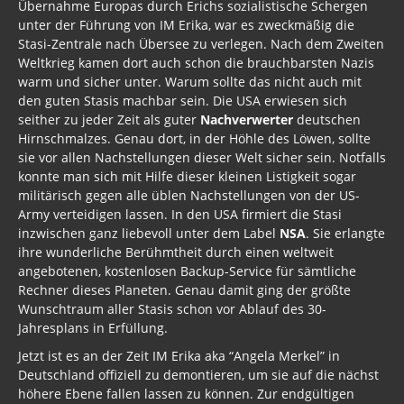
Übernahme Europas durch Erichs sozialistische Schergen
unter der Führung von IM Erika, war es zweckmäßig die
Stasi-Zentrale nach Übersee zu verlegen. Nach dem Zweiten
Weltkrieg kamen dort auch schon die brauchbarsten Nazis
warm und sicher unter. Warum sollte das nicht auch mit
den guten Stasis machbar sein. Die USA erwiesen sich
seither zu jeder Zeit als guter
Nachverwerter
deutschen
Hirnschmalzes. Genau dort, in der Höhle des Löwen, sollte
sie vor allen Nachstellungen dieser Welt sicher sein. Notfalls
konnte man sich mit Hilfe dieser kleinen Listigkeit sogar
militärisch gegen alle üblen Nachstellungen von der US-
Army verteidigen lassen. In den USA firmiert die Stasi
inzwischen ganz liebevoll unter dem Label
NSA
. Sie erlangte
ihre wunderliche Berühmtheit durch einen weltweit
angebotenen, kostenlosen Backup-Service für sämtliche
Rechner dieses Planeten. Genau damit ging der größte
Wunschtraum aller Stasis schon vor Ablauf des 30-
Jahresplans in Erfüllung.
Jetzt ist es an der Zeit IM Erika aka “Angela Merkel” in
Deutschland offiziell zu demontieren, um sie auf die nächst
höhere Ebene fallen lassen zu können. Zur endgültigen