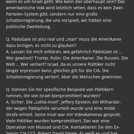
wenn es um Israel geht. Wie kann das überhaupt sein? Das
amerikanische Volk wird letztlich sehen, dass es kein Zwei-
Parteien-System gibt, sondern nur eine große
Schattenregierung, die uns vorspielt, wir hätten eine
politische Zweiteilung.
Q. PädoGate ist also real und „man“ muss die Amerikaner
dazu bringen, es nicht zu glauben?
A. Lassen Sie mich erklären, wie gefährlich PädoGate ist …
Wer gewinnt? Trump. Putin. Die Amerikaner. Die Russen. Die
Welt … Wer verliert? Israel, da es unsere Politiker nicht
länger erpressen kann, gleiches gilt für die CIA. Die
Schattenregierung verliert. Aber die Menschen gewinnen.
Q. Können Sie mir spezifische Beispiele von Politikern
nennen, die von Israel kompromittiert wurden?
A. Sicher. Die „Lolita-Insel“. Jeffery Epstein, ein Milliardär,
der wegen Pädophilie verurteilt wurde und eine milde
Strafe erhielt. Seine Insel war mit Videokameras gespickt.
Viele Politiker wurden kompromittiert. Das war eine
Operation von Mossad und CIA. Kontaktieren Sie den Ex-
Senior CIA CCS, Robert David Steele. Er weiß es und hat