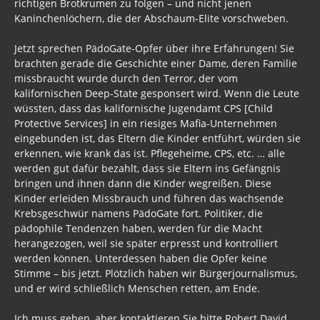
richtigen Brotkrumen zu folgen – und nicht jenen
Kaninchenlöchern, die der Abschaum-Elite vorschweben.
Jetzt sprechen PädoGate-Opfer über ihre Erfahrungen! Sie
brachten gerade die Geschichte einer Dame, deren Familie
missbraucht wurde durch den Terror, der vom
kalifornischen Deep-State gesponsert wird. Wenn die Leute
wüssten, dass das kalifornische Jugendamt CPS [Child
Protective Services] in ein riesiges Mafia-Unternehmen
eingebunden ist, das Eltern die Kinder entführt, würden sie
erkennen, wie krank das ist. Pflegeheime, CPS, etc. … alle
werden gut dafür bezahlt, dass sie Eltern ins Gefängnis
bringen und ihnen dann die Kinder wegreißen. Diese
Kinder erleiden Missbrauch und führen das wachsende
Krebsgeschwür namens PädoGate fort. Politiker, die
pädophile Tendenzen haben, werden für die Macht
herangezogen, weil sie später erpresst und kontrolliert
werden können. Unterdessen haben die Opfer keine
Stimme – bis jetzt. Plötzlich haben wir Bürgerjournalismus,
und er wird schließlich Menschen retten, am Ende.
Ich muss gehen, aber kontaktieren Sie bitte Robert David