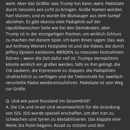
wem. Aber das Größte, was Trump tun kann, wäre, PädoGate
durch Sessions ans Licht zu bringen. Große Namen würden
hart stürzen, und es würde die Blutsauger aus dem Sumpf
abziehen. Es gibt ebenso viele Pädophile auf der
republikanischen Seite wie bei den Demokraten, aber
Trump ist in der einzigartigen Position, um wirklich Schluss
zu machen mit diesem Spiel. Ich kann Ihnen sagen: Das, was
auf Anthony Weiners Festplatte ist und die Videos, die durch
Jeffery Epstein existieren, WERDEN zu massiven Festnahmen
führen – wenn die Zeit dafür reif ist. Trumps Vermächtnis
könnte wirklich ein großes werden, falls es ihm gelingt, die
CIA säubern, die Erpresserei zu stoppen, die Pädophilen
strafrechtlich zu verfolgen und die Todesstrafe für zweifach
verurteilte Pädos wiedereinzuführen. PädoGate ist sein Weg
zur Größe.
Q. Und wie passt Russland ins Gesamtbild?
A. Die CIA und Israel sind verantwortlich für die Gründung
von ISIS. ISIS wurde speziell erschaffen, um den Iran zu
schwächen und Syrien zu destabilisieren. Das klappte eine
Weile, bis Putin begann, Assad zu stützen und den