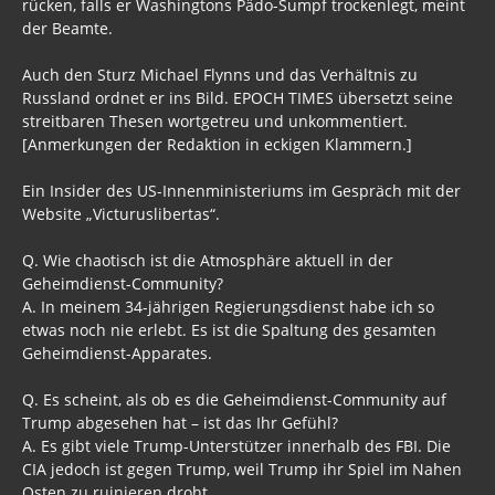
rücken, falls er Washingtons Pädo-Sumpf trockenlegt, meint
der Beamte.
Auch den Sturz Michael Flynns und das Verhältnis zu
Russland ordnet er ins Bild. EPOCH TIMES übersetzt seine
streitbaren Thesen wortgetreu und unkommentiert.
[Anmerkungen der Redaktion in eckigen Klammern.]
Ein Insider des US-Innenministeriums im Gespräch mit der
Website „Victuruslibertas“.
Q. Wie chaotisch ist die Atmosphäre aktuell in der
Geheimdienst-Community?
A. In meinem 34-jährigen Regierungsdienst habe ich so
etwas noch nie erlebt. Es ist die Spaltung des gesamten
Geheimdienst-Apparates.
Q. Es scheint, als ob es die Geheimdienst-Community auf
Trump abgesehen hat – ist das Ihr Gefühl?
A. Es gibt viele Trump-Unterstützer innerhalb des FBI. Die
CIA jedoch ist gegen Trump, weil Trump ihr Spiel im Nahen
Osten zu ruinieren droht.