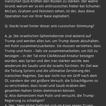
iranischen Qud-Kräften den Rücken zu stärken. Der wahre
Grund, warum wir so ein antirussisches Fieber bei Schumer,
McCain, Graham und Feinstein sehen, ist der, dass diese
Operation nun vor ihrer Nase explodiert.
Q: Steckt Israel hinter dieser anti-russischen Stimmung?
A. Ja. Die israelischen Geheimdienste sind wütend auf
Trump und werden alles tun, um Trump davon abzuhalten,
mit Putin zusammenzuarbeiten. Sie müssen verstehen, dass
Trump und Putin – falls sie zusammenarbeiten, um ISIS zu
besiegen – in der Tat eine CIA/Mossad-Kreatur besiegen
würden, was Syrien und den Iran stärken würde, was
wiederum die Saudis und die Israelis fürchten. Ihr Ziel war
die Teilung Syriens und die ultimative Zerstörung des
iranischen Regimes. Das war nicht nur ein Griff nach dem
Öl, sondern der viel größere Versuch, die Schachfiguren so
zu verschieben, dass Israel und Saudi-Arabien den
gesamten Nahen Osten dominieren können.
Q. Also dämonisiert man Putin und versucht, die Trump-
Regierung zu schädigen?
A. Der „Deep State“ befindet sich im Krieg gegen Trump