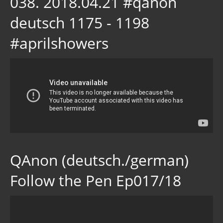
038. 2018.04.21 #qanon
deutsch 1175 - 1198
#aprilshowers
QAnon (deutsch./german)
Follow the Pen Ep017/18