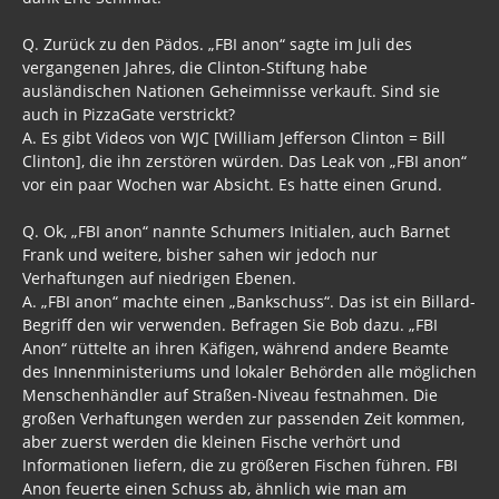
Q. Zurück zu den Pädos. „FBI anon“ sagte im Juli des
vergangenen Jahres, die Clinton-Stiftung habe
ausländischen Nationen Geheimnisse verkauft. Sind sie
auch in PizzaGate verstrickt?
A. Es gibt Videos von WJC [William Jefferson Clinton = Bill
Clinton], die ihn zerstören würden. Das Leak von „FBI anon“
vor ein paar Wochen war Absicht. Es hatte einen Grund.
Q. Ok, „FBI anon“ nannte Schumers Initialen, auch Barnet
Frank und weitere, bisher sahen wir jedoch nur
Verhaftungen auf niedrigen Ebenen.
A. „FBI anon“ machte einen „Bankschuss“. Das ist ein Billard-
Begriff den wir verwenden. Befragen Sie Bob dazu. „FBI
Anon“ rüttelte an ihren Käfigen, während andere Beamte
des Innenministeriums und lokaler Behörden alle möglichen
Menschenhändler auf Straßen-Niveau festnahmen. Die
großen Verhaftungen werden zur passenden Zeit kommen,
aber zuerst werden die kleinen Fische verhört und
Informationen liefern, die zu größeren Fischen führen. FBI
Anon feuerte einen Schuss ab, ähnlich wie man am