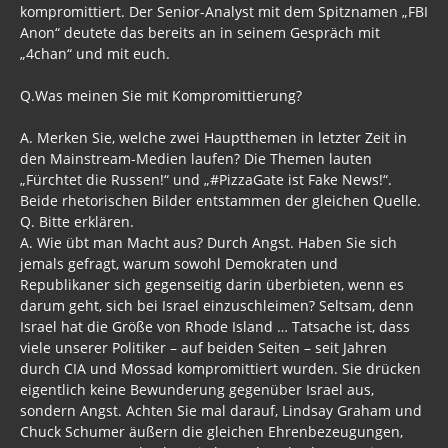
kompromittiert. Der Senior-Analyst mit dem Spitznamen „FBI
Anon“ deutete das bereits an in seinem Gespräch mit
„4chan“ und mit euch.
Q.Was meinen Sie mit Kompromittierung?
A. Merken Sie, welche zwei Hauptthemen in letzter Zeit in
den Mainstream-Medien laufen? Die Themen lauten
„Fürchtet die Russen!“ und „#PizzaGate ist Fake News!“.
Beide rhetorischen Bilder entstammen der gleichen Quelle.
Q. Bitte erklären.
A. Wie übt man Macht aus? Durch Angst. Haben Sie sich
jemals gefragt, warum sowohl Demokraten und
Republikaner sich gegenseitig darin überbieten, wenn es
darum geht, sich bei Israel einzuschleimen? Seltsam, denn
Israel hat die Größe von Rhode Island … Tatsache ist, dass
viele unserer Politiker – auf beiden Seiten – seit Jahren
durch CIA und Mossad kompromittiert wurden. Sie drücken
eigentlich keine Bewunderung gegenüber Israel aus,
sondern Angst. Achten Sie mal darauf, Lindsay Graham und
Chuck Schumer äußern die gleichen Ehrenbezeugungen,