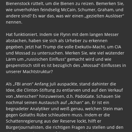
Bienenstock rüttelt, um die Bienen zu reizen. Bemerken Sie,
wie unverhohlen feindselig McCain, Schumer, Graham, und
andere sind? Es war das, was wir einen „gezielten Auslöser“
nennen.
Hat funktioniert. Indem sie Flynn mit dem langen Messer
abstachen, haben sie sich als Urheber zu erkennen
gegeben. Jetzt hat Trump die volle Exekutiv-Macht, um CIA
und Mossad zu untersuchen. Merken Sie, wie viel wütender
Lärm um „russischen Einfluss“ gemacht wird und wie
gespenstisch still es ist bezüglich des „Mossad“-Einflusses in
unserer Machtstruktur?
Als „FBI anon“ Anfang Juli auspackte, stand dahinter die
Idee, die Clinton-Stiftung zu entlarven und auf den Verkauf
von „Menschen“ hinzuweisen, d.h. PädoGate. Schauen Sie
nochmal seinen Austausch auf „4chan“ an. Er ist ein
begnadeter Analytiker und weiß genau, welchen Stein man
gegen Goliaths Rübe schleudern muss. Indem er die
Schattenregierung aus der Reserve lockt, hilft er
Bürgerjournalisten, die richtigen Fragen zu stellen und den