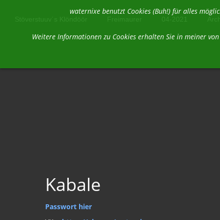
waternixe benutzt Cookies (Buh!) für alles mög
Stöverstuuv´s Klöndöör
Freimaurer
04-2021
Arc
Weitere Informationen zu Cookies erhalten Sie in meiner vo
Kabale
Passwort hier