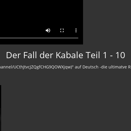
Der Fall der Kabale Teil 1 - 10
channel/UCthJtvcJZQgfCHG9QOWXjqw)" auf Deutsch -die ultimatve R