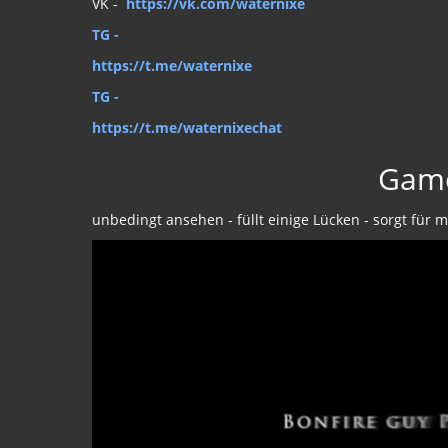
VK -
https://vk.com/waternixe
TG -
https://t.me/waternixe
TG -
https://t.me/waternixechat
Game
unbedingt ansehen - füllt einige Lücken - sorgt für 