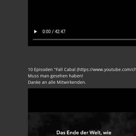
10 Episoden "Fall Cabal (https://www.youtube.com/
Muss man gesehen haben!
Danke an alle Mitwirkenden.