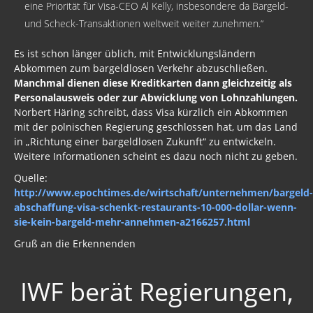
eine Priorität für Visa-CEO Al Kelly, insbesondere da Bargeld-
Bargeldverbot
und Scheck-Transaktionen weltweit weiter zunehmen.“
Syrien
Es ist schon länger üblich, mit Entwicklungsländern
Libyen
Abkommen zum bargeldlosen Verkehr abzuschließen.
Manchmal dienen diese Kreditkarten dann gleichzeitig als
Russland - Türkei
Personalausweis oder zur Abwicklung von Lohnzahlungen.
Norbert Häring schreibt, dass Visa kürzlich ein Abkommen
China
mit der polnischen Regierung geschlossen hat, um das Land
in „Richtung einer bargeldlosen Zukunft“ zu entwickeln.
Israel
Weitere Informationen scheint es dazu noch nicht zu geben.
Quelle:
Brasilien
http://www.epochtimes.de/wirtschaft/unternehmen/bargeld-
Ukraine
abschaffung-visa-schenkt-restaurants-10-000-dollar-wenn-
sie-kein-bargeld-mehr-annehmen-a2166257.html
UN
Gruß an die Erkennenden
Welt aktuell
IWF berät Regierungen,
Türkei