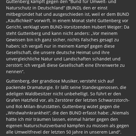
Guttenberg kämpft gegen den “Bund für Umwelt- und
Naturschutz in Deutschland” (BUND), den er einst
mitbegründet hat und ausgeschieden ist, weil er dem BUND
„Käuflichkeit“ vorwirft. In einem Monat steht Guttenberg vor
Gericht, verklagt vom BUND-Vorsitzenden Hubert Weiger: Da
steht Guttenberg und kann nicht anders: „Vor meinem
Gewissen bin ich ganz sicher, nichts Falsches gesagt zu
haben; ich vergaß nur in meinem Kampf gegen diese
Gesellschaft, die unsere deutsche Heimat und ihre
unvergleichliche Natur und Landschaften schändet und
zerstört: ich vergaß diese Gesellschaft eine Ehrenwerte zu
nennen“.
Guttenberg, der grandiose Musiker, versteht sich auf
packende Dramaturgie. Er läßt seine Standesgenossen, die
adeligen Waldbesitzer nicht unbehelligt. So führt er den
Grafen Hatzfeld vor, als Zerstörer der letzten Schwarzstorch-
und Rot-Milan-Brutstätten. Guttenberg wütet gegen die
„Windwahnkrankheit“, die den BUND erfasst habe: „Niemals
hätte ich mir träumen lassen, einmal härter gegen den
eigenen Naturschutzverband kämpfen zu müssen als gegen
alle Umweltfrevel der letzten 50 Jahre in unserem Land“.