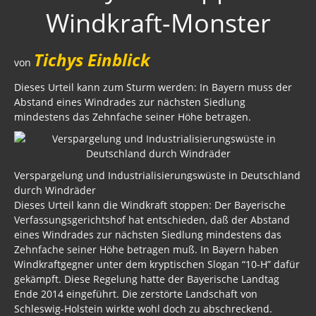
Windkraft-Monster
Trump, Putin, Xi und die Fliehkräfte
Tod der Tartarie
Tichys Einblick
von
Wikileaks Daten
Dieses Urteil kann zum Sturm werden: In Bayern muss der
Abstand eines Windrades zur nächsten Siedlung
Bücher pdf
mindestens das Zehnfache seiner Höhe betragen.
BRD / Deutschland
Stöverstuuv 2017, 2016. 2015
Verspargelung und Industrialisierungswüste in Deutschland
Gästebuch
durch Windräder
Dieses Urteil kann die Windkraft stoppen: Der Bayerische
Verfassungsgerichtshof hat entschieden, daß der Abstand
eines Windrades zur nächsten Siedlung mindestens das
Zehnfache seiner Höhe betragen muß. In Bayern haben
Windkraftgegner unter dem kryptischen Slogan “10-H” dafür
gekämpft. Diese Regelung hatte der Bayerische Landtag
Ende 2014 eingeführt. Die zerstörte Landschaft von
Schleswig-Holstein wirkte wohl doch zu abschreckend.