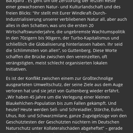
Backyard”. Es geht um die Zerstörung der letzten Reste
einer gewachsenen Natur- und Kulturlandschaft und des
freien Blicks: “Ihr stellt mit Eurer Windkraft-Durch-
Industrialisierung unserer verbliebenen Natur all, aber auch
alles in den Schatten, was uns die ersten 20
Wirtschaftswunderjahre, die ungebremste Wachtumspolitik
in den 70zigern bis 90igern, der Turbo-Kapitalismus und
schließlich die Globalisierung hinterlassen haben. Ihr seid
die Schlimmsten von allen”, so Guttenberg. Diese Worte
schaffen die Brücke zwischen den vereinzelten, oft
verängstigten, meist schlecht organisierten lokalen
Initiativen.
Es ist der Konflikt zwischen einem zur Großtechnolige
ausgearteten Umweltschutz, der seine Ziele aus dem Auge
verloren hat und sie jetzt von Guttenberg wieder erfährt.
„Wir haben 45 Jahre um die Verlegung einer kleinen
Blaukehlchen-Population bis zum Fallen gekämpft. Und
heute? Heute werden Sell- und Schreiadler, Störche, Eulen,
Uhus, Rot- und Schwarzmilane, ganze Zugvögelzüge von den
Geschütztesten der Geschützten nüchtern im Deutschen
Naturschutz unter Kollateralschäden abgeheftet“ – gerade