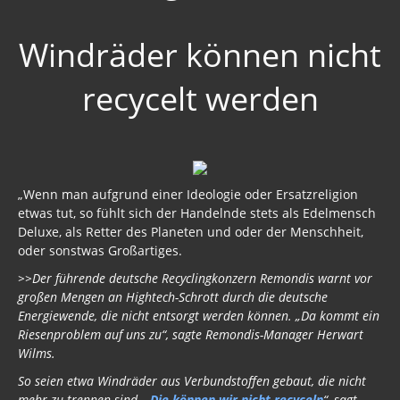
Strahlung / 5 G
Windräder können nicht
Mobilfunk - Gefahr
Smartphone
recycelt werden
Strahlung
Cern
Windenergie
„Wenn man aufgrund einer Ideologie oder Ersatzreligion
etwas tut, so fühlt sich der Handelnde stets als Edelmensch
Windenergie / Krankheiten
Deluxe, als Retter des Planeten und oder der Menschheit,
oder sonstwas Großartiges.
Mind Control
>>Der führende deutsche Recyclingkonzern Remondis warnt vor
großen Mengen an Hightech-Schrott durch die deutsche
Monarch-Mind-Control
Energiewende, die nicht entsorgt werden können. „Da kommt ein
Riesenproblem auf uns zu“, sagte Remondis-Manager Herwart
Gift zum Genozid
Wilms.
Genderismus
So seien etwa Windräder aus Verbundstoffen gebaut, die nicht
mehr zu trennen sind. „
Die können wir nicht recyceln
“, sagt