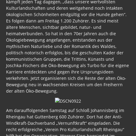
kämpft jeden Tag dagegen, „dass unsere wertvollsten
Kulturlandschaften und deren weitgehend noch intakten
ökologischen Schönheiten endgültig vor die Hunde gehen“.
Es folgen dann am Freitag 1.200 Zuhörer. Es sind meist
ältere Menschen, sichtbar gebildet, natur- und
heimatverbunden. So hat in den 70er Jahren auch die
Ökologiebewegung angefangen, entstanden aus der
mythischen Naturliebe und der Romantik des Waldes,
politisch notorisch erfolglos, bis die geschulten Kader der
kommunistischen Gruppen, die Trittins, Künasts und
Joschka-Fischers die Öko-Bewegung als Turbo für die eigene
Karriere entdeckten und gegen ihre Ursprungsideen
verkehrten. Jetzt organisieren sich die Reste der alten Öko-
Bewegung neu in wachsenden Kreisen um den Freiherrn
der alten Öko-Bewegung.
Am darauffolgenden Samstag auf Schloß Johannisberg im
Rheingau hat Guttenberg 600 Zuhörer. Dort hat der Anti-
Windkraft-Dachverband „Vernunftkraft“ eingeladen. Die
recht erfolgreiche „Verein Pro Kulturlandschaft Rheingau“
hilft bei der Organisation. Werner Sinn begründet im