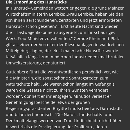
Die Ermordung des Hunsrücks
In Hunsrück-Gemeinden wettert er gegen die grüne Mainzer
Wirtschaftsministerin Lembke: „Frau Lembke, haben Sie den
von ihnen zerschundenen, zerstörten und jetzt ermordeten
Hunsrück schon gesehen? – Erst heute Nacht sind wieder
die Lastwagenkolonnen ausgerückt, um Ihr schauriges
Werk, Frau Minister zu vollenden.“ Gerade Rheinland-Pfalz
gilt als einer der Vorreiter der Riesenanlagen in waldreichen
Mittelgebirgslagen; der einst malerische Hunsrück wurde
tatsächlich längst zum modernen Industriedenkmal brutaler
Umweltzerstörung denaturiert.
Guttenberg führt die Verantwortlichen persönlich vor, wie
die Ministerin, die sonst schöne Sonntagsreden zum
Naturschutz hält: „Sie wären schon längst im Gefängnis,
wären die Gesetze nicht zu Ihren Gunsten verändert
worden“, donnert er ihr entgegen. Minutiös verliest er
Genehmigungsbescheide, etwa der grünen
Regierungspräsidenten Brigitte Lindtscheid aus Darmstadt,
und bilanziert höhnisch: “Die Natur-, Landschafts- und
Denkmalbelange werden von Frau Lindtscheidt nicht höher
bewertet als die Privilegierung der Profiteure, deren