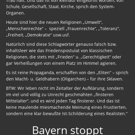
Trab hält. Und das ist von kleinauf eingedrillt worden, von
Schule, Gesellschaft, Staat, Kirche, sprich den System-
Geschichte 2020
Organen.
Heute sind hier die neuen Religionen „Umwelt“,
Trump, Putin, Xi, der falsche Franziskus
„Menschenrechte“ – speziell „Frauenrechte“, „Toleranz“,
„Freiheit, „Demokratie“ usw.usf.
»Lolita Express« Jeffrey Epstein
Natürlich sind diese Schlagwörter genauso falsch bzw.
Jason Mason
inhaltsleer wie das Friedenspostulat von klassischen
Religionen, die stets mit „Frieden“ u. „Gerechtigkeit“ oder
1. Weltkrieg
gar Verheißungen von einem Platz im Himmel agieren.
Kulturrevolution
Es ist reine Propaganda, erschaffen von den „Eliten“ – sprich
den Macht- u. Geldhabern (Oligarchen) – für ihre Sklaven.
New Zealand
BTW: Wir leben nicht im Zeitalter der Aufklärung, sondern
im viel und völlig zu Unrecht geschmähten „finsteren
China Lake
Mittelalter“, und es wird jeden Tag finsterer. Und das ist
keine maulende miesmachende Meinung eines Frustierten,
Freimaurer Bücher
sondern eine klar-bewußte Ist-Schilderung eines Realisten.“
google
Bayern stoppt
Hörbücher