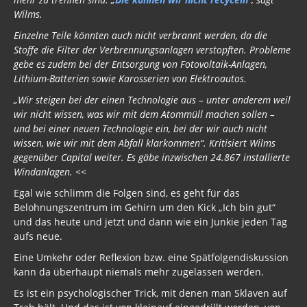
Religion
Wilms.
Vereinigte Staaten von Europa
Einzelne Teile könnten auch nicht verbrannt werden, da die
Stoffe die Filter der Verbrennungsanlagen verstopften. Probleme
USA 2019
gebe es zudem bei der Entsorgung von Fotovoltaik-Anlagen,
Lithium-Batterien sowie Karosserien von Elektroautos.
Wahrheit gegen MSM
„Wir steigen bei der einen Technologie aus – unter anderem weil
wir nicht wissen, was wir mit dem Atommüll machen sollen –
Mark Passio
und bei einer neuen Technologie ein, bei der wir auch nicht
Außerirdische?
wissen, wie wir mit dem Abfall klarkommen“. Kritisiert Wilms
gegenüber Capital weiter. Es gäbe inzwischen 24.867 installierte
Vergangenheit
Windanlagen. <<
Egal wie schlimm die Folgen sind, es geht für das
Zeitgeschichte
Belohnungszentrum im Gehirn um den Kick „Ich bin gut“
und das heute und jetzt und dann wie ein Junkie jeden Tag
Neues Bewußtsein
aufs neue.
Der globale Prädiktor
Eine Umkehr oder Reflexion bzw. eine Spätfolgendiskussion
kann da überhaupt niemals mehr zugelassen werden.
Rom und Jerusalem
Es ist ein psychologischer Trick, mit denen man Sklaven auf
Satanischer Kalender