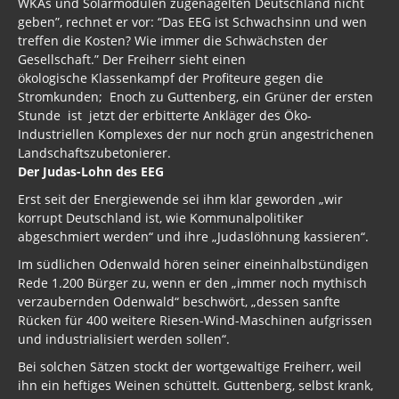
WKAs und Solarmodulen zugenagelten Deutschland nicht
geben”, rechnet er vor: “Das EEG ist Schwachsinn und wen
treffen die Kosten? Wie immer die Schwächsten der
Gesellschaft.” Der Freiherr sieht einen
ökologische Klassenkampf der Profiteure gegen die
Stromkunden; Enoch zu Guttenberg, ein Grüner der ersten
Stunde ist jetzt der erbitterte Ankläger des Öko-
Industriellen Komplexes der nur noch grün angestrichenen
Landschaftszubetonierer.
Der Judas-Lohn des EEG
Erst seit der Energiewende sei ihm klar geworden „wir
korrupt Deutschland ist, wie Kommunalpolitiker
abgeschmiert werden“ und ihre „Judaslöhnung kassieren“.
Im südlichen Odenwald hören seiner eineinhalbstündigen
Rede 1.200 Bürger zu, wenn er den „immer noch mythisch
verzaubernden Odenwald“ beschwört, „dessen sanfte
Rücken für 400 weitere Riesen-Wind-Maschinen aufgrissen
und industrialisiert werden sollen“.
Bei solchen Sätzen stockt der wortgewaltige Freiherr, weil
ihn ein heftiges Weinen schüttelt. Guttenberg, selbst krank,