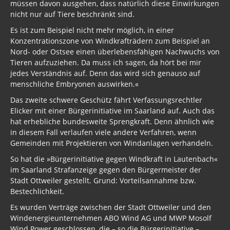
müssen davon ausgehen, dass natürlich diese Einwirkungen
nicht nur auf Tiere beschränkt sind.
Es ist zum Beispiel nicht mehr möglich, in einer
Konzentrationszone von Windkrafträdern zum Beispiel an
Nord- oder Ostsee einen überlebensfähigen Nachwuchs von
Tieren aufzuziehen. Da muss ich sagen, da hört bei mir
jedes Verständnis auf. Denn das wird sich genauso auf
menschliche Embryonen auswirken.«
Das zweite schwere Geschütz fährt Verfassungsrechtler
Elicker mit einer Bürgerinitiative im Saarland auf. Auch das
hat erhebliche bundesweite Sprengkraft. Denn ähnlich wie
in diesem Fall verlaufen viele andere Verfahren, wenn
Gemeinden mit Projektieren von Windanlagen verhandeln.
So hat die »Bürgerinitiative gegen Windkraft in Lautenbach«
im Saarland Strafanzeige gegen den Bürgermeister der
Stadt Ottweiler gestellt. Grund: Vorteilsannahme bzw.
Bestechlichkeit.
Es wurden Verträge zwischen der Stadt Ottweiler und den
Windenergieunternehmen ABO Wind AG und MWP Mosolf
Wind Power geschlossen, die – so die Bürgerinitiative –