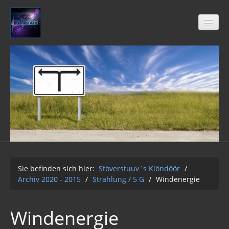
Stöverstuuv´s Klöndöör
Freimaurer
04-2021
Archiv 2020 - 2015
01-12-2Q2Q
Sie befinden sich hier:
Stöverstuuv´s Klöndöör
/
AUFKLÄRUNG 2Q2Q
Archiv 2020 - 2015
/
Strahlung / 5 G
/
Windenergie
Wasser 2019
Windenergie
Klimawandel der Kabale