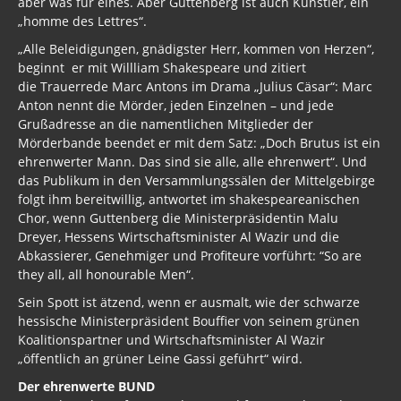
aber was für eines. Aber Guttenberg ist auch Künstler, ein
„homme des Lettres“.
„Alle Beleidigungen, gnädigster Herr, kommen von Herzen“,
beginnt er mit Willliam Shakespeare und zitiert
die Trauerrede Marc Antons im Drama „Julius Cäsar“: Marc
Anton nennt die Mörder, jeden Einzelnen – und jede
Grußadresse an die namentlichen Mitglieder der
Mörderbande beendet er mit dem Satz: „Doch Brutus ist ein
ehrenwerter Mann. Das sind sie alle, alle ehrenwert“. Und
das Publikum in den Versammlungssälen der Mittelgebirge
folgt ihm bereitwillig, antwortet im shakespeareanischen
Chor, wenn Guttenberg die Ministerpräsidentin Malu
Dreyer, Hessens Wirtschaftsminister Al Wazir und die
Abkassierer, Genehmiger und Profiteure vorführt: “So are
they all, all honourable Men“.
Sein Spott ist ätzend, wenn er ausmalt, wie der schwarze
hessische Ministerpräsident Bouffier von seinem grünen
Koalitionspartner und Wirtschaftsminister Al Wazir
„öffentlich an grüner Leine Gassi geführt“ wird.
Der ehrenwerte BUND