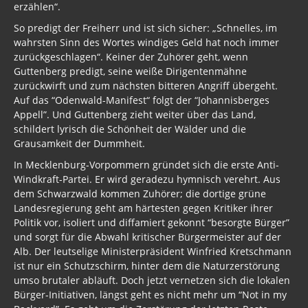
erzählen“.
So predigt der Freiherr und ist sich sicher: „Schnelles, im
wahrsten Sinn des Wortes windiges Geld hat noch immer
zurückgeschlagen“. Keiner der Zuhörer geht, wenn
Guttenberg predigt, seine weiße Dirigentenmähne
zurückwirft und zum nächsten bitteren Angriff übergeht.
Auf das “Odenwald-Manifest“ folgt der “Johannisberges
Appell”. Und Guttenberg zieht weiter über das Land,
schildert lyrisch die Schönheit der Wälder und die
Grausamkeit der Dummheit.
In Mecklenburg-Vorpommern gründet sich die erste Anti-
Windkraft-Partei. Er wird geradezu hymnisch verehrt. Aus
dem Schwarzwald kommen Zuhörer; die dortige grüne
Landesregierung geht am härtesten gegen Kritiker ihrer
Politik vor, isoliert und diffamiert gekonnt “besorgte Bürger”
und sorgt für die Abwahl kritischer Bürgermeister auf der
Alb. Der leutselige Ministerpräsident Winfried Kretschmann
ist nur ein Schutzschirm, hinter dem die Naturzerstörung
umso brutaler abläuft. Doch jetzt vernetzen sich die lokalen
Bürger-Initiativen, längst geht es nicht mehr um “Not in my