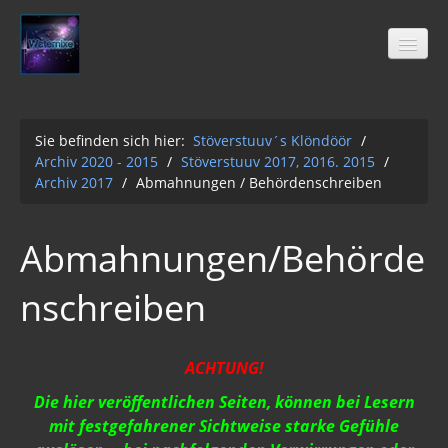
Sie befinden sich hier:
Stöverstuuv´s Klöndöör
/
Archiv 2020 - 2015
/
Stöverstuuv 2017, 2016. 2015
/
Stöverstuuv´s Klöndöör
Archiv 2017
/
Abmahnungen / Behördenschreiben
Freimaurer
04-2021
Abmahnungen/Behörde
Archiv 2020 - 2015
nschreiben
01-12-2Q2Q
AUFKLÄRUNG 2Q2Q
ACHTUNG!
Wasser 2019
Die hier veröffentlichen Seiten, können bei Lesern
Klimawandel der Kabale
mit festgefahrener Sichtweise starke Gefühle