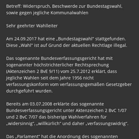
Betreff: Widerspruch, Beschwerde zur Bundestagswahl,
Grundlagen
sowie gegen jegliche Kommunalwahlen
Archiv Nachrichten
Sehr geehrter Wahlleiter
Verfassung
Am 24.09.2017 hat eine „Bundestagswahl“ stattgefunden.
Diese „Wahl“ ist auf Grund der aktuellen Rechtlage illegal.
Verfassunggebende Versammlung
Das sogenannte Bundesverfassungsgericht hat mit
Kriege
sogenannter höchstrichterlicher Rechtsprechung
(Aktenzeichen 2 BvE 9/11) vom 25.7.2012 erklärt, dass
Keshe
jegliche Wahlen seit dem Jahre 1956 nicht
verfassungskonform vom verfassungsgemäßen Gesetzgeber
Wissenschaft
durchgeführt wurden.
Matrix
Bereits am 03.07.2008 erklärte das sogenannte
Abmahnungen / Behördenschreiben
Bundesverfassungsgericht unter Aktenzeichen 2 BvC 1/07
und 2 BvC 7/07 das bisherige Wahlverfahren für
INFORMATIONEN ZUM PRÜFEN
„widersinnig“, „willkürlich“ und daher „verfassungswidrig“.
Schleswig-Holstein
Das „Parlament“ hat die Anordnung des sogenannten