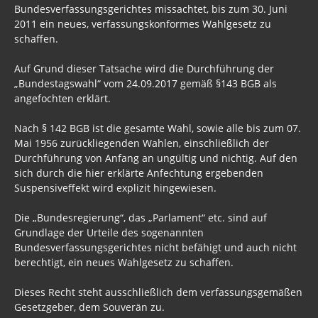
Bundesverfassungsgerichtes missachtet, bis zum 30. Juni
AVAAZ - WELTZERSTÖRER
2011 ein neues, verfassungskonformes Wahlgesetz zu
schaffen.
Flase Flag
Auf Grund dieser Tatsache wird die Durchführung der
3. Weltkrieg
„Bundestagswahl“ vom 24.09.2017 gemäß §143 BGB als
angefochten erklärt.
Dresden
Nach § 142 BGB ist die gesamte Wahl, sowie alle bis zum 07.
Wirklich wichtig
Mai 1956 zurückliegenden Wahlen, einschließlich der
Gästebuch
Durchführung von Anfang an ungültig und nichtig. Auf den
sich durch die hier erklärte Anfechtung ergebenden
Suspensiveffekt wird explizit hingewiesen.
Die „Bundesregierung“, das „Parlament“ etc. sind auf
Grundlage der Urteile des sogenannten
Bundesverfassungsgerichtes nicht befähigt und auch nicht
berechtigt, ein neues Wahlgesetz zu schaffen.
Dieses Recht steht ausschließlich dem verfassungsgemäßen
Gesetzgeber, dem Souverän zu.