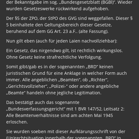
der Bekanntgabe im sog. „Bundesgesetzblatt (BGBl)“. Wieder
wurden Gesetzeswerke rückwirkend aufgehoben.
Der §5 der ZPO, der StPO des GVG sind weggefallen. Dieser §
5 beinhaltete den Geltungsbereich dieser Gesetze,
beruhend auf dem GG Art. 23 a.F.. (alte Fassung).
Nun gilt eben (auch für jeden Laien nachvollziehbar):
Ein Gesetz, das nirgendwo gilt, ist rechtlich wirkungslos.
Ohne Gesetz keine strafrechtliche Verfolgung.
Somit gibt/gab es in der sogenannten „BRD“ keinen
juristischen Grund für eine Anklage in welcher Form auch
immer. Alle angeblichen „Beamten“, ob „Richter“,
„Gerichtsvollzieher“, „Polizei-“ oder andere angebliche
„Beamte“ handeln ohne jegliche Legitimation.
Das bestätigt auch das sogenannte
„Bundesverfassungsgericht“ mit 1 BVR 147/52, Leitsatz 2:
Alle Beamtenverhältnisse sind am achten Mai 1945
erloschen.
Sie wurden soeben mit dieser Aufklärungsschrift von der
(Un)rechtsituation innerhalb der sogenannten „BRD“ in