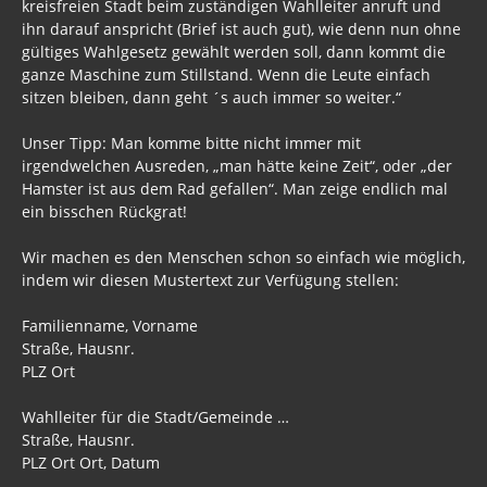
kreisfreien Stadt beim zuständigen Wahlleiter anruft und
ihn darauf anspricht (Brief ist auch gut), wie denn nun ohne
Freimaurer Bücher
gültiges Wahlgesetz gewählt werden soll, dann kommt die
ganze Maschine zum Stillstand. Wenn die Leute einfach
google
sitzen bleiben, dann geht ´s auch immer so weiter.“
Hörbücher
Unser Tipp: Man komme bitte nicht immer mit
irgendwelchen Ausreden, „man hätte keine Zeit“, oder „der
Trump, Putin, Xi und die Fliehkräfte
Hamster ist aus dem Rad gefallen“. Man zeige endlich mal
ein bisschen Rückgrat!
Tod der Tartarie
Wir machen es den Menschen schon so einfach wie möglich,
Wikileaks Daten
indem wir diesen Mustertext zur Verfügung stellen:
Bücher pdf
Familienname, Vorname
BRD / Deutschland
Straße, Hausnr.
PLZ Ort
Stöverstuuv 2017, 2016. 2015
Wahlleiter für die Stadt/Gemeinde …
Archiv Stöverstuuv 2017, 2016, 2015
Straße, Hausnr.
PLZ Ort Ort, Datum
Archiv 2017