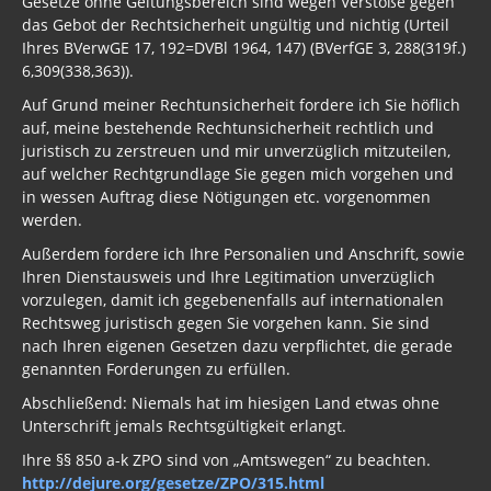
Gesetze ohne Geltungsbereich sind wegen Verstöße gegen
das Gebot der Rechtsicherheit ungültig und nichtig (Urteil
Ihres BVerwGE 17, 192=DVBl 1964, 147) (BVerfGE 3, 288(319f.)
6,309(338,363)).
Auf Grund meiner Rechtunsicherheit fordere ich Sie höflich
auf, meine bestehende Rechtunsicherheit rechtlich und
juristisch zu zerstreuen und mir unverzüglich mitzuteilen,
auf welcher Rechtgrundlage Sie gegen mich vorgehen und
in wessen Auftrag diese Nötigungen etc. vorgenommen
werden.
Außerdem fordere ich Ihre Personalien und Anschrift, sowie
Ihren Dienstausweis und Ihre Legitimation unverzüglich
vorzulegen, damit ich gegebenenfalls auf internationalen
Rechtsweg juristisch gegen Sie vorgehen kann. Sie sind
nach Ihren eigenen Gesetzen dazu verpflichtet, die gerade
genannten Forderungen zu erfüllen.
Abschließend: Niemals hat im hiesigen Land etwas ohne
Unterschrift jemals Rechtsgültigkeit erlangt.
Ihre §§ 850 a-k ZPO sind von „Amtswegen“ zu beachten.
http://dejure.org/gesetze/ZPO/315.html