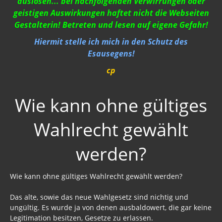
auslösen... bei nachfolgenden Verwirrungen oder
Strahlung / 5 G
geistigen Auswirkungen haftet nicht die Webseiten
Gestalterin! Betreten und lesen auf eigene Gefahr!
Gift zum Genozid
Hiermit stelle ich mich in den Schutz des
Genderismus
Esausegens!
Religion
cp
Vereinigte Staaten von Europa
Wie kann ohne gültiges
USA 2019
Wahlrecht gewählt
Wahrheit gegen MSM
Mark Passio
werden?
Außerirdische?
Wie kann ohne gültiges Wahlrecht gewählt werden?
Vergangenheit
Das alte, sowie das neue Wahlgesetz sind nichtig und
Zeitgeschichte
ungültig. Es wurde ja von denen ausbaldowert, die gar keine
Legitimation besitzen, Gesetze zu erlassen.