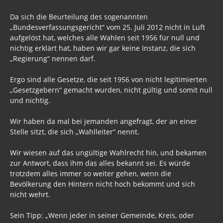
Neues Bewußtsein
Da sich die Beurteilung des sogenannten
Der globale Prädiktor
„Bundesverfassungsgericht“ vom 25. Juli 2012 nicht in Luft
aufgelöst hat, welches alle Wahlen seit 1956 für null und
Rom und Jerusalem
nichtig erklärt hat, haben wir gar keine Instanz, die sich
„Regierung“ nennen darf.
Satanischer Kalender
Ergo sind alle Gesetze, die seit 1956 von nicht legitimierten
Geschichte 2020
„Gesetzgebern“ gemacht wurden, nicht gültig und somit null
und nichtig.
Trump, Putin, Xi, der falsche Franziskus
Wir haben da mal bei jemanden angefragt, der an einer
»Lolita Express« Jeffrey Epstein
Stelle sitzt, die sich „Wahlleiter“ nennt.
Jason Mason
Wir wiesen auf das ungültige Wahlrecht hin, und bekamen
zur Antwort, dass ihm das alles bekannt sei. Es würde
1. Weltkrieg
trotzdem alles immer so weiter gehen, wenn die
Kulturrevolution
Bevölkerung den Hintern nicht hoch bekommt und sich
nicht wehrt.
New Zealand
Sein Tipp: „Wenn jeder in seiner Gemeinde, Kreis, oder
China Lake