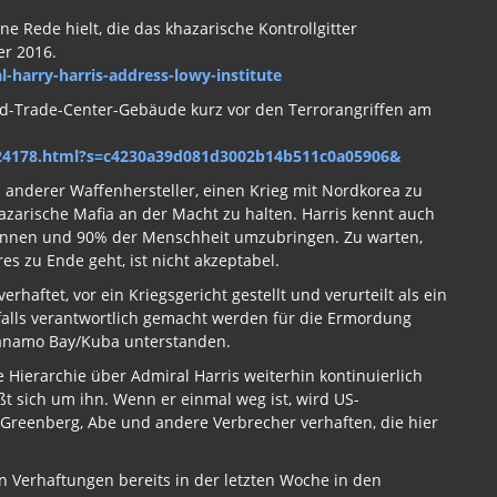
ne Rede hielt, die das khazarische Kontrollgitter
er 2016.
-harry-harris-address-lowy-institute
ld-Trade-Center-Gebäude kurz vor den Terrorangriffen am
t-t24178.html?s=c4230a39d081d3002b14b511c0a05906&
 anderer Waffenhersteller, einen Krieg mit Nordkorea zu
zarische Mafia an der Macht zu halten. Harris kennt auch
eginnen und 90% der Menschheit umzubringen. Zu warten,
s zu Ende geht, ist nicht akzeptabel.
erhaftet, vor ein Kriegsgericht gestellt und verurteilt als ein
falls verantwortlich gemacht werden für die Ermordung
ntanamo Bay/Kuba unterstanden.
e Hierarchie über Admiral Harris weiterhin kontinuierlich
eßt sich um ihn. Wenn er einmal weg ist, wird US-
 Greenberg, Abe und andere Verbrecher verhaften, die hier
n Verhaftungen bereits in der letzten Woche in den