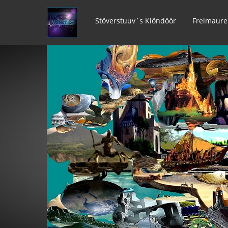
Stöverstuuv´s Klöndöör
Freimaure