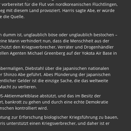
 vorbereitet für die Flut von nordkoreanischen Flüchtlingen,
ieg mit diesem Land provoziert. Harris sagte Abe, er würde
e die Quelle.
ch dumm ist, unglaublich böse oder unglaublich bestochen –
r eine Mann verhindert nun, dass die Menschheit aus der
schützt den Kriegsverbrecher, Verräter und Drogenhändler
ellen Agenten Michael Greenberg auf der Yokota Air Base in
abermaligen, Diebstahl über die japanischen nationalen
r Shinzo Abe geführt. Abes Plünderung der japanischen
tlicher Gelder ist die einzige Sache, die das weltweite
Macht zu verlieren.
US-Aktienmarktblase abstützt, und das im Besitz der
, bankrott zu gehen und durch eine echte Demokratie
schen kontrolliert wird.
chtung zur Erforschung biologischer Kriegsführung zu bauen,
rris unterstützt einen Kriegsverbrecher, und daher ist er