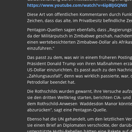
https://www.youtube.com/watch?v=6ipBlJGQN0I
Diese Art von öffentlichen Kommentaren durch Funktio
Zeichen, dass das alte, im Privatbesitz befindliche Ze
Pentagon-Quellen sagen ebenfalls, dass „Regierungsw
da der Militärputsch in Zimbabwe geschah, nachdem
einen wertebesichterten Zimbabwe-Dollar als Afrik
einzuführen.“
Das passt zu dem, was wir in einem früheren Posting
Präsident Donald Trump von ihren Maßnahmen erzäh
US-Dollar einzurichten. Es passt auch zu den Nachr
„Zahlungsausfall“, denn was wirklich passierte, war
Petrodollar beendet hat.
Die Rothschilds wurden gewarnt, ihre Versuche auf
sie den dritten Weltkrieg starten, berichten CIA- u
dem Rothschild-Anwesen Waddesdon Manor könnte e
abzurücken“, sagt eine Pentagon-Quelle.
Ebenso hat die UN gehandelt, um den letztlichen Ve
sie einen Brief an Diplomaten verschickte, der darüb
unterstützte Huthi-Rebellen hätten eine Rakete auf d