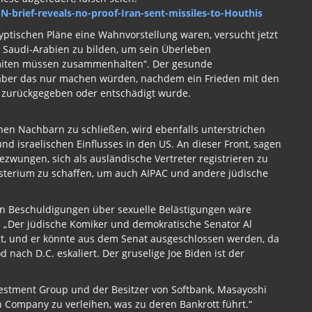
N-brief-reveals-no-proof-Iran-sent-missiles-to-Houthis
lyptischen Pläne eine Wahnvorstellung waren, versucht jetzt
ie Saudi-Arabien zu bilden, um sein Überleben
 Semiten müssen zusammenhalten“. Der gesunde
aber das nur machen würden, nachdem ein Frieden mit den
d zurückgegeben oder entschädigt wurde.
einen Nachbarn zu schließen, wird ebenfalls unterstrichen
 israelischen Einflusses in den US. An dieser Front, sagen
ezwungen, sich als ausländische Vertreter registrieren zu
nisterium zu schaffen, um auch AIPAC und andere jüdische
on Beschuldigungen über sexuelle Belästigungen wäre
. „Der jüdische Komiker und demokratische Senator Al
gt, und er könnte aus dem Senat ausgeschlossen werden, da
nach D.C. eskaliert. Der gruselige Joe Biden ist der
vestment Group und der Besitzer von Softbank, Masayoshi
Company zu verleihen, was zu deren Bankrott führt.“