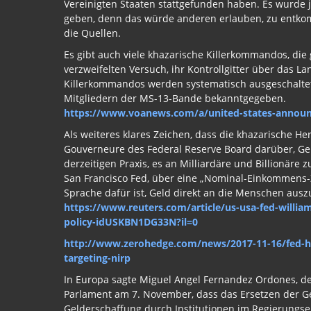
Vereinigten Staaten stattgefunden haben. Es wurde 
geben, denn das würde anderen erlauben, zu entkomm
die Quellen.
Es gibt auch viele khazarische Killerkommandos, die 
verzweifelten Versuch, ihr Kontrollgitter über das L
Killerkommandos werden systematisch ausgeschaltet.
Mitgliedern der MS-13-Bande bekanntgegeben.
https://www.voanews.com/a/united-states-annou
Als weiteres klares Zeichen, dass die khazarische He
Gouverneure des Federal Reserve Board darüber, Gel
derzeitigen Praxis, es an Milliardäre und Billionäre 
San Francisco Fed, über eine „Nominal-Einkommens-Z
Sprache dafür ist, Geld direkt an die Menschen aus
https://www.reuters.com/article/us-usa-fed-william
policy-idUSKBN1DG33N?il=0
http://www.zerohedge.com/news/2017-11-16/fed-hint
targeting-nirp
In Europa sagte Miguel Angel Fernandez Ordones, d
Parlament am 7. November, dass das Ersetzen der G
Gelderschaffung durch Institutionen im Regierungs