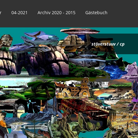
r
04-2021
Archiv 2020 - 2015
Gästebuch
stöverstuuv / cp