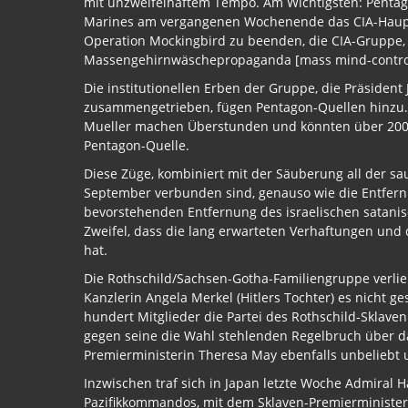
mit unzweifelhaftem Tempo. Am Wichtigsten: Pentag
Marines am vergangenen Wochenende das CIA-Hauptqu
Operation Mockingbird zu beenden, die CIA-Gruppe,
Massengehirnwäschepropaganda [mass mind-control
Die institutionellen Erben der Gruppe, die Präsiden
zusammengetrieben, fügen Pentagon-Quellen hinzu. 
Mueller machen Überstunden und könnten über 2000
Pentagon-Quelle.
Diese Züge, kombiniert mit der Säuberung all der sa
September verbunden sind, genauso wie die Entfer
bevorstehenden Entfernung des israelischen satani
Zweifel, dass die lang erwarteten Verhaftungen un
hat.
Die Rothschild/Sachsen-Gotha-Familiengruppe verlier
Kanzlerin Angela Merkel (Hitlers Tochter) es nicht g
hundert Mitglieder die Partei des Rothschild-Sklav
gegen seine die Wahl stehlenden Regelbruch über da
Premierministerin Theresa May ebenfalls unbeliebt 
Inzwischen traf sich in Japan letzte Woche Admiral
Pazifikkommandos, mit dem Sklaven-Premierminister S