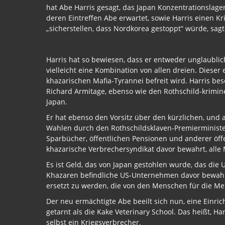
hat Abe Harris gesagt, das Japan Konzentrationslager
deren Eintreffen Abe erwartet, sowie Harris einen Kr
„sicherstellen, dass Nordkorea gestoppt“ würde, sagt
Harris hat so bewiesen, dass er entweder unglaubli
vielleicht eine Kombination von allen dreien. Diese
khazarischen Mafia-Tyrannei befreit wird. Harris be
Richard Armitage, ebenso wie den Rothschild-krimin
Japan.
Er hat ebenso den Vorsitz über den kürzlichen, und 
Wahlen durch den Rothschildsklaven-Premierministe
Sparbücher, öffentlichen Pensionen und anderer öffen
khazarische Verbrechersyndikat davor bewahrt, alle 
Es ist Geld, das von Japan gestohlen wurde, das die 
Khazaren befindliche US-Unternehmen davor bewahrt
ersetzt zu werden, die von den Menschen für die Men
Der neu ermächtigte Abe beeilt sich nun, eine Einri
getarnt als die Kake Veterinary School. Das heißt, Ha
selbst ein Kriegsverbrecher.