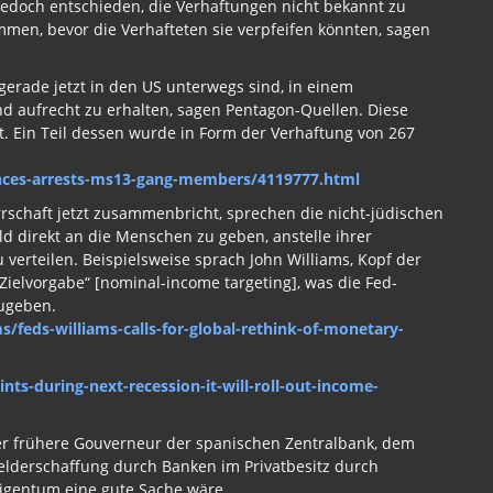
jedoch entschieden, die Verhaftungen nicht bekannt zu
en, bevor die Verhafteten sie verpfeifen könnten, sagen
gerade jetzt in den US unterwegs sind, in einem
and aufrecht zu erhalten, sagen Pentagon-Quellen. Diese
 Ein Teil dessen wurde in Form der Verhaftung von 267
nces-arrests-ms13-gang-members/4119777.html
rrschaft jetzt zusammenbricht, sprechen die nicht-jüdischen
d direkt an die Menschen zu geben, anstelle ihrer
zu verteilen. Beispielsweise sprach John Williams, Kopf der
ielvorgabe“ [nominal-income targeting], was die Fed-
zugeben.
s/feds-williams-calls-for-global-rethink-of-monetary-
s-during-next-recession-it-will-roll-out-income-
er frühere Gouverneur der spanischen Zentralbank, dem
elderschaffung durch Banken im Privatbesitz durch
eigentum eine gute Sache wäre.