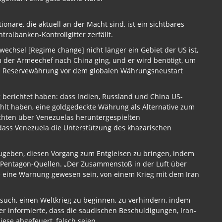
näre, die aktuell an der Macht sind, ist ein sichtbares
ntralbanken-Kontrollgitter zerfällt.
echsel [Regime change] nicht länger ein Gebiet der US ist,
 der Armeechef nach China ging, und er wird benötigt, um
as Reservewährung vor dem globalen Währungsneustart
 berichtet haben: dass Indien, Russland und China US-
lt haben, eine goldgedeckte Währung als Alternative zum
ichten über Venezuelas heruntergespielten
, dass Venezuela die Unterstützung des khazarischen
zugeben, diesen Vorgang zum Entgleisen zu bringen, indem
nd Pentagon-Quellen. „Der Zusammenstoß in der Luft über
ine Warnung gewesen sein, von einem Krieg mit dem Iran
rsuch, einen Weltkrieg zu beginnen, zu verhindern, indem
er informierte, dass die saudischen Beschuldigungen, Iran-
iese abgefeuert, falsch seien.