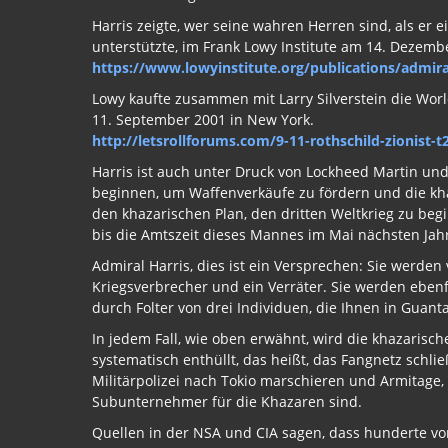
Harris zeigte, wer seine wahren Herren sind, als er ei
unterstützte, im Frank Lowy Institute am 14. Dezemb
https://www.lowyinstitute.org/publications/admiral
Lowy kaufte zusammen mit Larry Silverstein die Wor
11. September 2001 in New York.
http://letsrollforums.com/9-11-rothschild-zionis
Harris ist auch unter Druck von Lockheed Martin und
beginnen, um Waffenverkäufe zu fördern und die kha
den khazarischen Plan, den dritten Weltkrieg zu b
bis die Amtszeit dieses Mannes im Mai nächsten Jahre
Admiral Harris, dies ist ein Versprechen: Sie werden v
Kriegsverbrecher und ein Verräter. Sie werden eben
durch Folter von drei Individuen, die Ihnen in Gua
In jedem Fall, wie oben erwähnt, wird die khazarisch
systematisch enthüllt, das heißt, das Fangnetz schli
Militärpolizei nach Tokio marschieren und Armitage,
Subunternehmer für die Khazaren sind.
Quellen in der NSA und CIA sagen, dass hunderte vo