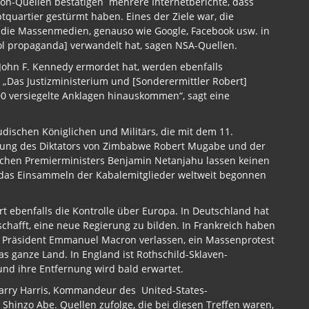
on-Quellen bestätigen mehrere Internetberichte, dass
artier gestürmt haben. Eines der Ziele war, die
 die Massenmedien, genauso wie Google, Facebook usw. in
 propaganda] verwandelt hat, sagen NSA-Quellen.
t John F. Kennedy ermordet hat, werden ebenfalls
„Das Justizministerium und [Sonderermittler Robert]
 versiegelte Anklagen hinauskommen“, sagt eine
udischen Königlichen und Militärs, die mit dem 11.
nung des Diktators von Zimbabwe Robert Mugabe und der
schen Premierministers Benjamin Netanjahu lassen keinen
d das Einsammeln der Kabalemitglieder weltweit begonnen
t ebenfalls die Kontrolle über Europa. In Deutschland hat
eschafft, eine neue Regierung zu bilden. In Frankreich haben
en Präsident Emmanuel Macron verlassen, ein Massenprotest
s ganze Land. In England ist Rothschild-Sklaven-
und ihre Entfernung wird bald erwartet.
 Harry Harris, Kommandeur des United-States-
hinzo Abe. Quellen zufolge, die bei diesen Treffen waren,