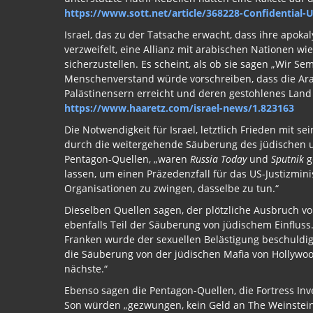
https://www.sott.net/article/368228-Confidential-U
Israel, das zu der Tatsache erwacht, dass ihre apoka
verzweifelt, eine Allianz mit arabischen Nationen w
sicherzustellen. Es scheint, als ob sie sagen „Wir
Menschenverstand würde vorschreiben, dass die Ar
Palästinensern erreicht und deren gestohlenes Lan
https://www.haaretz.com/israel-news/1.823163
Die Notwendigkeit für Israel, letztlich Frieden mit s
durch die weitergehende Säuberung des jüdischen und
Pentagon-Quellen, „waren
Russia Today
und
Sputnik
g
lassen, um einen Präzedenzfall für das US-Justizmi
Organisationen zu zwingen, dasselbe zu tun.“
Dieselben Quellen sagen, der plötzliche Ausbruch v
ebenfalls Teil der Säuberung von jüdischem Einfluss
Franken wurde der sexuellen Belästigung beschuldi
die Säuberung von der jüdischen Mafia von Hollywood 
nächste.“
Ebenso sagen die Pentagon-Quellen, die Fortress In
Son würden „gezwungen, kein Geld an The Weinstein 