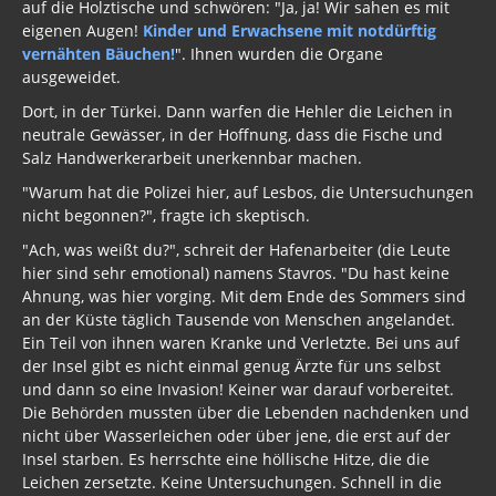
auf die Holztische und schwören: "Ja, ja! Wir sahen es mit
Ur-Logen
eigenen Augen!
Kinder und Erwachsene mit notdürftig
vernähten Bäuchen!
". Ihnen wurden die Organe
Artikel Ur-Logen
ausgeweidet.
04-2021
Dort, in der Türkei. Dann warfen die Hehler die Leichen in
neutrale Gewässer, in der Hoffnung, dass die Fische und
Archiv 2020 - 2015
Salz Handwerkerarbeit unerkennbar machen.
Gästebuch
"Warum hat die Polizei hier, auf Lesbos, die Untersuchungen
nicht begonnen?", fragte ich skeptisch.
"Ach, was weißt du?", schreit der Hafenarbeiter (die Leute
hier sind sehr emotional) namens Stavros. "Du hast keine
Ahnung, was hier vorging. Mit dem Ende des Sommers sind
an der Küste täglich Tausende von Menschen angelandet.
Ein Teil von ihnen waren Kranke und Verletzte. Bei uns auf
der Insel gibt es nicht einmal genug Ärzte für uns selbst
und dann so eine Invasion! Keiner war darauf vorbereitet.
Die Behörden mussten über die Lebenden nachdenken und
nicht über Wasserleichen oder über jene, die erst auf der
Insel starben. Es herrschte eine höllische Hitze, die die
Leichen zersetzte. Keine Untersuchungen. Schnell in die