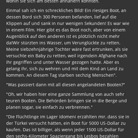
wohin sie sich am besten annähern könnten.
Einmal sah ich ein schreckliches Bild! Ein riesiges Boot, an
dessen Bord sich 300 Personen befanden, lief auf die
Klippen auf und sank in nur wenigen Sekunden! Es war wie
in einem Film. Hier gibt es das Boot noch, aber von einem
Augenblick auf den anderen ist es plötzlich nicht mehr
da!Wir stürzten ins Wasser, um Verunglückte zu retten.
Meine siebzehnjährige Tochter wäre fast ertrunken, als sie
versuchte ein Baby zu retten, weil irgendein Afghane nach
ihr gegriffen und unter Wasser gezogen hatte. Aber es
gelang ihr, sich zu wehren und mit dem Kind an Land zu
kommen. An diesem Tag starben sechzig Menschen".
"Was passiert dann mit all diesen angelandeten Booten?"
"Oh, wir haben hier eine ganze Sammlung von auch sehr
teuren Booten. Die Behörden bringen sie in die Berge und
planen sogar, sie einfach zu verbrennen."
"Die Flüchtlinge im Lager Idomeni
erzählten mir, dass sie in
der Türkei versucht hätten, ein Boot für 5000 US-Dollar zu
kaufen. Das ist billiger, als wenn jeder 1500 US-Dollar für
den sechs-Kilometer Spaziergang bis Lesbos bezahlen