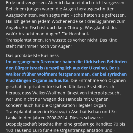
Erde und vergessen. Aber ich kann einfach nicht vergessen.
Bei einem Jungen waren die Augen herausgeschnitten.
Ausgeschnitten. Man sagte mir: Fische hätten sie gefressen.
Ha! Ich gehe an jedem Wochenende seit dreißig Jahren zum
Angeln. Ein Fisch ist doch kein Chirurg. Was glaubst du,
wofür braucht man Augen? Für Hornhaut-
Transplantationen. Ich wusste es vorher nicht. Das Kind
steht mir immer noch vor Augen".
Das profitabelste Business
Im vergangenen Dezember haben die türkischen Behörden
den Bürger Israels (ursprünglich aus der Ukraine), Boris
Walker (früher Wolfman) festgenommen, der bei syrischen
Flüchtlingen Organe aufkaufte
. Die Entnahme von Organen
geschah in privaten türkischen Kliniken. Es stellte sich
heraus, dass Walker/Wolfman längst von Interpol gesucht
war und nicht nur wegen des Handels mit Organen,
sondern auch für die Organisation illegaler Organ-
Transplantationen im Kosovo, in Aserbaidschan und Sri
Lanka in den Jahren 2008-2014. Dieses schwarze
Doppelgeschäft brachte ihm eine großartige Rendite: 70 bis
100 Tausend Euro für eine Organtransplantation und -