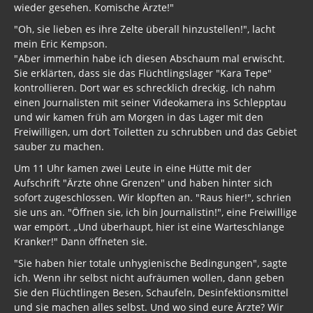
wieder gesehen. Komische Ärzte!"
"Oh, sie lieben es ihre Zelte überall hinzustellen!", lacht
mein Eric Kempson.
"Aber immerhin habe ich diesen Abschaum mal erwischt.
Sie erklärten, dass sie das Flüchtlingslager "Kara Tepe"
kontrollieren. Dort war es schrecklich dreckig. Ich nahm
einen Journalisten mit seiner Videokamera ins Schlepptau
und wir kamen früh am Morgen in das Lager mit den
Freiwilligen, um dort Toiletten zu schrubben und das Gebiet
sauber zu machen.
Um 11 Uhr kamen zwei Leute in eine Hütte mit der
Aufschrift "Ärzte ohne Grenzen" und haben hinter sich
sofort zugeschlossen. Wir klopften an. "Raus hier!", schrien
sie uns an. "Öffnen sie, ich bin Journalistin!", eine Freiwillige
war empört. „Und überhaupt, hier ist eine Warteschlange
Kranker!" Dann öffneten sie.
"Sie haben hier totale unhygienische Bedingungen", sagte
ich. Wenn ihr selbst nicht aufräumen wollen, dann geben
Sie den Flüchtlingen Besen, Schaufeln, Desinfektionsmittel
und sie machen alles selbst. Und wo sind eure Ärzte? Wir