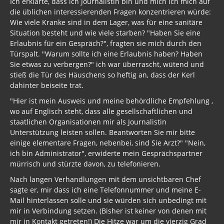
Ich erklärte, dass ich Journalistin bin und mich ich mich auf
die üblichen interessierenden Fragen konzentrieren würde:
Wie viele Kranke sind in dem Lager, was für eine sanitäre
Situation besteht und wie viele starben? "Haben Sie eine
Erlaubnis für ein Gespräch?", fragten sie mich durch den
Türspalt. "Warum sollte ich eine Erlaubnis haben? Haben
Sie etwas zu verbergen?" ich war überrascht, wütend und
stieß die Tür des Häuschens so heftig an, dass der Kerl
dahinter beiseite trat.
"Hier ist mein Ausweis und meine behördliche Empfehlung ,
wo auf Englisch steht, dass alle gesellschaftlichen und
staatlichen Organisationen mir als Journalistin
Unterstützung leisten sollen. Beantworten Sie mir bitte
einige elementare Fragen, nebenbei, sind Sie Arzt?" "Nein,
ich bin Administrator", erwiderte mein Gesprächspartner
mürrisch und stürzte davon, zu telefonieren.
Nach langen Verhandlungen mit dem unsichtbaren Chef
sagte er, mir dass ich eine Telefonnummer und meine E-
Mail hinterlassen solle und sie würden sich unbedingt mit
mir in Verbindung setzen. (Bisher ist keiner von denen mit
mir in Kontakt getreten!) Die Hitze war um die vierzig Grad