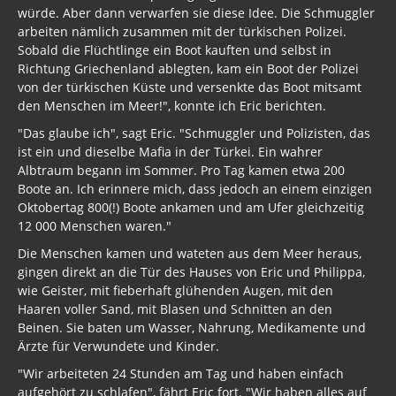
würde. Aber dann verwarfen sie diese Idee. Die Schmuggler
arbeiten nämlich zusammen mit der türkischen Polizei.
Sobald die Flüchtlinge ein Boot kauften und selbst in
Richtung Griechenland ablegten, kam ein Boot der Polizei
von der türkischen Küste und versenkte das Boot mitsamt
den Menschen im Meer!", konnte ich Eric berichten.
"Das glaube ich", sagt Eric. "Schmuggler und Polizisten, das
ist ein und dieselbe Mafia in der Türkei. Ein wahrer
Albtraum begann im Sommer. Pro Tag kamen etwa 200
Boote an. Ich erinnere mich, dass jedoch an einem einzigen
Oktobertag 800(!) Boote ankamen und am Ufer gleichzeitig
12 000 Menschen waren."
Die Menschen kamen und wateten aus dem Meer heraus,
gingen direkt an die Tür des Hauses von Eric und Philippa,
wie Geister, mit fieberhaft glühenden Augen, mit den
Haaren voller Sand, mit Blasen und Schnitten an den
Beinen. Sie baten um Wasser, Nahrung, Medikamente und
Ärzte für Verwundete und Kinder.
"Wir arbeiteten 24 Stunden am Tag und haben einfach
aufgehört zu schlafen", fährt Eric fort. "Wir haben alles auf