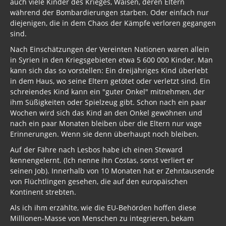
auch viele Kinder des Krieges, Waisen, deren Eltern
während der Bombardierungen starben. Oder einfach nur
diejenigen, die in dem Chaos der Kämpfe verloren gegangen
sind.
Nach Einschätzungen der Vereinten Nationen waren allein
in Syrien in den Kriegsgebieten etwa 5 600 000 Kinder. Man
kann sich das so vorstellen: Ein dreijähriges Kind überlebt
in dem Haus, wo seine Eltern getötet oder verletzt sind. Ein
schreiendes Kind kann ein "guter Onkel" mitnehmen, der
ihm Süßigkeiten oder Spielzeug gibt. Schon nach ein paar
Wochen wird sich das Kind an den Onkel gewöhnen und
nach ein paar Monaten bleiben über die Eltern nur vage
Erinnerungen. Wenn sie denn überhaupt noch bleiben.
Auf der Fähre nach Lesbos habe ich einen Steward
kennengelernt. (Ich nenne ihn Costas, sonst verliert er
seinen Job). Innerhalb von 10 Monaten hat er Zehntausende
von Flüchtlingen gesehen, die auf den europäischen
Kontinent strebten.
Als ich ihm erzählte, wie die EU-Behörden hoffen diese
Millionen-Masse von Menschen zu integrieren, bekam