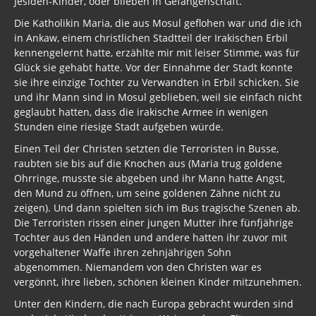
Jesiden-Kinder, oder blieben in Gefangenschaft.
Die Katholikin Maria, die aus Mosul geflohen war und die ich
in Ankaw, einem christlichen Stadtteil der Irakischen Erbil
kennengelernt hatte, erzählte mir mit leiser Stimme, was für
Glück sie gehabt hatte. Vor der Einnahme der Stadt konnte
sie ihre einzige Tochter zu Verwandten in Erbil schicken. Sie
und ihr Mann sind in Mosul geblieben, weil sie einfach nicht
geglaubt hatten, dass die irakische Armee in wenigen
Stunden eine riesige Stadt aufgeben würde.
Einen Teil der Christen setzten die Terroristen in Busse,
raubten sie bis auf die Knochen aus (Maria trug goldene
Ohrringe, musste sie abgeben und ihr Mann hatte Angst,
den Mund zu öffnen, um seine goldenen Zähne nicht zu
zeigen). Und dann spielten sich im Bus tragische Szenen ab.
Die Terroristen rissen einer jungen Mutter ihre fünfjährige
Tochter aus den Händen und andere hatten ihr zuvor mit
vorgehaltener Waffe ihren zehnjährigen Sohn
abgenommen. Niemandem von den Christen war es
vergönnt, ihre lieben, schönen kleinen Kinder mitzunehmen.
Unter den Kindern, die nach Europa gebracht wurden sind