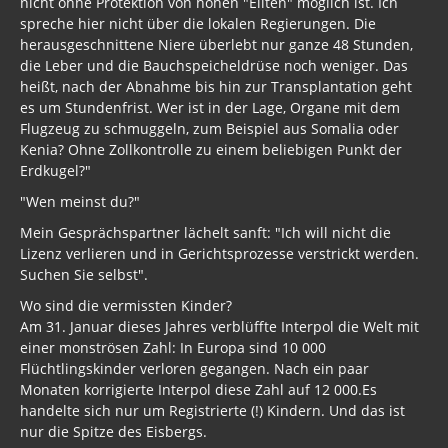
nicht ohne Protektion von hohen "Eliten" möglich ist. Ich
spreche hier nicht über die lokalen Regierungen. Die
herausgeschnittene Niere überlebt nur ganze 48 Stunden,
die Leber und die Bauchspeicheldrüse noch weniger. Das
heißt, nach der Abnahme bis hin zur Transplantation geht
es um Stundenfrist. Wer ist in der Lage, Organe mit dem
Flugzeug zu schmuggeln, zum Beispiel aus Somalia oder
Kenia? Ohne Zollkontrolle zu einem beliebigen Punkt der
Erdkugel?"
"Wen meinst du?"
Mein Gesprächspartner lächelt sanft: "Ich will nicht die
Lizenz verlieren und in Gerichtsprozesse verstrickt werden.
Suchen Sie selbst".
Wo sind die vermissten Kinder?
Am 31. Januar dieses Jahres verblüffte Interpol die Welt mit
einer monströsen Zahl: In Europa sind 10 000
Flüchtlingskinder verloren gegangen. Nach ein paar
Monaten korrigierte Interpol diese Zahl auf 12 000.Es
handelte sich nur um Registrierte (!) Kindern. Und das ist
nur die Spitze des Eisbergs.