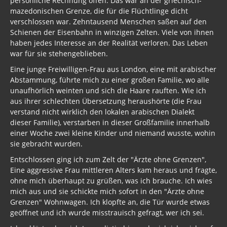
persönliche Rechnung offen. Das war an der griechisch-
mazedonischen Grenze, die für die Flüchtlinge dicht
verschlossen war. Zehntausend Menschen saßen auf den
Schienen der Eisenbahn in winzigen Zelten. Viele von ihnen
haben jedes Interesse an der Realität verloren. Das Leben
war für sie stehengeblieben.
Eine junge Freiwilligen-Frau aus London, eine mit arabischer
Abstammung, führte mich zu einer großen Familie, wo alle
unaufhörlich weinten und sich die Haare rauften. Wie ich
aus ihrer schlechten Übersetzung heraushörte (die Frau
verstand nicht wirklich den lokalen arabischen Dialekt
dieser Familie), verstarben in dieser Großfamilie innerhalb
einer Woche zwei kleine Kinder und niemand wusste, wohin
sie gebracht wurden.
Entschlossen ging ich zum Zelt der "Ärzte ohne Grenzen",
Eine aggressive Frau mittleren Alters kam heraus und fragte,
ohne mich überhaupt zu grüßen, was ich brauche. Ich wies
mich aus und sie schickte mich sofort in den "Ärzte ohne
Grenzen" Wohnwagen. Ich klopfte an, die Tür wurde etwas
geöffnet und ich wurde misstrauisch gefragt, wer ich sei.