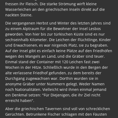
fressen ihr Fleisch. Die starke Strömung wirft kleine
Babyhandel
Wasserleichen an den griechischen Inseln direkt auf die
nackten Steine.
Geopolitik und Pädokriminalität
Die vergangenen Herbst und Winter des letzten Jahres sind
Spirit Cooking
zu einem Alptraum für die Bewohner der Insel Lesbos
geworden. Von hier bis zur türkischen Küste sind es nur
Adrenochrome
sechseinhalb Kilometer. Die Leichen der Flüchtlinge, Kinder
und Erwachsenen, es war nirgends Platz, sie zu begraben.
NWO / Großkonzerne
Auf der Insel gibt es einfach keine Plätze auf den Friedhöfen
wegen des Mangels an Land, und die Gräber sind teuer.
Ur-Logen Lesung Band 1
Einmal stand der Container mit 120 Leichen fast zwei
Wochen in der Hitze. Schließlich wurde in den Bergen der
Ur-Logen Lesung Band 2
alte verlassene Friedhof gefunden, zu dem bereits der
Durchgang zugewachsen war. Dorthin wurden sie in
Ur-Logen Lesung Band 3
anonyme Gräber unter Nummern gelegt. Weder Namen
noch Nationalitäten. Vielleicht wird ihnen einmal jemand
Ur-Logen Lesung Band 4
ein Denkmal setzen: "Für Diejenigen, die ihr Ziel nicht
Ur-Logen Lesung Band 5
erreicht haben".
Aber die griechischen Tavernen sind voll von schrecklichen
Ur-Logen Lesung Band 6
Gerüchten. Betrunkene Fischer schlagen mit den Fäusten