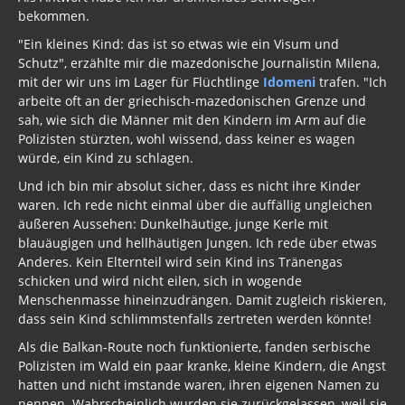
bekommen.
"Ein kleines Kind: das ist so etwas wie ein Visum und
Schutz", erzählte mir die mazedonische Journalistin Milena,
mit der wir uns im Lager für Flüchtlinge
Idomeni
trafen. "Ich
arbeite oft an der griechisch-mazedonischen Grenze und
sah, wie sich die Männer mit den Kindern im Arm auf die
Polizisten stürzten, wohl wissend, dass keiner es wagen
würde, ein Kind zu schlagen.
Und ich bin mir absolut sicher, dass es nicht ihre Kinder
waren. Ich rede nicht einmal über die auffällig ungleichen
äußeren Aussehen: Dunkelhäutige, junge Kerle mit
blauäugigen und hellhäutigen Jungen. Ich rede über etwas
Anderes. Kein Elternteil wird sein Kind ins Tränengas
schicken und wird nicht eilen, sich in wogende
Menschenmasse hineinzudrängen. Damit zugleich riskieren,
dass sein Kind schlimmstenfalls zertreten werden könnte!
Als die Balkan-Route noch funktionierte, fanden serbische
Polizisten im Wald ein paar kranke, kleine Kindern, die Angst
hatten und nicht imstande waren, ihren eigenen Namen zu
nennen. Wahrscheinlich wurden sie zurückgelassen, weil sie