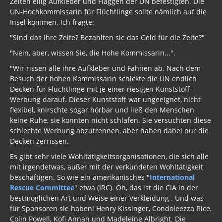
Zelten eilig Aufkleber und Flaggen der UN befestigten. Die
UN-Hochkommissarin für Flüchtlinge sollte nämlich auf die
Insel kommen. Ich fragte:
"Sind das ihre Zelte? Bezahlten sie das Geld für die Zelte?"
"Nein, aber, wissen Sie, die Hohe Kommissarin...".
"Wir rissen alle ihre Aufkleber und Fahnen ab. Nach dem
Besuch der hohen Kommissarin schickte die UN endlich
Decken für Flüchtlinge mit je einer riesigen Kunststoff-
Werbung darauf. Dieser Kunststoff war ungeeignet, nicht
flexibel, knirschte sogar hörbar und ließ den Menschen
keine Ruhe, sie konnten nicht schlafen. Sie versuchten diese
schlechte Werbung abzutrennen, aber haben dabei nur die
Decken zerrissen.
Es gibt sehr viele Wohltätigkeitsorganisationen, die sich alle
mit irgendetwas, außer mit der verkündeten Wohltätigkeit
beschäftigen. So wie ein amerikanisches "
International
Rescue Committee
" etwa (IRC). Oh, das ist die CIA in der
bestmöglichen Art und Weise einer Verkleidung . Und was
für Sponsoren sie haben! Henry Kissinger, Condoleezza Rice,
Colin Powell, Kofi Annan und Madeleine Albright. Die