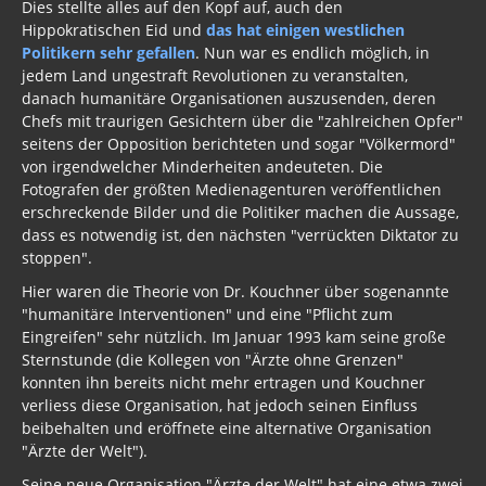
Dies stellte alles auf den Kopf auf, auch den
Hippokratischen Eid und
das hat einigen westlichen
Politikern sehr gefallen
. Nun war es endlich möglich, in
jedem Land ungestraft Revolutionen zu veranstalten,
danach humanitäre Organisationen auszusenden, deren
Chefs mit traurigen Gesichtern über die "zahlreichen Opfer"
seitens der Opposition berichteten und sogar "Völkermord"
von irgendwelcher Minderheiten andeuteten. Die
Fotografen der größten Medienagenturen veröffentlichen
erschreckende Bilder und die Politiker machen die Aussage,
dass es notwendig ist, den nächsten "verrückten Diktator zu
stoppen".
Hier waren die Theorie von Dr. Kouchner über sogenannte
"humanitäre Interventionen" und eine "Pflicht zum
Eingreifen" sehr nützlich. Im Januar 1993 kam seine große
Sternstunde (die Kollegen von "Ärzte ohne Grenzen"
konnten ihn bereits nicht mehr ertragen und Kouchner
verliess diese Organisation, hat jedoch seinen Einfluss
beibehalten und eröffnete eine alternative Organisation
"Ärzte der Welt").
Seine neue Organisation "Ärzte der Welt" hat eine etwa zwei