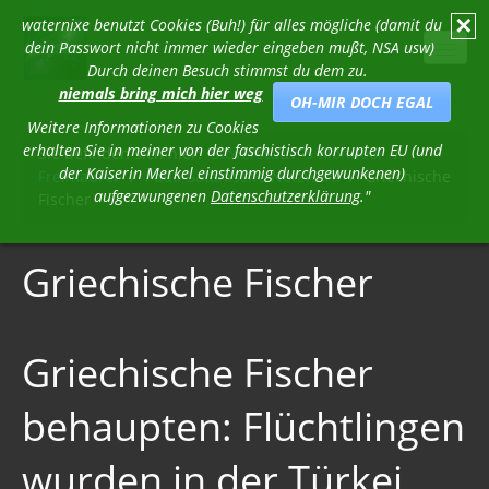
✕
waternixe benutzt Cookies (Buh!) für alles mögliche (damit du
dein Passwort nicht immer wieder eingeben mußt, NSA usw)
Durch deinen Besuch stimmst du dem zu.
niemals bring mich hier weg
OH-MIR DOCH EGAL
Weitere Informationen zu Cookies
erhalten Sie in meiner von der faschistisch korrupten EU (und
Sie befinden sich hier:
Stöverstuuv´s Klöndöör
/
der Kaiserin Merkel einstimmig durchgewunkenen)
Freimaurer
/
Pädo-Satanische Netzwerk
/
Griechische
Stöverstuuv´s Klöndöör
aufgezwungenen
Datenschutzerklärung
."
Fischer
Freimaurer
Geheimgesellschaften
Griechische Fischer
Spider Skulpturen
Familien
Griechische Fischer
Kabale
behaupten: Flüchtlingen
Blutlinien - Die Geschichte des Deep State
wurden in der Türkei
Bohemian Grove