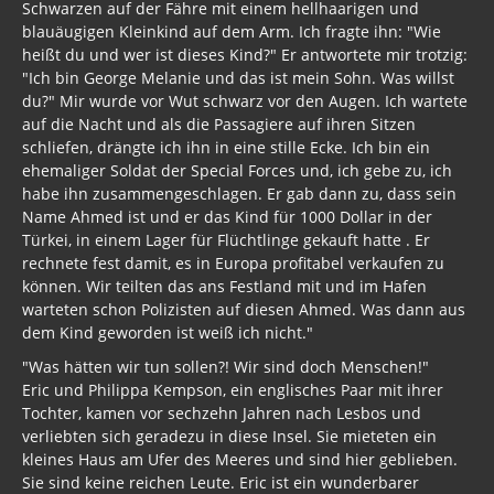
Schwarzen auf der Fähre mit einem hellhaarigen und
blauäugigen Kleinkind auf dem Arm. Ich fragte ihn: "Wie
heißt du und wer ist dieses Kind?" Er antwortete mir trotzig:
"Ich bin George Melanie und das ist mein Sohn. Was willst
du?" Mir wurde vor Wut schwarz vor den Augen. Ich wartete
auf die Nacht und als die Passagiere auf ihren Sitzen
schliefen, drängte ich ihn in eine stille Ecke. Ich bin ein
ehemaliger Soldat der Special Forces und, ich gebe zu, ich
habe ihn zusammengeschlagen. Er gab dann zu, dass sein
Name Ahmed ist und er das Kind für 1000 Dollar in der
Türkei, in einem Lager für Flüchtlinge gekauft hatte . Er
rechnete fest damit, es in Europa profitabel verkaufen zu
können. Wir teilten das ans Festland mit und im Hafen
warteten schon Polizisten auf diesen Ahmed. Was dann aus
dem Kind geworden ist weiß ich nicht."
"Was hätten wir tun sollen?! Wir sind doch Menschen!"
Eric und Philippa Kempson, ein englisches Paar mit ihrer
Tochter, kamen vor sechzehn Jahren nach Lesbos und
verliebten sich geradezu in diese Insel. Sie mieteten ein
kleines Haus am Ufer des Meeres und sind hier geblieben.
Sie sind keine reichen Leute. Eric ist ein wunderbarer