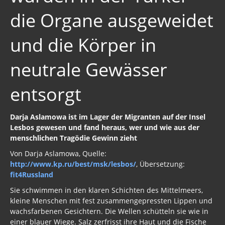
die Organe ausgeweidet
Pädo-Satanische Netzwerk
Pädogate 2Q21
und die Körper in
Pädogate 2019/2Q2Q
neutrale Gewässer
Kindesmißbrauch der satanischen Elite
entsorgt
Pädophilie in der BRD
Kindesmißbrauch 2017
Darja Aslamowa ist im Lager der Migranten auf der Insel
Lesbos gewesen und fand heraus, wer und wie aus der
PIZZAGATE
menschlichen Tragödie Gewinn zieht
Von Darja Aslamowa, Quelle:
Organraub
http://www.kp.ru/best/msk/lesbos/
, Übersetzung:
fit4Russland
Griechische Fischer
Sie schwimmen in den klaren Schichten des Mittelmeers,
Kinderleichen unter den Kirchen
kleine Menschen mit fest zusammengepressten Lippen und
wachsfarbenen Gesichtern. Die Wellen schütteln sie wie in
Promi Lüge Einleitung
einer blauer Wiege. Salz zerfrisst ihre Haut und die Fische