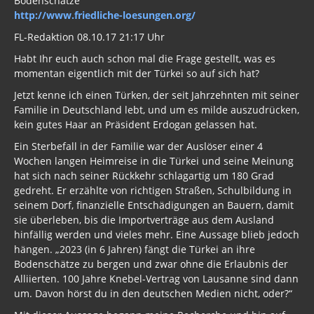
Bodenschätze
http://www.friedliche-loesungen.org/
Freimaurer Bücher
FL-Redaktion 08.10.17 21:17 Uhr
google
Habt Ihr euch auch schon mal die Frage gestellt, was es
momentan eigentlich mit der Türkei so auf sich hat?
Hörbücher
Jetzt kenne ich einen Türken, der seit Jahrzehnten mit seiner
Familie in Deutschland lebt, und um es milde auszudrücken,
Trump, Putin, Xi und die Fliehkräfte
kein gutes Haar an Präsident Erdogan gelassen hat.
Tod der Tartarie
Ein Sterbefall in der Familie war der Auslöser einer 4
Wochen langen Heimreise in die Türkei und seine Meinung
Wikileaks Daten
hat sich nach seiner Rückkehr schlagartig um 180 Grad
gedreht. Er erzählte von richtigen Straßen, Schulbildung in
Bücher pdf
seinem Dorf, finanzielle Entschädigungen an Bauern, damit
sie überleben, bis die Importverträge aus dem Ausland
BRD / Deutschland
hinfällig werden und vieles mehr. Eine Aussage blieb jedoch
hängen. „2023 (in 6 Jahren) fängt die Türkei an ihre
Stöverstuuv 2017, 2016. 2015
Bodenschätze zu bergen und zwar ohne die Erlaubnis der
Alliierten. 100 Jahre Knebel-Vertrag von Lausanne sind dann
Archiv Stöverstuuv 2017, 2016, 2015
um. Davon hörst du in den deutschen Medien nicht, oder?“
Archiv 2017