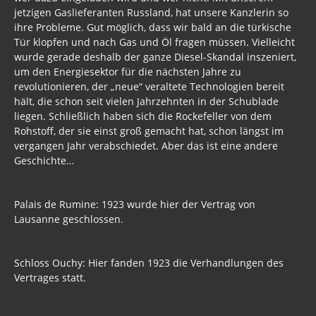
Russland
jetzigen Gaslieferanten Russland, hat unsere Kanzlerin so
ihre Probleme. Gut möglich, dass wir bald an die türkische
Politik
Tür klopfen und nach Gas und Öl fragen müssen. Vielleicht
wurde gerade deshalb der ganze Diesel-Skandal inszeniert,
Archiv Informationen 2017, 2016, 2015
um den Energiesektor für die nächsten Jahre zu
revolutionieren, der „neue“ veraltete Technologien bereit
Musik
hält, die schon seit vielen Jahrzehnten in der Schublade
Gästebuch
liegen. Schließlich haben sich die Rockefeller von dem
Rohstoff, der sie einst groß gemacht hat, schon längst im
vergangen Jahr verabschiedet. Aber das ist eine andere
Geschichte…
Palais de Rumine: 1923 wurde hier der Vertrag von
Lausanne geschlossen.
Schloss Ouchy: Hier fanden 1923 die Verhandlungen des
Vertrages statt.