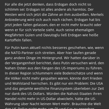
Für alle die jetzt denken, dass Erdogan doch nicht so
schlimm sei: Erdogan ist alles andere als harmlos. Der
Westen wird sich jetzt die Zähne an ihm ausbeißen. Merkels
Anbiederung wird sich auch noch rächen. Erdogan hat bis
jetzt jeden fallen gelassen, den er nicht mehr braucht oder
wenn er für sich Vorteile sieht. Auch seine ehemaligen
Wegfährten Gülen und Davutoglu ließ Erdogan wie heiße
Kartoffeln fallen.
Für Putin kann aktuell nichts besseres geschehen, wie, wenn
die NATO-Partner sich streiten. Aber hier laufen gerade
ganz andere Dinge im Hintergrund. Wir hatten darüber in
der Vergangenheit berichtet, dass Putin versuchen wird, den
Nahen Osten aus den Fängen des US-Imperiums zu führen.
In dieser Region schlummern viele Bodenschätze und wenn
die Völker nicht mehr gespalten wären, könnte dort Frieden
und Wohlstand herrschen. Es gibt nur ein Problem: Die USA
und das gesamte westliche Finanzsystem überleben zur Zeit
nur dank des US-Dollars. Würden die Nahost-Staaten ihren
Handel nicht mehr in US-Dollar abwickeln, hätte die US-
Währung über Nacht keinen Wert mehr. Bräuchte die Welt
den US-Dollar nicht mehr, um Öl und Gas zu erwerben,