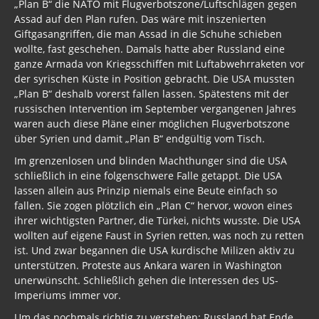
„Plan B“ die NATO mit Flugverbotszone/Luftschlägen gegen
Assad auf den Plan rufen. Das wäre mit inszenierten
Giftgasangriffen, die man Assad in die Schuhe schieben
wollte, fast geschehen. Damals hatte aber Russland eine
ganze Armada von Kriegsschiffen mit Luftabwehrraketen vor
der syrischen Küste in Position gebracht. Die USA mussten
„Plan B“ deshalb vorerst fallen lassen. Spätestens mit der
russischen Intervention im September vergangenen Jahres
waren auch diese Pläne einer möglichen Flugverbotszone
über Syrien und damit „Plan B“ endgültig vom Tisch.
Im grenzenlosen und blinden Machthunger sind die USA
schließlich in eine folgenschwere Falle getappt. Die USA
lassen allein aus Prinzip niemals eine Beute einfach so
fallen. Sie zogen plötzlich ein „Plan C“ hervor, wovon eines
ihrer wichtigsten Partner, die Türkei, nichts wusste. Die USA
wollten auf eigene Faust in Syrien retten, was noch zu retten
ist. Und zwar begannen die USA kurdische Milizen aktiv zu
unterstützen. Proteste aus Ankara waren in Washington
unerwünscht. Schließlich gehen die Interessen des US-
Imperiums immer vor.
Um das nochmals richtig zu verstehen: Russland hat Ende