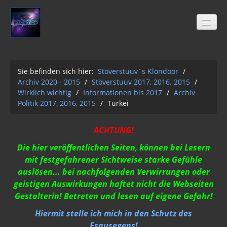
Sie befinden sich hier:
Stöverstuuv´s Klöndöör
/
Archiv 2020 - 2015
/
Stöverstuuv 2017, 2016. 2015
/
Stöverstuuv´s Klöndöör
Wirklich wichtig
/
Informationen bis 2017
/
Archiv
Freimaurer
Politik 2017, 2016, 2015
/
Türkei
04-2021
ACHTUNG!
Archiv 2020 - 2015
Die hier veröffentlichen Seiten, können bei Lesern
01-12-2Q2Q
mit festgefahrener Sichtweise starke Gefühle
auslösen... bei nachfolgenden Verwirrungen oder
AUFKLÄRUNG 2Q2Q
geistigen Auswirkungen haftet nicht die Webseiten
Wasser 2019
Gestalterin! Betreten und lesen auf eigene Gefahr!
Hiermit stelle ich mich in den Schutz des
Klimawandel der Kabale
Esausegens!