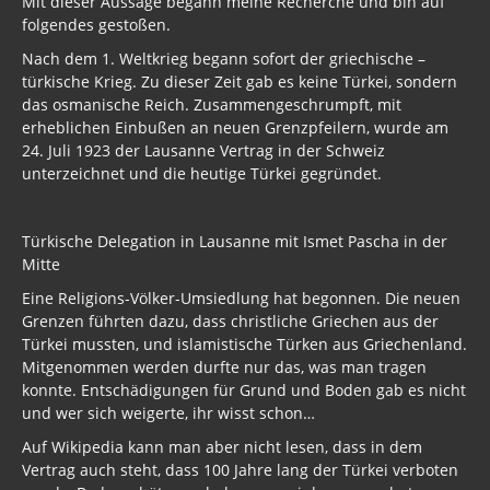
Mit dieser Aussage begann meine Recherche und bin auf
folgendes gestoßen.
Wirklich wichtig
Nach dem 1. Weltkrieg begann sofort der griechische –
Wichtige Vorträge
türkische Krieg. Zu dieser Zeit gab es keine Türkei, sondern
das osmanische Reich. Zusammengeschrumpft, mit
Dezember - Januar 2019
erheblichen Einbußen an neuen Grenzpfeilern, wurde am
24. Juli 1923 der Lausanne Vertrag in der Schweiz
Informationen bis 2017
unterzeichnet und die heutige Türkei gegründet.
Archiv Umwelt 2017
Türkische Delegation in Lausanne mit Ismet Pascha in der
Archiv Gesundheit 2017
Mitte
Archiv Politik 2017, 2016, 2015
Eine Religions-Völker-Umsiedlung hat begonnen. Die neuen
Grenzen führten dazu, dass christliche Griechen aus der
Menschenverachtende Firmen
Türkei mussten, und islamistische Türken aus Griechenland.
Mitgenommen werden durfte nur das, was man tragen
Prepper
konnte. Entschädigungen für Grund und Boden gab es nicht
und wer sich weigerte, ihr wisst schon…
Firmen
Auf Wikipedia kann man aber nicht lesen, dass in dem
Vertrag auch steht, dass 100 Jahre lang der Türkei verboten
Brd - Syrien