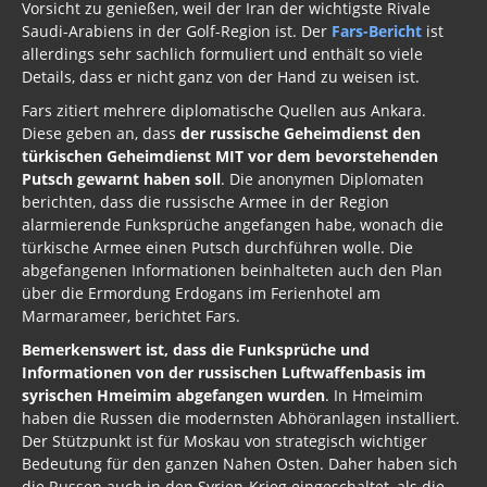
Vorsicht zu genießen, weil der Iran der wichtigste Rivale
Saudi-Arabiens in der Golf-Region ist. Der
Fars-Bericht
ist
allerdings sehr sachlich formuliert und enthält so viele
Details, dass er nicht ganz von der Hand zu weisen ist.
Fars zitiert mehrere diplomatische Quellen aus Ankara.
Diese geben an, dass
der russische Geheimdienst den
türkischen Geheimdienst MIT vor dem bevorstehenden
Putsch gewarnt haben soll
. Die anonymen Diplomaten
berichten, dass die russische Armee in der Region
alarmierende Funksprüche angefangen habe, wonach die
türkische Armee einen Putsch durchführen wolle. Die
abgefangenen Informationen beinhalteten auch den Plan
über die Ermordung Erdogans im Ferienhotel am
Marmarameer, berichtet Fars.
Bemerkenswert ist, dass die Funksprüche und
Informationen von der russischen Luftwaffenbasis im
syrischen Hmeimim abgefangen wurden
. In Hmeimim
haben die Russen die modernsten Abhöranlagen installiert.
Der Stützpunkt ist für Moskau von strategisch wichtiger
Bedeutung für den ganzen Nahen Osten. Daher haben sich
die Russen auch in den Syrien-Krieg eingeschaltet, als die