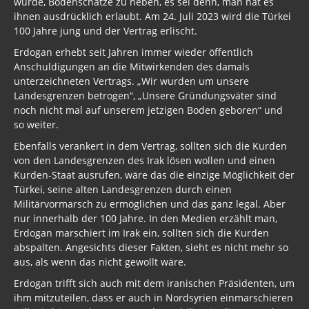
wurde, Bodenschätze zu heben, es sei denn, man hat es
ihnen ausdrücklich erlaubt. Am 24. Juli 2023 wird die Türkei
Brd - USA
100 Jahre jung und der Vertrag erlischt.
Schweden
Erdogan erhebt seit Jahren immer wieder öffentlich
Anschuldigungen an die Mitwirkenden des damals
Norwegen
unterzeichneten Vertrags. „Wir wurden um unsere
Landesgrenzen betrogen“, „Unsere Gründungsväter sind
England
noch nicht mal auf unserem jetzigen Boden geboren“ und
so weiter.
Österreich
Ebenfalls verankert in dem Vertrag, sollten sich die Kurden
Frankreich
von den Landesgrenzen des Irak lösen wollen und einen
Kurden-Staat ausrufen, wäre das die einzige Möglichkeit der
Polen
Türkei, seine alten Landesgrenzen durch einen
Militärvormarsch zu ermöglichen und das ganz legal. Aber
Schweiz
nur innerhalb der 100 Jahre. In den Medien erzählt man,
Erdogan marschiert im Irak ein, sollten sich die Kurden
Griechenland
abspalten. Angesichts dieser Fakten, sieht es nicht mehr so
aus, als wenn das nicht gewollt wäre.
Spanien
Erdogan trifft sich auch mit dem iranischen Präsidenten, um
Archiv Politik
ihm mitzuteilen, dass er auch in Nordsyrien einmarschieren