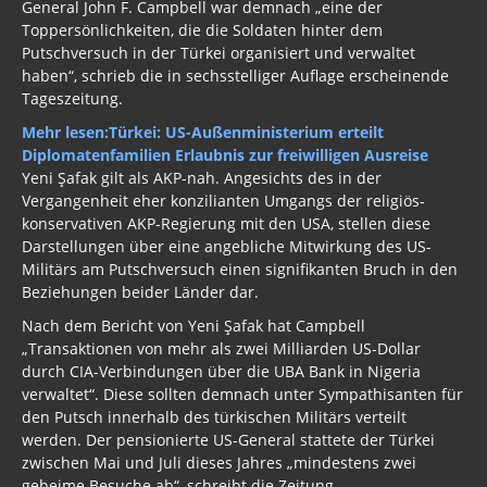
General John F. Campbell war demnach „eine der
Toppersönlichkeiten, die die Soldaten hinter dem
Putschversuch in der Türkei organisiert und verwaltet
haben“, schrieb die in sechsstelliger Auflage erscheinende
Tageszeitung.
Mehr lesen:
Türkei: US-Außenministerium erteilt
Diplomatenfamilien Erlaubnis zur freiwilligen Ausreise
Yeni Şafak gilt als AKP-nah. Angesichts des in der
Vergangenheit eher konzilianten Umgangs der religiös-
konservativen AKP-Regierung mit den USA, stellen diese
Darstellungen über eine angebliche Mitwirkung des US-
Militärs am Putschversuch einen signifikanten Bruch in den
Beziehungen beider Länder dar.
Nach dem Bericht von Yeni Şafak hat Campbell
„Transaktionen von mehr als zwei Milliarden US-Dollar
durch CIA-Verbindungen über die UBA Bank in Nigeria
verwaltet“. Diese sollten demnach unter Sympathisanten für
den Putsch innerhalb des türkischen Militärs verteilt
werden. Der pensionierte US-General stattete der Türkei
zwischen Mai und Juli dieses Jahres „mindestens zwei
geheime Besuche ab“, schreibt die Zeitung.