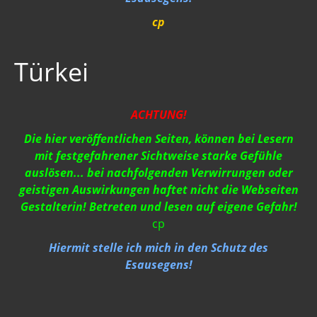
Strahlung / 5 G
cp
Gift zum Genozid
Türkei
Genderismus
Religion
ACHTUNG!
Vereinigte Staaten von Europa
Die hier veröffentlichen Seiten, können bei Lesern
USA 2019
mit festgefahrener Sichtweise starke Gefühle
auslösen... bei nachfolgenden Verwirrungen oder
Wahrheit gegen MSM
geistigen Auswirkungen haftet nicht die Webseiten
Gestalterin! Betreten und lesen auf eigene Gefahr!
Mark Passio
cp
Außerirdische?
Hiermit stelle ich mich in den Schutz des
Esausegens!
Vergangenheit
Zeitgeschichte