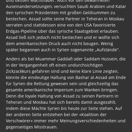
und dessen Machthaber. Noch vor den bewaffneten
Auseinandersetzungen, versuchten Saudi Arabien und Katar
den syrischen Präsidenten mit großen Geldsummen zu
bestechen. Assad sollte seine Partner in Teheran in Moskau
verraten und stattdessen eine von den USA favorisierte
Erdgas-Pipeline über das syrische Staatsgebiet erlauben.
Assad ließ sich jedoch nicht bestechen und er wollte sich
dem amerikanischen Druck auch nicht beugen. Wenig
später begannen auch in Syrien sogenannte „Aufstände“.
Anders als bei Muammar Gaddafi oder Saddam Hussein, die
in der Vergangenheit oft einen undurchsichtigen
Zickzackkurs gefahren sind und keine klare Linie zeigten,
könnte die eindeutige Haltung von Bashar al-Assad am Ende
für Syrien die Rettung gewesen sein und gleichzeitig das
gesamte amerikanische Imperium zum Wanken bringen.
Denn die loyale Haltung von Assad zu seinen Partnern in
Teheran und Moskau hat sich bereits damit ausgezahlt,
indem diese Mächte Syrien bis heute zur Seite stehen. Auf
der anderen Seite entstehen bei der «Koalition der
Verschwörer» immer mehr Meinungsverschiedenheiten und
gegenseitiges Misstrauen.