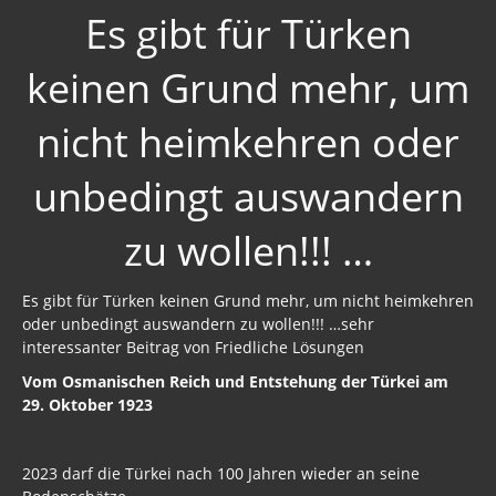
Neues Bewußtsein
Es gibt für Türken
Der globale Prädiktor
keinen Grund mehr, um
Rom und Jerusalem
nicht heimkehren oder
Satanischer Kalender
unbedingt auswandern
Geschichte 2020
Trump, Putin, Xi, der falsche Franziskus
zu wollen!!! …
»Lolita Express« Jeffrey Epstein
Es gibt für Türken keinen Grund mehr, um nicht heimkehren
Jason Mason
oder unbedingt auswandern zu wollen!!! …sehr
interessanter Beitrag von Friedliche Lösungen
1. Weltkrieg
Vom Osmanischen Reich und Entstehung der Türkei am
29. Oktober 1923
Kulturrevolution
New Zealand
2023 darf die Türkei nach 100 Jahren wieder an seine
China Lake