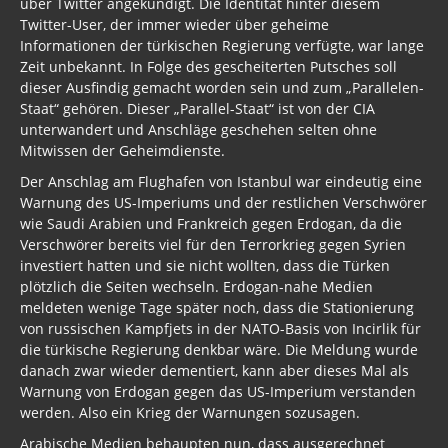
über Twitter angekündigt. Die Identität hinter diesem
Twitter-User, der immer wieder über geheime
Informationen der türkischen Regierung verfügte, war lange
Zeit unbekannt. In Folge des gescheiterten Putsches soll
dieser Ausfindig gemacht worden sein und zum „Parallelen-
Staat“ gehören. Dieser „Parallel-Staat“ ist von der CIA
unterwandert und Anschläge geschehen selten ohne
Mitwissen der Geheimdienste.
Der Anschlag am Flughafen von Istanbul war eindeutig eine
Warnung des US-Imperiums und der restlichen Verschwörer
wie Saudi Arabien und Frankreich gegen Erdogan, da die
Verschwörer bereits viel für den Terrorkrieg gegen Syrien
investiert hatten und sie nicht wollten, dass die Türken
plötzlich die Seiten wechseln. Erdogan-nahe Medien
meldeten wenige Tage später noch, dass die Stationierung
von russischen Kampfjets in der NATO-Basis von Incirlik für
die türkische Regierung denkbar wäre. Die Meldung wurde
danach zwar wieder dementiert, kann aber dieses Mal als
Warnung von Erdogan gegen das US-Imperium verstanden
werden. Also ein Krieg der Warnungen sozusagen.
Arabische Medien behaupten nun, dass ausgerechnet