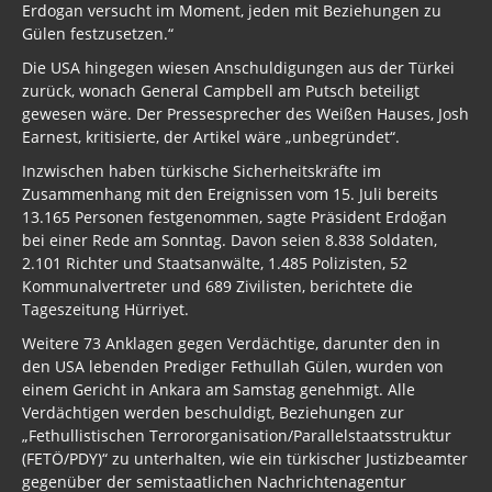
Erdogan versucht im Moment, jeden mit Beziehungen zu
Gülen festzusetzen.“
Die USA hingegen wiesen Anschuldigungen aus der Türkei
zurück, wonach General Campbell am Putsch beteiligt
gewesen wäre. Der Pressesprecher des Weißen Hauses, Josh
Earnest, kritisierte, der Artikel wäre „unbegründet“.
Inzwischen haben türkische Sicherheitskräfte im
Zusammenhang mit den Ereignissen vom 15. Juli bereits
13.165 Personen festgenommen, sagte Präsident Erdoğan
bei einer Rede am Sonntag. Davon seien 8.838 Soldaten,
2.101 Richter und Staatsanwälte, 1.485 Polizisten, 52
Kommunalvertreter und 689 Zivilisten, berichtete die
Tageszeitung Hürriyet.
Weitere 73 Anklagen gegen Verdächtige, darunter den in
den USA lebenden Prediger Fethullah Gülen, wurden von
einem Gericht in Ankara am Samstag genehmigt. Alle
Verdächtigen werden beschuldigt, Beziehungen zur
„Fethullistischen Terrororganisation/Parallelstaatsstruktur
(FETÖ/PDY)“ zu unterhalten, wie ein türkischer Justizbeamter
gegenüber der semistaatlichen Nachrichtenagentur