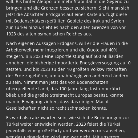
will. Bis hinter Aleppo, um mehr Stabilität in die Gegend zu
Bargeldverbot
bringen und die Grenzen besser zu sichern. Sieht man sich
jetzt die Absichten Erdogans auf einer Karte an, fügt diese
Syrien
mit Bodenschätzen gefüllten Gebiete des Irak und Syrien
zur Türkei hinzu, sieht es nach den alten Grenzen von vor
Libyen
1923 des alten osmanischen Reiches aus.
Russland - Türkei
Nach eigenen Aussagen Erdogans, will er die Frauen in die
Arbeiterwelt mehr integrieren und die Quote auf 40%
China
steigern. BIS 2023 eine Exportleistung auf 500 Milliarden
anheben, die bisherige importierte Energieversorgung auf 0
Israel
setzten, und bis 2023 zu den 10 größten Volkswirtschaften
der Erde zugehören, um unabhängig von anderen Ländern
Brasilien
zu sein. Nimmt man jetzt das von Bodenschätzen
überquellende Land, das 100 Jahre lang fast unberührt
Ukraine
blieb und die größte Streitmacht Europas besitzt, könnte
man in Erwägung ziehen, dass das einigen Macht-
UN
Gesellschaften nicht so recht schmecken könnte.
Welt aktuell
Es wird also abzuwarten sein, wie sich die Beziehungen zur
Türkei weiter entwickeln werden. 2023 feiert die Türkei
Türkei
jedenfalls eine große Party und wir werden uns ansehen,
wer dazu eingeladen wird und wer nicht. Mit unserem