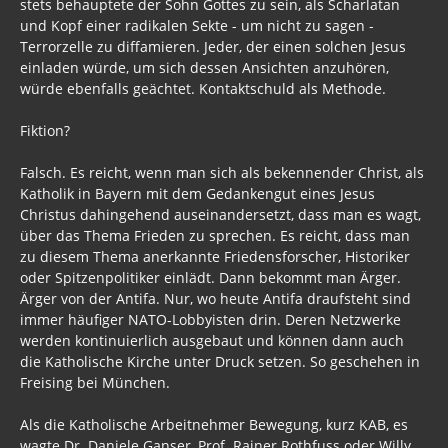
stets behauptete der Sohn Gottes zu sein, als Scharlatan
und Kopf einer radikalen Sekte - um nicht zu sagen -
Krankes Deutschland
Terrorzelle zu diffamieren. Jeder, der einen solchen Jesus
einladen würde, um sich dessen Ansichten anzuhören,
Lügenpresse / Lückenpresse
würde ebenfalls geächtet. Kontaktschuld als Methode.
Befehlsempfänger / Mittäter
Fiktion?
BRD Archiv
Falsch. Es reicht, wenn man sich als bekennender Christ, als
Hartz IV
Katholik in Bayern mit dem Gedankengut eines Jesus
Christus dahingehend auseinandersetzt, dass man es wagt,
BRD
über das Thema Frieden zu sprechen. Es reicht, dass man
zu diesem Thema anerkannte Friedensforscher, Historiker
BRDDR 2017
oder Spitzenpolitiker einlädt. Dann bekommt man Ärger.
Ärger von der Antifa. Nur, wo heute Antifa draufsteht sind
Wahl 2017
immer häufiger NATO-Lobbyisten drin. Deren Netzwerke
werden kontinuierlich ausgebaut und können dann auch
Gesetze BRD
die Katholische Kirche unter Druck setzen. So geschehen in
Freising bei München.
BRDDR 2016
Als die Katholische Arbeitnehmer Bewegung, kurz KAB, es
BRD von Holger Mensch
wagte Dr. Daniele Ganser, Prof. Rainer Rothfuss oder Willy