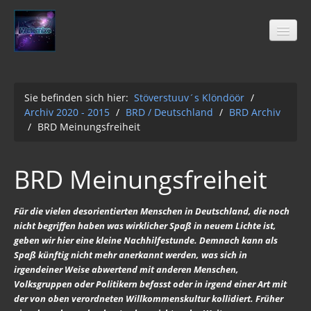
Sie befinden sich hier:
Stöverstuuv´s Klöndöör
/
Archiv 2020 - 2015
/
BRD / Deutschland
/
BRD Archiv
Stöverstuuv´s Klöndöör
/
BRD Meinungsfreiheit
Freimaurer
04-2021
BRD Meinungsfreiheit
Archiv 2020 - 2015
Für die vielen desorientierten Menschen in Deutschland, die noch
01-12-2Q2Q
nicht begriffen haben was wirklicher Spaß in neuem Lichte ist,
AUFKLÄRUNG 2Q2Q
geben wir hier eine kleine Nachhilfestunde. Demnach kann als
Spaß künftig nicht mehr anerkannt werden, was sich in
Wasser 2019
irgendeiner Weise abwertend mit anderen Menschen,
Volksgruppen oder Politikern befasst oder in irgend einer Art mit
Klimawandel der Kabale
der von oben verordneten Willkommenskultur kollidiert. Früher