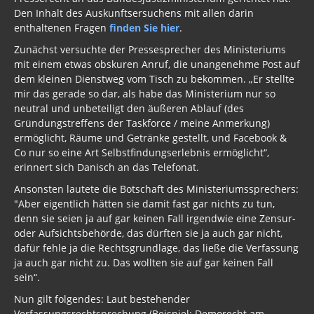
Den Inhalt des Auskunftsersuchens mit allen darin
enthaltenen Fragen
finden Sie hier
.
Zunächst versuchte der Pressesprecher des Ministeriums
mit einem etwas obskuren Anruf, die unangenehme Post auf
dem kleinen Dienstweg vom Tisch zu bekommen. „Er stellte
mir das gerade so dar, als habe das Ministerium nur so
neutral und unbeteiligt den äußeren Ablauf (des
Gründungstreffens der Taskforce / meine Anmerkung)
ermöglicht, Räume und Getränke gestellt, und Facebook &
Co nur so eine Art Selbstfindungserlebnis ermöglicht“,
erinnert sich Danisch an das Telefonat.
Ansonsten lautete die Botschaft des Ministeriumssprechers:
"Aber eigentlich hätten sie damit fast gar nichts zu tun,
denn sie seien ja auf gar keinen Fall irgendwie eine Zensur-
oder Aufsichtsbehörde, das dürften sie ja auch gar nicht,
dafür fehle ja die Rechtsgrundlage, das ließe die Verfassung
ja auch gar nicht zu. Das wollten sie auf gar keinen Fall
sein“.
Nun gilt folgendes: Laut bestehender
Verfassungsrechtsprechung (Beispiel: Demorecht am