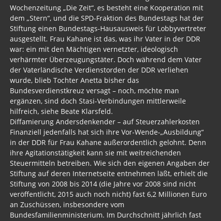
Wochenzeitung „Die Zeit“, es besteht eine Kooperation mit
dem „Stern“, und die SPD-Fraktion des Bundestags hat der
Stiftung einen Bundestags-Hausausweis für Lobbyvertreter
ausgestellt. Frau Kahane ist das, was ihr Vater in der DDR
war: ein mit den Mächtigen vernetzter, ideologisch
verhärmter Überzeugungstäter. Doch während dem Vater
der Vaterländische Verdienstorden der DDR verliehen
wurde, blieb Tochter Anetta bisher das
Bundesverdienstkreuz versagt – noch, möchte man
ergänzen, sind doch Stasi-Verbindungen mittlerweile
hilfreich, siehe Beate Klarsfeld.
Diffamierung Andersdenkender – auf Steuerzahlerkosten
Finanziell jedenfalls hat sich ihre Vor-Wende-„Ausbildung“
in der DDR für Frau Kahane außerordentlich gelohnt. Denn
ihre Agitationstätigkeit kann sie mit weitreichenden
Steuermitteln betreiben. Wie sich den eigenen Angaben der
Stiftung auf deren Internetseite entnehmen läßt, erhielt die
Stiftung von 2008 bis 2014 (die Jahre vor 2008 sind nicht
veröffentlicht, 2015 auch noch nicht) fast 6,2 Millionen Euro
an Zuschüssen, insbesondere vom
Bundesfamilienministerium. Im Durchschnitt jährlich fast