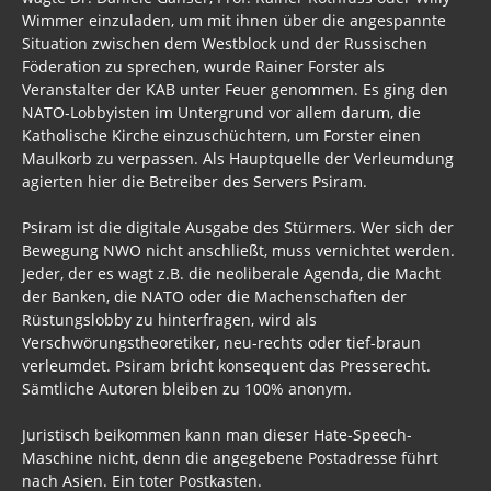
Wimmer einzuladen, um mit ihnen über die angespannte
GEZ
Situation zwischen dem Westblock und der Russischen
Föderation zu sprechen, wurde Rainer Forster als
Merkel
Veranstalter der KAB unter Feuer genommen. Es ging den
NATO-Lobbyisten im Untergrund vor allem darum, die
SPD
Katholische Kirche einzuschüchtern, um Forster einen
Bündnis90/Die Grünen
Maulkorb zu verpassen. Als Hauptquelle der Verleumdung
agierten hier die Betreiber des Servers Psiram.
BRD Gesetze
Psiram ist die digitale Ausgabe des Stürmers. Wer sich der
UPIK
Bewegung NWO nicht anschließt, muss vernichtet werden.
Jeder, der es wagt z.B. die neoliberale Agenda, die Macht
Freie Gemeinden
der Banken, die NATO oder die Machenschaften der
Rüstungslobby zu hinterfragen, wird als
BRD Meinungsfreiheit
Verschwörungstheoretiker, neu-rechts oder tief-braun
verleumdet. Psiram bricht konsequent das Presserecht.
Asyl 2017
Sämtliche Autoren bleiben zu 100% anonym.
Asyl 2016
Juristisch beikommen kann man dieser Hate-Speech-
Maschine nicht, denn die angegebene Postadresse führt
ASYLINDUSTRIE
nach Asien. Ein toter Postkasten.