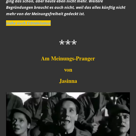
ging das schon, aber heute eben nicht mehr. Weitere
Strahlung / 5 G
Begründungen braucht es auch nicht, weil das alles künftig nicht
mehr von der Meinungsfreiheit gedeckt ist.
Gift zum Genozid
siehe auch Extremismus
Genderismus
***
Religion
Vereinigte Staaten von Europa
Am Meinungs-Pranger
USA 2019
von
Wahrheit gegen MSM
Jasinna
Mark Passio
Außerirdische?
Vergangenheit
Zeitgeschichte