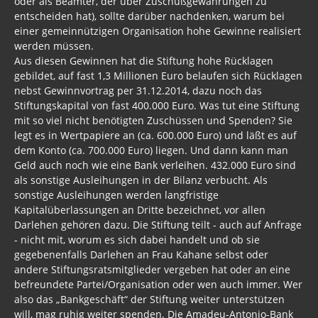
oder als Beamter, der über Zuschußgewährungen zu
entscheiden hat), sollte darüber nachdenken, warum bei
einer gemeinnützigen Organisation hohe Gewinne realisiert
werden müssen.
Aus diesen Gewinnen hat die Stiftung hohe Rücklagen
gebildet, auf fast 1,3 Millionen Euro belaufen sich Rücklagen
nebst Gewinnvortrag per 31.12.2014, dazu noch das
Stiftungskapital von fast 400.000 Euro. Was tut eine Stiftung
mit so viel nicht benötigten Zuschüssen und Spenden? Sie
legt es in Wertpapiere an (ca. 600.000 Euro) und läßt es auf
dem Konto (ca. 700.000 Euro) liegen. Und dann kann man
Geld auch noch wie eine Bank verleihen. 432.000 Euro sind
als sonstige Ausleihungen in der Bilanz verbucht. Als
sonstige Ausleihungen werden langfristige
Kapitalüberlassungen an Dritte bezeichnet, vor allen
Darlehen gehören dazu. Die Stiftung teilt - auch auf Anfrage
- nicht mit, worum es sich dabei handelt und ob sie
gegebenenfalls Darlehen an Frau Kahane selbst oder
andere Stiftungsratsmitglieder vergeben hat oder an eine
befreundete Partei/Organisation oder wen auch immer. Wer
also das „Bankgeschäft“ der Stiftung weiter unterstützen
will, mag ruhig weiter spenden. Die Amadeu-Antonio-Bank