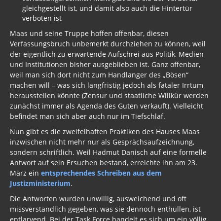
gleichgestellt ist, und damit also auch die Hintertür
verboten ist
Maas und seine Truppe hoffen offenbar, diesen
Verfassungsbruch unbemerkt durchziehen zu können, weil
der eigentlich zu erwartende Aufschrei aus Politik, Medien
und Institutionen bisher ausgeblieben ist. Ganz offenbar,
weil man sich dort nicht zum Handlanger des „Bösen“
machen will – was sich langfristig jedoch als fataler Irrtum
herausstellen könnte (Zensur und staatliche Willkür werden
zunächst immer als Agenda des Guten verkauft). Vielleicht
befindet man sich aber auch nur im Tiefschlaf.
Nun gibt es die zweifelhaften Praktiken des Hauses Maas
inzwischen nicht mehr nur als Gesprächsaufzeichnung,
sondern schriftlich. Weil Hadmut Danisch auf eine formelle
Antwort auf sein Ersuchen bestand, erreichte ihn am 23.
März ein
entsprechendes Schreiben aus dem
Justizministerium
.
Die Antworten wurden unwillig, ausweichend und oft
missverständlich gegeben, was sie dennoch enthüllen, ist
entlarvend. Bei der Task Force handelt es sich um ein völlig