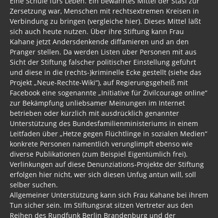
Eine Schule fürs Leben. Ein bewährtes Mittel der Stasi zur
Zersetzung war, Menschen mit rechtsextremen Kreisen in
Verbindung zu bringen (vergleiche hier). Dieses Mittel läßt
sich auch heute nutzen. Über ihre Stiftung kann Frau
Kahane jetzt Andersdenkende diffamieren und an den
Pranger stellen. Da werden Listen über Personen mit aus
Sicht der Stiftung falscher politischer Einstellung geführt
und diese in die (rechts-)kriminelle Ecke gestellt (siehe das
Projekt „Neue-Rechte-Wiki“), auf Regierungsgeheiß mit
Facebook eine sogenannte „Initiative für Zivilcourage online“
zur Bekämpfung unliebsamer Meinungen im Internet
betrieben oder kürzlich mit ausdrücklich genannter
Unterstützung des Bundesfamilienministeriums in einem
Leitfaden über „Hetze gegen Flüchtlinge in sozialen Medien“
konkrete Personen namentlich verunglimpft ebenso wie
diverse Publikationen (zum Beispiel Eigentümlich frei).
Verlinkungen auf diese Denunziations-Projekte der Stiftung
erfolgen hier nicht, wer sich diesen Unfug antun will, soll
selber suchen.
Allgemeiner Unterstützung kann sich Frau Kahane bei ihrem
Tun sicher sein. Im Stiftungsrat sitzen Vertreter aus den
Reihen des Rundfunk Berlin Brandenburg und der