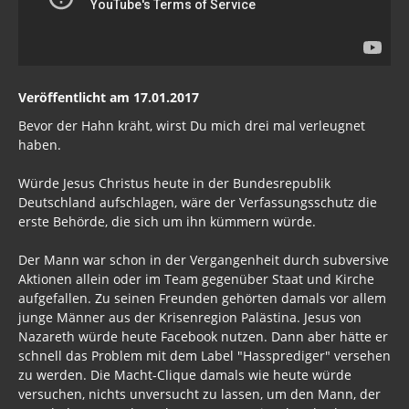
Freimaurer Bücher
google
Veröffentlicht am 17.01.2017
Hörbücher
Bevor der Hahn kräht, wirst Du mich drei mal verleugnet
haben.
Trump, Putin, Xi und die Fliehkräfte
Tod der Tartarie
Würde Jesus Christus heute in der Bundesrepublik
Deutschland aufschlagen, wäre der Verfassungsschutz die
Wikileaks Daten
erste Behörde, die sich um ihn kümmern würde.
Bücher pdf
Der Mann war schon in der Vergangenheit durch subversive
Aktionen allein oder im Team gegenüber Staat und Kirche
BRD / Deutschland
aufgefallen. Zu seinen Freunden gehörten damals vor allem
junge Männer aus der Krisenregion Palästina. Jesus von
Faschisten heute / Mittäter
Nazareth würde heute Facebook nutzen. Dann aber hätte er
schnell das Problem mit dem Label "Hassprediger" versehen
Die Kosten der Zuwanderung in die BRD
zu werden. Die Macht-Clique damals wie heute würde
versuchen, nichts unversucht zu lassen, um den Mann, der
Bildungsmisere