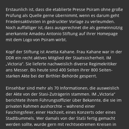
Extremismus
Erstaunlich ist, dass die etablierte Presse Psiram ohne große
Prüfung als Quelle gerne übernimmt, wenn es darum geht
Schattenparlament
Friedensaktivisten in gedruckter Vorlage zu verleumden.
Noch auffälliger ist, dass ausgerechnet die als gemeinnützig
SPD - Medien Imperium
anerkannte Amadeu Antonio Stiftung auf ihrer Homepage
Stöverstuuv 2017, 2016. 2015
mit dem Logo von Psiram wirbt.
Gästebuch
Kopf der Stiftung ist Anetta Kahane. Frau Kahane war in der
DDR ein recht aktives Mitglied der Staatssicherheit. IM
„Victoria“. Sie lieferte nachweislich diverse Regimekritiker
ans Messer. Bis heute sind 400 Seiten ihrer 800 Seiten-
starken Akte bei der Birthler-Behörde gesperrt.
Einsehbar sind mehr als 70 Informationen, die ausweislich
der Akte von der Stasi-Zuträgerin stammen. IM „Victoria“
berichtete ihrem Führungsoffizier über Bekannte, die sie im
privaten Rahmen aushorchte – während einer
Faschingsfeier, einer Hochzeit, eines Konzerts oder eines
Stadtbummels. Wer damals von der StaSi fertig gemacht
werden sollte, wurde gern mit rechtsextremen Kreisen in