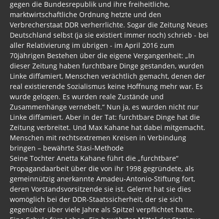
gegen die Bundesrepublik und ihre freiheitliche,
marktwirtschaftliche Ordnung hetzte und den
Verbrecherstaat DDR verherrlichte. Sogar die Zeitung Neues
Deutschland selbst (ja sie existiert immer noch) schrieb - bei
aller Relativierung im übrigen - im April 2016 zum
70jährigen Bestehen über die eigene Vergangenheit: „In
dieser Zeitung haben furchtbare Dinge gestanden, wurden
Linke diffamiert, Menschen verächtlich gemacht, denen der
real existierende Sozialismus keine Hoffnung mehr war. Es
wurde gelogen. Es wurden reale Zustände und
Zusammenhänge vernebelt.“ Nun ja, es wurden nicht nur
Linke diffamiert. Aber in der Tat: furchtbare Dinge hat die
Zeitung verbreitet. Und Max Kahane hat dabei mitgemacht.
Menschen mit rechtsextremen Kreisen in Verbindung
bringen – bewährte Stasi-Methode
Seine Tochter Anetta Kahane führt die „furchtbare“
Propagandaarbeit über die von ihr 1998 gegründete, als
gemeinnützig anerkannte Amadeu-Antonio-Stiftung fort,
deren Vorstandsvorsitzende sie ist. Gelernt hat sie dies
womöglich bei der DDR-Staatssicherheit, der sie sich
gegenüber über viele Jahre als Spitzel verpflichtet hatte.