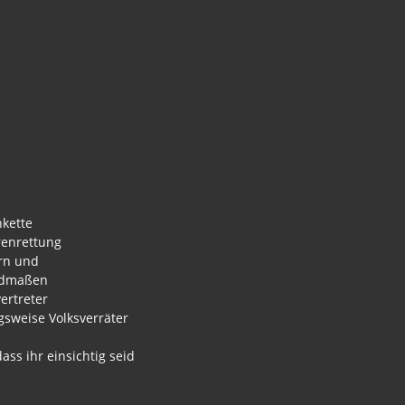
nkette
renrettung
ern und
iedmaßen
ertreter
gsweise Volksverräter
ass ihr einsichtig seid