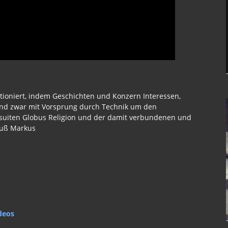
ktioniert, indem Geschichten und Konzern Interessen,
nd zwar mit Vorsprung durch Technik um den
esuiten Globus Religion und der damit verbundenen und
ruß Markus
deos