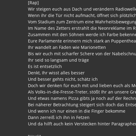
[Rap]
Wir steigen euch aus Dach und verändern Radiowell
Wenn ihr die Tür nicht aufmacht, öffnet sich plötzl
Vom Stadium zum Zentrum eine Wahrheitsbewegun
Im Name des Zetters erstrahlt die Neonreklame im 
Zusammen mit den Söhnen werde ich Farbe bekenn
Eure Parlamente erinnern mich stark an Puppenthea
Ihr wandelt an Fäden wie Marionetten
Bis wir euch mit scharfer Schere von der Nabelschn
Ihr seid so langsam und träge
Es ist entsetzlich
Denkt, Ihr wisst alles besser
Und besser gehts nicht, schätz ich
Doch wir denken für euch mit und lieben euch als 
Als Volks-in-die-Fresse-Treter, stößt Ihr an unsere G
Und etwas namens Pizza gibts ja noch auf der Rech
Bei näherer Betrachtung steigert sich doch das Ents
Und wenn ich nur einen in die Finger bekomme
Dann zerreiß ich ihn in Fetzen
Und da hilft auch kein Verstecken hinter Paragraph