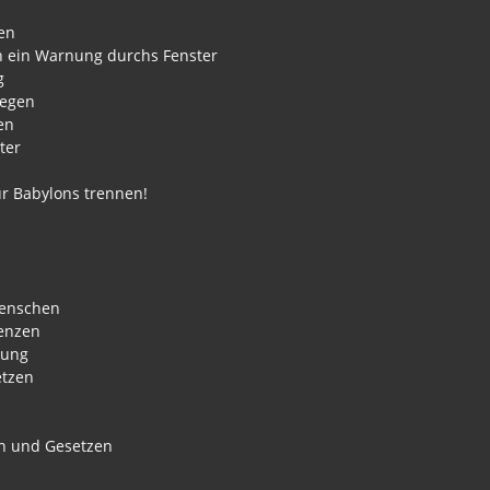
en
ich ein Warnung durchs Fenster
g
Regen
en
ter
ur Babylons trennen!
Menschen
renzen
nung
etzen
en und Gesetzen