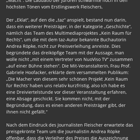
„Macht“. Die Laudatio der Juroren schwärmte noch in den
höchsten Tönen vom Erstlingswerk Fleischers,
AVAAZ - WELTZERSTÖRER
Der „Eklat“, auf den die „taz“ anspielt, bestand nun darin,
Flase Flag
dass ein weiterer Preisträger, in der Kategorie „Geschichte“,
3. Weltkrieg
nämlich das Team des Multimediaprojektes „Kein Raum für
Rechts“, um die mit dem taz-Autor bekannte Buchautorin
Dresden
Andrea Röpke, nicht zur Preisverleihung anreiste. Dies
begründete das dreiköpfige Team mit der Aussage, man
Wirklich wichtig
wolle nicht „mit einem Vertreter von NuoViso TV“ zusammen
„auf einer Bühne stehen“. Die Mit-Veranstalterin, Frau Prof.
Gästebuch
Gabriele Hoofacker, erklärte dem versammelten Publikum:
„Die Macher von diesem sehr schönen Projekt ‚Kein Raum
für Rechts‘ haben uns relativ kurzfristig, also ich habe es
eine Dreiviertelstunde vor dieser Veranstaltung erfahren,
eine Absage geschickt. Sie kommen nicht, mit der
Begründung, dass es einen anderen Preisträger gibt, der
ihnen nicht gefällt.“
Nach dem Eindruck des Journalisten Fleischer erwartete das
preisgekrönte Team um die Journalistin Andrea Röpke
offenbar, dass die Verleiher des Preises die Auszeichnung