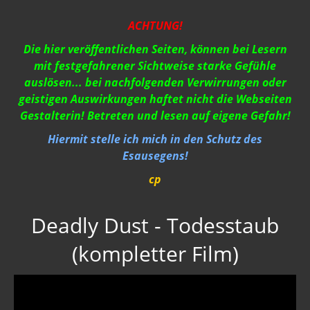
Strahlung / 5 G
ACHTUNG!
Gift zum Genozid
Die hier veröffentlichen Seiten, können bei Lesern
mit festgefahrener Sichtweise starke Gefühle
Genderismus
auslösen... bei nachfolgenden Verwirrungen oder
Religion
geistigen Auswirkungen haftet nicht die Webseiten
Gestalterin! Betreten und lesen auf eigene Gefahr!
Vereinigte Staaten von Europa
Hiermit stelle ich mich in den Schutz des
USA 2019
Esausegens!
Wahrheit gegen MSM
cp
Mark Passio
Deadly Dust - Todesstaub
Außerirdische?
(kompletter Film)
Vergangenheit
Zeitgeschichte