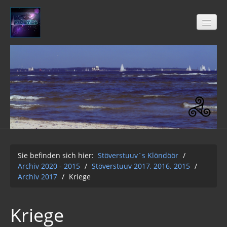
Stöverstuuv´s Klöndöör
Freimaurer
04-2021
Archiv 2020 - 2015
01-12-2Q2Q
Sie befinden sich hier:
Stöverstuuv´s Klöndöör
/
Archiv 2020 - 2015
/
Stöverstuuv 2017, 2016. 2015
/
AUFKLÄRUNG 2Q2Q
Archiv 2017
/
Kriege
Wasser 2019
Kriege
Klimawandel der Kabale