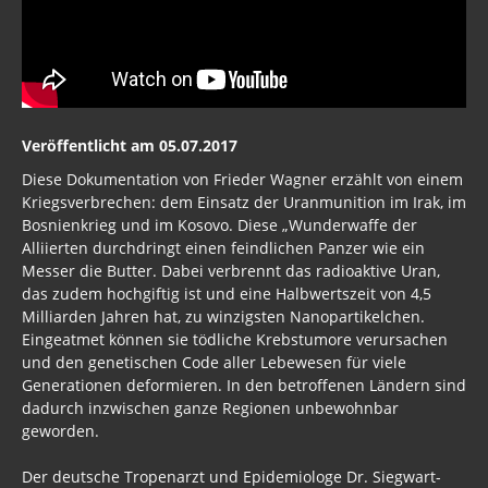
Neues Bewußtsein
Der globale Prädiktor
Rom und Jerusalem
Satanischer Kalender
Veröffentlicht am 05.07.2017
Diese Dokumentation von Frieder Wagner erzählt von einem
Geschichte 2020
Kriegsverbrechen: dem Einsatz der Uranmunition im Irak, im
Bosnienkrieg und im Kosovo. Diese „Wunderwaffe der
Trump, Putin, Xi, der falsche Franziskus
Alliierten durchdringt einen feindlichen Panzer wie ein
»Lolita Express« Jeffrey Epstein
Messer die Butter. Dabei verbrennt das radioaktive Uran,
das zudem hochgiftig ist und eine Halbwertszeit von 4,5
Jason Mason
Milliarden Jahren hat, zu winzigsten Nanopartikelchen.
Eingeatmet können sie tödliche Krebstumore verursachen
1. Weltkrieg
und den genetischen Code aller Lebewesen für viele
Generationen deformieren. In den betroffenen Ländern sind
Kulturrevolution
dadurch inzwischen ganze Regionen unbewohnbar
geworden.
New Zealand
Der deutsche Tropenarzt und Epidemiologe Dr. Siegwart-
China Lake