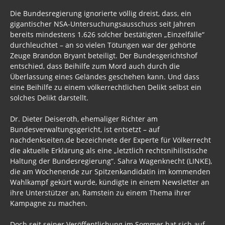
Die Bundesregierung ignorierte völlig dreist, dass, ein
gigantischer NSA-Untersuchungsausschuss seit Jahren
bereits mindestens 1.626 solcher bestätigten „Einzelfälle“
durchleuchtet – an so vielen Tötungen war der gehörte
Zeuge Brandon Bryant beteiligt. Der Bundesgerichtshof
entschied, dass Beihilfe zum Mord auch durch die
Überlassung eines Geländes geschehen kann. Und dass
eine Beihilfe zu einem völkerrechtlichen Delikt selbst ein
solches Delikt darstellt.
Dr. Dieter Deiseroth, ehemaliger Richter am
Bundesverwaltungsgericht, ist entsetzt – auf
nachdenkseiten.de bezeichnete der Experte für Völkerrecht
die aktuelle Erklärung als eine „letztlich rechtsnihilistische
Haltung der Bundesregierung“. Sahra Wagenknecht (LINKE),
die am Wochenende zur Spitzenkandidatin im kommenden
Wahlkampf gekürt wurde, kündigte in einem Newsletter an
ihre Unterstützer an, Ramstein zu einem Thema ihrer
Kampagne zu machen.
Doch seit seiner Veröffentlichung im Sommer hat sich auf