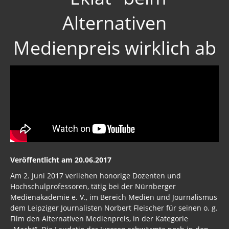
Alternativen
Grundlagen
Archiv Nachrichten
Medienpreis wirklich ab
Verfassung
Verfassunggebende Versammlung
Kriege
Keshe
Wissenschaft
Matrix
Veröffentlicht am 20.06.2017
Am 2. Juni 2017 verliehen honorige Dozenten und
Abmahnungen / Behördenschreiben
Hochschulprofessoren, tätig bei der Nürnberger
Medienakademie e. V., im Bereich Medien und Journalismus
INFORMATIONEN ZUM PRÜFEN
dem Leipziger Journalisten Norbert Fleischer für seinen o. g.
Film den Alternativen Medienpreis, in der Kategorie
Schleswig-Holstein