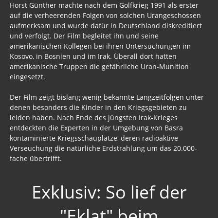
Horst Günther machte nach dem Golfkrieg 1991 als erster
auf die verheerenden Folgen von solchen Urangeschossen
Freimaurer Bücher
aufmerksam und wurde dafür in Deutschland diskreditiert
und verfolgt. Der Film begleitet ihn und seine
google
amerikanischen Kollegen bei ihren Untersuchungen im
Kosovo, in Bosnien und im Irak. Überall dort hatten
Hörbücher
amerikanische Truppen die gefährliche Uran-Munition
eingesetzt.
Trump, Putin, Xi und die Fliehkräfte
Der Film zeigt bislang wenig bekannte Langzeitfolgen unter
Tod der Tartarie
denen besonders die Kinder in den Kriegsgebieten zu
Wikileaks Daten
leiden haben. Nach Ende des jüngsten Irak-Krieges
entdeckten die Experten in der Umgebung von Basra
Bücher pdf
kontaminierte Kriegsschauplätze, deren radioaktive
Verseuchung die natürliche Erdstrahlung um das 20.000-
BRD / Deutschland
fache übertrifft.
Stöverstuuv 2017, 2016. 2015
Exklusiv: So lief der
Archiv Stöverstuuv 2017, 2016, 2015
"Eklat" beim
Archiv 2017