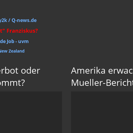
ay2k / Q-news.de
t" Franziskus?
ide Job - uvm
New Zealand
erbot oder
Amerika erwac
kommt?
Mueller-Berich