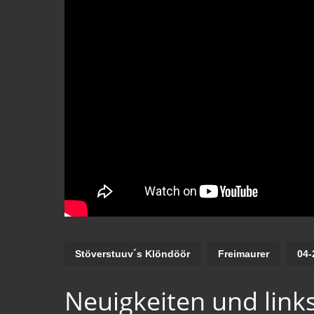
Stöverstuuv´s Klöndöör
Freimaurer
04-
Neuigkeiten und link