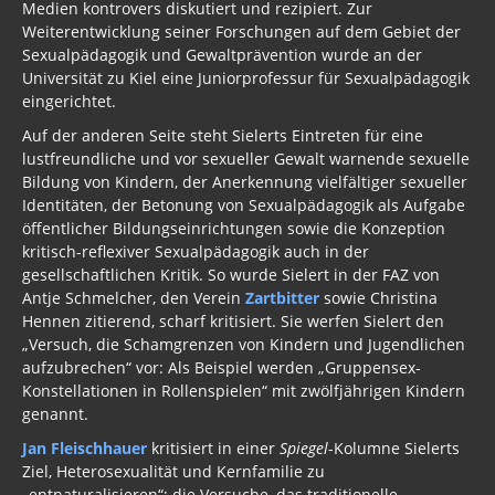
Medien kontrovers diskutiert und rezipiert. Zur
Weiterentwicklung seiner Forschungen auf dem Gebiet der
Sexualpädagogik und Gewaltprävention wurde an der
Universität zu Kiel eine Juniorprofessur für Sexualpädagogik
eingerichtet.
Auf der anderen Seite steht Sielerts Eintreten für eine
lustfreundliche und vor sexueller Gewalt warnende sexuelle
Bildung von Kindern, der Anerkennung vielfältiger sexueller
Identitäten, der Betonung von Sexualpädagogik als Aufgabe
öffentlicher Bildungseinrichtungen sowie die Konzeption
kritisch-reflexiver Sexualpädagogik auch in der
gesellschaftlichen Kritik. So wurde Sielert in der FAZ von
Antje Schmelcher, den Verein
Zartbitter
sowie Christina
Hennen zitierend, scharf kritisiert. Sie werfen Sielert den
„Versuch, die Schamgrenzen von Kindern und Jugendlichen
aufzubrechen“ vor: Als Beispiel werden „Gruppensex-
Konstellationen in Rollenspielen“ mit zwölfjährigen Kindern
genannt.
Jan Fleischhauer
kritisiert in einer
Spiegel
-Kolumne Sielerts
Ziel, Heterosexualität und Kernfamilie zu
„entnaturalisieren“; die Versuche, das traditionelle