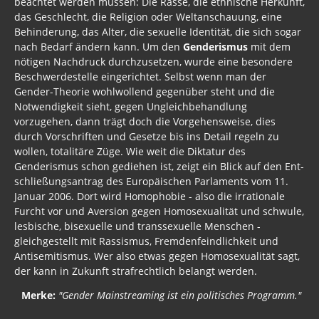
beachtet werden müssen: Die Rasse, die ethnische Herkunft,
das Geschlecht, die Religion oder Weltanschauung, eine
Behinderung, das Alter, die sexuelle Identität, die sich sogar
nach Bedarf ändern kann. Um den
Genderismus
mit dem
nötigen Nachdruck durchzusetzen, wurde eine besondere
Beschwerdestelle eingerichtet. Selbst wenn man der
Gender-Theorie wohlwollend gegenüber steht und die
Notwendigkeit sieht, gegen Ungleich­behandlung
vorzugehen, dann trägt doch die Vorgehensweise, dies
durch Vorschriften und Gesetze bis ins Detail regeln zu
wollen, totalitäre Züge. Wie weit die Diktatur des
Genderismus schon gediehen ist, zeigt ein Blick auf den Ent­
schließungs­antrag des Europäischen Parlaments vom 11.
Januar 2006. Dort wird Homophobie - also die irrationale
Furcht vor und Aversion gegen Homosexualität und schwule,
lesbische, bisexuelle und transsexuelle Menschen -
gleichgestellt mit Rassismus, Fremden­feindlich­keit und
Antisemitismus. Wer also etwas gegen Homosexualität sagt,
der kann in Zukunft strafrechtlich belangt werden.
Merke:
"Gender Mainstreaming ist ein politisches Programm."