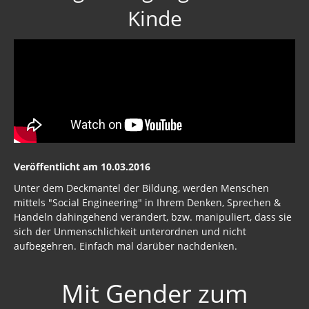
Satanischer Kalender
Kinde
Geschichte 2020
Trump, Putin, Xi, der falsche Franziskus
»Lolita Express« Jeffrey Epstein
Jason Mason
1. Weltkrieg
Veröffentlicht am 10.03.2016
Kulturrevolution
Unter dem Deckmantel der Bildung, werden Menschen
mittels "Social Engineering" in Ihrem Denken, Sprechen &
New Zealand
Handeln dahingehend verändert, bzw. manipuliert, dass sie
China Lake
sich der Unmenschlichkeit unterordnen und nicht
aufbegehren. Einfach mal darüber nachdenken.
Freimaurer Bücher
Mit Gender zum
google