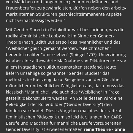
von Mädchen und Jungen in so genannten Männer- und
Frauen­berufen zu gewährleisten, dürfen neben den arbeits­
markt­internen Strukturen geschlechts­immanente Aspekte
nicht vernachlässigt werden."
Mit Gender-Sprech in Reinkultur wird beschrieben, was die
radikal-feministische Lobby will: Im Sinne der Gender-
Theorie (nach Judith Butler) soll das "Männliche" und das
"Weibliche" gleich gemacht werden. "Gleich­machen"
bedeutet realiter "umerziehen" (Spiegel 1/07). Umerziehung
ist aber eine altbewährte Maßnahme von Diktaturen, die vor
allem in staatlichen Bildungs­an­stalten stattfand. Heute
liefern unzählige so genannte "Gender Studies" das
methodische Rüstzeug dazu. Sie gehen von der Gleichheit
männlicher und weiblicher Fähigkeiten aus, dazu muss das
klassisch "Männliche", wie auch das "Weibliche" in Frage
gestellt (dekonstruiert) werden. An Stelle dessen wird eine
Beliebigkeit der Rollenbilder ("Gender Diversity") den
Kindern verkündet. Dieses Vorgehen macht es der radikal-
feministischen Pädagogik um so leichter, Jungen für CARE-
Berufe und Mädchen für männliche Berufe vorzubereiten.
Gender Diversity ist erwiesenermaßen
reine Theorie - ohne