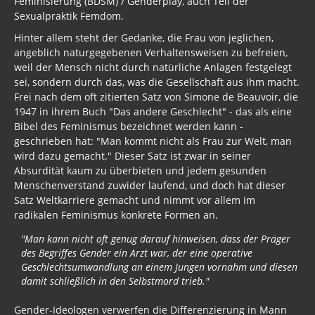
Feminisierung (BDSM) / Genderplay, auch Teil der
Sexualpraktik Femdom.
Hinter allem steht der Gedanke, die Frau von jeglichen,
angeblich naturgegebenen Verhaltensweisen zu befreien,
weil der Mensch nicht durch natürliche Anlagen festgelegt
sei, sondern durch das, was die Gesellschaft aus ihm macht.
Frei nach dem oft zitierten Satz von Simone de Beauvoir, die
1947 in ihrem Buch "Das andere Geschlecht" - das als eine
Bibel des Feminismus bezeichnet werden kann -
geschrieben hat: "Man kommt nicht als Frau zur Welt, man
wird dazu gemacht." Dieser Satz ist zwar in seiner
Absurdität kaum zu überbieten und jedem gesunden
Menschenverstand zuwider laufend, und doch hat dieser
Satz Weltkarriere gemacht und nimmt vor allem im
radikalen Feminismus konkrete Formen an.
"Man kann nicht oft genug darauf hinweisen, dass der Präger
des Begriffes Gender ein Arzt war, der eine operative
Geschlechtsumwandlung an einem Jungen vornahm und diesen
damit schließlich in den Selbstmord trieb."
Gender-Ideologen verwerfen die Differenzierung in Mann