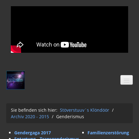
Sie befinden sich hier:
Stöverstuuv´s Klöndöör
/
Archiv 2020 - 2015
/
Genderismus
Stöverstuuv´s Klöndöör
Freimaurer
Gendergaga 2017
Familienzerstörung
Entartung - Transgenderismus