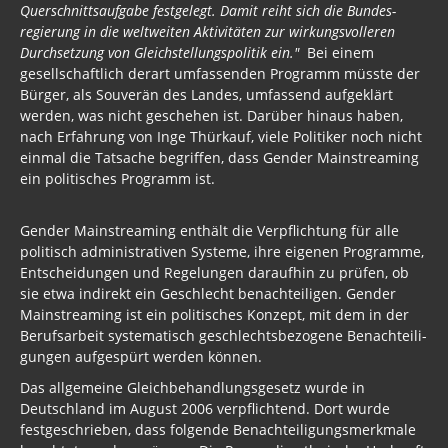
Querschnitts­aufgabe festgelegt. Damit reiht sich die Bundes­
regierung in die weltweiten Aktivitäten zur wirkungsvolleren
Durchsetzung von Gleich­stellungs­politik ein."
Bei einem
gesellschaftlich derart umfassenden Programm müsste der
Bürger, als Souverän des Landes, umfassend aufgeklärt
werden, was nicht geschehen ist. Darüber hinaus haben,
nach Erfahrung von Inge Thürkauf, viele Politiker noch nicht
einmal die Tatsache begriffen, dass Gender Mainstreaming
ein politisches Programm ist.
Gender Mainstreaming enthält die Verpflichtung für alle
politisch administrativen Systeme, ihre eigenen Programme,
Entscheidungen und Regelungen daraufhin zu prüfen, ob
sie etwa indirekt ein Geschlecht benachteiligen. Gender
Mainstreaming ist ein politisches Konzept, mit dem in der
Berufsarbeit systematisch geschlechts­bezogene Benach­teili­
gungen aufgespürt werden können.
Das allgemeine Gleich­behandlungs­gesetz wurde in
Deutschland im August 2006 verpflichtend. Dort wurde
festgeschrieben, dass folgende Benach­teiligungs­merkmale