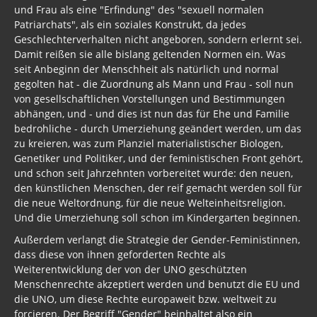
und Frau als eine "Erfindung" des "sexuell normalen
Patriarchats", als ein soziales Konstrukt, da jedes
Geschlechter­verhalten nicht angeboren, sondern erlernt sei.
Damit reißen sie alle bislang geltenden Normen ein. Was
seit Anbeginn der Menschheit als natürlich und normal
gegolten hat - die Zuordnung als Mann und Frau - soll nun
von gesellschaftlichen Vorstellungen und Bestimmungen
abhängen, und - und dies ist nun das für Ehe und Familie
bedrohliche - durch Umerziehung geändert werden, um das
zu kreieren, was zum Planziel materialistischer Biologen,
Genetiker und Politiker, und der feministischen Front gehört,
und schon seit Jahrzehnten vorbereitet wurde: den neuen,
den künstlichen Menschen, der reif gemacht werden soll für
die neue Weltordnung, für die neue Welt­einheits­religion.
Und die Umerziehung soll schon im Kindergarten beginnen.
Außerdem verlangt die Strategie der Gender-Feministinnen,
dass diese von ihnen geforderten Rechte als
Weiterentwicklung der von der UNO geschützten
Menschenrechte akzeptiert werden und benutzt die EU und
die UNO, um diese Rechte europaweit bzw. weltweit zu
forcieren. Der Begriff "Gender" beinhaltet also ein