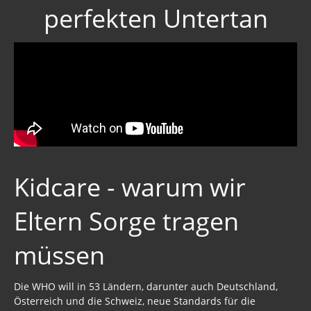
Hörbücher
perfekten Untertan
Trump, Putin, Xi und die Fliehkräfte
Tod der Tartarie
Wikileaks Daten
Bücher pdf
BRD / Deutschland
Stöverstuuv 2017, 2016. 2015
Kidcare - warum wir
Gästebuch
Eltern Sorge tragen
müssen
Die WHO will in 53 Ländern, darunter auch Deutschland,
Österreich und die Schweiz, neue Standards für die