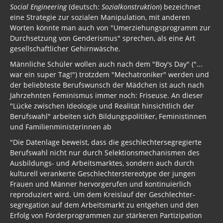
Social Engineering
(deutsch:
Sozialkonstruktion
) bezeichnet
eine Strategie zur sozialen Manipulation, mit anderen
Worten könnte man auch von "Um­er­ziehungs­programm zur
Durchsetzung von Genderismus" sprechen, als eine Art
gesellschaftlicher Gehirnwäsche.
Männliche Schüler wollen auch nach dem "Boy's Day" ("...
war ein super Tag!") trotzdem "Mecha­troniker" werden und
der beliebteste Berufs­wunsch der Mädchen ist auch nach
Jahrzehnten Feminismus immer noch: Friseuse. An dieser
"Lücke zwischen Ideologie und Realität hinsichtlich der
Berufs­wahl" arbeiten sich Bildungs­politiker, Feministinnen
und Familien­ministerinnen ab
"Die Datenlage beweist, dass die geschlechter­segregierte
Berufswahl nicht nur durch Selektions­mechanismen des
Aus­bildungs- und Arbeits­marktes, sondern auch durch
kulturell verankerte Geschlechter­stereotype der jungen
Frauen und Männer hervorgerufen und kontinuierlich
reproduziert wird. Um dem Kreislauf der Geschlechter­
segregation auf dem Arbeitsmarkt zu entgehen und den
Erfolg von Förder­programmen zur stärkeren Partizipation