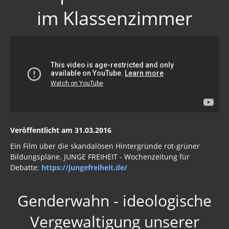
im Klassenzimmer
Religion
Vereinigte Staaten von Europa
USA 2019
Wahrheit gegen MSM
Mark Passio
Außerirdische?
Veröffentlicht am 31.03.2016
Vergangenheit
Ein Film über die skandalösen Hintergründe rot-grüner
Zeitgeschichte
Bildungspläne. JUNGE FREIHEIT - Wochenzeitung für
Debatte:
https://jungefreiheit.de/
Neues Bewußtsein
Genderwahn - ideologische
Der globale Prädiktor
Rom und Jerusalem
Vergewaltigung unserer