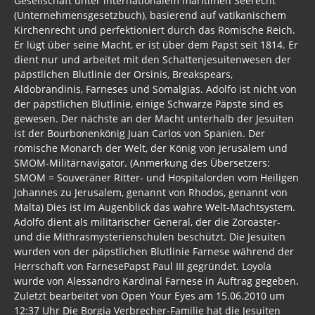
Gesellschaft unter internationalem maritimen Seerecht
(Unternehmensgesetzbuch), basierend auf vatikanischem
Kirchenrecht und perfektioniert durch das Römische Reich.
Er lügt über seine Macht, er ist über dem Papst seit 1814. Er
dient nur und arbeitet mit den Schattenjesuitenwesen der
päpstlichen Blutlinie der Orsinis, Breakspears,
Aldobrandinis, Farneses und Somalgias. Adolfo ist nicht von
der päpstlichen Blutlinie, einige Schwarze Päpste sind es
gewesen. Der nächste an der Macht unterhalb der Jesuiten
ist der Bourbonenkönig Juan Carlos von Spanien. Der
römische Monarch der Welt, der König von Jerusalem und
SMOM-Militärnavigator. (Anmerkung des Übersetzers:
SMOM = Souveräner Ritter- und Hospitalorden vom Heiligen
Johannes zu Jerusalem, genannt von Rhodos, genannt von
Malta) Dies ist im Augenblick das wahre Welt-Machtsystem.
Adolfo dient als militärischer General, der die Zoroaster-
und die Mithrasmysterienschulen beschützt. Die Jesuiten
wurden von der päpstlichen Blutlinie Farnese während der
Herrschaft von FarnesePapst Paul III gegründet. Loyola
wurde von Alessandro Kardinal Farnese in Auftrag gegeben.
Zuletzt bearbeitet von Open Your Eyes am 15.06.2010 um
12:37 Uhr Die Borgia Verbrecher-Familie hat die Jesuiten