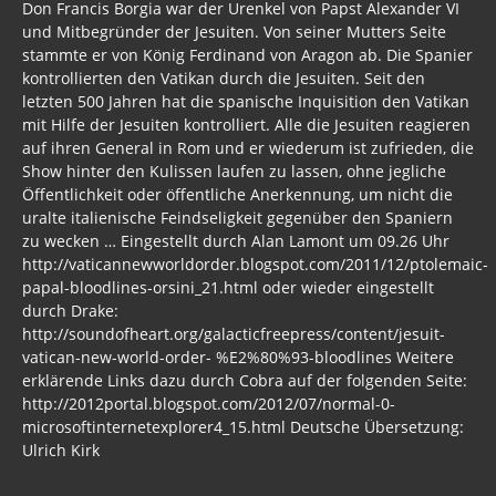
Don Francis Borgia war der Urenkel von Papst Alexander VI
und Mitbegründer der Jesuiten. Von seiner Mutters Seite
stammte er von König Ferdinand von Aragon ab. Die Spanier
kontrollierten den Vatikan durch die Jesuiten. Seit den
letzten 500 Jahren hat die spanische Inquisition den Vatikan
mit Hilfe der Jesuiten kontrolliert. Alle die Jesuiten reagieren
auf ihren General in Rom und er wiederum ist zufrieden, die
Show hinter den Kulissen laufen zu lassen, ohne jegliche
Öffentlichkeit oder öffentliche Anerkennung, um nicht die
uralte italienische Feindseligkeit gegenüber den Spaniern
zu wecken … Eingestellt durch Alan Lamont um 09.26 Uhr
http://vaticannewworldorder.blogspot.com/2011/12/ptolemaic-
papal-bloodlines-orsini_21.html oder wieder eingestellt
durch Drake:
http://soundofheart.org/galacticfreepress/content/jesuit-
vatican-new-world-order- %E2%80%93-bloodlines Weitere
erklärende Links dazu durch Cobra auf der folgenden Seite:
http://2012portal.blogspot.com/2012/07/normal-0-
microsoftinternetexplorer4_15.html Deutsche Übersetzung:
Ulrich Kirk