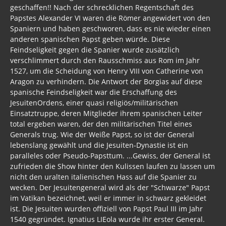
geschaffen!! Nach der schrecklichen Regentschaft des
Papstes Alexander VI waren die Römer angewidert von den
Spaniern und haben geschworen, dass es nie wieder einen
anderen spanischen Papst geben würde. Diese
Feindseligkeit gegen die Spanier wurde zusätzlich
verschlimmert durch den Rausschmiss aus Rom im Jahr
1527, um die Scheidung von Henry VIII von Catherine von
Aragon zu verhindern. Die Antwort der Borgias auf diese
spanische Feindseligkeit war die Erschaffung des
JesuitenOrdens, einer quasi religiös/militärischen
Einsatztruppe, deren Mitglieder ihrem spanischen Leiter
total ergeben waren, der den militärischen Titel eines
Generals trug. Wie der Weiße Papst, so ist der General
lebenslang gewählt und die Jesuiten-Dynastie ist ein
paralleles oder Pseudo-Papsttum. ...Gewiss, der General ist
zufrieden die Show hinter den Kulissen laufen zu lassen um
nicht den uralten italienischen Hass auf die Spanier zu
wecken. Der Jesuitengeneral wird als der "Schwarze" Papst
im Vatikan bezeichnet, weil er immer in schwarz gekleidet
ist. Die Jesuiten wurden offiziell von Papst Paul III im Jahr
1540 gegründet. Ignatius LIEola wurde ihr erster General.