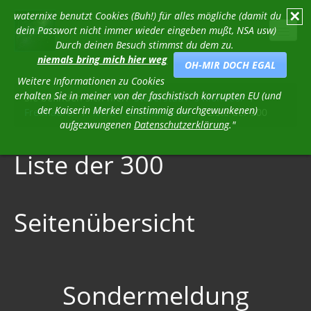
✕
waternixe benutzt Cookies (Buh!) für alles mögliche (damit du
dein Passwort nicht immer wieder eingeben mußt, NSA usw)
Durch deinen Besuch stimmst du dem zu.
niemals bring mich hier weg
OH-MIR DOCH EGAL
Weitere Informationen zu Cookies
erhalten Sie in meiner von der faschistisch korrupten EU (und
Sie befinden sich hier:
Stöverstuuv´s Klöndöör
/
der Kaiserin Merkel einstimmig durchgewunkenen)
Freimaurer
/
NWO / Großkonzerne
/
Liste der 300
Stöverstuuv´s Klöndöör
aufgezwungenen
Datenschutzerklärung
."
Freimaurer
Liste der 300
Geheimgesellschaften
Spider Skulpturen
Seitenübersicht
Familien
Kabale
Blutlinien - Die Geschichte des Deep State
Sondermeldung
Bohemian Grove