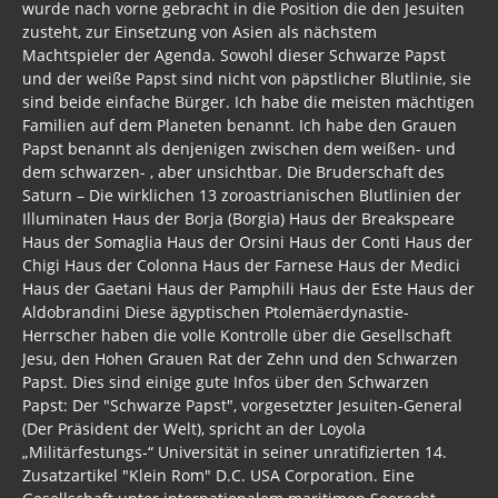
wurde nach vorne gebracht in die Position die den Jesuiten
04-2021
zusteht, zur Einsetzung von Asien als nächstem
Archiv 2020 - 2015
Machtspieler der Agenda. Sowohl dieser Schwarze Papst
und der weiße Papst sind nicht von päpstlicher Blutlinie, sie
Gästebuch
sind beide einfache Bürger. Ich habe die meisten mächtigen
Familien auf dem Planeten benannt. Ich habe den Grauen
Papst benannt als denjenigen zwischen dem weißen- und
dem schwarzen- , aber unsichtbar. Die Bruderschaft des
Saturn – Die wirklichen 13 zoroastrianischen Blutlinien der
Illuminaten Haus der Borja (Borgia) Haus der Breakspeare
Haus der Somaglia Haus der Orsini Haus der Conti Haus der
Chigi Haus der Colonna Haus der Farnese Haus der Medici
Haus der Gaetani Haus der Pamphili Haus der Este Haus der
Aldobrandini Diese ägyptischen Ptolemäerdynastie-
Herrscher haben die volle Kontrolle über die Gesellschaft
Jesu, den Hohen Grauen Rat der Zehn und den Schwarzen
Papst. Dies sind einige gute Infos über den Schwarzen
Papst: Der "Schwarze Papst", vorgesetzter Jesuiten-General
(Der Präsident der Welt), spricht an der Loyola
„Militärfestungs-“ Universität in seiner unratifizierten 14.
Zusatzartikel "Klein Rom" D.C. USA Corporation. Eine