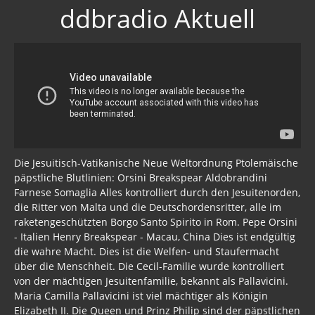
ddbradio Aktuell
Pädo-Satanische Netzwerk
NWO / Großkonzerne
NWO 2017
Bilderberger.... etc....
Symbole
Rothschild
Die Jesuitisch-Vatikanische Neue Weltordnung Ptolemäische
päpstliche Blutlinien: Orsini Breakspear Aldobrandini
Liste der 300
Farnese Somaglia Alles kontrolliert durch den Jesuitenorden,
die Ritter von Malta und die Deutschordensritter, alle im
Soros
raketengeschützten Borgo Santo Spirito in Rom. Pepe Orsini
- Italien Henry Breakspear - Macau, China Dies ist endgültig
Albert Pike, Moral und Dogma
die wahre Macht. Dies ist die Welfen- und Staufermacht
über die Menschheit. Die Cecil-Familie wurde kontrolliert
Bilderberger Liste 2016
von der mächtigen Jesuitenfamilie, bekannt als Pallavicini.
Maria Camilla Pallavicini ist viel mächtiger als Königin
Globale Finanzen
Elizabeth II. Die Queen und Prinz Philip sind der päpstlichen