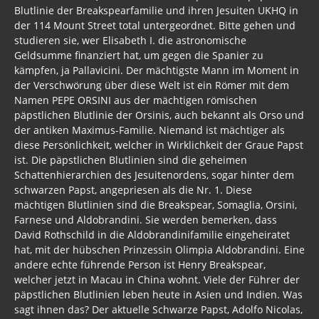
Blutlinie der Breakspearfamilie und ihren Jesuiten UKHQ in
Deep State Mapping Projekt
der 114 Mount Street total untergeordnet. Bitte gehen und
studieren sie, wer Elisabeth I. die astronomische
Bloodlines of Illuminati
Geldsumme finanziert hat, um gegen die Spanier zu
kämpfen, ja Pallavicini. Der mächtigste Mann im Moment in
Clinton Chronik
der Verschwörung über diese Welt ist ein Römer mit dem
Ur-Logen Lesung Band 1
Namen PEPE ORSINI aus der mächtigen römischen
päpstlichen Blutlinie der Orsinis, auch bekannt als Orso und
Ur-Logen Lesung Band 2
der antiken Maximus-Familie. Niemand ist mächtiger als
diese Persönlichkeit, welcher in Wirklichkeit der Graue Papst
Ur-Logen Lesung Band 3
ist. Die päpstlichen Blutlinien sind die geheimen
Schattenhierarchien des Jesuitenordens, sogar hinter dem
Ur-Logen Lesung Band 4
schwarzen Papst, angepriesen als die Nr. 1. Diese
mächtigen Blutlinien sind die Breakspear, Somaglia, Orsini,
Ur-Logen Lesung Band 5
Farnese und Aldobrandini. Sie werden bemerken, dass
David Rothschild in die Aldobrandinifamilie eingeheiratet
Ur-Logen Lesung Band 6
hat, mit der hübschen Prinzessin Olimpia Aldobrandini. Eine
andere echte führende Person ist Henry Breakspear,
Ur-Logen
welcher jetzt in Macau in China wohnt. Viele der Führer der
päpstlichen Blutlinien leben heute in Asien und Indien. Was
Artikel Ur-Logen
sagt ihnen das? Der aktuelle Schwarze Papst, Adolfo Nicolas,