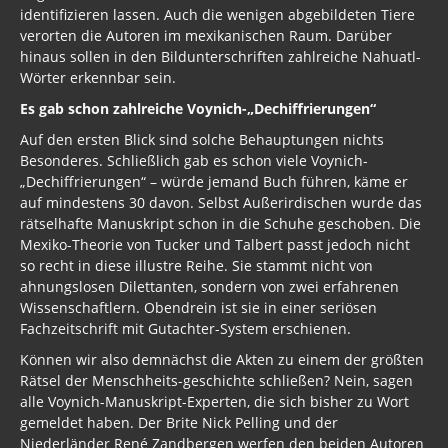
identifizieren lassen. Auch die wenigen abgebildeten Tiere
verorten die Autoren im mexikanischen Raum. Darüber
hinaus sollen in den Bildunterschriften zahlreiche Nahuatl-
Wörter erkennbar sein.
Es gab schon zahlreiche Voynich-„Dechiffrierungen“
Auf den ersten Blick sind solche Behauptungen nichts
Besonderes. Schließlich gab es schon viele Voynich-
„Dechiffrierungen“ – würde jemand Buch führen, käme er
auf mindestens 30 davon. Selbst Außerirdischen wurde das
rätselhafte Manuskript schon in die Schuhe geschoben. Die
Mexiko-Theorie von Tucker und Talbert passt jedoch nicht
so recht in diese illustre Reihe. Sie stammt nicht von
ahnungslosen Dilettanten, sondern von zwei erfahrenen
Wissenschaftlern. Obendrein ist sie in einer seriösen
Fachzeitschrift mit Gutachter-System erschienen.
Können wir also demnächst die Akten zu einem der größten
Rätsel der Menschheits-geschichte schließen? Nein, sagen
alle Voynich-Manuskript-Experten, die sich bisher zu Wort
gemeldet haben. Der Brite Nick Pelling und der
Niederländer René Zandbergen werfen den beiden Autoren