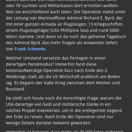
oder Öl suchten und Militärbasen dort errichten wollten.
Was sie anschließend auch taten. Die Operation stand unter
der Leitung von Marineoffizier Admiral Richard E. Byrd, der
mit einer ganzen Armada an Flugzeugen, 13 Kriegsschiffen,
einem Flugzeugträger (USS Phillipine Sea) und rund 5000
Mann startete. Und dann ist da noch das geheime Tagebuch
des Admiral Byrd, das mehr Fragen als Antworten liefert.
Von
Frank Schwede
.
Welcher Umstand versetzte das Pentagon in einen
derartigen Panikmodus? Immerhin fand diese
kostenaufwendige Operation kurz nach Ende des 2.
Weltkriegs statt, als die US Wirtschaft praktisch am Boden
lag. Es begann der Kalte Krieg zwischen dem Westen und
Russland.
Da stellt sich heute noch die berechtigte Frage, warum die
USA derartige viel Geld und militärische Stärke in ein
solches Projekt investierten, um in die entlegenste Gegend
der Erde zu reisen. Nach Ende der Operation sind nur
wenige Details darüber bekannt geworden.
Immerhin ist bekannt, dass mehr als 70.000 Fotos während