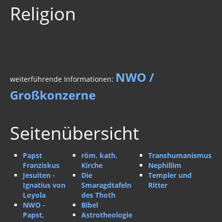
Religion
Strahlung / 5 G
Gift zum Genozid
Genderismus
Religion
NWO /
weiterführende Informationen:
Papst Franziskus
Großkonzerne
Jesuiten - Ignatius von Loyola
Seitenübersicht
NWO - Papst, Jesuiten, Malteser,
röm.kath. Kirche 2017
Papst
röm. kath.
Transhumanismus
Franziskus
Kirche
Nephillim
röm. kath. Kirche
Jesuiten -
Die
Templer und
Ignatius von
Smaragdtafeln
Ritter
Die Smaragdtafeln des Thoth
Loyola
des Thoth
NWO -
Bibel
Bibel
Papst,
Astrotheologie