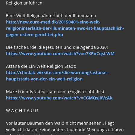
Eine-Welt-Religion/Interfaith der Illuminaten
http://new.euro-med.dk/20150401-eine-welt-
religioninterfaith-der-illuminaten-nwo-ist-hauptsachlich-
gegen-ostern-gerichtet.php
Die flache Erde, die Jesuiten und die Agenda 2030!
https://www.youtube.com/watch?v=o7XPoCqsLWM
Astana die Ein-Welt-Religion Stadt:
http://chodak.wixsite.com/die-warnung/astana---
hauptstadt-von-der-ein-welt-religion
Make Friends video statement (English subtitles)
https://www.youtube.com/watch?v=CGMQsJ0VzAk
W A C H T A U F!
Vor lauter Bäumen den Wald nicht mehr sehen.. liegt
vielleicht daran, keine anders-lautende Meinung zu hören
oder bisher gehört zu haben oder zu wollen.