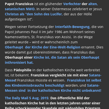
satanischen NWO
.
In seiner Ostermesse zelebriert er Jesus
Christus als “den Sohn des Lucifer,
der aus der Hölle
aufgestiegen ist”.
Wegen seiner Fortsetzung der
Interfaith-Bewegung,
die von
Papst Johannes Paul II im Jahr 1986 am Wohnort seines
Namensvetters, St. Franziskus von Assisi, in die Wege
geleitet wurde – wird er wahrscheinlich zum
Oberhaupt der Kirche der Eine-Welt-Religion
ernannt. Dies
würde damit gut übereinstimmen, dass Franziskus das
Oberhaupt einer
Kirche ist, die Satan als sein Oberhaupt
inthronisiert hat.
Dass
Pädophilie
in der katholischen Kirche weit verbreitet
ist, ist bekannt.
Franziskus vergleicht sie mit einer
Satans-
Messe
!
Franziskus müsste es wissen.
Franziskus ist selbst
des Kindesmissbrauchs beschuldigt
worden, und
Satans-
Messen sind in der katholischen Kirche nicht unbekannt!
The Daily Mail 5 Aug. 2015
:
Das öffentliche Bild der
katholischen Kirche hat in den letzten Jahren unter einer
Reihe schockierender Skandale mit pädophilen Priestern
gelitten.