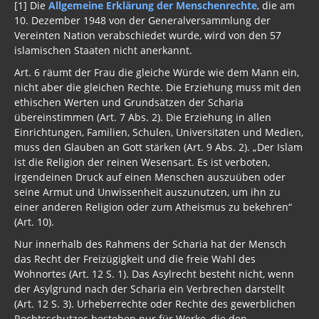
10. Dezember 1948 von der Generalversammlung der
Vereinten Nation verabschiedet wurde, wird von den 57
islamischen Staaten nicht anerkannt.
Art. 6 räumt der Frau die gleiche Würde wie dem Mann ein,
nicht aber die gleichen Rechte. Die Erziehung muss mit den
ethischen Werten und Grundsätzen der Scharia
übereinstimmen (Art. 7 Abs. 2). Die Erziehung in allen
Einrichtungen, Familien, Schulen, Universitäten und Medien,
muss den Glauben an Gott stärken (Art. 9 Abs. 2). „Der Islam
ist die Religion der reinen Wesensart. Es ist verboten,
irgendeinen Druck auf einen Menschen auszuüben oder
seine Armut und Unwissenheit auszunutzen, um ihn zu
einer anderen Religion oder zum Atheismus zu bekehren“
(Art. 10).
Nur innerhalb des Rahmens der Scharia hat der Mensch
das Recht der Freizügigkeit und die freie Wahl des
Wohnortes (Art. 12 S. 1). Das Asylrecht besteht nicht, wenn
der Asylgrund nach der Scharia ein Verbrechen darstellt
(Art. 12 S. 3). Urheberrechte oder Rechte des gewerblichen
Rechtsschutzes bestehen nur für Werke, die den
Grundsätzen der Scharia nicht widersprechen (Art. 16), also