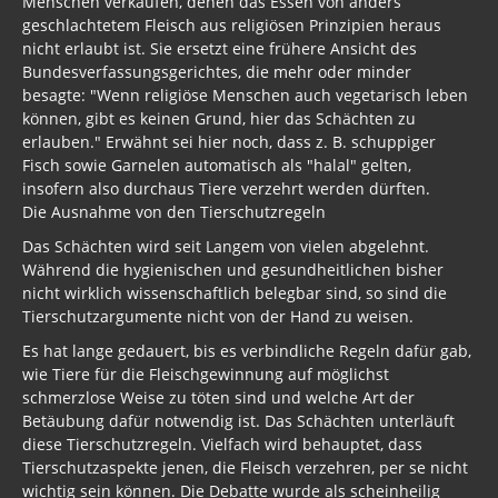
geschlachtetem Fleisch aus religiösen Prinzipien heraus
nicht erlaubt ist. Sie ersetzt eine frühere Ansicht des
Bundesverfassungsgerichtes, die mehr oder minder
besagte: "Wenn religiöse Menschen auch vegetarisch leben
können, gibt es keinen Grund, hier das Schächten zu
erlauben." Erwähnt sei hier noch, dass z. B. schuppiger
Fisch sowie Garnelen automatisch als "halal" gelten,
insofern also durchaus Tiere verzehrt werden dürften.
Die Ausnahme von den Tierschutzregeln
Das Schächten wird seit Langem von vielen abgelehnt.
Während die hygienischen und gesundheitlichen bisher
nicht wirklich wissenschaftlich belegbar sind, so sind die
Tierschutzargumente nicht von der Hand zu weisen.
Es hat lange gedauert, bis es verbindliche Regeln dafür gab,
wie Tiere für die Fleischgewinnung auf möglichst
schmerzlose Weise zu töten sind und welche Art der
Betäubung dafür notwendig ist. Das Schächten unterläuft
diese Tierschutzregeln. Vielfach wird behauptet, dass
Tierschutzaspekte jenen, die Fleisch verzehren, per se nicht
wichtig sein können. Die Debatte wurde als scheinheilig
abgetan und abgewürgt. Doch auch, wenn es für manche