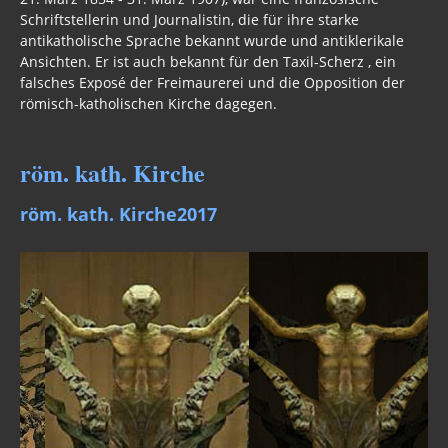
antikatholische Sprache bekannt wurde und antiklerikale
Freimaurer Bücher
Ansichten. Er ist auch bekannt für den Taxil-Scherz , ein
falsches Exposé der Freimaurerei und die Opposition der
google
römisch-katholischen Kirche dagegen.
Hörbücher
röm. kath. Kirche
Trump, Putin, Xi und die Fliehkräfte
röm. kath. Kirche2017
Tod der Tartarie
Wikileaks Daten
Bücher pdf
BRD / Deutschland
Stöverstuuv 2017, 2016. 2015
Gästebuch