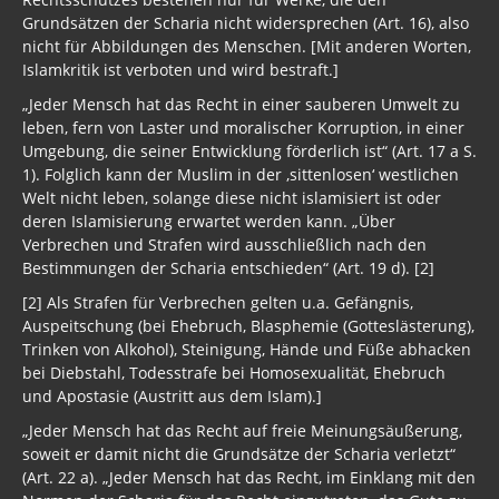
nicht für Abbildungen des Menschen. [Mit anderen Worten,
Islamkritik ist verboten und wird bestraft.]
„Jeder Mensch hat das Recht in einer sauberen Umwelt zu
leben, fern von Laster und moralischer Korruption, in einer
Umgebung, die seiner Entwicklung förderlich ist“ (Art. 17 a S.
1). Folglich kann der Muslim in der ‚sittenlosen‘ westlichen
Welt nicht leben, solange diese nicht islamisiert ist oder
deren Islamisierung erwartet werden kann. „Über
Verbrechen und Strafen wird ausschließlich nach den
Bestimmungen der Scharia entschieden“ (Art. 19 d). [2]
[2] Als Strafen für Verbrechen gelten u.a. Gefängnis,
Auspeitschung (bei Ehebruch, Blasphemie (Gotteslästerung),
Trinken von Alkohol), Steinigung, Hände und Füße abhacken
bei Diebstahl, Todesstrafe bei Homosexualität, Ehebruch
und Apostasie (Austritt aus dem Islam).]
„Jeder Mensch hat das Recht auf freie Meinungsäußerung,
soweit er damit nicht die Grundsätze der Scharia verletzt“
(Art. 22 a). „Jeder Mensch hat das Recht, im Einklang mit den
Normen der Scharia für das Recht einzutreten, das Gute zu