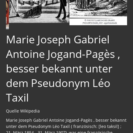
Der globale Prädiktor
Rom und Jerusalem
Marie Joseph Gabriel
Satanischer Kalender
Antoine Jogand-Pagès ,
Geschichte 2020
besser bekannt unter
Trump, Putin, Xi, der falsche Franziskus
»Lolita Express« Jeffrey Epstein
dem Pseudonym Léo
Jason Mason
Taxil
1. Weltkrieg
Quelle Wikipedia
Kulturrevolution
Marie Joseph Gabriel Antoine Jogand-Pagès , besser bekannt
New Zealand
unter dem Pseudonym Léo Taxil ( französisch: [leo taksil] ;
21. März 1854 - 31. März 1907), war eine französische
China Lake
Schriftstellerin und Journalistin, die für ihre starke