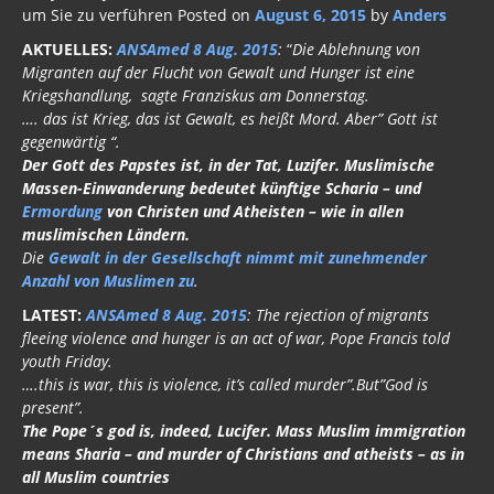
AKTUELLES:
ANSAmed 8 Aug. 2015
:
“
Die Ablehnung von
Migranten auf der Flucht von Gewalt und Hunger ist eine
Kriegshandlung, sagte Franziskus am Donnerstag.
…. das ist Krieg, das ist Gewalt, es heißt Mord. Aber” Gott ist
gegenwärtig “.
Der Gott des Papstes ist, in der Tat, Luzifer. Muslimische
Massen-Einwanderung bedeutet künftige Scharia – und
Ermordung
von Christen und Atheisten – wie in allen
muslimischen Ländern.
Die
Gewalt in der Gesellschaft nimmt mit zunehmender
Anzahl von Muslimen zu
.
LATEST:
ANSAmed 8 Aug. 2015
: The rejection of migrants
fleeing violence and hunger is an act of war, Pope Francis told
youth Friday.
….this is war, this is violence, it’s called murder”.But”God is
present”.
The Pope´s god is, indeed, Lucifer. Mass Muslim immigration
means Sharia – and murder of Christians and atheists – as in
all Muslim countries
Papst Franziskus
ist ein glühender
Verfechter
der
alten,