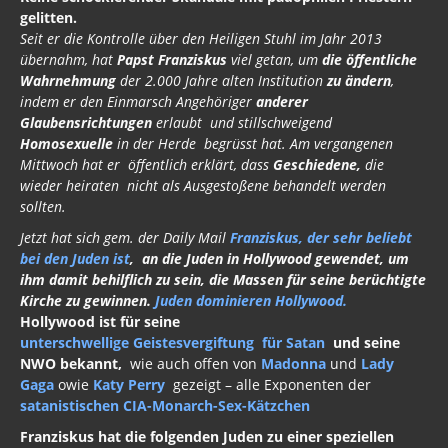
Seit er die Kontrolle über den Heiligen Stuhl im Jahr 2013
übernahm, hat
Papst Franziskus
viel getan, um
die öffentliche
Wahrnehmung
der 2.000 Jahre alten Institution
zu ändern
,
indem er den Einmarsch Angehöriger
anderer
Glaubensrichtungen
erlaubt und stillschweigend
Homosexuelle
in der Herde begrüsst hat. Am vergangenen
Mittwoch hat er öffentlich erklärt, dass
Geschiedene,
die
wieder heiraten nicht als Ausgestoßene behandelt werden
sollten.
Jetzt hat sich gem. der Daily Mail
Franziskus, der sehr beliebt
bei den Juden ist
, an die Juden in Hollywood gewendet, um
ihm damit behilflich zu sein, die Massen für seine berüchtigte
Kirche zu gewinnen.
Juden dominieren Hollywood.
Hollywood ist für seine
unterschwellige Geistesvergiftung für Satan
und seine
NWO bekannt,
wie auch offen von
Madonna
und
Lady
Gaga
owie
Katy Perry
gezeigt – alle Exponenten der
satanistischen CIA-Monarch-Sex-Kätzchen
Franziskus hat die folgenden Juden zu einer speziellen
Audienz im Vatikan eingeladen: