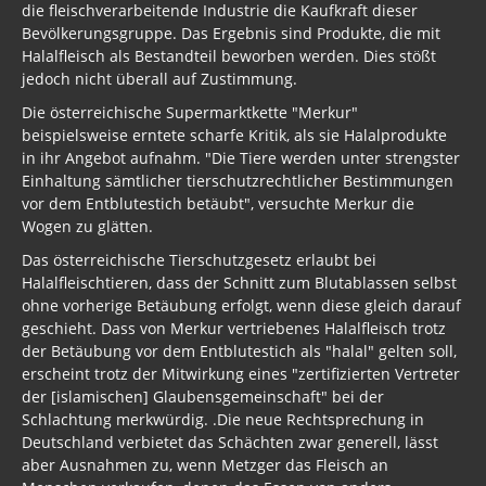
Bevölkerungsgruppe. Das Ergebnis sind Produkte, die mit
Halalfleisch als Bestandteil beworben werden. Dies stößt
jedoch nicht überall auf Zustimmung.
Die österreichische Supermarktkette "Merkur"
beispielsweise erntete scharfe Kritik, als sie Halalprodukte
in ihr Angebot aufnahm. "Die Tiere werden unter strengster
Einhaltung sämtlicher tierschutzrechtlicher Bestimmungen
vor dem Entblutestich betäubt", versuchte Merkur die
Wogen zu glätten.
Das österreichische Tierschutzgesetz erlaubt bei
Halalfleischtieren, dass der Schnitt zum Blutablassen selbst
ohne vorherige Betäubung erfolgt, wenn diese gleich darauf
geschieht. Dass von Merkur vertriebenes Halalfleisch trotz
der Betäubung vor dem Entblutestich als "halal" gelten soll,
erscheint trotz der Mitwirkung eines "zertifizierten Vertreter
der [islamischen] Glaubensgemeinschaft" bei der
Schlachtung merkwürdig. .Die neue Rechtsprechung in
Deutschland verbietet das Schächten zwar generell, lässt
aber Ausnahmen zu, wenn Metzger das Fleisch an
Menschen verkaufen, denen das Essen von anders