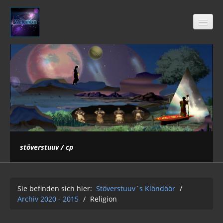
Stöverstuuv´s Klöndöör
Freimaurer
04-2021
Archiv 2020 - 2015
stöverstuuv / cp
01-12-2Q2Q
AUFKLÄRUNG 2Q2Q
Sie befinden sich hier:
Stöverstuuv´s Klöndöör
/
Wasser 2019
Archiv 2020 - 2015
/
Religion
Klimawandel der Kabale