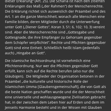
Erklärungen das Maß („der Rahmen“) der Menschenrechte.
Die Erklärung richtet sich ausweislich der Präambel und des
Art. 1 an die ganze Menschheit, wonach alle Menschen eine
Familie bilden, deren Mitglieder durch die Unterwerfung
unter Gott („Diener Gottes“, Koran 3, 51; 6, 102; 10, 3) vereint
sind. Aber die Menschenrechte sind „Gottesgabe und
Gottesgnade, die ihre Empfänger zu Gehorsam gegenüber
dem Schöpfer verpflichtet“. Rechte und Pflichten (gegenüber
Gott) sind eine Einheit. Schließlich heißt Islam (jedenfalls
auch) „Hingabe an Gott“.
Die islamische Rechtsordnung ist vornehmlich eine
Pflichtenordnung. Nur wer die Pflichten gegenüber Gott
erfüllt, kann sich auf die Rechte berufen (also nur die
Gläubigen). Die Mitglieder der Organisation betonen in der
Präambel „die kulturelle und historische Rolle der
islamischen Umma [Glaubensgemeinschaft], die von Gott als
die beste Nation geschaffen wurde und die der Menschheit
eine universelle und wohlausgewogene Zivilisation gebracht
hat, in der zwischen dem Leben hier auf Erden und dem im
Jenseits Harmonie besteht und in der Wissen mit Glauben
einhergeht, …“ >>>
weiterlesen