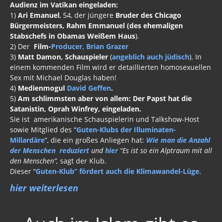
1)
Ari Emanuel
, 54, der jüngere
Bruder des Chicago
Bürgermeisters, Rahm Emmanuel (des ehemaligen
Stabschefs in Obamas Weißem Haus
).
2) Der
Film-
Producer, Brian Grazer
3)
Matt Damon, Schauspieler
(
angeblich auch jüdisch
). In
einem kommenden Film wird er detaillierten homosexuellen
Sex mit Michael Douglas haben!
4)
Medienmogul
David Geffen
.
5)
Am schlimmsten aber von allem:
Der Papst hat die
Satanistin, Oprah Winfrey, eingeladen.
Sie ist amerikanische Schauspielerin und Talkshow-Host
sowie Mitglied des “
Guten-Klubs der Illuminaten-
Millardäre
“, die ein großes Anliegen hat:
Wie man die Anzahl
der Menschen reduziert
und
hier
“Es ist so ein Alptraum mit all
den Menschen”,
sagt der Klub.
Dieser “
Guten-Klub” fördert auch die Klimawandel-Lüge
.
hier weiterlesen
Auch im Islam gibt es