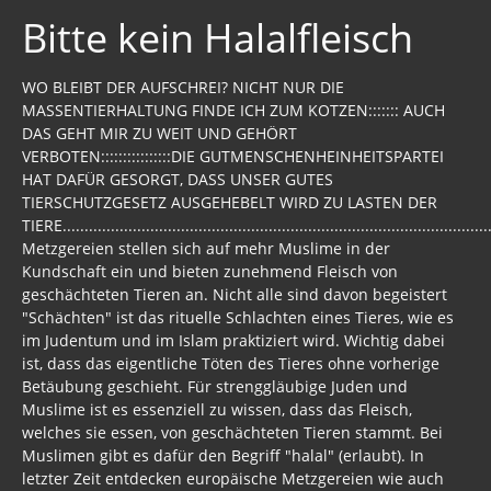
Bitte kein Halalfleisch
WO BLEIBT DER AUFSCHREI? NICHT NUR DIE
MASSENTIERHALTUNG FINDE ICH ZUM KOTZEN::::::: AUCH
DAS GEHT MIR ZU WEIT UND GEHÖRT
VERBOTEN::::::::::::::::DIE GUTMENSCHENHEINHEITSPARTEI
HAT DAFÜR GESORGT, DASS UNSER GUTES
TIERSCHUTZGESETZ AUSGEHEBELT WIRD ZU LASTEN DER
TIERE..................................................................................................
Metzgereien stellen sich auf mehr Muslime in der
Kundschaft ein und bieten zunehmend Fleisch von
geschächteten Tieren an. Nicht alle sind davon begeistert
"Schächten" ist das rituelle Schlachten eines Tieres, wie es
im Judentum und im Islam praktiziert wird. Wichtig dabei
ist, dass das eigentliche Töten des Tieres ohne vorherige
Betäubung geschieht. Für strenggläubige Juden und
Muslime ist es essenziell zu wissen, dass das Fleisch,
welches sie essen, von geschächteten Tieren stammt. Bei
Muslimen gibt es dafür den Begriff "halal" (erlaubt). In
letzter Zeit entdecken europäische Metzgereien wie auch
die fleischverarbeitende Industrie die Kaufkraft dieser