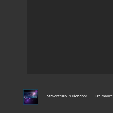
Stöverstuuv´s Klöndöör
Freimaure