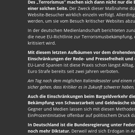
Des „Terrorismus“ machen sich dann nicht nur die 
einer solchen Seite.
Der Zweck dieser Maßnahme dürf
Website-Besucher wirklich einzeln verfolgt. Allerdi
werden, um sie vom Besuch kritischer Websites abzu
In der deutschen Medienlandschaft berichteten zunä
die neue EU-Richtlinie zur Terrorismusbekämpfung, 
kritisiert wird.
Mit diesem letzten Aufbäumen vor dem drohenden
Einschränkungen der Rede- und Pressefreiheit un
EU-Land Spanien ist diese Praxis schon längst Allta
Euro Strafe bereits seit zwei Jahren verboten.
Am Tag nach dem möglichen Italiendesaster und einem 
sicher gehen, dass Kritiker es in Zukunft schwerer haben
Auch die Einschränkungen beim Bargeldverkehr die
Bekämpfung von Schwarzarbeit und Geldwäsche si
Gegner und Medien lassen sich mit diesen Methoden j
EinProzentInitative offenbar auf politischem Druck d
In Deutschland ist die Bundesregierung unter Fede
noch mehr Diktatur.
Derweil wird sich Erdogan in A