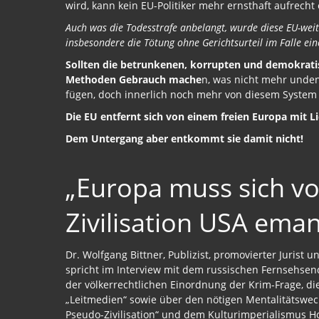
wird, kann kein EU-Politiker mehr ernsthaft aufrecht 
Auch was die Todesstrafe anbelangt, wurde diese EU-wei
insbesondere die Tötung ohne Gerichtsurteil im Falle ein
Sollten die betrunkenen, korrupten und demokratis
Methoden Gebrauch mache
n, was nicht mehr undenk
fügen, doch innerlich noch mehr von diesem System ab
Die EU entfernt sich von einem freien Europa mit 
Dem Untergang aber entkommt sie damit nicht!
„Europa muss sich v
Zivilisation USA eman
Dr. Wolfgang Bittner, Publizist, promovierter Jurist
spricht im Interview mit dem russischen Fernsehsend
der völkerrechtlichen Einordnung der Krim-Frage, d
„Leitmedien“ sowie über den nötigen Mentalitätswec
Pseudo-Zivilisation“ und dem Kulturimperialismus H