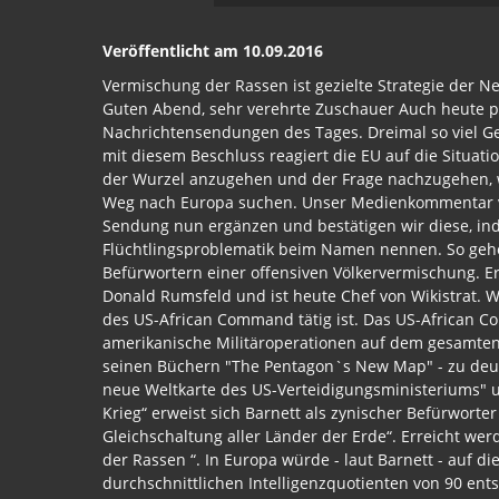
Veröffentlicht am 10.09.2016
Vermischung der Rassen ist gezielte Strategie der 
Guten Abend, sehr verehrte Zuschauer Auch heute pr
Nachrichtensendungen des Tages. Dreimal so viel Gel
mit diesem Beschluss reagiert die EU auf die Situat
der Wurzel anzugehen und der Frage nachzugehen, w
Weg nach Europa suchen. Unser Medienkommentar von
Sendung nun ergänzen und bestätigen wir diese, ind
Flüchtlingsproblematik beim Namen nennen. So gehör
Befürwortern einer offensiven Völkervermischung. Er
Donald Rumsfeld und ist heute Chef von Wikistrat. Wi
des US-African Command tätig ist. Das US-African
amerikanische Militäroperationen auf dem gesamten
seinen Büchern "The Pentagon`s New Map" - zu deuts
neue Weltkarte des US-Verteidigungsministeriums" un
Krieg“ erweist sich Barnett als zynischer Befürworter 
Gleichschaltung aller Länder der Erde“. Erreicht werd
der Rassen “. In Europa würde - laut Barnett - auf d
durchschnittlichen Intelligenzquotienten von 90 ents