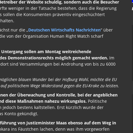
Betreiber der Website schuldig, sondern auch die Besucher
te weniger in der Tatsache bestehen, dass die Regierung
ngs sollen die Konsumenten präventiv eingeschüchtert
halten.
chst nur die „
Deutschen Wirtschafts Nachrichten
“ über
die von der Organisation Human Right Watch scharf
 Untergang sollen am Montag weitreichende
d des Demonstrationsrechts möglich gemacht werden.
Im
g, dort sind Versammlungen bei Androhung von bis zu 6000
möglichen blauen Wunder bei der Hofburg Wahl, möchte die EU
, auf politischem Wege Widerstand gegen die EU-Krake zu leisten.
nen der Überwachung und Kontrolle, bei der angeblichen
nd diese Maßnahmen nahezu wirkungslos.
Politische
edoch bestens kaltstellen. Erst kürzlich wurde der
as Konto gekündigt.
rführung von Justizminister Maas ebenso auf dem Weg in
nkara ins Fäustchen lachen, denn was ihm vorgeworfen