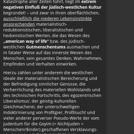
Katastrophe aller Zeiten führt, liegt im
extrem
negativen Einfluß der jüdisch-westlichen Kultur
begründet! – und zwar in ihren oberflächlichen,
ausschließlich die niederen Lebensinstinkte
ansprechenden
materialistisch-
reduktionistischen, liberalistischen und
hedonistischen Werten, die das Wesen des
„american way of life“
bzw. des jüdisch-
westlichen
Gutmenschentums
ausmachen und
in fataler Weise auf das innerste Wesen des
Menschen, sein gesamtes Denken, Wahrnehmen,
Empfinden und Verhalten einwirken.
Hierzu zählen unter anderem die westlichen
Ideale der materialistischen Bereicherung und
der Befriedigung sinnlicher Genüsse, die
Verherrlichung des materiellen Wohlstands und
des technischen Fortschritts, des egozentrischen
Liberalismus’, der geistig-kulturellen
Gleichmacherei, der unterschwelligen
Indoktrinierung von Profitgier, Profilsucht und
vieler anderer perverser Pseudo-Werte der vom
Judentum für die Goyim (= Nichtjuden =
Menschenr$inder) geschaffenen Versklavungs-