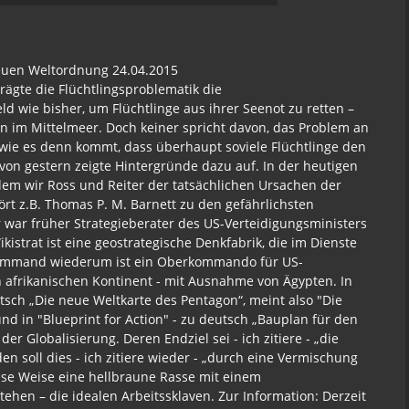
Neuen Weltordnung 24.04.2015
ägte die Flüchtlingsproblematik die
d wie bisher, um Flüchtlinge aus ihrer Seenot zu retten –
ion im Mittelmeer. Doch keiner spricht davon, das Problem an
ie es denn kommt, dass überhaupt soviele Flüchtlinge den
 gestern zeigte Hintergründe dazu auf. In der heutigen
em wir Ross und Reiter der tatsächlichen Ursachen der
t z.B. Thomas P. M. Barnett zu den gefährlichsten
 war früher Strategieberater des US-Verteidigungsministers
kistrat ist eine geostrategische Denkfabrik, die im Dienste
 Command wiederum ist ein Oberkommando für US-
 afrikanischen Kontinent - mit Ausnahme von Ägypten. In
ch „Die neue Weltkarte des Pentagon“, meint also "Die
d in "Blueprint for Action" - zu deutsch „Bauplan für den
der Globalisierung. Deren Endziel sei - ich zitiere - „die
en soll dies - ich zitiere wieder - „durch eine Vermischung
iese Weise eine hellbraune Rasse mit einem
tehen – die idealen Arbeitssklaven. Zur Information: Derzeit