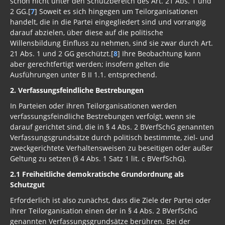
schon nicht unter den Schutzbereich des Art. 21 Abs. 1 und
2 GG.[
7
] Soweit es sich hingegen um Teilorganisationen
handelt, die in die Partei eingegliedert sind und vorrangig
darauf abzielen, über diese auf die politische
Willensbildung Einfluss zu nehmen, sind sie zwar durch Art.
21 Abs. 1 und 2 GG geschützt.[
8
] Ihre Beobachtung kann
aber gerechtfertigt werden; insofern gelten die
Ausführungen unter B II 1.1. entsprechend.
2. Verfassungsfeindliche Bestrebungen
In Parteien oder ihren Teilorganisationen werden
verfassungsfeindliche Bestrebungen verfolgt, wenn sie
darauf gerichtet sind, die in § 4 Abs. 2 BVerfSchG genannten
Verfassungsgrundsätze durch politisch bestimmte, ziel- und
zweckgerichtete Verhaltensweisen zu beseitigen oder außer
Geltung zu setzen (§ 4 Abs. 1 Satz 1 lit. c BVerfSchG).
2.1 Freiheitliche demokratische Grundordnung als
Schutzgut
Erforderlich ist also zunächst, dass die Ziele der Partei oder
ihrer Teilorganisation einen der in § 4 Abs. 2 BVerfSchG
genannten Verfassungsgrundsätze berühren. Bei der