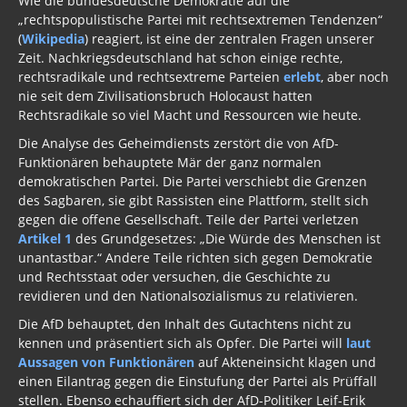
Wie die bundesdeutsche Demokratie auf die
„rechtspopulistische Partei mit rechtsextremen Tendenzen“
(
Wikipedia
) reagiert, ist eine der zentralen Fragen unserer
Zeit. Nachkriegsdeutschland hat schon einige rechte,
rechtsradikale und rechtsextreme Parteien
erlebt
, aber noch
nie seit dem Zivilisationsbruch Holocaust hatten
Rechtsradikale so viel Macht und Ressourcen wie heute.
Die Analyse des Geheimdiensts zerstört die von AfD-
Funktionären behauptete Mär der ganz normalen
demokratischen Partei. Die Partei verschiebt die Grenzen
des Sagbaren, sie gibt Rassisten eine Plattform, stellt sich
gegen die offene Gesellschaft. Teile der Partei verletzen
Artikel 1
des Grundgesetzes: „Die Würde des Menschen ist
unantastbar.“ Andere Teile richten sich gegen Demokratie
und Rechtsstaat oder versuchen, die Geschichte zu
revidieren und den Nationalsozialismus zu relativieren.
Die AfD behauptet, den Inhalt des Gutachtens nicht zu
kennen und präsentiert sich als Opfer. Die Partei will
laut
Aussagen von Funktionären
auf Akteneinsicht klagen und
einen Eilantrag gegen die Einstufung der Partei als Prüffall
stellen. Ebenso echauffiert sich der AfD-Politiker Leif-Erik