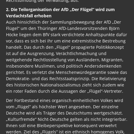
Rechtsbindung der Verwaltung, aus.
2. Die Teilorganisation der AfD „Der Flügel“ wird zum
Verdachtsfall erhoben
Auch hinsichtlich der Sammlungsbewegung der AfD „Der
Flügel“ um den Thüringer AfD-Landesvorsitzenden Björn
Höcke liegen dem BfV stark verdichtete Anhaltspunkte dafür
vor, dass es sich bei ihr um eine extremistische Bestrebung
handelt. Das durch den „Flügel“ propagierte Politikkonzept
ist auf die Ausgrenzung, Verächtlichmachung und
weitgehende Rechtlosstellung von Ausländern, Migranten,
insbesondere Muslimen, und politisch Andersdenkenden
gerichtet. Es verletzt die Menschenwürdegarantie sowie das
Demokratie- und das Rechtsstaatsprinzip. Die Relativierung
des historischen Nationalsozialismus zieht sich zudem wie
ein roter Faden durch die Aussagen der „Flügel“-Vertreter.
Der Fortbestand eines organisch-einheitlichen Volkes wird
vom „Flügel“ als höchster Wert angesehen. Der einzelne
Deutsche wird als Träger des Deutschtums wertgeschätzt.
„Kulturfremde“ Nicht-Deutsche gelten als nicht integrierbar.
Ihnen soll eine Bleibeperspektive konsequent verwehrt
werden. Ziel des „Flügels“ ist ein ethnisch homogenes Volk,