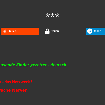
***
teilen
teilen
teilen
usende Kinder gerettet - deutsch
r - das Netzwerk !
chwache Nerven