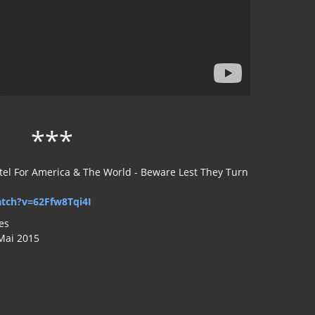
***
 Intel For America & The World - Beware Lest They Turn
tch?v=62Ffw8Tqi4I
es
.Mai 2015