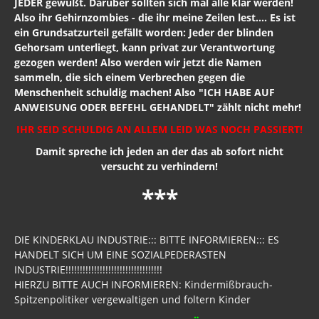
JEDER gewußt. Darüber sollten sich mal alle klar werden!
Also ihr Gehirnzombies - die ihr meine Zeilen lest.... Es ist
Grundlagen
ein Grundsatzurteil gefällt worden: Jeder der blinden
Gehorsam unterliegt, kann privat zur Verantwortung
Archiv Nachrichten
gezogen werden! Also werden wir jetzt die Namen
sammeln, die sich einem Verbrechen gegen die
Neuigkeiten Dezember 2018
Menschenheit schuldig machen! Also "ICH HABE AUF
ANWEISUNG ODER BEFEHL GEHANDELT" zählt nicht mehr!
Nachrichten Dezember 2017
IHR SEID SCHULDIG AN ALLEM LEID WAS NOCH PASSIERT!
Nachrichten November 2017
Damit spreche ich jeden an der das ab sofort nicht
Nachrichten Oktober 2017
versucht zu verhindern!
***
Nachrichten September 2017
Nachrichten August 2017
DIE KINDERKLAU INDUSTRIE::: BITTE INFORMIEREN::: ES
Nachrichten Juli 2017
HANDELT SICH UM EINE SOZIALPEDERASTEN
INDUSTRIE!!!!!!!!!!!!!!!!!!!!!!!!!!!!!!!!!!
Nachrichten Juni 2017
HIERZU BITTE AUCH INFORMIEREN: Kindermißbrauch-
Spitzenpolitiker vergewaltigen und foltern Kinder
Nachrichten Mai 2017