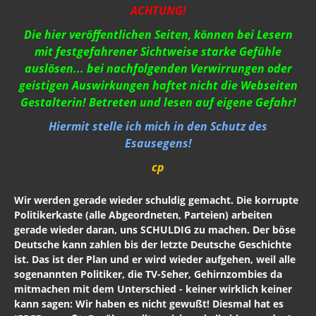
ACHTUNG!
Freimaurer Bücher
Die hier veröffentlichen Seiten, können bei Lesern
mit festgefahrener Sichtweise starke Gefühle
google
auslösen... bei nachfolgenden Verwirrungen oder
geistigen Auswirkungen haftet nicht die Webseiten
Hörbücher
Gestalterin! Betreten und lesen auf eigene Gefahr!
Trump, Putin, Xi und die Fliehkräfte
Hiermit stelle ich mich in den Schutz des
Tod der Tartarie
Esausegens!
cp
Wikileaks Daten
Bücher pdf
Wir werden gerade wieder schuldig gemacht. Die korrupte
Politikerkaste (alle Abgeordneten, Parteien) arbeiten
BRD / Deutschland
gerade wieder daran, uns SCHULDIG zu machen. Der böse
Deutsche kann zahlen bis der letzte Deutsche Geschichte
Stöverstuuv 2017, 2016. 2015
ist. Das ist der Plan und er wird wieder aufgehen, weil alle
sogenannten Politiker, die TV-Seher, Gehirnzombies da
Archiv Stöverstuuv 2017, 2016, 2015
mitmachen mit dem Unterschied - keiner wirklich keiner
kann sagen: Wir haben es nicht gewußt! Diesmal hat es
Archiv 2017