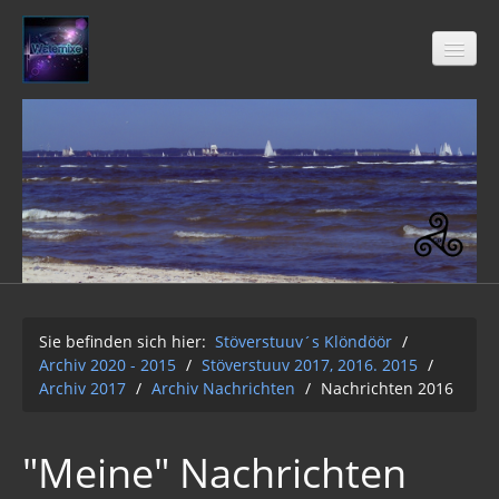
Stöverstuuv´s Klöndöör
Freimaurer
04-2021
Archiv 2020 - 2015
01-12-2Q2Q
Sie befinden sich hier:
Stöverstuuv´s Klöndöör
/
Archiv 2020 - 2015
/
Stöverstuuv 2017, 2016. 2015
/
AUFKLÄRUNG 2Q2Q
Archiv 2017
/
Archiv Nachrichten
/
Nachrichten 2016
Wasser 2019
"Meine" Nachrichten
Klimawandel der Kabale