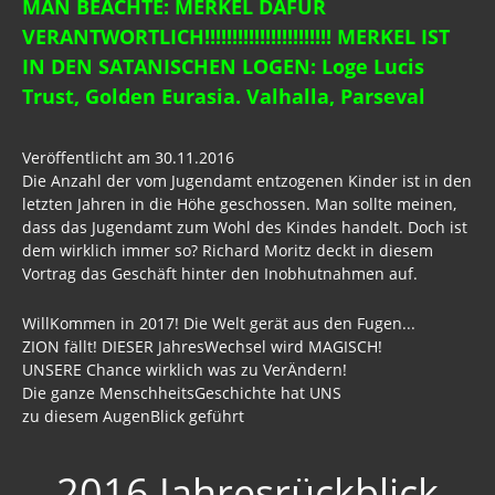
MAN BEACHTE: MERKEL DAFÜR
Nachrichten April 2017
VERANTWORTLICH!!!!!!!!!!!!!!!!!!!!!!! MERKEL IST
IN DEN SATANISCHEN LOGEN: Loge Lucis
Nachrichten März 2017
Trust, Golden Eurasia. Valhalla, Parseval
Nachrichten Februar 2017
Veröffentlicht am 30.11.2016
Nachrichten Januar 2017
Die Anzahl der vom Jugendamt entzogenen Kinder ist in den
Nachrichten 2016
letzten Jahren in die Höhe geschossen. Man sollte meinen,
dass das Jugendamt zum Wohl des Kindes handelt. Doch ist
Archiv Nachrichten 2016
dem wirklich immer so? Richard Moritz deckt in diesem
Vortrag das Geschäft hinter den Inobhutnahmen auf.
Verfassung
WillKommen in 2017! Die Welt gerät aus den Fugen...
Verfassunggebende Versammlung
ZION fällt! DIESER JahresWechsel wird MAGISCH!
UNSERE Chance wirklich was zu VerÄndern!
Kriege
Die ganze MenschheitsGeschichte hat UNS
zu diesem AugenBlick geführt
Keshe
Wissenschaft
2016 Jahresrückblick