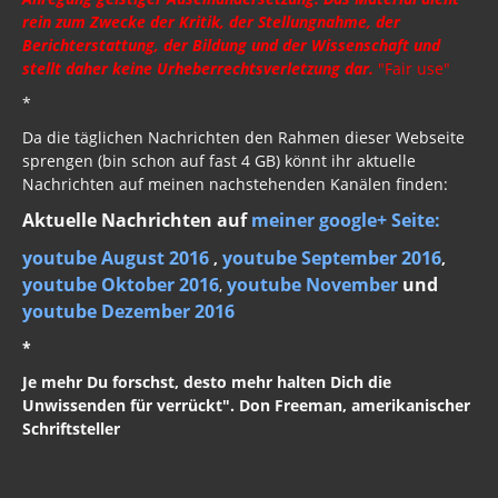
Neues Bewußtsein
rein zum Zwecke der Kritik, der Stellungnahme, der
Berichterstattung, der Bildung und der Wissenschaft und
Der globale Prädiktor
stellt daher keine Urheberrechtsverletzung dar.
"Fair use"
Rom und Jerusalem
*
Da die täglichen Nachrichten den Rahmen dieser Webseite
Satanischer Kalender
sprengen (bin schon auf fast 4 GB) könnt ihr aktuelle
Nachrichten auf meinen nachstehenden Kanälen finden:
Geschichte 2020
Aktuelle Nachrichten auf
meiner google+ Seite:
Trump, Putin, Xi, der falsche Franziskus
youtube August 2016
youtube September 2016
,
,
»Lolita Express« Jeffrey Epstein
youtube Oktober 2016
youtube November
und
,
youtube Dezember 2016
Jason Mason
*
1. Weltkrieg
Je mehr Du forschst, desto mehr halten Dich die
Unwissenden für verrückt". Don Freeman, amerikanischer
Kulturrevolution
Schriftsteller
New Zealand
China Lake