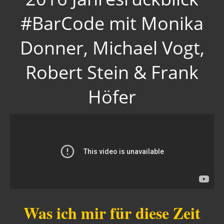
Matrix
#BarCode mit Monika
Abmahnungen / Behördenschreiben
Donner, Michael Vogt,
INFORMATIONEN ZUM PRÜFEN
Robert Stein & Frank
Schleswig-Holstein
AVAAZ - WELTZERSTÖRER
Höfer
Flase Flag
3. Weltkrieg
Dresden
Wirklich wichtig
Gästebuch
Was ich mir für diese Zeit