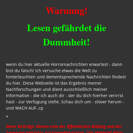
Strahlung / 5 G
Warnung!
Gift zum Genozid
Lesen gefährdet die
Genderismus
Dummheit!
Religion
Vereinigte Staaten von Europa
USA 2019
wenn du hier aktuelle Horrornachrichten erwartest - dann
bist du falsch! Ich versuche etwas die Welt zu
Wahrheit gegen MSM
hinterleuchten und dementsprechende Nachrichten findest
du hier. Diese Webseite ist das Ergebnis meiner
Mark Passio
Nachforschungen und dient ausschließlich meiner
Information - die ich auch dir - der du dich hierher verirrst
Außerirdische?
hast - zur Verfügung stelle. Schau dich um - stöver herum -
und WACH AUF..cp
Vergangenheit
*
Zeitgeschichte
Diese Beiträge dienen rein der öffentlichen Bildung und der
Anregung geistiger Auseinandersetzung. Das Material dient