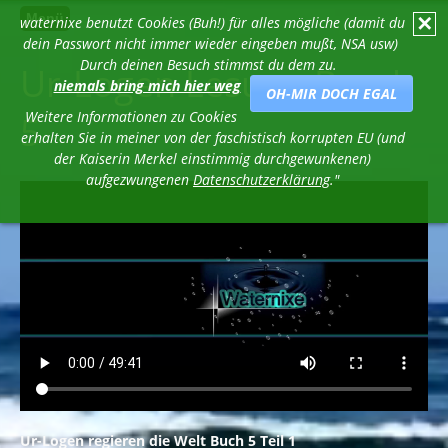
Menü
✕
waternixe benutzt Cookies (Buh!) für alles mögliche (damit du
dein Passwort nicht immer wieder eingeben mußt, NSA usw)
Durch deinen Besuch stimmst du dem zu.
Ur-Logen Lesung Band
niemals bring mich hier weg
OH-MIR DOCH EGAL
Weitere Informationen zu Cookies
5
erhalten Sie in meiner von der faschistisch korrupten EU (und
der Kaiserin Merkel einstimmig durchgewunkenen)
aufgezwungenen
Datenschutzerklärung
."
Ur-Logen regieren die Welt Buch 5 Teil 1