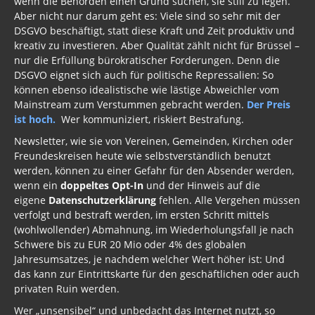
wenn die Behörden einen Grund suchen, sie still zu legen.
Aber nicht nur darum geht es: Viele sind so sehr mit der
DSGVO beschäftigt, statt diese Kraft und Zeit produktiv und
kreativ zu investieren. Aber Qualität zählt nicht für Brüssel –
nur die Erfüllung bürokratischer Forderungen. Denn die
DSGVO eignet sich auch für politische Repressalien: So
können ebenso idealistische wie lästige Abweichler vom
Mainstream zum Verstummen gebracht werden.
Der Preis
ist hoch.
Wer kommuniziert, riskiert Bestrafung.
Newsletter, wie sie von Vereinen, Gemeinden, Kirchen oder
Freundeskreisen heute wie selbstverständlich benutzt
werden, können zu einer Gefahr für den Absender werden,
wenn ein
doppeltes Opt-In
und der Hinweis auf die
eigene
Datenschutzerklärung
fehlen. Alle Vergehen müssen
verfolgt und bestraft werden, im ersten Schritt mittels
(wohlwollender) Abmahnung, im Wiederholungsfall je nach
Schwere bis zu EUR 20 Mio oder 4% des globalen
Jahresumsatzes, je nachdem welcher Wert höher ist: Und
das kann zur Eintrittskarte für den geschäftlichen oder auch
privaten Ruin werden.
Wer „unsensibel“ und unbedacht das Internet nutzt, so