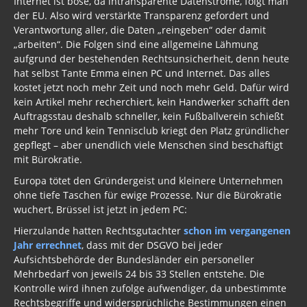
Internet ist böse, da intransparente Datenströme, folgt man
der EU. Also wird verstärkte Transparenz gefordert und
Verantwortung aller, die Daten „reingeben“ oder damit
„arbeiten“. Die Folgen sind eine allgemeine Lähmung
aufgrund der bestehenden Rechtsunsicherheit, denn heute
hat selbst Tante Emma einen PC und Internet. Das alles
kostet jetzt noch mehr Zeit und noch mehr Geld. Dafür wird
kein Artikel mehr recherchiert, kein Handwerker schafft den
Auftragsstau deshalb schneller, kein Fußballverein schießt
mehr Tore und kein Tennisclub kriegt den Platz gründlicher
gepflegt – aber unendlich viele Menschen sind beschäftigt
mit Bürokratie.
Europa tötet den Gründergeist und kleinere Unternehmen
ohne tiefe Taschen für ewige Prozesse. Nur die Bürokratie
wuchert, Brüssel ist jetzt in jedem PC:
Hierzulande hatten Rechtsgutachter
schon im vergangenen
Jahr errechnet
, dass mit der DSGVO bei jeder
Aufsichtsbehörde der Bundesländer ein personeller
Mehrbedarf von jeweils 24 bis 33 Stellen entstehe. Die
Kontrolle wird ihnen zufolge aufwendiger, da unbestimmte
Rechtsbegriffe und widersprüchliche Bestimmungen einen