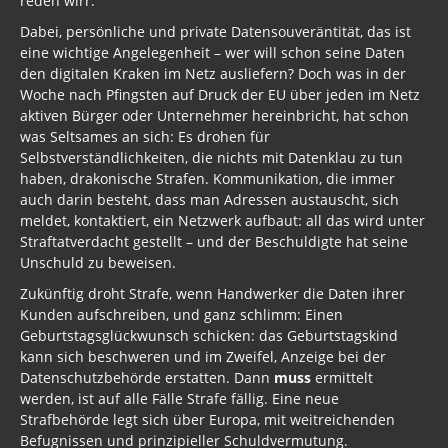
reden wirr.
Dabei, persönliche und private Datensouveräntität, das ist
eine wichtige Angelegenheit – wer will schon seine Daten
den digitalen Kraken im Netz ausliefern? Doch was in der
Woche nach Pfingsten auf Druck der EU über jeden im Netz
aktiven Bürger oder Unternehmer hereinbricht, hat schon
was Seltsames an sich: Es drohen für
Selbstverständlichkeiten, die nichts mit Datenklau zu tun
haben, drakonische Strafen. Kommunikation, die immer
auch darin besteht, dass man Adressen austauscht, sich
meldet, kontaktiert, ein Netzwerk aufbaut: all das wird unter
Straftatverdacht gestellt – und der Beschuldigte hat seine
Unschuld zu beweisen.
Zukünftig droht Strafe, wenn Handwerker die Daten ihrer
Kunden aufschreiben, und ganz schlimm: Einen
Geburtstagsglückwunsch schicken: das Geburtstagskind
kann sich beschweren und im Zweifel, Anzeige bei der
Datenschutzbehörde erstatten. Dann
muss
ermittelt
werden, ist auf alle Fälle Strafe fällig. Eine neue
Strafbehörde legt sich über Europa, mit weitreichenden
Befugnissen und prinzipieller Schuldvermutung.