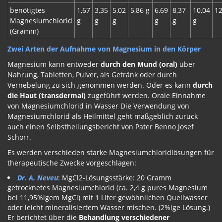
benötigtes
1,67
3,35
5,02
5,86 g
6,69
8,37
10,04
12
Magnesiumchlorid
g
g
g
g
g
g
(Gramm)
Zwei Arten der Aufnahme von Magnesium in den Körper
Magnesium kann entweder
durch den Mund (oral)
über
Nahrung, Tabletten, Pulver, als Getränk oder durch
Vernebelung zu sich genommen werden. Oder es kann
durch
die Haut (transdermal)
zugeführt werden. Orale Einnahme
von Magnesiumchlorid in Wasser Die Verwendung von
Magnesiumchlorid als Heilmittel geht maßgeblich zurück
auch einen Selbstheilungsbericht von Pater Benno Josef
Schorr.
Es werden verschieden starke Magnesiumchloridlösungen für
therapeutische Zwecke vorgeschlagen:
Dr. A. Neveu
: MgCl2-Lösungsstärke: 20 Gramm
getrocknetes Magnesiumchlorid (ca. 2,4 g pures Magnesium
bei 11,95%igem MgCl) mit 1 Liter gewöhnlichen Quellwasser
oder leicht mineralisiertem Wasser mischen. (2%ige Lösung.)
Er berichtet über die
Behandlung verschiedener