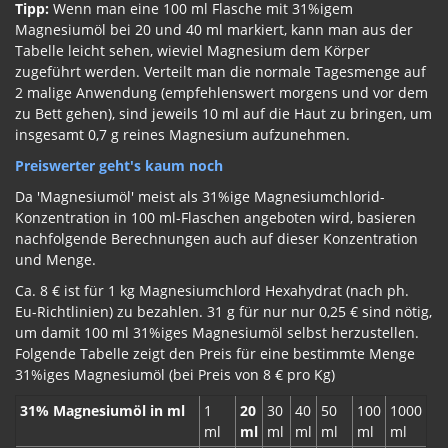
Tipp:
Wenn man eine 100 ml Flasche mit 31%igem
Magnesiumöl bei 20 und 40 ml markiert, kann man aus der
Tabelle leicht sehen, wieviel Magnesium dem Körper
zugeführt werden. Verteilt man die normale Tagesmenge auf
2 malige Anwendung (empfehlenswert morgens und vor dem
zu Bett gehen), sind jeweils 10 ml auf die Haut zu bringen, um
insgesamt 0,7 g reines Magnesium aufzunehmen.
Preiswerter geht's kaum noch
Da 'Magnesiumöl' meist als 31%ige Magnesiumchlorid-
Konzentration in 100 ml-Flaschen angeboten wird, basieren
nachfolgende Berechnungen auch auf dieser Konzentration
und Menge.
Ca. 8 € ist für 1 kg Magnesiumchlord Hexahydrat (nach ph.
Eu-Richtlinien) zu bezahlen. 31 g für nur nur 0,25 € sind nötig,
um damit 100 ml 31%iges Magnesiumöl selbst herzustellen.
Folgende Tabelle zeigt den Preis für eine bestimmte Menge
31%iges Magnesiumöl (bei Preis von 8 € pro Kg)
31% Magnesiumöl in ml
1
20
30
40
50
100
1000
ml
ml
ml
ml
ml
ml
ml