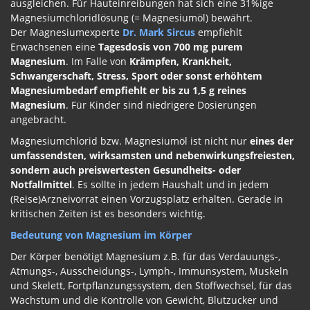
ausgleichen. Für Hauteinreibungen hat sich eine 31%ige
Magnesiumchloridlösung (= Magnesiumöl) bewährt.
Der Magnesiumexperte
Dr. Mark Sircus
empfiehlt
Erwachsenen eine
Tagesdosis von 700 mg purem
Magnesium
. Im Falle von
Krämpfen, Krankheit,
Schwangerschaft, Stress, Sport oder sonst erhöhtem
Magnesiumbedarf empfiehlt er bis zu 1,5 g reines
Magnesium
. Für Kinder sind niedrigere Dosierungen
angebracht.
Magnesiumchlorid bzw. Magnesiumöl ist nicht nur
eines der
umfassendsten, wirksamsten und nebenwirkungsfreiesten,
sondern auch preiswertesten Gesundheits- oder
Notfallmittel
. Es sollte in jedem Haushalt und in jedem
(Reise)Arzneivorrat einen Vorzugsplatz erhalten. Gerade in
kritischen Zeiten ist es besonders wichtig.
Bedeutung von Magnesium im Körper
Der Körper benötigt Magnesium z.B. für das Verdauungs-,
Atmungs-, Ausscheidungs-, Lymph-, Immunsystem, Muskeln
und Skelett, Fortpflanzungssystem, den Stoffwechsel, für das
Wachstum und die Kontrolle von Gewicht, Blutzucker und