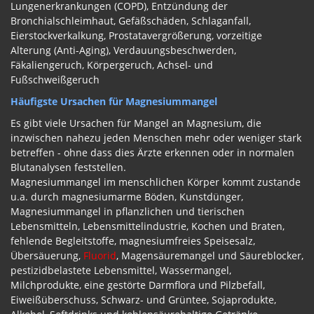
Lungenerkrankungen (COPD), Entzündung der
Bronchialschleimhaut, Gefäßschäden, Schlaganfall,
Eierstockverkalkung, Prostatavergrößerung, vorzeitige
Alterung (Anti-Aging), Verdauungsbeschwerden,
Fäkaliengeruch, Körpergeruch, Achsel- und
Fußschweißgeruch
Häufigste Ursachen für Magnesiummangel
Es gibt viele Ursachen für Mangel an Magnesium, die
inzwischen nahezu jeden Menschen mehr oder weniger stark
betreffen - ohne dass dies Ärzte erkennen oder in normalen
Blutanalysen feststellen.
Magnesiummangel im menschlichen Körper kommt zustande
u.a. durch magnesiumarme Böden, Kunstdünger,
Magnesiummangel in pflanzlichen und tierischen
Lebensmitteln, Lebensmittelindustrie, Kochen und Braten,
fehlende Begleitstoffe, magnesiumfreies Speisesalz,
Übersäuerung,
Fluorid
, Magensäuremangel und Säureblocker,
pestizidbelastete Lebensmittel, Wassermangel,
Milchprodukte, eine gestörte Darmflora und Pilzbefall,
Eiweißüberschuss, Schwarz- und Grüntee, Sojaprodukte,