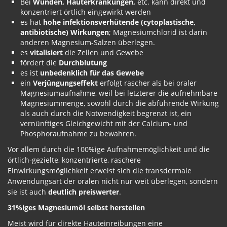
Bei
Wunden, Hauterkrankungen,
etc. kann direkt und
konzentriert örtlich eingewirkt werden
es hat
hohe infektionsverhütende (cytoplastische,
antibiotische) Wirkungen
; Magnesiumchlorid ist darin
anderen Magnesium-Salzen überlegen.
es
vitalisiert
die Zellen und Gewebe
fördert die
Durchblutung
es ist
unbedenklich für das Gewebe
ein
Verjüngungseffekt
erfolgt rascher als bei oraler
Magnesiumaufnahme, weil bei letzterer die aufnehmbare
Magnesiummenge, sowohl durch die abführende Wirkung
als auch durch die Notwendigkeit begrenzt ist, ein
vernünftiges Gleichgewicht mit der Calcium- und
Phosphoraufnahme zu bewahren.
Vor allem durch die 100%ige Aufnahmemöglichkeit und die
örtlich-gezielte, konzentrierte, raschere
Einwirkungsmöglichkeit erweist sich die transdermale
Anwendungsart der oralen nicht nur weit überlegen, sondern
sie ist auch
deutlich preiswerter
.
31%iges Magnesiumöl selbst herstellen
Meist wird für direkte Hauteinreibungen eine