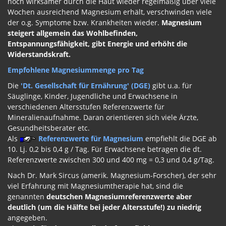
noch wirksamer durch die Haut wieder regelmäßig über viele
Wochen ausreichend Magnesium erhält, verschwinden viele
der o.g. Symptome bzw. Krankheiten wieder.
Magnesium
steigert allgemein das Wohlbefinden,
Entspannungsfähigkeit, gibt Energie und erhöht die
Widerstandskraft.
Empfohlene Magnesiummenge pro Tag
Die
'Dt. Gesellschaft für Ernährung' (DGE)
gibt u.a. für
Säuglinge, Kinder, Jugendliche und Erwachsene in
verschiedenen Altersstufen Referenzwerte für
Mineralienaufnahme. Daran orientieren sich viele Ärzte,
Gesundheitsberater etc.
Als
Referenzwerte für Magnesium
empfiehlt die DGE ab
10. Lj. 0,2 bis 0,4 g / Tag. Für Erwachsene betragen die dt.
Referenzwerte zwischen 300 und 400 mg = 0,3 und 0,4 g/Tag.
Nach Dr. Mark Sircus (amerik. Magnesium-Forscher), der sehr
viel Erfahrung mit Magnesiumtherapie hat, sind die
genannten
deutschen Magnesiumreferenzwerte aber
deutlich (um die Hälfte bei jeder Altersstufe!) zu niedrig
angegeben.