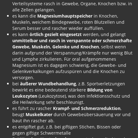
Verteilsysteme rasch in Gewebe, Organe, Knochen bzw. in
alle Zellen gelangen.
es kann die
Magnesiumhauptspeicher
in Knochen,
Muskeln, weichem Bindegewebe, roten Blutzellen und
Serum besser und rascher wieder auffüllen.
es kann
örtlich gezielt eingesetzt
werden, und gelangt
unmittelbar und rasch in verspannte oder schmerzhafte
Gewebe, Muskeln, Gelenke und Knochen
, selbst wenn
darin aufgrund der Verspannung/Krämpfe nur wenig Blut
und Lymphe zirkulieren. Für oral aufgenommenes
Magnesium ist es dagegen schwierig, die Gewebe- und
Gelenkverkalkungen aufzuspüren und die Knochen zu
versorgen.
bei
äußerer Wundbehandlung
, z.B. Sportverletzungen
bewirkt es eine bedeutend stärkere
Bildung von
Leukozyten
(Leukozytose), was den Infektionsschutz und
die Heilwirkung sehr beschleunigt.
es führt zu rascher
Krampf- und Schmerzreduktion
,
beugt
Muskelkater
durch Gewebeübersäuerung vor und
baut ihn rascher ab.
es entgiftet gut, z.B. bei giftigen Stichen, Bissen oder
gegen giftige Schwermetalle