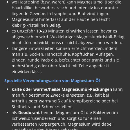
wo Haare sind (bzw. waren) kann Magnesiumöl über die
Haarfollikel besonders rasch und intensiv ins darunter
liegende Gewebe, in Lymphe und Blut eindringen.
Magnesiumöl hinterlässt auf der Haut einen leicht
klebrig-kristallinen Belag.
es ungefähr 10-20 Minuten einwirken lassen, bevor es
abgewaschen wird. Wo klebriger Magnesiumkristall-Belag
nicht störend wirkt, muss er nicht abgewaschen werden.
Längere Einwirkzeiten können erreicht werden, indem
man z.B. Socken, Handschuhe, Kopftücher, Auflagen,
Binden, runde Pads o.ä. befeuchtet oder tränkt und sie
mehrstündig oder über Nacht mit Folie abgedeckt
einwirken lässt.
Spezielle Verwendungsarten von Magnesium-Öl
kalte oder warme/heiße Magnesiumöl-Packungen
kann
man für bestimmte Zwecke einsetzen, z.B. kalt bei
Arthritis oder warm/heiß auf Krampfbereiche oder bei
Steifheits- und Schmerzstellen.
als
Deodorant
hemmt Magnesium-Öl die Bakterien im
Schweißdrüsenbereich und sorgt so für einen
verbesserten Körpergeruch. Magnesium wird dabei
zusätzlich in den Körper gebracht.