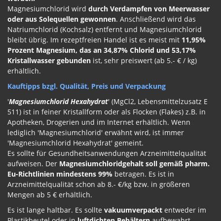
Magnesiumchlorid wird
durch Verdampfen von Meerwasser
oder aus Solequellen gewonnen
. Anschließend wird das
Natriumchlorid (Kochsalz) entfernt und Magnesiumchlorid
bleibt übrig. Im rezeptfreien Handel ist es meist mit
11,95%
Prozent Magnesium, das an 34,87% Chlorid und 53,17%
Kristallwasser gebunden
ist, sehr preiswert (ab 5.- € / kg)
erhältlich.
Kauftipps bzgl. Qualität, Preis und Verpackung
'
Magnesiumchlorid Hexahydrat
' (MgCl2, Lebensmittelzusatz E
511) ist in feiner Kristallform oder als Flocken (Flakes) z.B. in
Apotheken, Drogerien und im Internet erhältlich. Wenn
lediglich 'Magnesiumchlorid' erwähnt wird, ist immer
'Magnesiumchlorid Hexahydrat' gemeint.
Es sollte für Gesundheitsanwendungen Arzneimittelqualität
aufweisen. Der
Magnesiumchloridgehalt soll gemäß pharm.
Eu-Richtlinien mindestens 99%
betragen. Es ist in
Arzneimittelqualität schon ab 8.- €/kg bzw. in größeren
Mengen ab 5 € erhältlich.
Es ist lange haltbar. Es sollte
vakuumverpackt
entweder im
Plastikbeutel oder in
luftdichten Behältern
aufbewahrt