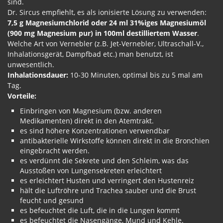
sind.
Dr. Sircus empfiehlt, es als ionisierte Lösung zu verwenden:
7,5 g Magnesiumchlorid oder 24 ml 31%iges Magnesiumöl
(900 mg Magnesium pur) in 100ml destilliertem Wasser
.
Welche Art von Vernebler (z.B. Jet-Vernebler, Ultraschall-V.,
Inhalationsgerät, Dampfbad etc.) man benutzt, ist
unwesentlich.
Inhalationsdauer:
10-30 Minuten, optimal bis zu 5 mal am
Tag.
Vorteile:
Einbringen von Magnesium (bzw. anderen
Medikamenten) direkt in den Atemtrakt.
es sind höhere Konzentrationen verwendbar
antibakterielle Wirkstoffe können direkt in die Bronchien
eingebracht werden.
es verdünnt die Sekrete und den Schleim, was das
Ausstoßen von Lungensekreten erleichtert
es erleichtert Husten und verringert den Hustenreiz
hält die Luftröhre und Trachea sauber und die Brust
feucht und gesund
es befeuchtet die Luft, die in die Lungen kommt
es befeuchtet die Nasengänge, Mund und Kehle.