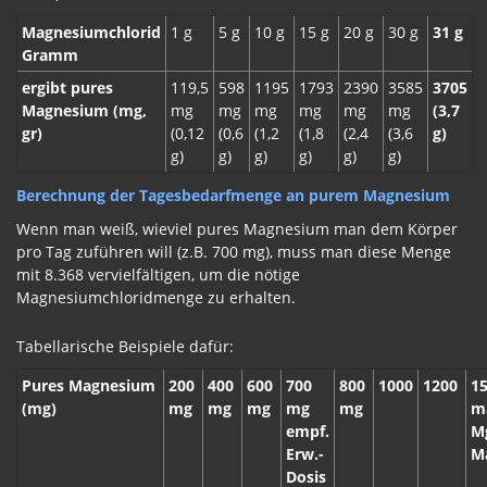
Magnesiumchlorid
1 g
5 g
10 g
15 g
20 g
30 g
31 g
Gramm
ergibt pures
119,5
598
1195
1793
2390
3585
3705
Magnesium (mg,
mg
mg
mg
mg
mg
mg
(3,7
gr)
(0,12
(0,6
(1,2
(1,8
(2,4
(3,6
g)
g)
g)
g)
g)
g)
g)
Berechnung der Tagesbedarfmenge an purem Magnesium
Wenn man weiß, wieviel pures Magnesium man dem Körper
pro Tag zuführen will (z.B. 700 mg), muss man diese Menge
mit 8.368 vervielfältigen, um die nötige
Magnesiumchloridmenge zu erhalten.
Tabellarische Beispiele dafür:
Pures Magnesium
200
400
600
700
800
1000
1200
15
(mg)
mg
mg
mg
mg
mg
m
empf.
M
Erw.-
M
Dosis