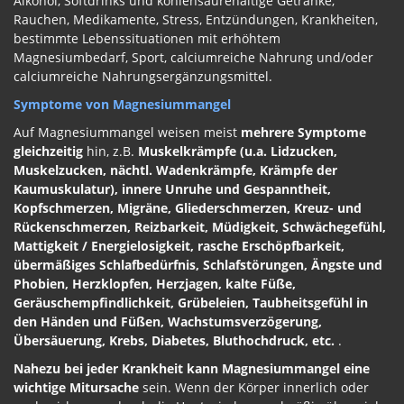
Alkohol, Softdrinks und kohlensäurehaltige Getränke,
Rauchen, Medikamente, Stress, Entzündungen, Krankheiten,
bestimmte Lebenssituationen mit erhöhtem
Magnesiumbedarf, Sport, calciumreiche Nahrung und/oder
calciumreiche Nahrungsergänzungsmittel.
Symptome von Magnesiummangel
Auf Magnesiummangel weisen meist
mehrere Symptome
gleichzeitig
hin, z.B.
Muskelkrämpfe (u.a. Lidzucken,
Muskelzucken, nächtl. Wadenkrämpfe, Krämpfe der
Kaumuskulatur), innere Unruhe und Gespanntheit,
Kopfschmerzen, Migräne, Gliederschmerzen, Kreuz- und
Rückenschmerzen, Reizbarkeit, Müdigkeit, Schwächegefühl,
Mattigkeit / Energielosigkeit, rasche Erschöpfbarkeit,
übermäßiges Schlafbedürfnis, Schlafstörungen, Ängste und
Phobien, Herzklopfen, Herzjagen, kalte Füße,
Geräuschempfindlichkeit, Grübeleien, Taubheitsgefühl in
den Händen und Füßen, Wachstumsverzögerung,
Übersäuerung, Krebs, Diabetes, Bluthochdruck, etc.
.
Nahezu bei jeder Krankheit kann Magnesiummangel eine
wichtige Mitursache
sein. Wenn der Körper innerlich oder