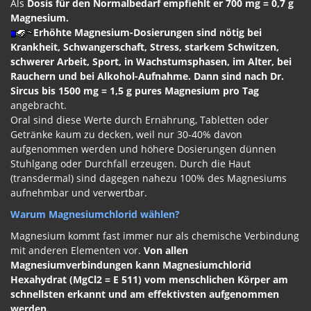
Als
Dosis für den Normalbedarf empfiehlt er 700 mg = 0,7 g
Magnesium.
Erhöhte Magnesium-Dosierungen
sind nötig bei
Krankheit, Schwangerschaft, Stress, starkem Schwitzen,
schwerer Arbeit, Sport, in Wachstumsphasen, im Alter, bei
Rauchern und bei Alkohol-Aufnahme. Dann sind nach Dr.
Sircus bis 1500 mg = 1,5 g pures Magnesium pro Tag
angebracht.
Oral sind diese Werte durch Ernährung, Tabletten oder
Getränke kaum zu decken, weil nur 30-40% davon
aufgenommen werden und höhere Dosierungen dünnen
Stuhlgang oder Durchfall erzeugen. Durch die Haut
(transdermal) sind dagegen nahezu 100% des Magnesiums
aufnehmbar und verwertbar.
Warum Magnesiumchlorid wählen?
Magnesium kommt fast immer nur als chemische Verbindung
mit anderen Elementen vor.
Von allen
Magnesiumverbindungen kann Magnesiumchlorid
Hexahydrat (MgCl2 = E 511) vom menschlichen Körper am
schnellsten erkannt und am effektivsten aufgenommen
werden.