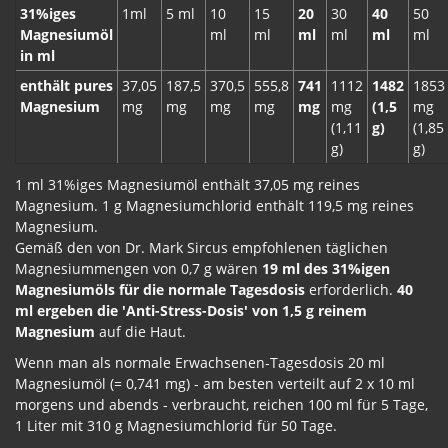
31%iges
1ml
5 ml
10
15
20
30
40
50
Magnesiumöl
ml
ml
ml
ml
ml
ml
in ml
enthält pures
37,05
187,5
370,5
555,8
741
1112
1482
1853
Magnesium
mg
mg
mg
mg
mg
mg
(1,5
mg
(1,11
g)
(1,85
g)
g)
1 ml 31%iges Magnesiumöl enthält 37,05 mg reines
Magnesium. 1 g Magnesiumchlorid enthält 119,5 mg reines
Magnesium.
Gemäß den von Dr. Mark Sircus empfohlenen täglichen
Magnesiummengen von 0,7 g wären
19 ml des 31%igen
Magnesiumöls für die normale Tagesdosis
erforderlich.
40
ml ergeben die 'Anti-Stress-Dosis' von 1,5 g reinem
Magnesium
auf die Haut.
Wenn man als normale Erwachsenen-Tagesdosis 20 ml
Magnesiumöl (= 0,741 mg) - am besten verteilt auf 2 x 10 ml
morgens und abends - verbraucht, reichen 100 ml für 5 Tage,
1 Liter mit 310 g Magnesiumchlorid für 50 Tage.