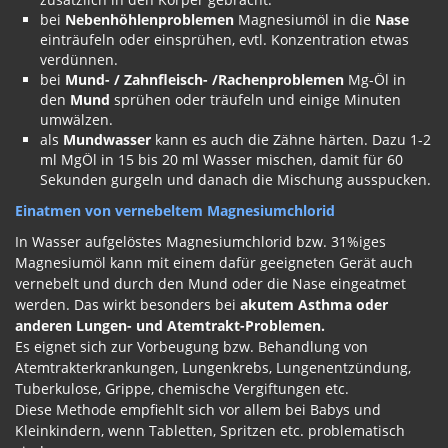
bei
Nebenhöhlenproblemen
Magnesiumöl in die
Nase
einträufeln oder einsprühen, evtl. Konzentration etwas
verdünnen.
bei
Mund- / Zahnfleisch- /Rachenproblemen
Mg-Öl in
den
Mund
sprühen oder träufeln und einige Minuten
umwälzen.
als
Mundwasser
kann es auch die Zähne härten. Dazu 1-2
ml MgÖl in 15 bis 20 ml Wasser mischen, damit für 60
Sekunden gurgeln und danach die Mischung ausspucken.
Einatmen von vernebeltem Magnesiumchlorid
In Wasser aufgelöstes Magnesiumchlorid bzw. 31%iges
Magnesiumöl kann mit einem dafür geeigneten Gerät auch
vernebelt und durch den Mund oder die Nase eingeatmet
werden. Das wirkt besonders bei
akutem Asthma oder
anderen Lungen- und Atemtrakt-Problemen.
Es eignet sich zur Vorbeugung bzw. Behandlung von
Atemtrakterkrankungen, Lungenkrebs, Lungenentzündung,
Tuberkulose, Grippe, chemische Vergiftungen etc.
Diese Methode empfiehlt sich vor allem bei Babys und
Kleinkindern, wenn Tabletten, Spritzen etc. problematisch