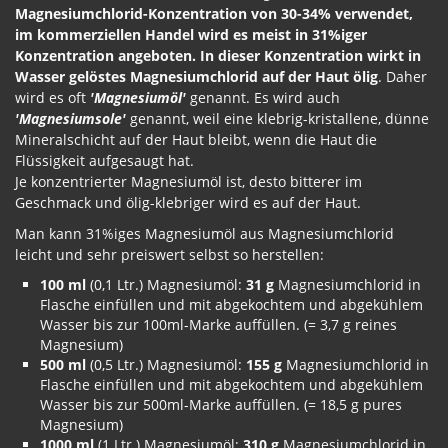
Magnesiumchlorid-Konzentration von 30-34% verwendet,
im kommerziellen Handel wird es meist in 31%iger
Konzentration angeboten. In dieser Konzentration wirkt in
Wasser gelöstes Magnesiumchlorid auf der Haut ölig
. Daher
wird es oft
'Magnesiumöl'
genannt. Es wird auch
'Magnesiumsole'
genannt, weil eine klebrig-kristallene, dünne
Mineralschicht auf der Haut bleibt, wenn die Haut die
Flüssigkeit aufgesaugt hat.
Je konzentrierter Magnesiumöl ist, desto bitterer im
Geschmack und ölig-klebriger wird es auf der Haut.
Man kann 31%iges Magnesiumöl aus Magnesiumchlorid
leicht und sehr preiswert selbst so herstellen:
100 ml
(0,1 Ltr.) Magnesiumöl:
31 g
Magnesiumchlorid in
Flasche einfüllen und mit abgekochtem und abgekühlem
Wasser bis zur 100ml-Marke auffüllen. (= 3,7 g reines
Magnesium)
500 ml
(0,5 Ltr.) Magnesiumöl:
155 g
Magnesiumchlorid in
Flasche einfüllen und mit abgekochtem und abgekühlem
Wasser bis zur 500ml-Marke auffüllen. (= 18,5 g pures
Magnesium)
1000 ml
(1 Ltr.) Magnesiumöl:
310 g
Magnesiumchlorid in