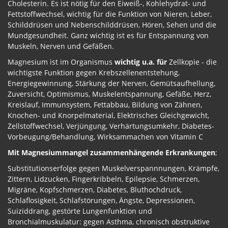
Cholesterin. Es ist nötig für den Eiweiß-, Kohlehydrat- und
Fettstoffwechsel, wichtig für die Funktion von Nieren, Leber,
Schilddrüsen und Nebenschilddrüsen, Hören, Sehen und die
Mundgesundheit. Ganz wichtig ist es für Entspannung von
Muskeln, Nerven und Gefäßen.
Magnesium ist im Organismus
wichtig u.a. für
Zellkopie - die
wichtigste Funktion gegen Krebszellenentstehung,
Energiegewinnung, Stärkung der Nerven, Gemütsaufhellung,
Zuversicht, Optimismus, Muskelentspannung, Gefäße, Herz,
Kreislauf, Immunsystem, Fettabbau, Bildung von Zähnen,
Knochen- und Knorpelmaterial, Elektrisches Gleichgewicht,
Zellstoffwechsel, Verjüngung, Verhärtungsumkehr, Diabetes-
Vorbeugung/Behandlung, Wirksammachen von Vitamin C
Mit Magnesiummangel zusammenhängende Erkrankungen
;
Substitutionserfolge gegen Muskelverspannnungen, Krämpfe,
Zittern, Lidzucken, Fingerkribbeln, Epilepsie, Schmerzen,
Migräne, Kopfschmerzen, Diabetes, Bluthochdruck,
Schlaflosigkeit, Schlafstörungen, Ängste, Depressionen,
Suiziddrang, gestörte Lungenfunktion und
Bronchialmuskulatur: gegen Asthma, chronisch obstruktive