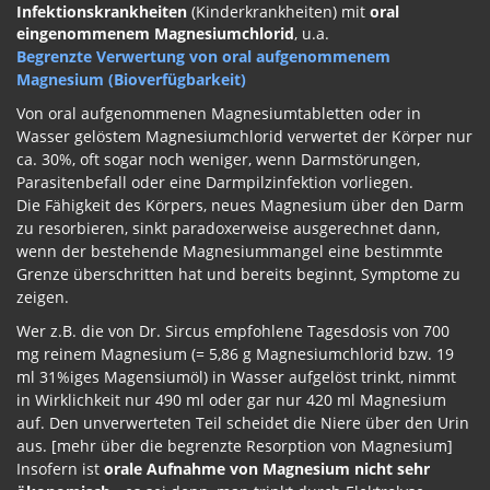
Infektionskrankheiten
(Kinderkrankheiten) mit
oral
eingenommenem Magnesiumchlorid
, u.a.
Begrenzte Verwertung von oral aufgenommenem
Magnesium (Bioverfügb
arkeit)
Von oral aufgenommenen Magnesiumtabletten oder in
Wasser gelöstem Magnesiumchlorid verwertet der Körper nur
ca. 30%, oft sogar noch weniger, wenn Darmstörungen,
Parasitenbefall oder eine Darmpilzinfektion vorliegen.
Die Fähigkeit des Körpers, neues Magnesium über den Darm
zu resorbieren, sinkt paradoxerweise ausgerechnet dann,
wenn der bestehende Magnesiummangel eine bestimmte
Grenze überschritten hat und bereits beginnt, Symptome zu
zeigen.
Wer z.B. die von Dr. Sircus empfohlene Tagesdosis von 700
mg reinem Magnesium (= 5,86 g Magnesiumchlorid bzw. 19
ml 31%iges Magensiumöl) in Wasser aufgelöst trinkt, nimmt
in Wirklichkeit nur 490 ml oder gar nur 420 ml Magnesium
auf. Den unverwerteten Teil scheidet die Niere über den Urin
aus. [mehr über die begrenzte Resorption von Magnesium]
Insofern ist
orale Aufnahme von Magnesium nicht sehr