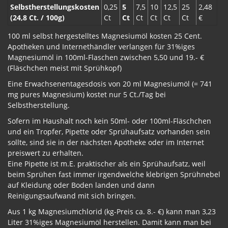
Selbstherstellungskosten
0,25
5
7,5
10
12,5
25
2,48
(24,8 Ct. / 100g)
Ct
Ct
Ct
Ct
Ct
Ct
€
100 ml selbst hergestelltes Magnesiumöl kosten 25 Cent.
Apotheken und Internethändler verlangen für 31%iges
Magnesiumöl in 100ml-Flaschen zwischen 5,50 und 19.- €
(Fläschchen meist mit Sprühkopf)
Eine Erwachsenentagesdosis von 20 ml Magnesiumöl (= 741
mg pures Magnesium) kostet nur 5 Ct./Tag bei
Selbstherstellung.
Sofern im Haushalt noch kein 50ml- oder 100ml-Fläschchen
und ein Tropfer, Pipette oder Sprühaufsatz vorhanden sein
sollte, sind sie in der nächsten Apotheke oder im Internet
preiswert zu erhalten.
Eine Pipette ist m.E. praktischer als ein Sprühaufsatz, weil
beim Sprühen fast immer irgendwelche klebrigen Sprühnebel
auf Kleidung oder Boden landen und dann
Reinigungsaufwand mit sich bringen.
Aus 1 kg Magnesiumchlorid (kg-Preis ca. 8.- €) kann man 3,23
Liter 31%iges Magnesiumöl herstellen. Damit kann man bei