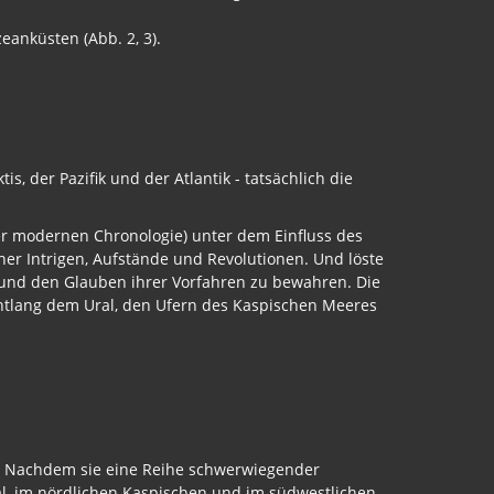
eanküsten (Abb. 2, 3).
s, der Pazifik und der Atlantik - tatsächlich die
er modernen Chronologie) unter dem Einfluss des
her Intrigen, Aufstände und Revolutionen. Und löste
 und den Glauben ihrer Vorfahren zu bewahren. Die
Entlang dem Ural, den Ufern des Kaspischen Meeres
os. Nachdem sie eine Reihe schwerwiegender
ral, im nördlichen Kaspischen und im südwestlichen