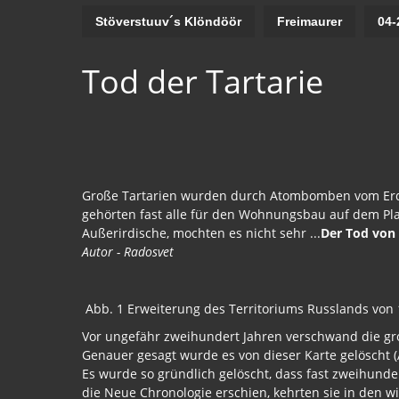
Stöverstuuv´s Klöndöör
Freimaurer
04-
Tod der Tartarie
Große Tartarien wurden durch Atombomben vom Erdbod
gehörten fast alle für den Wohnungsbau auf dem Pla
Außerirdische, mochten es nicht sehr ...
Der Tod von 
Autor - Radosvet
Abb. 1 Erweiterung des Territoriums Russlands von 16
Vor ungefähr zweihundert Jahren verschwand die gro
Genauer gesagt wurde es von dieser Karte gelöscht (
Es wurde so gründlich gelöscht, dass fast zweihunde
die Neue Chronologie erschien, kehrten sie in den wis