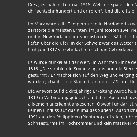
Dies geschah im Februar 1816. Welches später den N
dh "achtzehnhundert und erfroren". Und die offiziell
Im März waren die Temperaturen in Nordamerika weit
zerstörte die meisten Ernten, im Juni töteten zwei r
und in New York und im Nordosten der USA fiel es b
liefen über die Ufer. In der Schweiz war das Wetter 
Frühjahr 1817 verzehnfachten sich die Getreidepreis
Es wurde dunkel auf der Welt. Im wahrsten Sinne de
1816: „Die strahlende Sonne ging aus und die Ster
gestürmt / Er machte sich auf den Weg und verging d
wurden gebaut ... die Städte brannten ... / Schrecklic
Die Antwort auf die dreijährige Erkältung wurde hu
1819 in Verbindung gebracht. mit dem Ausbruch des
allgemein anerkannt angesehen. Obwohl unklar ist, 
keinen Einfluss auf das Klima des Südens. Ausbrüche
1991 auf den Philippinen (Pinatubo) auftraten, führt
Schneestürme im Hochsommer und kein massiver Abf