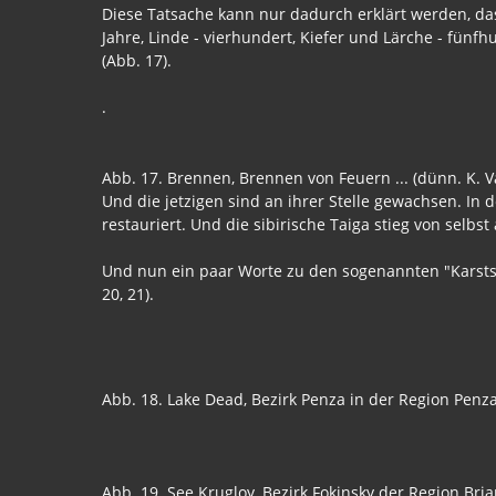
Diese Tatsache kann nur dadurch erklärt werden, da
Jahre, Linde - vierhundert, Kiefer und Lärche - fün
(Abb. 17).
.
Abb. 17. Brennen, Brennen von Feuern ... (dünn. K. Va
Und die jetzigen sind an ihrer Stelle gewachsen. I
restauriert. Und die sibirische Taiga stieg von selb
Und nun ein paar Worte zu den sogenannten "Karstsee
20, 21).
Abb. 18. Lake Dead, Bezirk Penza in der Region Penza
Abb. 19. See Krugloy, Bezirk Fokinsky der Region Brja