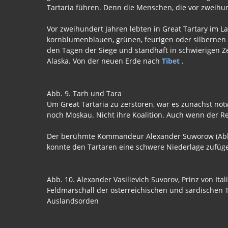
Tartaria führen. Denn die Menschen, die vor zweihun
Vor zweihundert Jahren lebten in Great Tartary im L
kornblumenblauen, grünen, feurigen oder silbernen 
den Tagen der Siege und standhaft in schwierigen Z
Alaska. Von der neuen Erde nach
Tibet
.
Abb. 9. Tarh und Tara
Um Great Tartaria zu zerstören, war es zunächst notw
noch Moskau. Nicht ihre Koalition. Auch wenn der Re
Der berühmte Kommandeur Alexander Suworow (Abb. 10
konnte den Tartaren eine schwere Niederlage zufüg
Abb. 10. Alexander Vasilievich Suvorov, Prinz von It
Feldmarschall der österreichischen und sardischen T
Auslandsorden