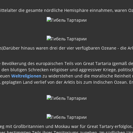
Mittelalter die gesamte nördliche Hemisphäre einnahmen, waren Oz
s)Darüber hinaus waren drei der vier verfügbaren Ozeane - die Arkti
 Bevölkerung des europäischen Teils von Great Tartaria (gemäß d
en blutigen Schrecken religiöser und aggressiver Kriege, politisc
 neuen
Weltreligionen
zu widerstehen und die moralische Reinheit
geplagten Land verlief von der Arktis bis zum Indischen Ozean. 
rieg mit Großbritannien und Moskau war für Great Tartary erfolgl
eines bestimmten Teils ihres Territoriums zugeben. Im südlichen U