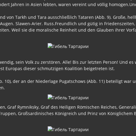
dert Jahren in Asien lebten, waren vereint und völlig homogen.Un
and von Tarkh und Tara ausschließlich Tataren (Abb. 9). Große, he
Augen. Slawen-Arier. Russ.Freundlich und gütig in Friedenszeiten,
eiten. Weil sie die moralische Reinheit und den Glauben ihrer Vor
endig, sein Volk zu zerstören. Alle! Bis zur letzten Person! Und e
st Europas dieser schmutzigen Koalition beigetreten ist.
), der an der Niederlage Pugatschows (Abb. 11) beteiligt war und
en.
alien, Graf Rymniksky, Graf des Heiligen Römischen Reiches, Genera
ruppen, Großsardinisches Königreich und Prinz von Königlichem Blu