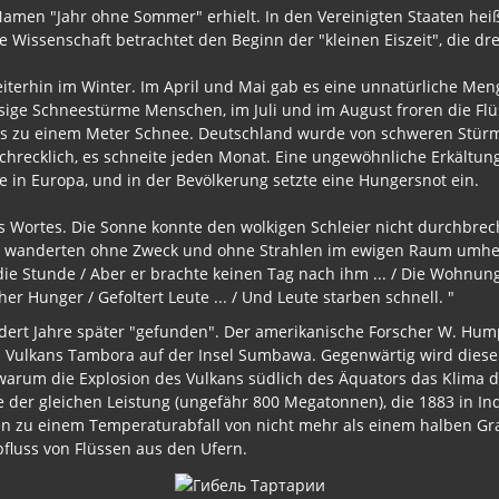
amen "Jahr ohne Sommer" erhielt. In den Vereinigten Staaten hei
e Wissenschaft betrachtet den Beginn der "kleinen Eiszeit", die dr
erhin im Winter. Im April und Mai gab es eine unnatürliche Menge
iesige Schneestürme Menschen, im Juli und im August froren die Flü
is zu einem Meter Schnee. Deutschland wurde von schweren Stürmen
schrecklich, es schneite jeden Monat. Eine ungewöhnliche Erkältun
e in Europa, und in der Bevölkerung setzte eine Hungersnot ein.
s Wortes. Die Sonne konnte den wolkigen Schleier nicht durchbrec
ne wanderten ohne Zweck und ohne Strahlen im ewigen Raum umher.
ie Stunde / Aber er brachte keinen Tag nach ihm ... / Die Wohnun
her Hunger / Gefoltert Leute ... / Und Leute starben schnell. "
ndert Jahre später "gefunden". Der amerikanische Forscher W. Hu
 Vulkans Tambora auf der Insel Sumbawa. Gegenwärtig wird diese 
warum die Explosion des Vulkans südlich des Äquators das Klima d
 der gleichen Leistung (ungefähr 800 Megatonnen), die 1883 in Ind
en zu einem Temperaturabfall von nicht mehr als einem halben Grad
luss von Flüssen aus den Ufern.