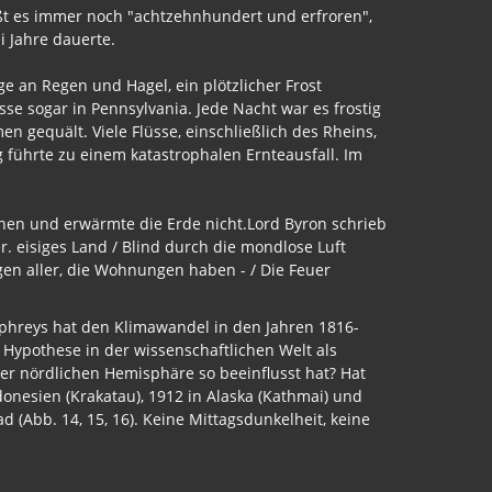
ßt es immer noch "achtzehnhundert und erfroren",
ei Jahre dauerte.
 an Regen und Hagel, ein plötzlicher Frost
sse sogar in Pennsylvania. Jede Nacht war es frostig
 gequält. Viele Flüsse, einschließlich des Rheins,
g führte zu einem katastrophalen Ernteausfall. Im
hen und erwärmte die Erde nicht.Lord Byron schrieb
 eisiges Land / Blind durch die mondlose Luft
gen aller, die Wohnungen haben - / Die Feuer
mphreys hat den Klimawandel in den Jahren 1816-
Hypothese in der wissenschaftlichen Welt als
er nördlichen Hemisphäre so beeinflusst hat? Hat
onesien (Krakatau), 1912 in Alaska (Kathmai) und
 (Abb. 14, 15, 16). Keine Mittagsdunkelheit, keine