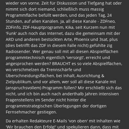
wieder von vorne. Zeit für Diskussion und Tiefgang hat oder
nimmt sich dort niemand, schließlich muss massig
Programmfläche befüllt werden, und das jeden Tag, 24
Stunden, auf allen Kanälen. Ja, all diese Kanäle - ZDFneo,
ZDFinfo, ZDF-Hauptprogramm, Kika, seit Kurzem nun mit
'Funk' auch noch das Internet, dazu die gemeinsam mit der
ARD und anderen bestückten Arte, Phoenix und 3sat, plus
(dies betrifft das ZDF in diesem Falle nicht) gefühlte zig
Radiosender. Wer genau soll mit all diesen Abspielflächen
programmtechnisch eigentlich 'versorgt', erreicht und
angesprochen werden? BRAUCHT es so viele Abspielflächen,
wo verschmelzen da Trennschärfe und
Überschneidungsflächen, bei Inhalt, Ausrichtung &
Zielpublikum, und vor allem, wer soll all diese Kanäle mit
(anspruchsvollem) Programm füllen? Mir erschließt sich das
nicht, und ich bin auch nach anderthalb Jahren intensiven
Fragenstellens im Sender nicht hinter die
programmstrategischen Überlegungen der dortigen
Fernsehmacher gestiegen.
Da erhalten Redakteure E-Mails 'von oben' mit Inhalten wie
'Wir brauchen den Erfolg!' und spekulieren dann, dass mit