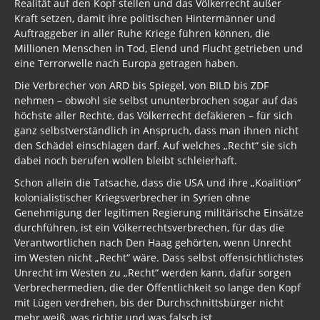
Realität auf den Kopf stellen und das Völkerrecht außer
Kraft setzen, damit ihre politischen Hintermänner und
Auftraggeber in aller Ruhe Kriege führen können, die
Millionen Menschen in Tod, Elend und Flucht getrieben und
eine Terrorwelle nach Europa getragen haben.
Die Verbrecher von ARD bis Spiegel, von BILD bis ZDF
nehmen – obwohl sie selbst ununterbrochen sogar auf das
höchste aller Rechte, das Völkerrecht defäkieren – für sich
ganz selbstverständlich in Anspruch, dass man ihnen nicht
den Schädel einschlagen darf. Auf welches „Recht“ sie sich
dabei noch berufen wollen bleibt schleierhaft.
Schon allein die Tatsache, dass die USA und ihre „Koalition“
kolonialistischer Kriegsverbrecher in Syrien ohne
Genehmigung der legitimen Regierung militärische Einsätze
durchführen, ist ein Völkerrechtsverbrechen, für das die
Verantwortlichen nach Den Haag gehörten, wenn Unrecht
im Westen nicht „Recht“ wäre. Dass selbst offensichtlichstes
Unrecht im Westen zu „Recht“ werden kann, dafür sorgen
Verbrechermedien, die der Öffentlichkeit so lange den Kopf
mit Lügen verdrehen, bis der Durchschnittsbürger nicht
mehr weiß, was richtig und was falsch ist.