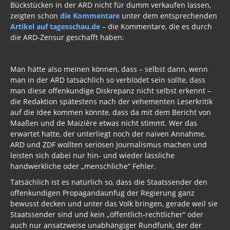
Bückstücken in der ARD nicht für dumm verkaufen lassen,
zeigten schon
die Kommentare
unter dem entsprechenden
Krankes Deutschland
Artikel auf tagesschau.de
– die Kommentare, die es durch
Lügenpresse / Lückenpresse
die ARD-Zensur geschafft haben:
ARD ZDF
Man hätte also meinen können, dass – selbst dann, wenn
Propaganda
man in der ARD tatsächlich so verblödet sein sollte, dass
man diese offenkundige Diskrepanz nicht selbst erkennt –
Fake News Beweise
die Redaktion spätestens nach der vehementen Leserkritik
auf die Idee kommen könnte, dass da mit dem Bericht von
Archiv Logenpresse 2016
Maaßen und de Maizière etwas nicht stimmt. Wer das
erwartet hatte, der unterliegt noch der naiven Annahme,
Logenpresse aktuell 2017
ARD und ZDF wollten seriösen Journalismus machen und
leisten sich dabei nur hin- und wieder lässliche
Die Totengräber der Freiheit
handwerkliche oder „menschliche“ Fehler.
Atlantikbrücke
Tatsächlich ist es natürlich so, dass die Staatssender den
offenkundigen Propagandaunfug der Regierung ganz
Wikipedia
bewusst decken und unter das Volk bringen, gerade weil sie
Staatssender sind und kein „öffentlich-rechtlicher“ oder
Befehlsempfänger / Mittäter
auch nur ansatzweise unabhängiger Rundfunk, der der