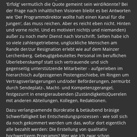
'Erfolg' vermutlich die Quote gemeint sein wird/könnte? Bei
der Frage nach inhaltlichen Visionen bleibt es bei Antworten
wie 'Der Programmdirektor wollte halt einen Kanal für die
Jungen', das muss reichen. Aber es reicht eben nicht. Hinten
und vorne nicht. Und es motiviert nicht(s und niemanden)
außer zu noch mehr Dienst nach Vorschrift. Selten habe ich
so viele zahlengetriebene, unglückliche Menschen am
Rande der/zur Resignation erlebt wie auf dem Mainzer
Lerchenberg. Gebeugtgebeuteltes Personal im beruflichen
Überlebenskampf statt sich vertrauende und sich
gegenseitig unterstützende Mitarbeiter - aufgerieben im
hierarchisch aufgezogenen Postengeschiebe, im Ringen um
Vertragsverlängerungen und/oder Beförderungen, zermürbt
durch Sendeplatz-, Macht- und Kompetenzgerangel,
festgezurrt in energieraubenden (Zuständigkeits)Querelen
mit anderen Abteilungen, Kollegen, Redaktionen.
Dazu verlangsamende Bürokratie & betäubend bräsige
Schwerfälligkeit bei Entscheidungsprozessen - wie soll sich
da noch gekümmert werden um das, wofür dort eigentlich
alle bezahlt werden: Die Erstellung von qualitativ
hochwertigem Programm? Wer wie ich zwar schon