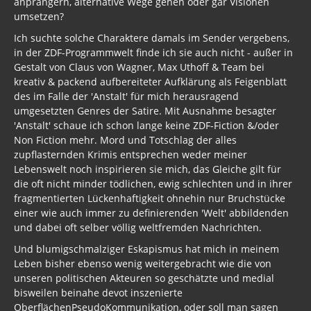
anprangern, alternative Wege gehen oder gar Visionen
umsetzen?
Ich suchte solche Charaktere damals im Sender vergebens,
in der ZDF-Programmwelt finde ich sie auch nicht - außer in
Gestalt von Claus von Wagner, Max Uthoff & Team bei
kreativ & packend aufbereiteter Aufklärung als Feigenblatt
des im Falle der 'Anstalt' für mich herausragend
umgesetzten Genres der Satire. Mit Ausnahme besagter
'Anstalt' schaue ich schon lange keine ZDF-Fiction &/oder
Non Fiction mehr. Mord und Totschlag der alles
zupflasternden Krimis entsprechen weder meiner
Lebenswelt noch inspirieren sie mich, das Gleiche gilt für
die oft nicht minder tödlichen, ewig schlechten und in ihrer
fragmentierten Lückenhaftigkeit ohnehin nur Bruchstücke
einer wie auch immer zu definierenden 'Welt' abbildenden
und dabei oft selber völlig weltfremden Nachrichten.
Und blumigschmalziger Eskapismus hat mich in meinem
Leben bisher ebenso wenig weitergebracht wie die von
unseren politischen Akteuren so geschätzte und medial
bisweilen beinahe devot inszenierte
OberflächenPseudoKommunikation, oder soll man sagen