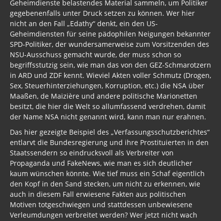
Geheimdienste belastendes Material sammeln, um Politiker
gegebenenfalls unter Druck setzen zu können. Wer hier
nicht an den Fall „Edathy“ denkt, ein den US-
Geheimdiensten für seine pädophilen Neigungen bekannter
SPD-Politiker, der wundersamerweise zum Vorsitzenden des
NSU-Ausschuss gemacht wurde, der muss schon so
begriffsstutzig sein, wie man das von den GEZ-Schmarotzern
in ARD und ZDF kennt. Wieviel Akten voller Schmutz (Drogen,
Sex, Steuerhinterziehungen, Korruption, etc.) die NSA über
Maaßen, de Maizière und andere politische Marionetten
besitzt, die hier die Welt so allumfassend verdrehen, damit
der Name NSA nicht genannt wird, kann man nur erahnen.
Das hier gezeigte Beispiel des „Verfassungsschutzberichtes“
entlarvt die Bundesregierung und ihre Prostituierten in den
Staatssendern so eindrucksvoll als Verbreiter von
Propaganda und FakeNews, wie man es sich deutlicher
kaum wünschen könnte. Wie tief muss ein Schaf eigentlich
den Kopf in den Sand stecken, um nicht zu erkennen, wie
auch in diesem Fall erwiesene Fakten aus politischen
Motiven totgeschwiegen und stattdessen unbewiesene
Verleumdungen verbreitet werden? Wer jetzt nicht wach