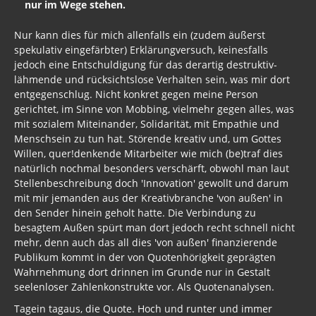
nur im Wege stehen.
Nur kann dies für mich allenfalls ein (zudem äußerst
spekulativ eingefärbter) Erklärungversuch, keinesfalls
jedoch eine Entschuldigung für das derartig destruktiv-
lähmende und rücksichtslose Verhalten sein, was mir dort
entgegenschlug. Nicht konkret gegen meine Person
gerichtet, im Sinne von Mobbing, vielmehr gegen alles, was
mit sozialem Miteinander, Solidarität, mit Empathie und
Menschsein zu tun hat. Störende kreativ und, um Gottes
Willen, quer!denkende Mitarbeiter wie mich (be)traf dies
natürlich nochmal besonders verschärft, obwohl man laut
Stellenbeschreibung doch 'Innovation' gewollt und darum
mit mir jemanden aus der Kreativbranche 'von außen' in
den Sender hinein geholt hatte. Die Verbindung zu
besagtem Außen spürt man dort jedoch recht schnell nicht
mehr, denn auch das all dies 'von außen' finanzierende
Publikum kommt in der von Quotenhörigkeit geprägten
Wahrnehmung dort drinnen im Grunde nur in Gestalt
seelenloser Zahlenkonstrukte vor. Als Quotenanalysen.
Tagein tagaus, die Quote. Hoch und runter und immer