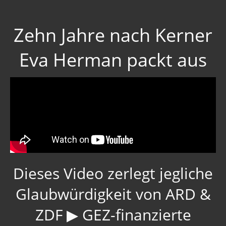
Strahlung / 5 G
Zehn Jahre nach Kerner
Gift zum Genozid
Genderismus
Eva Herman packt aus
Religion
Vereinigte Staaten von Europa
USA 2019
Wahrheit gegen MSM
Mark Passio
Dieses Video zerlegt jegliche
Außerirdische?
Glaubwürdigkeit von ARD &
Vergangenheit
ZDF ▶ GEZ-finanzierte
Zeitgeschichte