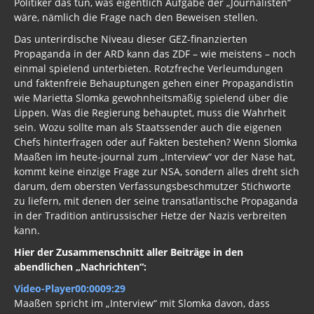
Politiker das tun, was eigentlich Aufgabe der „Journalisten“
wäre, nämlich die Frage nach den Beweisen stellen.
Das unterirdische Niveau dieser GEZ-finanzierten
Propaganda in der ARD kann das ZDF – wie meistens – noch
einmal spielend unterbieten. Rotzfreche Verleumdungen
und faktenfreie Behauptungen gehen einer Propagandistin
wie Marietta Slomka gewohnheitsmäßig spielend über die
Lippen. Was die Regierung behauptet, muss die Wahrheit
sein. Wozu sollte man als Staatssender auch die eigenen
Chefs hinterfragen oder auf Fakten bestehen? Wenn Slomka
Maaßen im heute-journal zum „Interview“ vor der Nase hat,
kommt keine einzige Frage zur NSA, sondern alles dreht sich
darum, dem obersten Verfassungsbeschmutzer Stichworte
zu liefern, mit denen der seine transatlantische Propaganda
in der Tradition antirussischer Hetze der Nazis verbreiten
kann.
Hier der Zusammenschnitt aller Beiträge in den
abendlichen „Nachrichten“:
Video-Player00:0009:29
Maaßen spricht im „Interview“ mit Slomka davon, dass