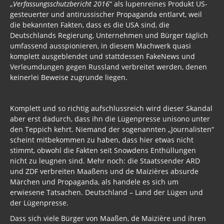
„
Verfassungs­schutzbericht 2016
“ als lupenreines Produkt US-
gesteuerter und antirussischer Propaganda entlarvt, weil
Freimaurer Bücher
die bekannten Fakten, dass es die USA sind, die
Deutschlands Regierung, Unternehmen und Bürger täglich
google
umfassend ausspionieren, in diesem Machwerk quasi
komplett ausgeblendet und stattdessen FakeNews und
Hörbücher
Verleumdungen gegen Russland verbreitet werden, denen
keinerlei Beweise zugrunde liegen.
Trump, Putin, Xi und die Fliehkräfte
Tod der Tartarie
Komplett und so richtig aufschlussreich wird dieser Skandal
aber erst dadurch, dass ihn die Lügenpresse unisono unter
Wikileaks Daten
den Teppich kehrt. Niemand der sogenannten „Journalisten“
Bücher pdf
scheint mitbekommen zu haben, dass hier etwas nicht
stimmt, obwohl die Fakten seit Snowdens Enthüllungen
BRD / Deutschland
nicht zu leugnen sind. Mehr noch: die Staatssender ARD
und ZDF verbreiten Maaßens und de Maizières absurde
Faschisten heute / Mittäter
Märchen und Propaganda, als handele es sich um
erwiesene Tatsachen. Deutschland – Land der Lügen und
Die Kosten der Zuwanderung in die BRD
der Lügenpresse.
Dass sich viele Bürger von Maaßen, de Maizière und ihren
Bildungsmisere