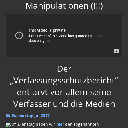
Neues Bewußtsein
Manipulationen (!!!)
Der globale Prädiktor
Rom und Jerusalem
Satanischer Kalender
Geschichte 2020
Trump, Putin, Xi, der falsche Franziskus
Der
»Lolita Express« Jeffrey Epstein
„Verfassungsschutzbericht“
Jason Mason
entlarvt vor allem seine
1. Weltkrieg
Verfasser und die Medien
Kulturrevolution
06
Donnerstag
Jul 2017
New Zealand
Am Dienstag haben wir
hier
den sogenannten
China Lake