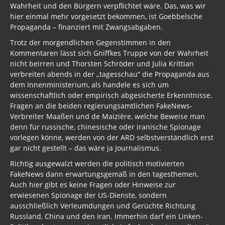
Wahrheit und den Bürgern verpflichtet wäre. Das, was wir
BRD Archiv
hier einmal mehr vorgesetzt bekommen, ist Goebbelsche
Propaganda – finanziert mit Zwangsabgaben.
Asyl 2017
Trotz der morgendlichen Gegenstimmen in den
Asyl 2016
Kommentaren lässt sich Gniffkes Truppe von der Wahrheit
nicht beirren und Thorsten Schröder und Julia Krittian
ASYLINDUSTRIE
verbreiten abends in der „tagesschau“ die Propaganda aus
dem Innenministerium, als handele es sich um
Extremismus
wissenschaftlich oder empirisch abgesicherte Erkenntnisse.
Fragen an die beiden regierungsamtlichen FakeNews-
Schattenparlament
Verbreiter Maaßen und de Maizière, welche Beweise man
denn für russische, chinesische oder iranische Spionage
SPD - Medien Imperium
vorlegen könne, werden von der ARD selbstverständlich erst
gar nicht gestellt – das wäre ja Journalismus.
Stöverstuuv 2017, 2016. 2015
Richtig ausgewalzt werden die politisch motivierten
Gästebuch
FakeNews dann erwartungsgemäß in den tagesthemen.
Auch hier gibt es keine Fragen oder Hinweise zur
erwiesenen Spionage der US-Dienste, sondern
ausschließlich Verleumdungen und Gerüchte Richtung
Russland, China und den Iran. Immerhin darf ein Linken-