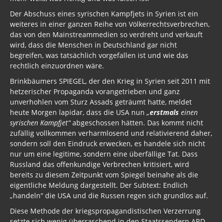
Der Abschuss eines syrischen Kampfjets in Syrien ist ein
weiteres in einer ganzen Reihe von Völkerrechtsverbrechen,
das von den Mainstreammedien so verdreht und verkauft
wird, dass die Menschen in Deutschland gar nicht
begreifen, was tatsächlich vorgefallen ist und wie das
rechtlich einzuordnen wäre.
Brinkbäumers SPIEGEL, der den Krieg in Syrien seit 2011 mit
hetzerischer Propaganda vorangetrieben und ganz
unverhohlen vom Sturz Assads geträumt hatte, meldet
heute Morgen lapidar, dass die USA nun
„
erstmals
einen
syrischen Kampfjet“
abgeschossen hätten. Das kommt nicht
zufällig vollkommen verharmlosend und relativierend daher,
sondern soll den Eindruck erwecken, es handele sich nicht
nur um eine legitime, sondern eine überfällige Tat. Dass
Russland das offenkundige Verbrechen kritisiert, wird
bereits zu diesem Zeitpunkt vom Spiegel beinahe als die
eigentliche Meldung dargestellt. Der Subtext: Endlich
„handeln“ die USA und die Russen regen sich grundlos auf.
Diese Methode der kriegspropagandistischen Verzerrung
setzte sich wenig überraschend in den Staatssendern ARD