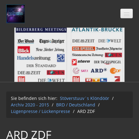
Stöverstuuv´s Klöndöör
Freimaurer
04-2021
Archiv 2020 - 2015
01-12-2Q2Q
Sie befinden sich hier:
Stöverstuuv´s Klöndöör
/
Archiv 2020 - 2015
/
BRD / Deutschland
/
AUFKLÄRUNG 2Q2Q
Lügenpresse / Lückenpresse
/
ARD ZDF
Wasser 2019
ARD ZDF
Klimawandel der Kabale