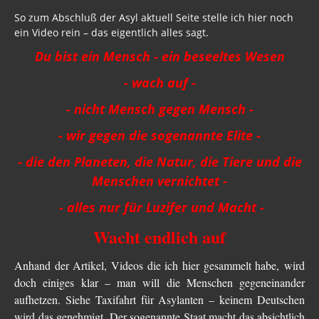
Strahlung / 5 G
So zum Abschluß der Asyl aktuell Seite stelle ich hier noch
ein Video rein – das eigentlich alles sagt.
Gift zum Genozid
Du bist ein Mensch - ein beseeltes Wesen
Genderismus
- wach auf -
Religion
- nicht Mensch gegen Mensch -
Vereinigte Staaten von Europa
- wir gegen die sogenannte Elite -
USA 2019
- die den Planeten, die Natur, die Tiere und die
Menschen vernichtet -
Wahrheit gegen MSM
- alles nur für Luzifer und Macht -
Mark Passio
Wacht endlich auf
Außerirdische?
Anhand der Artikel, Videos die ich hier gesammelt habe, wird
Vergangenheit
doch einiges klar – man will die Menschen gegeneinander
Zeitgeschichte
aufhetzen. Siehe Taxifahrt für Asylanten – keinem Deutschen
wird das genehmigt. Der sogenannte Staat macht das absichtlich