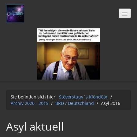
Stöverstuuv´s Klöndöör
Freimaurer
04-2021
Archiv 2020 - 2015
01-12-2Q2Q
Sie befinden sich hier:
Stöverstuuv´s Klöndöör
/
Archiv 2020 - 2015
/
BRD / Deutschland
/
Asyl 2016
AUFKLÄRUNG 2Q2Q
Wasser 2019
Asyl aktuell
Klimawandel der Kabale