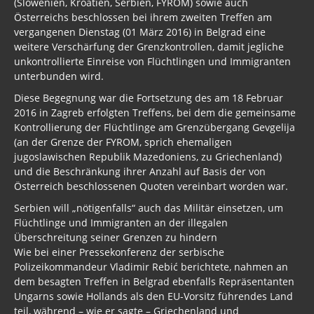
(Slowenien, Kroatien, Serbien, FYROM) sowie auch
Österreichs beschlossen bei ihrem zweiten Treffen am
vergangenen Dienstag (01 März 2016) in Belgrad eine
weitere Verschärfung der Grenzkontrollen, damit jegliche
unkontrollierte Einreise von Flüchtlingen und Immigranten
unterbunden wird.
Diese Begegnung war die Fortsetzung des am 18 Februar
2016 in Zagreb erfolgten Treffens, bei dem die gemeinsame
Kontrollierung der Flüchtlinge am Grenzübergang Gevgelija
(an der Grenze der FYROM, sprich ehemaligen
jugoslawischen Republik Mazedoniens, zu Griechenland)
und die Beschränkung ihrer Anzahl auf Basis der von
Österreich beschlossenen Quoten vereinbart worden war.
Serbien will „nötigenfalls“ auch das Militär einsetzen, um
Flüchtlinge und Immigranten an der illegalen
Überschreitung seiner Grenzen zu hindern
Wie bei einer Pressekonferenz der serbische
Polizeikommandeur Vladimir Rebić berichtete, nahmen an
dem besagten Treffen in Belgrad ebenfalls Repräsentanten
Ungarns sowie Hollands als den EU-Vorsitz führendes Land
teil, während – wie er sagte – Griechenland und