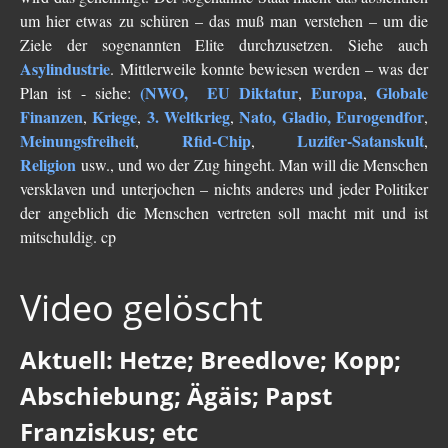
Neues Bewußtsein
um hier etwas zu schüren – das muß man verstehen – um die
Ziele der sogenannten Elite durchzusetzen. Siehe auch
Der globale Prädiktor
Asylindustrie
. Mittlerweile konnte bewiesen werden – was der
Rom und Jerusalem
(NWO,
EU Diktatur
Europa
Globale
Plan ist - siehe:
,
,
Finanzen
Kriege
3. Weltkrieg
Nato, Gladio, Eurogendfor
,
,
,
,
Satanischer Kalender
Meinungsfreiheit
Rfid-Chip
Luzifer-Satanskult
,
,
,
Religion
usw., und wo der Zug hingeht. Man will die Menschen
Geschichte 2020
versklaven und unterjochen – nichts anderes und jeder Politiker
Trump, Putin, Xi, der falsche Franziskus
der angeblich die Menschen vertreten soll macht mit und ist
mitschuldig. cp
»Lolita Express« Jeffrey Epstein
Jason Mason
Video gelöscht
1. Weltkrieg
Aktuell: Hetze; Breedlove; Kopp;
Kulturrevolution
Abschiebung; Ägäis; Papst
New Zealand
Franziskus; etc
China Lake