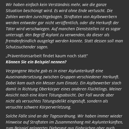
Wir haben einfach kein Verständnis mehr, wie die ganze
Situation beschönigt wird. Es wird ohne Ende vertuscht. Die
Zahlen werden zurechtgebogen. Straftaten von Asylbewerbern
werden entweder gar nicht veröffentlich, oder die Herkunft der
Täter wird verschwiegen. Auf manchen Dienststellen ist es sogar
untersagt, den Begriff Asylant zu verwenden, da dieser als
fremdenfeindlich ausgelegt werden könnte. Statt dessen soll man
Schutzsuchender sagen.
„Präventionsarbeit findet kaum noch statt“
Können Sie ein Beispiel nennen?
Vergangene Woche gab es in einer Asylunterkunft eine
Auseinandersetzung zwischen Gruppen verschiedener Herkunft.
Dabei kam auch ein Messer zum Einsatz. Ein Asylbewerber stach
damit in Richtung Oberkörper eines anderen Flüchtlings. Meiner
Ansicht nach eine klare Tötungsabsicht. Der Fall wurde aber
nicht als versuchtes Tötungsdelikt eingestuft, sondern als
versuchte schwere Körperverletzung.
Solche Fälle sind an der Tagesordnung. Wir haben immer wieder
Hinweise auf Straftaten im Zusammenhang mit Asylunterkünften,
zum Beispiel gelagertes Diebesgut aus Einbrüchen aber auch