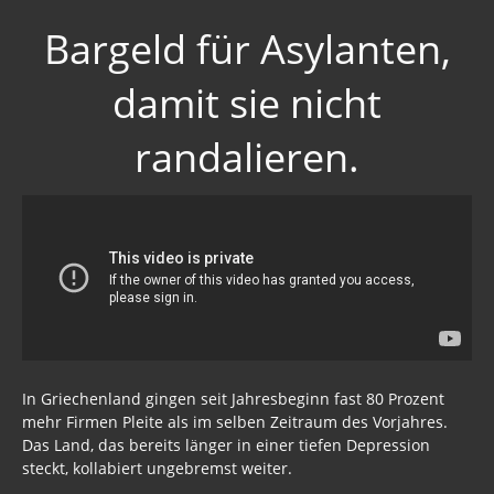
Bargeld für Asylanten,
Krankes Deutschland
Lügenpresse / Lückenpresse
damit sie nicht
Befehlsempfänger / Mittäter
randalieren.
BRD Archiv
Asyl 2017
Asyl 2016
ASYLINDUSTRIE
Extremismus
Schattenparlament
In Griechenland gingen seit Jahresbeginn fast 80 Prozent
mehr Firmen Pleite als im selben Zeitraum des Vorjahres.
SPD - Medien Imperium
Das Land, das bereits länger in einer tiefen Depression
steckt, kollabiert ungebremst weiter.
Stöverstuuv 2017, 2016. 2015