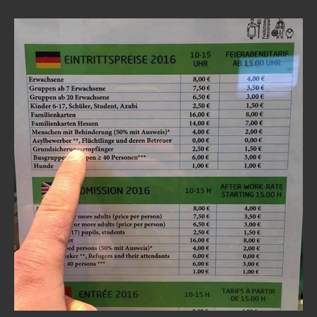
Freimaurer Bücher
google
Hörbücher
Trump, Putin, Xi und die Fliehkräfte
Tod der Tartarie
Wikileaks Daten
Bücher pdf
BRD / Deutschland
Faschisten heute / Mittäter
Die Kosten der Zuwanderung in die BRD
Bildungsmisere