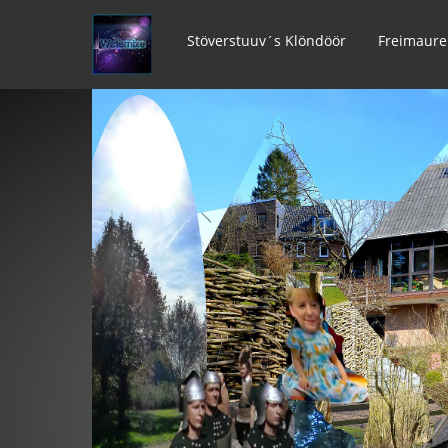
Stöverstuuv´s Klöndöör
Freimaure