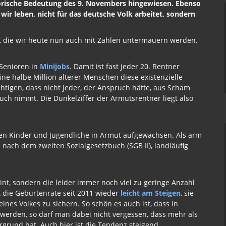
torische Bedeutung des 9. Novembers hingewiesen. Ebenso
ir leben, nicht für das deutsche Volk arbeitet, sondern
t, die wir heute nun auch mit Zahlen untermauern werden.
Senioren in
Minijobs
. Damit ist fast jeder 20. Rentner
e halbe Million älterer Menschen diese existenzielle
igen, dass nicht jeder, der Anspruch hätte, aus Scham
uch nimmt. Die Dunkelziffer der Armutsrentner liegt also
nen Kinder und Jugendliche in Armut aufgewachsen. Als arm
n nach dem zweiten Sozialgesetzbuch (SGB II), landläufig
nt, sondern die leider immer noch viel zu geringe Anzahl
t die Geburtenrate seit 2011 wieder
leicht am Steigen
, sie
ines Volkes zu sichern. So schön es auch ist, dass in
 werden, so darf man dabei nicht vergessen, dass mehr als
grund hat. Auch hier ist die Tendenz steigend.