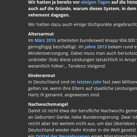
Wir hatten ja bereits vor
einigen Tagen
auf die his
auch auf die Gründe, warum dieses System, in dem w
vehement dagegen.
Wir hatten dazu auch einige Stichpunkte angebrach
Altersarmut
Im
März 2015
arbeiteten bundesweit knapp 904.000 
geringfügig beschäftigt. Im
Jahre 2013
bekam rund ein
Mindestversorgung. Dabei muss man auch berücksicht
und/oder Stolz diese Leistungen tatsächlich in Anspr
wesentlich höher… Tendenz steigend.
Kinderarmut
In Deutschland sind im
letzten Jahr
fast zwei Millio
gelten sie, wenn ihre Eltern auf staatliche Leistunge
Hartz IV genannt, angewiesen sind.
Nachwuchsmangel
Damit ist nicht etwa der berufliche Nachwuchs gemei
an Geburten! Danke, liebe Bundesregierung. Zwar is
reicht aber bei weitem nicht aus, um das Überleben e
Deutschland wieder mehr Kinder in die Welt gesetzt
ein
Drittel der Neugeborenen
einen Migrationshinter