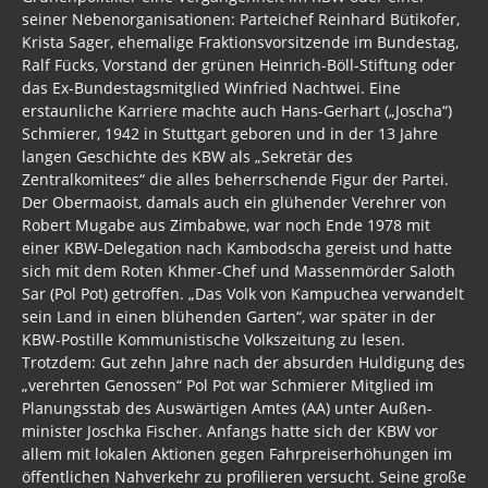
Krankes Deutschland
seiner Nebenorganisationen: Parteichef Reinhard Bütikofer,
Krista Sager, ehemalige Fraktionsvorsitzende im Bundestag,
Lügenpresse / Lückenpresse
Ralf Fücks, Vorstand der grünen Heinrich-Böll-Stiftung oder
das Ex-Bundestagsmitglied Winfried Nachtwei. Eine
Befehlsempfänger / Mittäter
erstaunliche Karriere machte auch Hans-Gerhart („Joscha“)
Schmierer, 1942 in Stuttgart geboren und in der 13 Jahre
BRD Archiv
langen Geschichte des KBW als „Sekretär des
Zentralkomitees“ die alles beherrschende Figur der Partei.
Hartz IV
Der Obermaoist, damals auch ein glühender Verehrer von
Robert Mugabe aus Zimbabwe, war noch Ende 1978 mit
BRD
einer KBW-Delegation nach Kambodscha gereist und hatte
sich mit dem Roten Khmer-Chef und Massenmörder Saloth
BRDDR 2017
Sar (Pol Pot) getroffen. „Das Volk von Kampuchea verwandelt
sein Land in einen blühenden Garten“, war später in der
Wahl 2017
KBW-Postille Kommunistische Volkszeitung zu lesen.
Trotzdem: Gut zehn Jahre nach der absurden Huldigung des
Gesetze BRD
„verehrten Genossen“ Pol Pot war Schmierer Mitglied im
Planungsstab des Auswärtigen Amtes (AA) unter Außen-
BRDDR 2016
minister Joschka Fischer. Anfangs hatte sich der KBW vor
BRD von Holger Mensch
allem mit lokalen Aktionen gegen Fahrpreiserhöhungen im
öffentlichen Nahverkehr zu profilieren versucht. Seine große