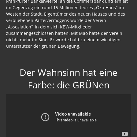
Frankfurter Bankenviertel an die Commerzbank und erhielt
im Gegenzug ein rund 15 Millionen teures „Öko-Haus“ im
Schattenparlament
Westen der Stadt. Eigentümer des neuen Hauses und des
verbliebenen Parteivermögens wurde der Verein
SPD - Medien Imperium
„Assoziation“, in dem sich KBW-Mitglieder
zusammengeschlossen hatten. Mit Mao hatte der Verein
Stöverstuuv 2017, 2016. 2015
nichts mehr im Sinn. Er wurde bald zu einem wichtigen
Unterstützer der grünen Bewegung.
Gästebuch
Der Wahnsinn hat eine
Farbe: die GRÜNen