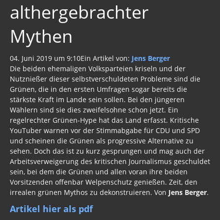
althergebrachter
Gift zum Genozid
Mythen
Genderismus
04. Juni 2019 um 9:10Ein Artikel von:
Jens Berger
Religion
Die beiden ehemaligen Volksparteien kriseln und der
Vereinigte Staaten von Europa
Nutznießer dieser selbstverschuldeten Probleme sind die
Grünen, die in den ersten Umfragen sogar bereits die
USA 2019
stärkste Kraft im Lande sein sollen. Bei den jüngeren
Wählern sind sie dies zweifelsohne schon jetzt. Ein
Wahrheit gegen MSM
regelrechter Grünen-Hype hat das Land erfasst. Kritische
YouTuber warnen vor der Stimmabgabe für CDU und SPD
Mark Passio
und scheinen die Grünen als progressive Alternative zu
sehen. Doch das ist zu kurz gesprungen und mag auch der
Außerirdische?
Arbeitsverweigerung des kritischen Journalismus geschuldet
sein, bei dem die Grünen und allen voran ihre beiden
Vergangenheit
Vorsitzenden offenbar Welpenschutz genießen. Zeit, den
irrealen grünen Mythos zu dekonstruieren. Von
Jens Berger
.
Zeitgeschichte
Artikel hier als pdf
Neues Bewußtsein