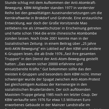
GEZ
Stunde schlug mit dem Aufkommen der Anti-Atomkraft-
Bewegung. KBW-Mitglieder standen 1977 in vorderster
Merkel
Reihe bei den gewalttätigen Auseinandersetzungen um die
Kernkraftwerke in Brokdorf und Grohnde. Eine erstaunliche
SPD
Entwicklung, war doch der Große Vorsitzende Mao
zeitlebens nie als Umweltschützer in Erscheinung getreten
Bündnis90/Die Grünen
und hatte schon 1964 die erste chinesische Atombombe
zünden lassen. Noch Ende 2001 konnte man in der
BRD Gesetze
Sozialistischen Zeitung- in einem Beitrag über „25 Jahre
Anti-AKW-Bewegung“ ein Loblied auf den KBW und andere
UPIK
K-Gruppen lesen, die ab Ende 1976 „fast ihre gesamten
Truppen“ in den Dienst der Anti-Atom-Bewegung gestellt
Freie Gemeinden
hatten: „Das waren sicher 20000 erfahrene und
einsatzbereite Kräfte.“ Gut bekommen sollte das den
BRD Meinungsfreiheit
meisten K-Gruppen und besonders dem KBW nicht. Immer
schwieriger wurde der Spagat zwischen Anti-Atom-Protest
Asyl 2017
bei gleichzeitigem Ausbau der Kernenergie in den
sozialistischen Bruderländern. Der sich auflösenden
Asyl 2016
Maoisten-Truppe gelang 1985 noch ein letzter Coup. Der
ASYLINDUSTRIE
KBW verkaufte sein 1976 für etwa 1,5 Millionen Euro
erworbenes Gebäude in der Mainzer Landstraße im
Extremismus