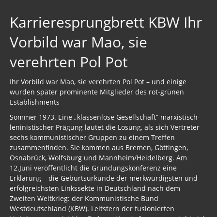
Der globale Prädiktor
Karrieresprungbrett KBW Ihr
Rom und Jerusalem
Vorbild war Mao, sie
Satanischer Kalender
verehrten Pol Pot
Geschichte 2020
Ihr Vorbild war Mao, sie verehrten Pol Pot – und einige
wurden später prominente Mitglieder des rot-grünen
Trump, Putin, Xi, der falsche Franziskus
Establishments
»Lolita Express« Jeffrey Epstein
Sommer 1973. Eine „klassenlose Gesellschaft“ marxistisch-
leninistischer Prägung lautet die Losung, als sich Vertreter
Jason Mason
sechs kommunistischer Gruppen zu einem Treffen
zusammenfinden. Sie kommen aus Bremen, Göttingen,
1. Weltkrieg
Osnabrück, Wolfsburg und Mannheim/Heidelberg. Am
12.Juni veröffentlicht die Gründungskonferenz eine
Kulturrevolution
Erklärung – die Geburtsurkunde der merkwürdigsten und
erfolgreichsten Linkssekte in Deutschland nach dem
New Zealand
Zweiten Weltkrieg: der Kommunistische Bund
Westdeutschland (KBW). Leitstern der fusionierten
China Lake