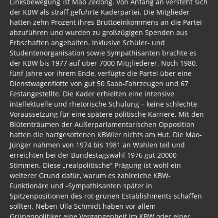
Linksbewegung ist Mao Zedong. Von Anfang an versteht sich
Freimaurer Bücher
der KBW als straff geführte Kaderpartei. Die Mitglieder
hatten zehn Prozent ihres Bruttoeinkommens an die Partei
google
abzuführen und wurden zu großzügigen Spenden aus
Erbschaften angehalten. Inklusive Schüler- und
Hörbücher
Studentenorganisation sowie Sympathisanten brachte es
der KBW bis 1977 auf über 7000 Mitgliederer. Noch 1980,
Trump, Putin, Xi und die Fliehkräfte
fünf Jahre vor ihrem Ende, verfügte die Partei über eine
Dienstwagenflotte von gut 50 Saab-Fahrzeugen und 67
Tod der Tartarie
Festangestellte. Die Kader erhielten eine intensive
intellektuelle und rhetorische Schulung – keine schlechte
Wikileaks Daten
Voraussetzung für eine spätere politische Karriere. Mit den
Blütenträumen der Außerparlamentarischen Opposition
Bücher pdf
hatten die hartgesottenen KBWler nichts am Hut. Die Mao-
Jünger nahmen von 1974 bis 1981 an Wahlen teil und
BRD / Deutschland
erreichten bei der Bundestagswahl 1976 gut 20000
Stimmen. Diese „realpolitische“ Prägung ist wohl ein
Faschisten heute / Mittäter
weiterer Grund dafür, warum es zahlreiche KBW-
Funktionäre und -Sympathisanten später in
Die Kosten der Zuwanderung in die BRD
Spitzenpositionen des rot-grünen Establishments schaffen
sollten. Neben Ulla Schmidt haben vor allem
Bildungsmisere
Grünenpolitiker eine Vergangenheit im KBW oder einer