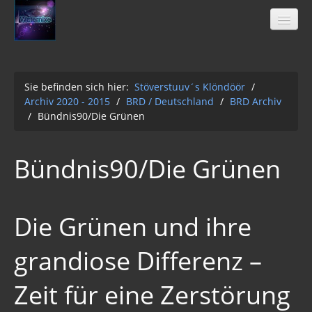
Sie befinden sich hier:
Stöverstuuv´s Klöndöör
/
Archiv 2020 - 2015
/
BRD / Deutschland
/
BRD Archiv
Stöverstuuv´s Klöndöör
/
Bündnis90/Die Grünen
Freimaurer
04-2021
Bündnis90/Die Grünen
Archiv 2020 - 2015
01-12-2Q2Q
Die Grünen und ihre
AUFKLÄRUNG 2Q2Q
grandiose Differenz –
Wasser 2019
Klimawandel der Kabale
Zeit für eine Zerstörung
Strahlung / 5 G