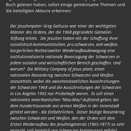
Buch gelesen haben, sofort einige gemeinsame Themen und
die beteiligten Akteure erkennen:
Der Jesuitenpater Greg Galluzzo war einer der wichtigsten
Männer des Ordens, der die 1968 gegründete Gamaliel-
Stiftung leitete. Die Jesuiten haben mit der Schaffung ihrer
sozialistisch-kommunistischen, pro-schwarzen, anti-weißen,
bürgerlichen Rechte/zweiter Wiederaufbaubewegung eine
institutionalisierte nationale Bevorzugung der Schwarzen in
jedem sozialen und wirtschaftlichen Bereich geschaffen. Und
warum? Die Military Company of Jesus plant, einen
nationalen Rassenkrieg zwischen Schwarzen und Weißen
anzuzetteln, wobei die zwischenstaatlichen Ausschreitungen
der Schwarzen 1968 und die Ausschreitungen der Schwarzen
in Los Angeles 1992 nur Probeläufe waren. Es soll einen
nationalen amerikanischen "Mau-Mau"-Aufstand geben, bei
dem Hunderttausende von armen Weißen in der Innenstadt
getötet werden - die Entbehrlichen. Dieser blutige Rassenkrieg
zwischen Schwarzen und Weißen, den der Orden seit dem
Ersten Wiederaufbau des Jesuitengenerals (1865-1877) so sehr
wünscht, soll heimlich von Schwarzen Freimaurern geführt