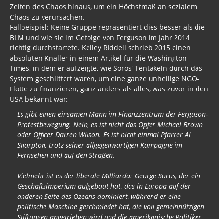
Zeiten des Chaos hinaus, um ein Höchstmaß an sozialem
Chaos zu verursachen.
Fallbeispiel: Keine Gruppe repräsentiert dies besser als die
BLM und wie sie im Gefolge von Ferguson im Jahr 2014
richtig durchstartete. Kelley Riddell schrieb 2015 einen
absoluten Knaller in einem Artikel für die Washington
Times, in dem er aufzeigte, wie Soros' Tentakeln durch das
System geschlittert waren, um eine ganze unheilige NGO-
Flotte zu finanzieren, ganz anders als alles, was zuvor in den
USA bekannt war:
Es gibt einen einsamen Mann im Finanzzentrum der Ferguson-
Protestbewegung. Nein, es ist nicht das Opfer Michael Brown
oder Officer Darren Wilson. Es ist nicht einmal Pfarrer Al
Sharpton, trotz seiner allgegenwärtigen Kampagne im
Fernsehen und auf den Straßen.
Vielmehr ist es der liberale Milliardär George Soros, der ein
Geschäftsimperium aufgebaut hat, das in Europa auf der
anderen Seite des Ozeans dominiert, während er eine
politische Maschine geschmiedet hat, die von gemeinnützigen
Stiftungen angetrieben wird und die amerikanische Politiker