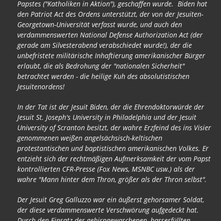
Papstes ("Katholiken in Aktion"), geschaffen wurde. Biden hat
den Patriot Act des Ordens unterstützt, der von der Jesuiten-
Georgetown-Universität verfasst wurde, und auch den
verdammenswerten National Defense Authorization Act (der
gerade am Silvesterabend verabschiedet wurde!), der die
unbefristete militärische Inhaftierung amerikanischer Bürger
erlaubt, die als Bedrohung der "nationalen Sicherheit"
betrachtet werden - die heilige Kuh des absolutistischen
Jesuitenordens!
In der Tat ist der Jesuit Biden, der die Ehrendoktorwürde der
Jesuit St. Joseph's University in Philadelphia und der Jesuit
University of Scranton besitzt, der wahre Erzfeind des ins Visier
genommenen weißen angelsächsisch-keltischen
protestantischen und baptistischen amerikanischen Volkes. Er
entzieht sich der rechtmäßigen Aufmerksamkeit der vom Papst
kontrollierten CFR-Presse (Fox News, MSNBC usw.) als der
wahre "Mann hinter dem Thron, größer als der Thron selbst".
Der Jesuit Greg Galluzzo war ein äußerst gehorsamer Soldat,
der diese verdammenswerte Verschwörung aufgedeckt hat.
Durch den Einsatz der gehirngewaschenen, hasserfüllten,