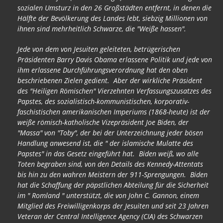
sozialen Umsturz in den 26 Großstädten entfernt, in denen die
Hälfte der Bevölkerung des Landes lebt, siebzig Millionen von
ihnen sind mehrheitlich Schwarze, die "Weiße hassen".
Jede von dem von Jesuiten geleiteten, betrügerischen
Präsidenten Barry Davis Obama erlassene Politik und jede von
ihm erlassene Durchführungsverordnung hat den oben
beschriebenen Zielen gedient. Aber der wirkliche Präsident
des "Heiligen Römischen" Vierzehnten Verfassungszusatzes des
Papstes, des sozialistisch-kommunistischen, korporativ-
faschistischen amerikanischen Imperiums (1868-heute) ist der
weiße römisch-katholische Vizepräsident Joe Biden, der
"Massa" von "Toby", der bei der Unterzeichnung jeder bösen
Handlung anwesend ist, die " der islamische Mulatte des
Papstes" in das Gesetz eingeführt hat. Biden weiß, wo alle
Toten begraben sind, von den Details des Kennedy-Attentats
bis hin zu den wahren Meistern der 911-Sprengungen. Biden
hat die Schaffung der päpstlichen Abteilung für die Sicherheit
im " Romland " unterstützt, die von John C. Gannon, einem
Mitglied des Freiwilligenkorps der Jesuiten und seit 23 Jahren
Veteran der Central Intelligence Agency (CIA) des Schwarzen