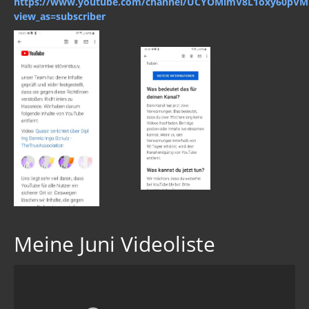
https://www.youtube.com/channel/UCYOMlmV8L1oxy60pV
view_as=subscriber
Meine Juni Videoliste