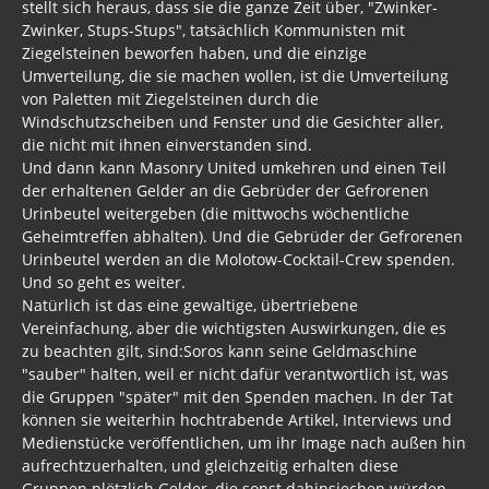
stellt sich heraus, dass sie die ganze Zeit über, "Zwinker-
Zwinker, Stups-Stups", tatsächlich Kommunisten mit
Ziegelsteinen beworfen haben, und die einzige
Umverteilung, die sie machen wollen, ist die Umverteilung
von Paletten mit Ziegelsteinen durch die
Windschutzscheiben und Fenster und die Gesichter aller,
die nicht mit ihnen einverstanden sind.
Und dann kann Masonry United umkehren und einen Teil
der erhaltenen Gelder an die Gebrüder der Gefrorenen
Urinbeutel weitergeben (die mittwochs wöchentliche
Geheimtreffen abhalten). Und die Gebrüder der Gefrorenen
Urinbeutel werden an die Molotow-Cocktail-Crew spenden.
Und so geht es weiter.
Natürlich ist das eine gewaltige, übertriebene
Vereinfachung, aber die wichtigsten Auswirkungen, die es
zu beachten gilt, sind:Soros kann seine Geldmaschine
"sauber" halten, weil er nicht dafür verantwortlich ist, was
die Gruppen "später" mit den Spenden machen. In der Tat
können sie weiterhin hochtrabende Artikel, Interviews und
Medienstücke veröffentlichen, um ihr Image nach außen hin
aufrechtzuerhalten, und gleichzeitig erhalten diese
Gruppen plötzlich Gelder, die sonst dahinsiechen würden,