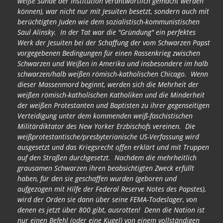
weiße Sünde der Institution verantwortlich gemacht werden
können), war nicht nur mit Jesuiten besetzt, sondern auch mit
berüchtigten Juden wie dem sozialistisch-kommunistischen
Saul Alinsky. In der Tat war die "Gründung" ein perfektes
Werk der Jesuiten bei der Schaffung der vom Schwarzen Papst
vorgegebenen Bedingungen für einen Rassenkrieg zwischen
Schwarzen und Weißen in Amerika und insbesondere im halb
schwarzen/halb weißen römisch-katholischen Chicago. Wenn
dieser Massenmord beginnt, werden sich die Mehrheit der
weißen römisch-katholischen Katholiken und die Minderheit
der weißen Protestanten und Baptisten zu ihrer gegenseitigen
Verteidigung unter dem kommenden weiß-faschistischen
Militärdiktator des New Yorker Erzbischofs vereinen. Die
weißprotestantische/presbyterianische US-Verfassung wird
ausgesetzt und das Kriegsrecht offen erklärt und mit Truppen
auf den Straßen durchgesetzt. Nachdem die mehrheitlich
grausamen Schwarzen ihren beabsichtigten Zweck erfüllt
haben, für den sie geschaffen wurden (geboren und
aufgezogen mit Hilfe der Federal Reserve Notes des Papstes),
wird der Orden sie dann über seine FEMA-Todeslager, von
denen es jetzt über 800 gibt, ausrotten! Denn die Nation ist
nur einen Befehl (oder eine Kugel) von einem vollständigen