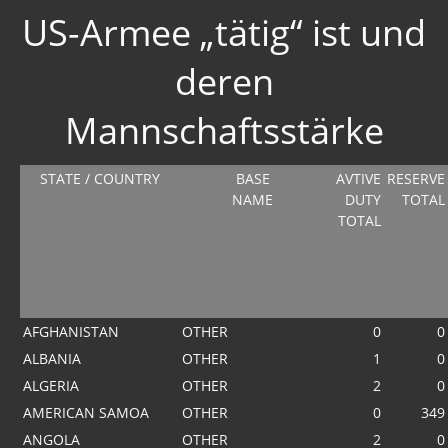
US-Armee „tätig“ ist und
deren
Mannschaftsstärke
STATE / COUNTRY
BASE
AVTIVE
RESERVE
NAME
DUTY
TOTAL
TOTAL
AFGHANISTAN
OTHER
0
0
ALBANIA
OTHER
1
0
ALGERIA
OTHER
2
0
AMERICAN SAMOA
OTHER
0
349
ANGOLA
OTHER
2
0