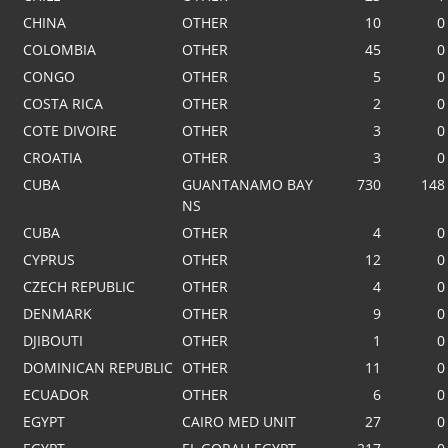
CHINA
OTHER
10
0
COLOMBIA
OTHER
45
0
CONGO
OTHER
5
0
COSTA RICA
OTHER
2
0
COTE DIVOIRE
OTHER
3
0
CROATIA
OTHER
3
0
CUBA
GUANTANAMO BAY
730
148
NS
CUBA
OTHER
4
0
CYPRUS
OTHER
12
0
CZECH REPUBLIC
OTHER
4
0
DENMARK
OTHER
9
0
DJIBOUTI
OTHER
1
0
DOMINICAN REPUBLIC
OTHER
11
0
ECUADOR
OTHER
6
0
EGYPT
CAIRO MED UNIT
27
0