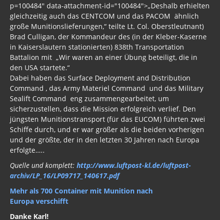
Russland
p=100484" data-attachment-id="100484">„Deshalb erhielten
gleichzeitig auch das CENTCOM und das PACOM ähnlich
Politik
große Munitionslieferungen,“ teilte Lt. Col. Oberstleutnant)
Brad Culligan, der Kommandeur des (in der Kleber-Kaserne
Archiv Informationen 2017, 2016, 2015
in Kaiserslautern stationierten) 838th Transportation
Battalion mit „Wir waren an einer Übung beteiligt, die in
Musik
den USA startete.“
Dabei haben das Surface Deployment and Distribution
Gästebuch
Command , das Army Materiel Command und das Military
Sealift Command eng zusammengearbeitet, um
sicherzustellen, dass die Mission erfolgreich verlief. Den
jüngsten Munitionstransport (für das EUCOM) führten zwei
Schiffe durch, und er war größer als die beiden vorherigen
und der größte, der in den letzten 30 Jahren nach Europa
erfolgte…..
Quelle und komplett:
http://www.luftpost-kl.de/luftpost-
archiv/LP_16/LP09717_140617.pdf
Mehr als 700 Container mit Munition nach
Europa verschifft
Danke Karl!