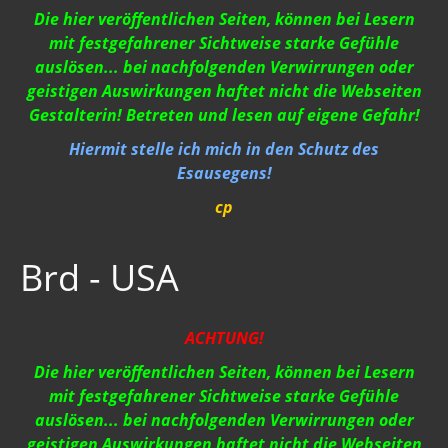
Strahlung / 5 G
Die hier veröffentlichen Seiten, können bei Lesern
mit festgefahrener Sichtweise starke Gefühle
Gift zum Genozid
auslösen... bei nachfolgenden Verwirrungen oder
geistigen Auswirkungen haftet nicht die Webseiten
Genderismus
Gestalterin! Betreten und lesen auf eigene Gefahr!
Religion
Hiermit stelle ich mich in den Schutz des
Esausegens!
Vereinigte Staaten von Europa
cp
USA 2019
Wahrheit gegen MSM
Brd - USA
Mark Passio
Außerirdische?
ACHTUNG!
Die hier veröffentlichen Seiten, können bei Lesern
Vergangenheit
mit festgefahrener Sichtweise starke Gefühle
Zeitgeschichte
auslösen... bei nachfolgenden Verwirrungen oder
geistigen Auswirkungen haftet nicht die Webseiten