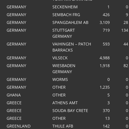
GERMANY
SECKENHEIM
1
0
GERMANY
SEMBACH FRG
426
9
GERMANY
SPANGDAHLEM AB
3,109
28
GERMANY
STUTTGART
719
134
GERMANY
GERMANY
VAIHINGEN – PATCH
593
44
BARRACKS
GERMANY
VILSECK
4,988
0
GERMANY
WIESBADEN
1,918
82
GERMANY
GERMANY
WORMS
0
0
GERMANY
OTHER
1,235
0
GHANA
OTHER
5
0
GREECE
ATHENS AMT
3
0
GREECE
SOUDA BAY CRETE
370
0
GREECE
OTHER
13
0
GREENLAND
THULE AFB
142
0