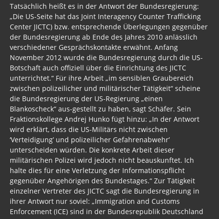
Tatsächlich heißt es in der Antwort der Bundesregierung:
„Die US-Seite hat das Joint Interagency Counter Trafficking
Center JICTC) bzw. entsprechende Überlegungen gegenüber
der Bundesregierung ab Ende des Jahres 2010 anlässlich
verschiedener Gesprächskontakte erwähnt. Anfang
November 2012 wurde die Bundesregierung durch die US-
Botschaft auch offiziell über die Einrichtung des JICTC
unterrichtet.“ Für ihre Arbeit „im sensiblen Graubereich
zwischen polizeilicher und militärischer Tätigkeit“ scheine
die Bundesregierung der US-Regierung „einen
Blankoscheck“ aus-gestellt zu haben, sagt Schäfer. Sein
Fraktionskollege Andrej Hunko fügt hinzu: „In der Antwort
wird erklärt, dass die US-Militärs nicht zwischen
‘Verteidigung’ und polizeilicher Gefahrenabwehr’
unterscheiden würden. Die konkrete Arbeit dieser
militärischen Polizei wird jedoch nicht beauskunftet. Ich
halte dies für eine Verletzung der Informationspflicht
gegenüber Angehörigen des Bundestages.“ Zur Tätigkeit
einzelner Vertreter des JICTC sagt die Bundesregierung in
ihrer Antwort nur soviel: „Immigration and Customs
Enforcement (ICE) sind in der Bundesrepublik Deutschland