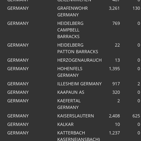
GERMANY
GRAFENWOHR
3,261
130
GERMANY
GERMANY
HEIDELBERG
769
0
CAMPBELL
BARRACKS
GERMANY
HEIDELBERG
22
0
PATTON BARRACKS
GERMANY
HERZOGENAURAUCH
13
0
GERMANY
HOHENFELS
1,395
0
GERMANY
GERMANY
ILLESHEIM GERMANY
917
2
GERMANY
KAAPAUN AS
320
0
GERMANY
KAEFERTAL
2
0
GERMANY
GERMANY
KAISERSLAUTERN
2,408
625
GERMANY
KALKAR
10
0
GERMANY
KATTERBACH
1,237
0
KASERNE(ANSBACH)