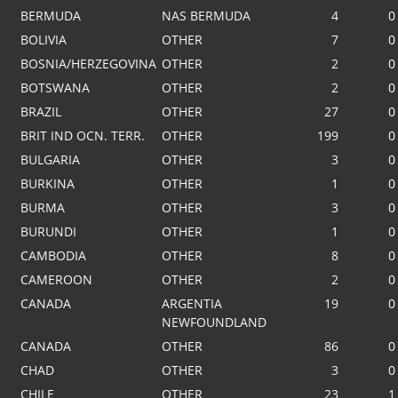
BERMUDA
NAS BERMUDA
4
0
BOLIVIA
OTHER
7
0
BOSNIA/HERZEGOVINA
OTHER
2
0
BOTSWANA
OTHER
2
0
BRAZIL
OTHER
27
0
BRIT IND OCN. TERR.
OTHER
199
0
BULGARIA
OTHER
3
0
BURKINA
OTHER
1
0
BURMA
OTHER
3
0
BURUNDI
OTHER
1
0
CAMBODIA
OTHER
8
0
CAMEROON
OTHER
2
0
CANADA
ARGENTIA
19
0
NEWFOUNDLAND
CANADA
OTHER
86
0
CHAD
OTHER
3
0
CHILE
OTHER
23
1