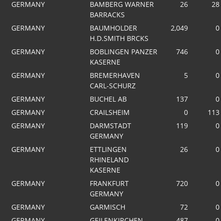
GERMANY
BAMBERG WARNER
26
28
BARRACKS
GERMANY
BAUMHOLDER
2,049
0
H.D.SMITH BRCKS
GERMANY
BOBLINGEN PANZER
746
0
KASERNE
GERMANY
BREMERHAVEN
5
0
CARL-SCHURZ
GERMANY
BUCHEL AB
137
0
GERMANY
CRAILSHEIM
0
113
GERMANY
DARMSTADT
119
0
GERMANY
GERMANY
ETTLINGEN
26
0
RHINELAND
KASERNE
GERMANY
FRANKFURT
720
0
GERMANY
GERMANY
GARMISCH
72
0
GERMANY
GEILENKIRCHEN
487
0