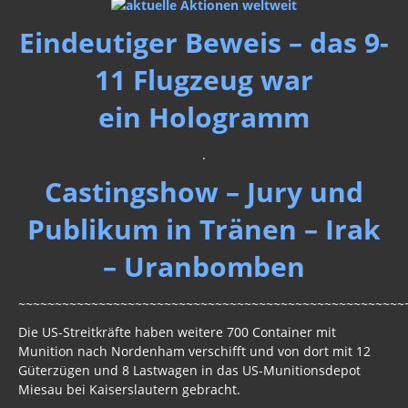
Brd - USA
Eindeutiger Beweis – das 9-
Schweden
11 Flugzeug war
Norwegen
ein Hologramm
England
.
Österreich
Castingshow – Jury und
Frankreich
Publikum in Tränen – Irak
Polen
– Uranbomben
Schweiz
~~~~~~~~~~~~~~~~~~~~~~~~~~~~~~~~~~~~~~~~~~~~~~~~~~~~~
Griechenland
Die US-Streitkräfte haben weitere 700 Container mit
Spanien
Munition nach Nordenham verschifft und von dort mit 12
Güterzügen und 8 Lastwagen in das US-Munitionsdepot
Archiv Politik
Miesau bei Kaiserslautern gebracht.