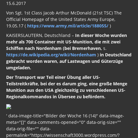
15.6.2017
Bargeldverbot
Von Sgt. 1st Class Jacob Arthur McDonald (21st TSC) The
Syrien
Official Homepage of the United States Army Europe,
19.05.17 (
https://www.army.mil/article/188055/
)
Libyen
KAISERSLAUTERN, Deutschland –
In dieser Woche wurden
Russland - Türkei
mehr als 700 Container mit US-Munition, die mit zwei
Schiffen nach Nordenham (bei Bremerhaven,
s.
China
https://de.wikipedia.org/wiki/Nordenham
)
in Deutschland
gebracht worden waren, auf Lastwagen und Güterzüge
Israel
umgeladen.
Der Transport war Teil einer Übung aller US-
Brasilien
Teilstreitkräfte, bei der es darum ging, eine große Menge
Munition aus den USA gleichzeitig zu verschiedenen US-
Ukraine
Regionalkommandos in Übersee zu befördern.
UN
Welt aktuell
' data-image-title="Bilder der Woche 16 (14)" data-image-
meta="[]" data-comments-opened="0" data-orig-size=""
Türkei
data-orig-file="" data-
permalink="https://wissenschaft3000.wordpress.com/?