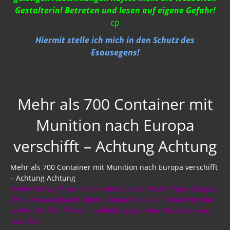
Neues Bewußtsein
Gestalterin! Betreten und lesen auf eigene Gefahr!
cp
Der globale Prädiktor
Hiermit stelle ich mich in den Schutz des
Rom und Jerusalem
Esausegens!
Satanischer Kalender
Geschichte 2020
Mehr als 700 Container mit
Trump, Putin, Xi, der falsche Franziskus
Munition nach Europa
»Lolita Express« Jeffrey Epstein
verschifft – Achtung Achtung
Jason Mason
Mehr als 700 Container mit Munition nach Europa verschifft
1. Weltkrieg
– Achtung Achtung
Kulturrevolution
Danke Petra, für die Recherche! Das ist ein wichtiges Zeugnis
für deren unsägliche Lügen – behaltet das in Erinnerung und
New Zealand
verbreitet dies überall – schließlich gibt hier Hillary zu was
wahr ist!
China Lake