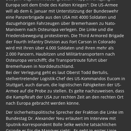
Europa seit dem Ende des Kalten Krieges“: Die US-Armee
will ab dem 6. Januar mit Unterstützung der Bundeswehr
eine Panzerbrigade aus den USA mit 4000 Soldaten und
dazugehörigen Fahrzeugen über Bremerhaven zu Nato-
Manövern nach Osteuropa verlegen. Die Linke und die
Friedensbewegung protestieren. Die Third Armored Brigade
der Fourth Infantry Division aus Fort Carson in Colorado
wird mit ihren über 4.000 Soldaten und ihren mehr als
2.000 Panzern, Haubitzen und Militärtransportern nach
Osteuropa verschifft; die Transportroute führt über
Bremerhaven in Norddeutschland.
Bei der Verlegung geht es laut Oberst Todd Bertulis,
stellvertretender Logistik-Chef des US-Kommandos Eucom in
Stuttgart, auch darum, die logistischen Fähigkeiten der US-
Armee auf die Probe zu stellen. Es gelte nachzuweisen, dass
die Kampfkraft der USA zur rechten Zeit an den rechten Ort
nach Europa gebracht werden könne.
Der sicherheitspolitische Sprecher der Fraktion die Linke im
Bundestag Dr. Alexander Neu erläutert im Interview mit
Sputnik-Korrespondent Bolle Selke welche tatsächlichen
Gründe er für die Manöver sieht: „Es geht in erster Linie