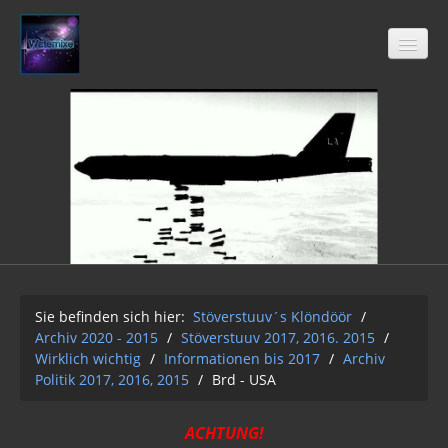
Stöverstuuv´s Klöndöör
Freimaurer
04-2021
Archiv 2020 - 2015
01-12-2Q2Q
Sie befinden sich hier:
Stöverstuuv´s Klöndöör
/
Archiv 2020 - 2015
/
Stöverstuuv 2017, 2016. 2015
/
AUFKLÄRUNG 2Q2Q
Wirklich wichtig
/
Informationen bis 2017
/
Archiv
Politik 2017, 2016, 2015
/
Brd - USA
Wasser 2019
Klimawandel der Kabale
ACHTUNG!