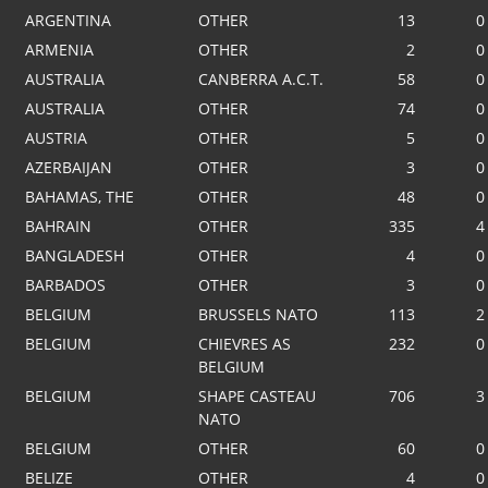
ARGENTINA
OTHER
13
0
ARMENIA
OTHER
2
0
AUSTRALIA
CANBERRA A.C.T.
58
0
AUSTRALIA
OTHER
74
0
AUSTRIA
OTHER
5
0
AZERBAIJAN
OTHER
3
0
BAHAMAS, THE
OTHER
48
0
BAHRAIN
OTHER
335
4
BANGLADESH
OTHER
4
0
BARBADOS
OTHER
3
0
BELGIUM
BRUSSELS NATO
113
2
BELGIUM
CHIEVRES AS
232
0
BELGIUM
BELGIUM
SHAPE CASTEAU
706
3
NATO
BELGIUM
OTHER
60
0
BELIZE
OTHER
4
0