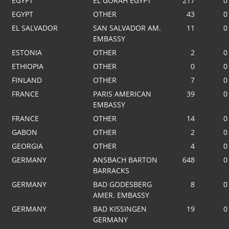
EGYPT
EL GORAH EGYPT
217
0
EGYPT
OTHER
43
0
EL SALVADOR
SAN SALVADOR AM.
11
0
EMBASSY
ESTONIA
OTHER
2
0
ETHIOPIA
OTHER
0
0
FINLAND
OTHER
7
0
FRANCE
PARIS AMERICAN
39
0
EMBASSY
FRANCE
OTHER
14
0
GABON
OTHER
2
0
GEORGIA
OTHER
4
0
GERMANY
ANSBACH BARTON
648
0
BARRACKS
GERMANY
BAD GODESBERG
8
0
AMER. EMBASSY
GERMANY
BAD KISSINGEN
19
0
GERMANY