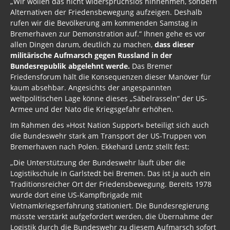
„Wir wollen das nicht widerspruchslos hinnehmen, sondern
Alternativen der Friedensbewegung aufzeigen. Deshalb
rufen wir die Bevölkerung am kommenden Samstag in
Bremerhaven zur Demonstration auf.“ Ihnen gehe es vor
allen Dingen darum, deutlich zu machen,
dass dieser
militärische Aufmarsch gegen Russland in der
Bundesrepublik abgelehnt werde.
Das Bremer
Friedensforum hält die Konsequenzen dieser Manöver für
kaum absehbar. Angesichts der angespannten
weltpolitischen Lage könne dieses „Säbelrasseln“ der US-
Armee und der Nato die Kriegsgefahr erhöhen.
Im Rahmen des »Host Nation Support« beteiligt sich auch
die Bundeswehr stark am Transport der US-Truppen von
Bremerhaven nach Polen. Ekkehard Lentz stellt fest:
„Die Unterstützung der Bundeswehr läuft über die
Logistikschule in Garlstedt bei Bremen. Das ist ja auch ein
Traditionsreicher Ort der Friedensbewegung. Bereits 1978
wurde dort eine US-Kampfbrigade mit
Vietnamkriegserfahrung stationiert. Die Bundesregierung
müsste verstärkt aufgefordert werden, die Übernahme der
Logistik durch die Bundeswehr zu diesem Aufmarsch sofort