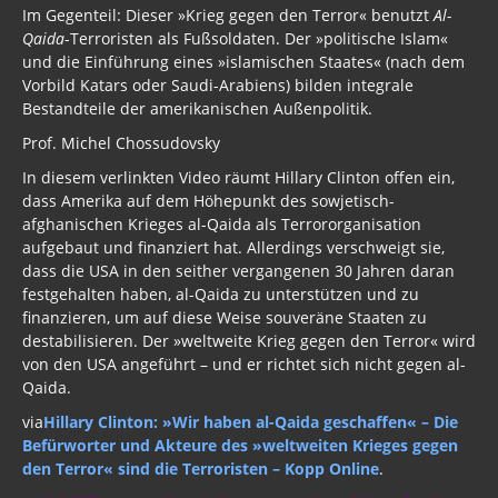
Im Gegenteil: Dieser »Krieg gegen den Terror« benutzt
Al-
Qaida
-Terroristen als Fußsoldaten. Der »politische Islam«
Freimaurer Bücher
und die Einführung eines »islamischen Staates« (nach dem
Vorbild Katars oder Saudi-Arabiens) bilden integrale
google
Bestandteile der amerikanischen Außenpolitik.
Hörbücher
Prof. Michel Chossudovsky
Trump, Putin, Xi und die Fliehkräfte
In diesem verlinkten Video räumt Hillary Clinton offen ein,
dass Amerika auf dem Höhepunkt des sowjetisch-
Tod der Tartarie
afghanischen Krieges al-Qaida als Terrororganisation
aufgebaut und finanziert hat. Allerdings verschweigt sie,
Wikileaks Daten
dass die USA in den seither vergangenen 30 Jahren daran
festgehalten haben, al-Qaida zu unterstützen und zu
Bücher pdf
finanzieren, um auf diese Weise souveräne Staaten zu
destabilisieren. Der »weltweite Krieg gegen den Terror« wird
BRD / Deutschland
von den USA angeführt – und er richtet sich nicht gegen al-
Qaida.
Stöverstuuv 2017, 2016. 2015
via
Hillary Clinton: »Wir haben al-Qaida geschaffen« – Die
Archiv Stöverstuuv 2017, 2016, 2015
Befürworter und Akteure des »weltweiten Krieges gegen
den Terror« sind die Terroristen – Kopp Online
.
Archiv 2017