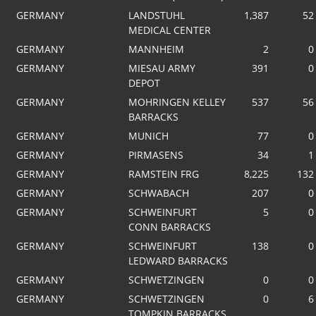
GERMANY
LANDSTUHL
1,387
52
MEDICAL CENTER
GERMANY
MANNHEIM
2
0
GERMANY
MIESAU ARMY
391
0
DEPOT
GERMANY
MOHRINGEN KELLEY
537
56
BARRACKS
GERMANY
MUNICH
77
0
GERMANY
PIRMASENS
34
1
GERMANY
RAMSTEIN FRG
8,225
132
GERMANY
SCHWABACH
207
0
GERMANY
SCHWEINFURT
5
0
CONN BARRACKS
GERMANY
SCHWEINFURT
138
0
LEDWARD BARRACKS
GERMANY
SCHWETZINGEN
0
0
GERMANY
SCHWETZINGEN
0
6
TOMPKIN BARRACKS