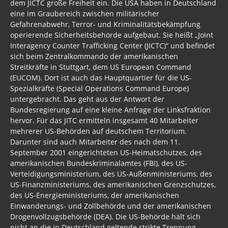
dem JICTC große Freiheit ein. Die USA haben in Deutschland
eine im Graubereich zwischen militärischer
Gefahrenabwehr, Terror- und Kriminalitätsbekämpfung
operierende Sicherheitsbehörde aufgebaut. Sie heißt „Joint
Interagency Counter Trafficking Center (JICTC)“ und befindet
sich beim Zentralkommando der amerikanischen
Streitkräfte in Stuttgart, dem US European Command
(EUCOM). Dort ist auch das Hauptquartier für die US-
Spezialkräfte (Special Operations Command Europe)
untergebracht. Das geht aus der Antwort der
Bundesregierung auf eine kleine Anfrage der Linksfraktion
hervor. Für das JITC ermitteln insgesamt 40 Mitarbeiter
mehrerer US-Behörden auf deutschem Territorium.
Darunter sind auch Mitarbeiter des nach dem 11.
September 2001 eingerichteten US-Heimatschutzes, des
amerikanischen Bundeskriminalamtes (FBI), des US-
Verteidigungsministerium, des US-Außenministeriums, des
US-Finanzministeriums, des amerikanischen Grenzschutzes,
des US-Energieministeriums, der amerikanischen
Einwanderungs- und Zollbehörde und der amerikanischen
Drogenvollzugsbehörde (DEA). Die US-Behörde hält sich
nicht an die in Deutschland geltende strikte Trennung