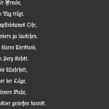
r Freude,
n Tag trägt.
mpfindsames Ohr,
ndern zu lauschen.
 klaren Verstand,
 Herz siehst.
ie Wahrheit,
vor der Lüge.
innere Ruhe,
iver genießen kannst.