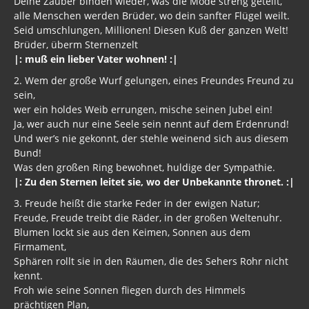
Deine Zauber binden wieder, was die Mode streng geteilt,
alle Menschen werden Brüder, wo dein sanfter Flügel weilt.
Seid umschlungen, Millionen! Diesen Kuß der ganzen Welt!
Brüder, überm Sternenzelt
|: muß ein lieber Vater wohnen! :|
2. Wem der große Wurf gelungen, eines Freundes Freund zu
sein,
wer ein holdes Weib errungen, mische seinen Jubel ein!
Ja, wer auch nur eine Seele sein nennt auf dem Erdenrund!
Und wer’s nie gekonnt, der stehle weinend sich aus diesem
Bund!
Was den großen Ring bewohnet, huldige der Sympathie.
|: Zu den Sternen leitet sie, wo der Unbekannte thronet. :|
3. Freude heißt die starke Feder in der ewigen Natur;
Freude, Freude treibt die Räder, in der großen Weltenuhr.
Blumen lockt sie aus den Keimen, Sonnen aus dem
Firmament,
Sphären rollt sie in den Räumen, die des Sehers Rohr nicht
kennt.
Froh wie seine Sonnen fliegen durch des Himmels
prächtigen Plan,