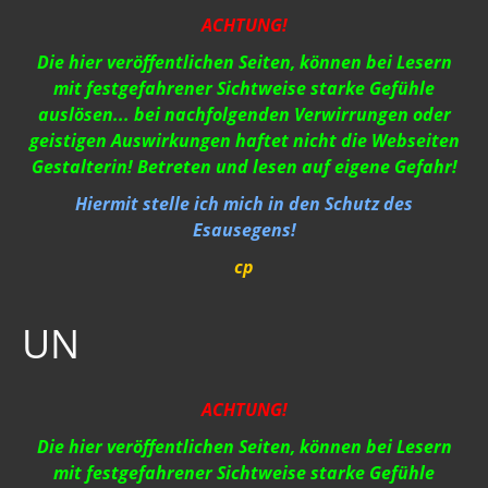
04-2021
ACHTUNG!
Archiv 2020 - 2015
Die hier veröffentlichen Seiten, können bei Lesern
01-12-2Q2Q
mit festgefahrener Sichtweise starke Gefühle
auslösen... bei nachfolgenden Verwirrungen oder
AUFKLÄRUNG 2Q2Q
geistigen Auswirkungen haftet nicht die Webseiten
Wasser 2019
Gestalterin! Betreten und lesen auf eigene Gefahr!
Hiermit stelle ich mich in den Schutz des
Klimawandel der Kabale
Esausegens!
Strahlung / 5 G
cp
Gift zum Genozid
UN
Genderismus
Religion
ACHTUNG!
Vereinigte Staaten von Europa
Die hier veröffentlichen Seiten, können bei Lesern
USA 2019
mit festgefahrener Sichtweise starke Gefühle