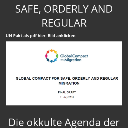
Wikileaks Daten
SAFE, ORDERLY AND
Bücher pdf
REGULAR
BRD / Deutschland
UN Pakt als pdf hier: Bild anklicken
Stöverstuuv 2017, 2016. 2015
Archiv Stöverstuuv 2017, 2016, 2015
Archiv 2017
Wirklich wichtig
Wichtige Vorträge
Dezember - Januar 2019
Informationen bis 2017
Archiv Umwelt 2017
Die okkulte Agenda der
Archiv Gesundheit 2017