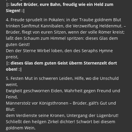
|: laufet Brüder, eure Bahn, freudig wie ein Held zum
Siegen! :|
4. Freude sprudelt in Pokalen; in der Traube goldnem Blut
trinken Sanftmut Kannibalen, die Verzweiflung Heldenmut. –
Brüder, fliegt von euren Sitzen, wenn der volle Römer kreist;
laßt den Schaum zum Himmel spritzen: dieses Glas dem
guten Geist!
Den der Sterne Wirbel loben, den des Seraphs Hymne
preist,
|: dieses Glas dem guten Geist überm Sternenzelt dort
oben! :|
5. Festen Mut in schweren Leiden, Hilfe, wo die Unschuld
weint,
Ewigkeit geschwornen Eiden, Wahrheit gegen Freund und
Feind,
Männerstolz vor Königsthronen – Brüder, gält’s Gut und
Blut:
dem Verdienste seine Kronen, Untergang der Lügenbrut!
Schließt den heilgen Zirkel dichter! Schwört bei diesem
goldnem Wein,