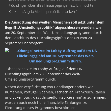
Brasilien
Flüchtlingen über alles hinausgegangen ist. Ich möchte
Kanzlerin Angela Merkel persönlich danken.“
Ukraine
Die Ausrottung des weißen Menschen soll jetzt unter dem
UN
Begriff „Umsiedlungspolitik“ abgeschlossen werden,
wie
am 20. September das Welt-Umsiedlungsprogramm durch
Welt aktuell
den Beschluss des Flüchtlingsgipfels der UN vom 20.
September hervorgeht.
Türkei
Russland
Politik
„Obongo“ setzte im Lobby-Auftrag auf dem UN-
Flüchtlingsgipfel am 20. September das Welt-
Archiv Informationen 2017, 2016, 2015
Umsiedlungsprogramm durch.
Musik
Neben der Verpflichtung von Handlangerländern wie
Rumänien, Portugal, Spanien, Tschechien, Frankreich, Italien
Gästebuch
und Luxemburg, das „Umsiedlungsprogramm“ anzunehmen,
wurden auch noch hohe finanzielle Zahlungen zur
Förderung dieses Programms beschlossen.