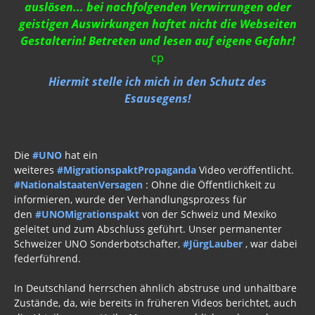
auslösen... bei nachfolgenden Verwirrungen oder
Wahrheit gegen MSM
geistigen Auswirkungen haftet nicht die Webseiten
Gestalterin! Betreten und lesen auf eigene Gefahr!
Mark Passio
cp
Außerirdische?
Hiermit stelle ich mich in den Schutz des
Esausegens!
Vergangenheit
Zeitgeschichte
Die
#UNO
hat ein
Neues Bewußtsein
weiteres
#MigrationspaktPropaganda
Video veröffentlicht.
Der globale Prädiktor
#NationalstaatenVersagen
: Ohne die Öffentlichkeit zu
informieren, wurde der Verhandlungsprozess für
Rom und Jerusalem
den
#UNOMigrationspakt
von der Schweiz und Mexiko
geleitet und zum Abschluss geführt. Unser permanenter
Satanischer Kalender
Schweizer UNO Sonderbotschafter,
#JürgLauber
, war dabei
federführend.
Geschichte 2020
In Deutschland herrschen ähnlich abstruse und unhaltbare
Trump, Putin, Xi, der falsche Franziskus
Zustände, da, wie bereits in früheren Videos berichtet, auch