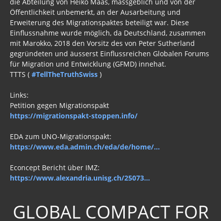
die Abteilung von Heiko Maas, massgeblich und von der
»Lolita Express« Jeffrey Epstein
Öffentlichkeit unbemerkt, an der Ausarbeitung und
Erweiterung des Migrationspaktes beteiligt war. Diese
Jason Mason
Einflussnahme wurde möglich, da Deutschland, zusammen
mit Marokko, 2018 den Vorsitz des von Peter Sutherland
1. Weltkrieg
gegründeten und äusserst Einflussreichen Globalen Forums
für Migration und Entwicklung (GFMD) innehat.
Kulturrevolution
TTTS (
#TellTheTruthSwiss
)
New Zealand
Links:
Petition gegen Migrationspakt
China Lake
https://migrationspakt-stoppen.info/
Freimaurer Bücher
EDA zum UNO-Migrationspakt:
google
https://www.eda.admin.ch/eda/de/home/...
Hörbücher
Econcept Bericht über IMZ:
https://www.alexandria.unisg.ch/25073...
Trump, Putin, Xi und die Fliehkräfte
Tod der Tartarie
GLOBAL COMPACT FOR