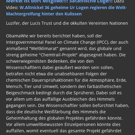
Merkel ist dort Mitglied!!!! Satanische Loge!!!
Dazu
Video:
W.Altnickel 36 geheime Ur Logen regieren die Welt-
Machtergreifung hinter den Kulissen
Luzifer, der Lucis Trust und die okkulten Vereinten Nationen
ObamaWie wir bereits berichtet haben, soll der
Intergovernmental Panel on Climate Change (IPCC), der auch
anmaßend "Weltklimarat" genannt wird, das globale und
streng geheime "Chemtrail-Projekt" abgesegnet haben. Die
schwerwiegendsten Bedenken, die von den
Wissenschaftlern dabei geäußert worden sein sollen,
betrafen nicht etwa die unabsehbaren Folgen der
chemischen Dauersprühaktionen für die Atmosphäre, Erde,
Mensch, Tier und Umwelt, sondern den farbästhetischen
Beigeschmack bedingt durch die Sprüherei. Dabei soll es
vor allem um das auffällige Ausbleichen des Himmels
gegangen sein. Die Wissenschaftler sollen befürchtet haben,
dass die deutliche Weißfärbung des Himmels die
Geheimhaltung des globalen Projektes gefährden könnte.
Vor allem umweltbewussten Einzelpersonen könnte dies
auffallen, womit eventuell das gesamte Projekt gefährdet