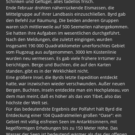
Schinken und Geflügel, alles tadellos frisch.
Ende Februar drohten näherrückende Eismassen, die
Mittelgruppe auf ihrer Landbasis einzuschließen. Byrd gab
den Befehl zur Räumung. Die beiden anderen Gruppen
waren sich mittlerweile auf 500 Seemeilen nähergekommen.
Sie hatten ihre Aufgaben im wesentlichen durchgeführt.
Nach den Meldungen, die zuletzt eingingen, wurden
insgesamt 190 000 Quadratkilometer unerforschtes Gebiet
vom Flugzeug aus aufgenommen. 3000 km Küstenlinie
wurden neu vermessen. Es gab viele frühere Irrtümer zu
berichtigen. Berge und Buchten, die auf den Karten
standen, gibt es in der Wirklichkeit nicht.
Eine größere Insel, die Byrds letzte Expedition entdeckt
hatte, war inzwischen wieder verschwunden. Außer neuen
Bergen, Buchten, Inseln entdeckte man ein Hochplateau, von
dem man meint, daß es höher als das von Tibet, also das
höchste der Welt sei.
Für das bedeutendste Ergebnis der Polfahrt hält Byrd die
Entdeckung einer 104 Quadratmeilen großen "Oase": ein
Gebiet mit völlig eisfreien Seen im Antarktisinnern, mit
kegelförmigen Erhebungen bis zu 150 Meter Höhe. Das
Wasser der Seen ist bedeutend wärmer als das des offenen