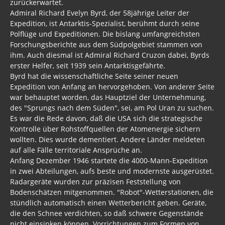
zurückerwartet.
Admiral Richard Evelyn Byrd, der 58jährige Leiter der
Expedition, ist Antarktis-Spezialist, berühmt durch seine
Polflüge und Expeditionen. Die bislang umfangreichsten
Forschungsberichte aus dem Südpolgebiet stammen von
ihm. Auch diesmal ist Admiral Richard Cruzon dabei, Byrds
erster Helfer, seit 1939 sein Antarktisgefährte.
Byrd hat die wissenschaftliche Seite seiner neuen
Expedition von Anfang an hervorgehoben. Von anderer Seite
war behauptet worden, das Hauptziel der Unternehmung,
des "Sprungs nach dem Süden", sei, am Pol Uran zu suchen.
Es war die Rede davon, daß die USA sich die strategische
Kontrolle über Rohstoffquellen der Atomenergie sichern
wollten. Dies wurde dementiert. Andere Länder meldeten
auf alle Fälle territoriale Ansprüche an.
Anfang Dezember 1946 startete die 4000-Mann-Expedition
in zwei Abteilungen, aufs beste und modernste ausgerüstet.
Radargeräte wurden zur präzisen Feststellung von
Bodenschätzen mitgenommen. "Robot"-Wetterstationen, die
stündlich automatisch einen Wetterbericht geben. Geräte,
die den Schnee verdichten, so daß schwere Gegenstände
nicht einsinken können. Vorrichtungen zum Formen von