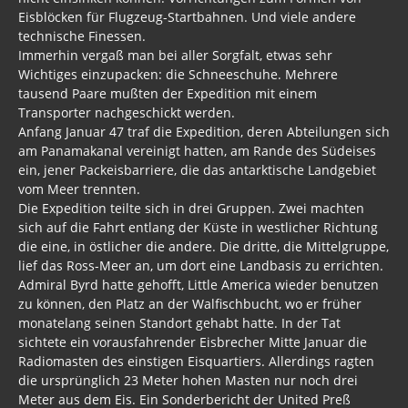
Eisblöcken für Flugzeug-Startbahnen. Und viele andere
technische Finessen.
Immerhin vergaß man bei aller Sorgfalt, etwas sehr
Wichtiges einzupacken: die Schneeschuhe. Mehrere
tausend Paare mußten der Expedition mit einem
Transporter nachgeschickt werden.
Anfang Januar 47 traf die Expedition, deren Abteilungen sich
am Panamakanal vereinigt hatten, am Rande des Südeises
ein, jener Packeisbarriere, die das antarktische Landgebiet
vom Meer trennten.
Die Expedition teilte sich in drei Gruppen. Zwei machten
sich auf die Fahrt entlang der Küste in westlicher Richtung
die eine, in östlicher die andere. Die dritte, die Mittelgruppe,
lief das Ross-Meer an, um dort eine Landbasis zu errichten.
Admiral Byrd hatte gehofft, Little America wieder benutzen
zu können, den Platz an der Walfischbucht, wo er früher
monatelang seinen Standort gehabt hatte. In der Tat
sichtete ein vorausfahrender Eisbrecher Mitte Januar die
Radiomasten des einstigen Eisquartiers. Allerdings ragten
die ursprünglich 23 Meter hohen Masten nur noch drei
Meter aus dem Eis. Ein Sonderbericht der United Preß