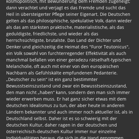
kosmopolitisch, mit Bewunderung dem Fremden zugeneigt;
dann verachtet und verjagt es das Fremde und sucht das
Heil in übersteigerter Pflege seiner Eigenart. Die Deutschen
gelten als das philosophische, spekulative Volk, dann wieder
als das am stärksten praktische, materialistische, als das
geduldigste, friedlichste, und wieder als das
herrschsüchtigste, brutalste. Das Land der Dichter und
Denker und gleichzeitig die Heimat des "Furor Teutonicus",
ein Volk sowohl von furchterregender Effektivität als auch
manchmal befallen von einer geradezu rätselhaft-typischen
Melancholie, oft auch mit einer von den europäischen
Nachbarn als Gefühlskälte empfundenen Pedanterie.
„Deutscher zu sein“ ist ein ganz bestimmter
Bewusstseinszustand und zwar ein Bewusstseinszustand,
den man nicht „haben“ kann, sondern den man sich immer
wieder erwerben muss. Er hat ganz sicher etwas mit dem
deutschen Idealismus zu tun, der aber heute in anderen
Ländern bekannter und auch immer noch aktueller ist, als in
Deutschland selbst. Daher ist es so schwierig mit der
deutschen Kultur, daher ragen in der deutschen und
österreichisch-deutschen Kultur immer nur einzelne
Individualitäten heraus, die sich in die Hand genommen