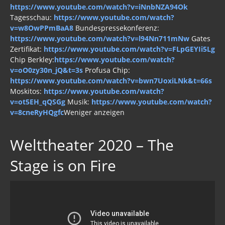
https://www.youtube.com/watch?v=iNnbNZA94Ok
Tagesschau:
https://www.youtube.com/watch?
v=w8OwPPmBaA8
Bundespressekonferenz:
https://www.youtube.com/watch?v=l94Nn711mNw
Gates
Zertifikat:
https://www.youtube.com/watch?v=FLpGEYIi5Lg
Chip Berkley:
https://www.youtube.com/watch?
v=oO0zy30n_jQ&t=3s
Profusa Chip:
https://www.youtube.com/watch?v=bwn7UoxiLNk&t=66s
Moskitos:
https://www.youtube.com/watch?
v=ot5EH_qQSGg
Musik:
https://www.youtube.com/watch?
v=8cneRyHQgfc
Weniger anzeigen
Welttheater 2020 – The
Stage is on Fire