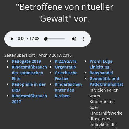
"Betroffene von ritueller
Gewalt" vor.
Seitenübersicht - Archiv 2017/2016
Pädogate 2019
PIZZAGATE
Promi Lüge
Kindesmißbrauch
Organraub
Einleitung
der satanischen
Griechische
Babyhandel
Elite
Fischer
Geopolitik und
Pädophilie in der
Kinderleichen
Pädokriminalität
BRD
unter den
In vielen Fällen
Kindesmißbrauch
Kirchen
waren
2017
Kinderheime
oder
Kinderhilfswerke
direkt oder
indirekt in die