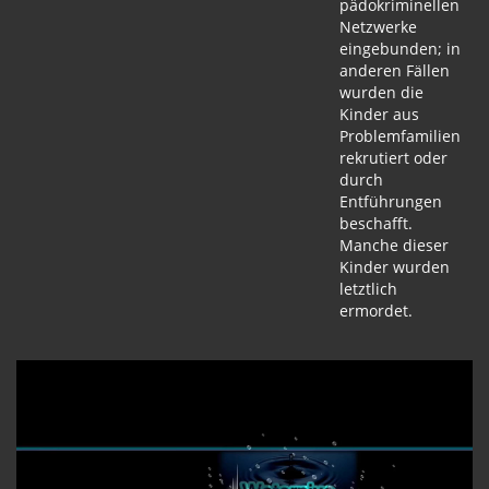
pädokriminellen
Netzwerke
eingebunden; in
anderen Fällen
wurden die
Kinder aus
Problemfamilien
rekrutiert oder
durch
Entführungen
beschafft.
Manche dieser
Kinder wurden
letztlich
ermordet.