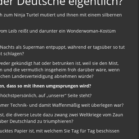
der Deutsche eigentlich?
ich zum Ninja Turtel mutiert und Ihnen mit einem silbernen
er vom Leib reißt und darunter ein Wonderwoman-Kostüm
es Nachts als Superman entpuppt, während er tagsüber so tut
ht schlagen?
weder gekündigt hat oder betrunken ist, weil sie den Mist,
nn und die vermutlich insgeheim froh darüber wäre, wenn
rlichen Landesverteidigung abnehmen würde?
lden, dass so mit Ihnen umgesprungen wird?
höchstpersönlich, auf „unserer“ Seite steht?
s immer Technik- und damit Waffenmäßig weit überlegen war?
 ist, die diverse Leute dazu zwang zwei Weltkriege vom Zaun
 über Deutschland zu triumphieren?
rucktes Papier ist, mit welchem Sie Tag für Tag beschissen