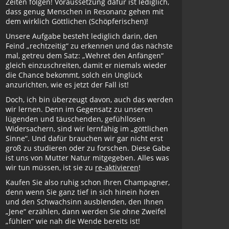
Zeiten folgen! Voraussetzung dafür ist lediglich,
dass genug Menschen in Resonanz gehen mit
dem wirklich Göttlichen (Schöpferischen)!
Unsere Aufgabe besteht lediglich darin, den
Feind „rechtzeitig“ zu erkennen und das nächste
mal, getreu dem Satz: „Wehret den Anfängen“
gleich einzuschreiten, damit er niemals wieder
die Chance bekommt, solch ein Unglück
anzurichten, wie es jetzt der Fall ist!
Doch, ich bin überzeugt davon, auch das werden
wir lernen. Denn im Gegensatz zu unseren
lügenden und täuschenden, gefühllosen
Widersachern, sind wir lernfähig im „göttlichen
Sinne“. Und dafür brauchen wir gar nicht erst
groß zu studieren oder zu forschen. Diese Gabe
ist uns von Mutter Natur mitgegeben. Alles was
wir tun müssen, ist sie zu
re-aktivieren
!
Kaufen Sie also ruhig schon Ihren Champagner,
denn wenn Sie ganz tief in sich hinein hören
und den Schwachsinn ausblenden, den Ihnen
„Jene“ erzählen, dann werden Sie ohne Zweifel
„fühlen“ wie nah die Wende bereits ist!