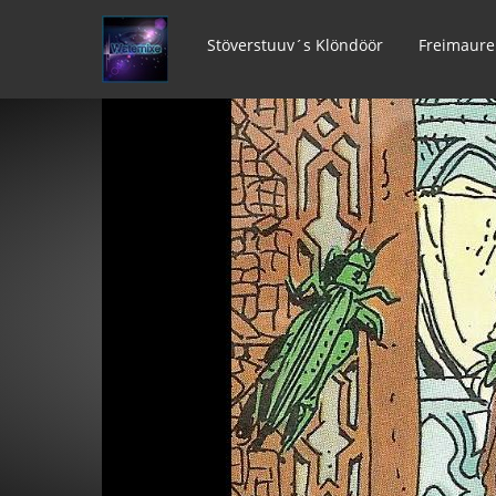
Stöverstuuv´s Klöndöör
Freimaure