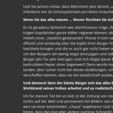
Und Sie wissen schon, dass Menschen (wie derzeit „un
Infanterie von 20 Schutzpolizisten pro Mann brauche
Wenn Sie das alles wissen … Wovor fürchten Sie si
Es ist geradezu lächerlich wie überfressene, träge „
trägen Kapitalisten ganze Völker regieren können, o
mittels einer „staatlich gesteuerten“ Presse Irrsinn
offiziell und eindeutig über die Köpfe ihrer Bürger
Nachteile bringen und die es auch gar nicht haben wi
um den Bürgern ein wenig Angst einzujagen und natü
Bürger Jahr für Jahr betrügen und sich illegal daran
bedrucktem Papier ohne Gegenwert! Denn würde man 
landen, aber sicher nicht bei diesen dickblutigen, sc
verschaffen können, dass sie die Gesellschaft ausbe
Und dennoch lässt der kleine Bürger sich das alles b
Wohlstand seines Volkes arbeitet und es realistis
Ich für meinen Teil bin es leid, in der Zeitung von n
nichts auf der Welt und permanent mit Bildern von de
weil sie einer bestimmten „Clique“ angehören! Und ic
hören, dass die eine oder andere nutzlose Schnepfe „v