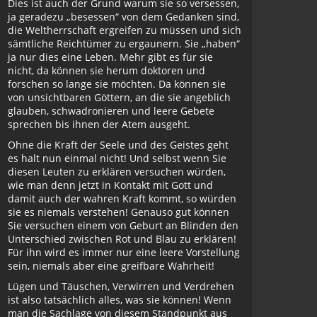
Dies ist auch der Grund warum sie so versessen,
ja geradezu „besessen“ von dem Gedanken sind,
die Weltherrschaft ergreifen zu müssen und sich
sämtliche Reichtümer zu ergaunern. Sie „haben“
ja nur dies eine Leben. Mehr gibt es für sie
nicht, da können sie herum doktoren und
forschen so lange sie möchten. Da können sie
von unsichtbaren Göttern, an die sie angeblich
glauben, schwadronieren und leere Gebete
sprechen bis ihnen der Atem ausgeht.
Ohne die Kraft der Seele und des Geistes geht
es halt nun einmal nicht! Und selbst wenn Sie
diesen Leuten zu erklären versuchen würden,
wie man denn jetzt in Kontakt mit Gott und
damit auch der wahren Kraft kommt, so würden
sie es niemals verstehen! Genauso gut können
Sie versuchen einem von Geburt an Blinden den
Unterschied zwischen Rot und Blau zu erklären!
Für ihn wird es immer nur eine leere Vorstellung
sein, niemals aber eine greifbare Wahrheit!
Lügen und Täuschen, Verwirren und Verdrehen
ist also tatsächlich alles, was sie können! Wenn
man die Sachlage von diesem Standpunkt aus