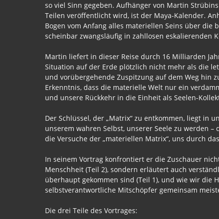
so viel Sinn gegeben. Aufhänger von Martin Strübins
Teilen veröffentlicht wird, ist der Maya-Kalender. A
Bogen vom Anfang alles materiellen Seins über die 
scheinbar zwangsläufig in zahllosen eskalierenden K
Martin liefert in dieser Reise durch 16 Milliarden 
Situation auf der Erde plötzlich nicht mehr als die
und vorübergehende Zuspitzung auf dem Weg hin zu 
Erkenntnis, dass die materielle Welt nur ein verdam
und unsere Rückkehr in die Einheit als Seelen-Kollekt
Der Schlüssel, der „Matrix“ zu entkommen, liegt in un
unserem wahren Selbst, unserer Seele zu werden – da
die Versuche der „materiellen Matrix“, uns durch das
In seinem Vortrag konfrontiert er die Zuschauer nich
Menschheit (Teil 2), sondern erläutert auch verständ
überhaupt gekommen sind (Teil 1), und wie wir die 
selbstverantwortliche Mitschöpfer gemeinsam meist
Die drei Teile des Vortrages: