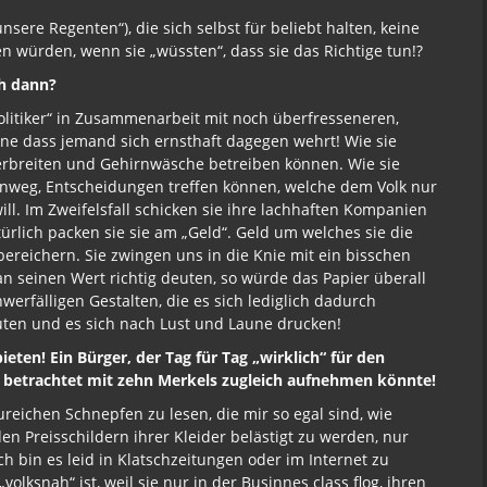
sere Regenten“), die sich selbst für beliebt halten, keine
n würden, wenn sie „wüssten“, dass sie das Richtige tun!?
ch dann?
Politiker“ in Zusammenarbeit mit noch überfresseneren,
hne dass jemand sich ernsthaft dagegen wehrt! Wie sie
 verbreiten und Gehirnwäsche betreiben können. Wie sie
 hinweg, Entscheidungen treffen können, welche dem Volk nur
ll. Im Zweifelsfall schicken sie ihre lachhaften Kompanien
rlich packen sie sie am „Geld“. Geld um welches sie die
 bereichern. Sie zwingen uns in die Knie mit ein bisschen
seinen Wert richtig deuten, so würde das Papier überall
hwerfälligen Gestalten, die es sich lediglich dadurch
uten und es sich nach Lust und Laune drucken!
ieten! Ein Bürger, der Tag für Tag „wirklich“ für den
ch betrachtet mit zehn Merkels zugleich aufnehmen könnte!
eureichen Schnepfen zu lesen, die mir so egal sind, wie
n Preisschildern ihrer Kleider belästigt zu werden, nur
h bin es leid in Klatschzeitungen oder im Internet zu
olksnah“ ist, weil sie nur in der Businnes class flog, ihren