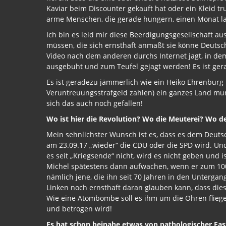
Kaviar beim Discounter gekauft hat oder ein Kleid tr
arme Menschen, die gerade hungern, einen Monat la
Ich bin es leid mir diese Beerdigungsgesellschaft a
müssen, die sich ernsthaft anmaßt sie könne Deutsc
Video nach dem anderen durchs Internet jagt, in dem
ausgebuht und zum Teufel gejagt werden! Es ist gerad
Es ist geradezu jämmerlich wie ein Heiko Ehrenburg 
Veruntreuungsstrafgeld zahlen) ein ganzes Land mun
sich das auch noch gefallen!
Wo ist hier die Revolution? Wo die Meuterei? Wo d
Mein sehnlichster Wunsch ist es, dass es dem Deuts
am 23.09.17 „wieder“ die CDU oder die SPD wird. U
es seit „Kriegsende“ nicht, wird es nicht geben und 
Michel spätestens dann aufwachen, wenn er zum 100s
nämlich jene, die ihn seit 70 Jahren in den Untergang
Linken noch ernsthaft daran glauben kann, dass die
Wie eine Atombombe soll es ihm um die Ohren fliege
und betrogen wird!
Es hat schon beinahe etwas von pathologischer Fa