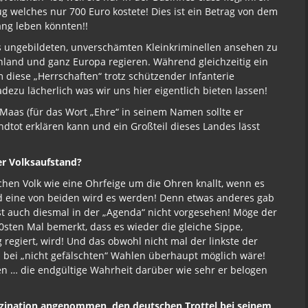
ug welches nur 700 Euro kostete! Dies ist ein Betrag von dem
ng leben könnten!!
us ungebildeten, unverschämten Kleinkriminellen ansehen zu
hland und ganz Europa regieren. Während gleichzeitig ein
 diese „Herrschaften“ trotz schützender Infanterie
ezu lächerlich was wir uns hier eigentlich bieten lassen!
Maas (für das Wort „Ehre“ in seinem Namen sollte er
dtot erklären kann und ein Großteil dieses Landes lässt
er Volksaufstand?
chen Volk wie eine Ohrfeige um die Ohren knallt, wenn es
nd eine von beiden wird es werden! Denn etwas anderes gab
ist auch diesmal in der „Agenda“ nicht vorgesehen! Möge der
ten Mal bemerkt, dass es wieder die gleiche Sippe,
 regiert, wird! Und das obwohl nicht mal der linkste der
s bei „nicht gefälschten“ Wahlen überhaupt möglich wäre!
n … die endgültige Wahrheit darüber wie sehr er belogen
szination angenommen, den deutschen Trottel bei seinem