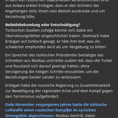
aus Ankara erklärt Erdogan, dass er den Schmerz der
Wirklich wichtig
Angehörigen teile, ihnen sein Beileid ausdrücke und um
Verzeihung bitte.
Wichtige Vorträge
Beileidsbekundung oder Entschuldigung?
Dezember - Januar 2019
Türkischen Quellen zufolge könnte sich dabei ein
Übersetzungsfehler eingeschlichen haben. Demnach habe
Informationen bis 2017
Erdogan auf türkisch gesagt, es ‘täte ihm leid’, was als
schwächer empfunden wird als um ‘Vergebung zu bitten’.
Archiv Umwelt 2017
Ein Sprecher des türkischen Präsidenten bestätigte das
Schreiben aus Moskau und teilte zudem mit, dass die Türkei
Archiv Gesundheit 2017
und Russland sich darauf geeinigt hätten, ohne
Archiv Politik 2017, 2016, 2015
Verzögerung die nötigen Schritte einzuleiten, um die
Beziehungen beider Länder zu verbessern.
Menschenverachtende Firmen
Erdogan habe die russische Regierung zu Zusammenarbeit
zur Bewältigung der regionalen Krise und dem Kampf gegen
Prepper
den Terrorismus aufgefordert.
Firmen
Ende November vergangenen Jahres hatte die türkische
Luftwaffe einen russischen Kampfjet im syrischen
Brd - Syrien
Grenzgebiet abgeschossen
. Moskau bestritt, dabei