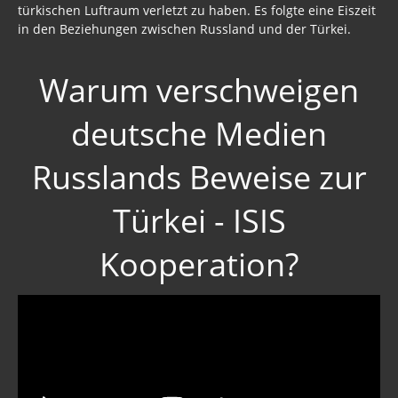
türkischen Luftraum verletzt zu haben. Es folgte eine Eiszeit
Brd - USA
in den Beziehungen zwischen Russland und der Türkei.
Schweden
Warum verschweigen
Norwegen
deutsche Medien
England
Österreich
Russlands Beweise zur
Frankreich
Türkei - ISIS
Polen
Kooperation?
Schweiz
Griechenland
Spanien
Archiv Politik