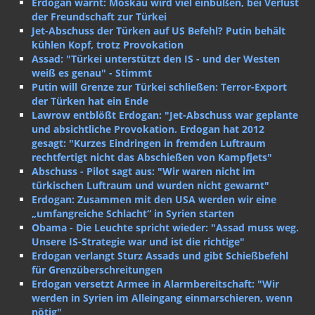
Erdogan warnt: Moskau wird viel einbüßen, bei Verlust
der Freundschaft zur Türkei
Jet-Abschuss der Türken auf US Befehl? Putin behält
kühlen Kopf, trotz Provokation
Assad: "Türkei unterstützt den IS - und der Westen
weiß es genau" - Stimmt
Putin will Grenze zur Türkei schließen: Terror-Export
der Türken hat ein Ende
Lawrow entblößt Erdogan: "Jet-Abschuss war geplante
und absichtliche Provokation. Erdogan hat 2012
gesagt: "Kurzes Eindringen in fremden Luftraum
rechtfertigt nicht das Abschießen von Kampfjets"
Abschuss - Pilot sagt aus: "Wir waren nicht im
türkischen Luftraum und wurden nicht gewarnt"
Erdogan: Zusammen mit den USA werden wir eine
„umfangreiche Schlacht“ in Syrien starten
Obama - Die Leuchte spricht wieder: "Assad muss weg.
Unsere IS-Strategie war und ist die richtige"
Erdogan verlangt Sturz Assads und gibt Schießbefehl
für Grenzüberschreitungen
Erdogan versetzt Armee in Alarmbereitschaft: "Wir
werden in Syrien im Alleingang einmarschieren, wenn
nötig"