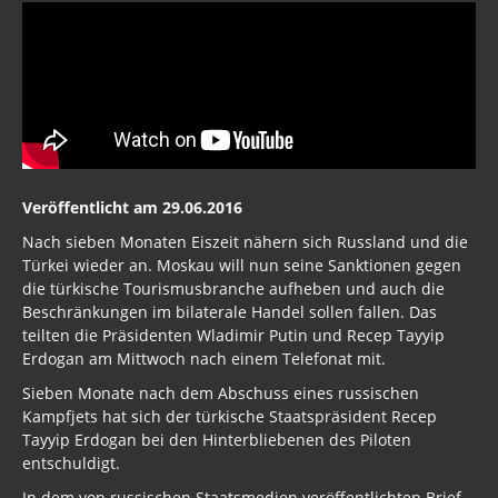
Freimaurer Bücher
google
Hörbücher
Trump, Putin, Xi und die Fliehkräfte
Veröffentlicht am 29.06.2016
Tod der Tartarie
Nach sieben Monaten Eiszeit nähern sich Russland und die
Türkei wieder an. Moskau will nun seine Sanktionen gegen
Wikileaks Daten
die türkische Tourismusbranche aufheben und auch die
Bücher pdf
Beschränkungen im bilaterale Handel sollen fallen. Das
teilten die Präsidenten Wladimir Putin und Recep Tayyip
BRD / Deutschland
Erdogan am Mittwoch nach einem Telefonat mit.
Sieben Monate nach dem Abschuss eines russischen
Stöverstuuv 2017, 2016. 2015
Kampfjets hat sich der türkische Staatspräsident Recep
Tayyip Erdogan bei den Hinterbliebenen des Piloten
Archiv Stöverstuuv 2017, 2016, 2015
entschuldigt.
Archiv 2017
In dem von russischen Staatsmedien veröffentlichten Brief