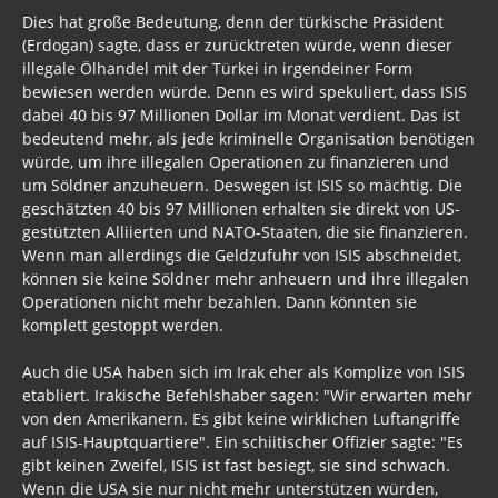
Russland
Dies hat große Bedeutung, denn der türkische Präsident
(Erdogan) sagte, dass er zurücktreten würde, wenn dieser
Politik
illegale Ölhandel mit der Türkei in irgendeiner Form
bewiesen werden würde. Denn es wird spekuliert, dass ISIS
Archiv Informationen 2017, 2016, 2015
dabei 40 bis 97 Millionen Dollar im Monat verdient. Das ist
bedeutend mehr, als jede kriminelle Organisation benötigen
Musik
würde, um ihre illegalen Operationen zu finanzieren und
Gästebuch
um Söldner anzuheuern. Deswegen ist ISIS so mächtig. Die
geschätzten 40 bis 97 Millionen erhalten sie direkt von US-
gestützten Alliierten und NATO-Staaten, die sie finanzieren.
Wenn man allerdings die Geldzufuhr von ISIS abschneidet,
können sie keine Söldner mehr anheuern und ihre illegalen
Operationen nicht mehr bezahlen. Dann könnten sie
komplett gestoppt werden.
Auch die USA haben sich im Irak eher als Komplize von ISIS
etabliert. Irakische Befehlshaber sagen: "Wir erwarten mehr
von den Amerikanern. Es gibt keine wirklichen Luftangriffe
auf ISIS-Hauptquartiere". Ein schiitischer Offizier sagte: "Es
gibt keinen Zweifel, ISIS ist fast besiegt, sie sind schwach.
Wenn die USA sie nur nicht mehr unterstützen würden,