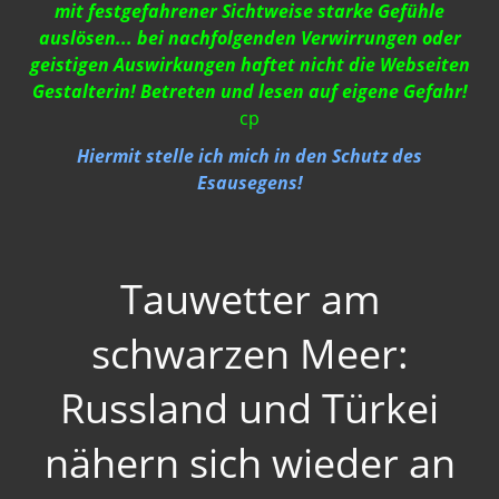
Neues Bewußtsein
mit festgefahrener Sichtweise starke Gefühle
auslösen... bei nachfolgenden Verwirrungen oder
Der globale Prädiktor
geistigen Auswirkungen haftet nicht die Webseiten
Gestalterin! Betreten und lesen auf eigene Gefahr!
Rom und Jerusalem
cp
Satanischer Kalender
Hiermit stelle ich mich in den Schutz des
Esausegens!
Geschichte 2020
Trump, Putin, Xi, der falsche Franziskus
»Lolita Express« Jeffrey Epstein
Tauwetter am
Jason Mason
schwarzen Meer:
1. Weltkrieg
Russland und Türkei
Kulturrevolution
nähern sich wieder an
New Zealand
China Lake