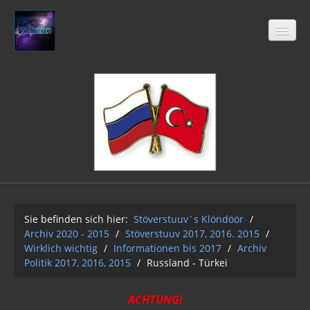
Stöverstuuv´s Klöndöör
Freimaurer
04-2021
Archiv 2020 - 2015
01-12-2Q2Q
Sie befinden sich hier:
Stöverstuuv´s Klöndöör
/
Archiv 2020 - 2015
/
Stöverstuuv 2017, 2016. 2015
/
AUFKLÄRUNG 2Q2Q
Wirklich wichtig
/
Informationen bis 2017
/
Archiv
Politik 2017, 2016, 2015
/
Russland - Türkei
Wasser 2019
Klimawandel der Kabale
ACHTUNG!