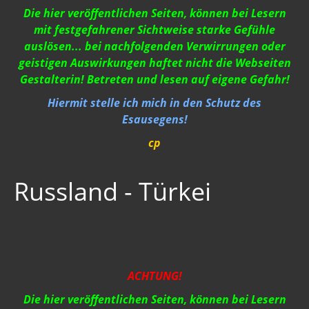
Strahlung / 5 G
Die hier veröffentlichen Seiten, können bei Lesern
mit festgefahrener Sichtweise starke Gefühle
Gift zum Genozid
auslösen... bei nachfolgenden Verwirrungen oder
geistigen Auswirkungen haftet nicht die Webseiten
Genderismus
Gestalterin! Betreten und lesen auf eigene Gefahr!
Religion
Hiermit stelle ich mich in den Schutz des
Esausegens!
Vereinigte Staaten von Europa
cp
USA 2019
Wahrheit gegen MSM
Russland - Türkei
Mark Passio
Außerirdische?
Vergangenheit
ACHTUNG!
Zeitgeschichte
Die hier veröffentlichen Seiten, können bei Lesern