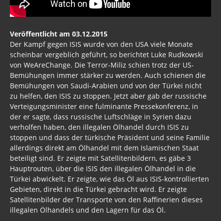
Bargeldverbot
Syrien
Veröffentlicht am 03.12.2015
Der Kampf gegen ISIS wurde von den USA viele Monate
Libyen
scheinbar vergeblich geführt, so berichtet Luke Rudkowski
von WeAreChange. Die Terror-Miliz schien trotz der US-
Russland - Türkei
Bemühungen immer stärker zu werden. Auch schienen die
Bemühungen von Saudi-Arabien und von der Türkei nicht
China
zu helfen, den ISIS zu stoppen. Jetzt aber gab der russische
Israel
Verteigungsminister eine fulminante Pressekonferenz, in
der er sagte, dass russische Luftschläge in Syrien dazu
Brasilien
verholfen haben, den illegalen Ölhandel durch ISIS zu
stoppen und dass der türkische Präsident und seine Familie
Ukraine
allerdings direkt am Ölhandel mit dem Islamischen Staat
beteiligt sind. Er zeigte mit Satellitenbildern, es gäbe 3
UN
Hauptrouten, über die ISIS den illegalen Ölhandel in die
Türkei abwickelt. Er zeigte, wie das Öl aus ISIS-kontrollierten
Welt aktuell
Gebieten, direkt in die Türkei gebracht wird. Er zeigte
Satellitenbilder der Transporte von den Raffinerien dieses
Türkei
illegalen Ölhandels und den Lagern für das Öl.