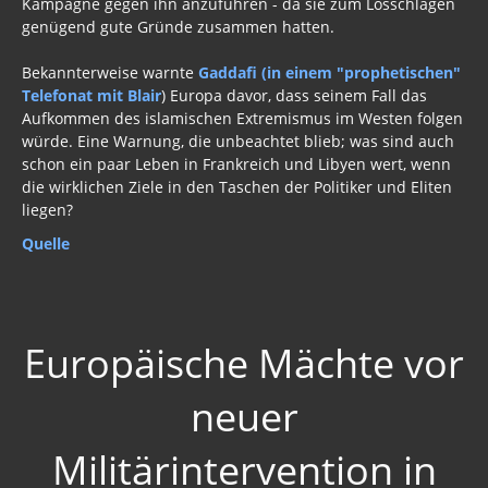
Kampagne gegen ihn anzuführen - da sie zum Losschlagen
Russland
genügend gute Gründe zusammen hatten.
Politik
Bekannterweise warnte
Gaddafi (in einem "prophetischen"
Telefonat mit Blair
Archiv Informationen 2017, 2016, 2015
) Europa davor, dass seinem Fall das
Aufkommen des islamischen Extremismus im Westen folgen
Musik
würde. Eine Warnung, die unbeachtet blieb; was sind auch
schon ein paar Leben in Frankreich und Libyen wert, wenn
Gästebuch
die wirklichen Ziele in den Taschen der Politiker und Eliten
liegen?
Quelle
Europäische Mächte vor
neuer
Militärintervention in