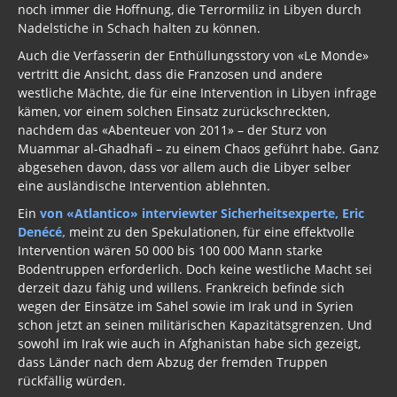
noch immer die Hoffnung, die Terrormiliz in Libyen durch
Nadelstiche in Schach halten zu können.
Auch die Verfasserin der Enthüllungsstory von «Le Monde»
vertritt die Ansicht, dass die Franzosen und andere
westliche Mächte, die für eine Intervention in Libyen infrage
kämen, vor einem solchen Einsatz zurückschreckten,
nachdem das «Abenteuer von 2011» – der Sturz von
Muammar al-Ghadhafi – zu einem Chaos geführt habe. Ganz
abgesehen davon, dass vor allem auch die Libyer selber
eine ausländische Intervention ablehnten.
Ein
von «Atlantico» interviewter Sicherheitsexperte, Eric
Denécé,
meint zu den Spekulationen, für eine effektvolle
Intervention wären 50 000 bis 100 000 Mann starke
Bodentruppen erforderlich. Doch keine westliche Macht sei
derzeit dazu fähig und willens. Frankreich befinde sich
wegen der Einsätze im Sahel sowie im Irak und in Syrien
schon jetzt an seinen militärischen Kapazitätsgrenzen. Und
sowohl im Irak wie auch in Afghanistan habe sich gezeigt,
dass Länder nach dem Abzug der fremden Truppen
rückfällig würden.