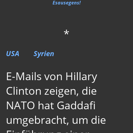
Neues Bewußtsein
Esausegens!
Der globale Prädiktor
Rom und Jerusalem
*
Satanischer Kalender
Geschichte 2020
USA
Syrien
Trump, Putin, Xi, der falsche Franziskus
E-Mails von Hillary
»Lolita Express« Jeffrey Epstein
Jason Mason
Clinton zeigen, die
1. Weltkrieg
NATO hat Gaddafi
Kulturrevolution
umgebracht, um die
New Zealand
China Lake