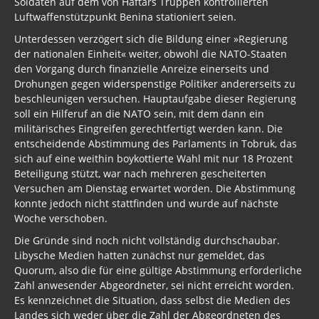
Soldaten auf dem von Haftars Truppen kontrollierten
Luftwaffenstützpunkt Benina stationiert seien.
Unterdessen verzögert sich die Bildung einer »Regierung
der nationalen Einheit« weiter, obwohl die NATO-Staaten
den Vorgang durch finanziel­le Anreize einerseits und
Drohungen gegen widerspenstige Politiker andererseits zu
beschleunigen versuchen. Hauptaufgabe dieser Regierung
soll ein Hilferuf an die NATO sein, mit dem dann ein
militärisches Eingreifen gerechtfertigt werden kann. Die
entscheidende Abstimmung des Parlaments in Tobruk, das
sich auf eine weithin boykottierte Wahl mit nur 18 Prozent
Beteiligung stützt, war nach mehreren gescheiterten
Versuchen am Dienstag erwartet worden. Die Abstimmung
konnte jedoch nicht stattfinden und wurde auf nächste
Woche verschoben.
Die Gründe sind noch nicht vollständig durchschaubar.
Libysche Medien hatten zunächst nur gemeldet, das
Quorum, also die für eine gültige Abstimmung erforderliche
Zahl anwesender Abgeordneter, sei nicht erreicht worden.
Es kennzeichnet die Situation, dass selbst die Medien des
Landes sich weder über die Zahl der Abgeordneten des