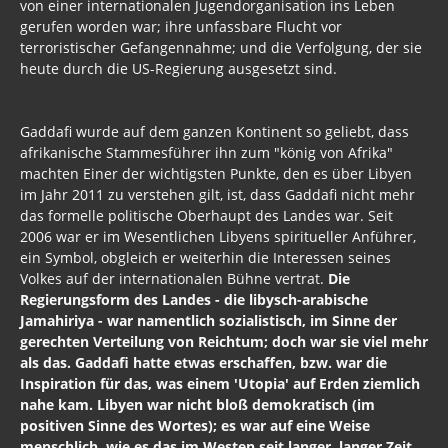
von einer internationalen Jugendorganisation ins Leben
gerufen worden war; ihre unfassbare Flucht vor
terroristischer Gefangennahme; und die Verfolgung, der sie
heute durch die US-Regierung ausgesetzt sind.
Gaddafi wurde auf dem ganzen Kontinent so geliebt, dass
afrikanische Stammesführer ihn zum "könig von Afrika"
machten Einer der wichtigsten Punkte, den es über Libyen
im Jahr 2011 zu verstehen gilt, ist, dass Gaddafi nicht mehr
das formelle politische Oberhaupt des Landes war. Seit
2006 war er im Wesentlichen Libyens spiritueller Anführer,
ein Symbol, obgleich er weiterhin die Interessen seines
Volkes auf der internationalen Bühne vertrat.
Die
Regierungsform des Landes - die libysch-arabische
Jamahiriya - war namentlich sozialistisch, im Sinne der
gerechten Verteilung von Reichtum; doch war sie viel mehr
als das. Gaddafi hatte etwas erschaffen, bzw. war die
Inspiration für das, was einem 'Utopia' auf Erden ziemlich
nahe kam. Libyen war nicht bloß demokratisch (im
positiven Sinne des Wortes); es war auf eine Weise
menschlich, wie es das im Westen seit langer, langer Zeit