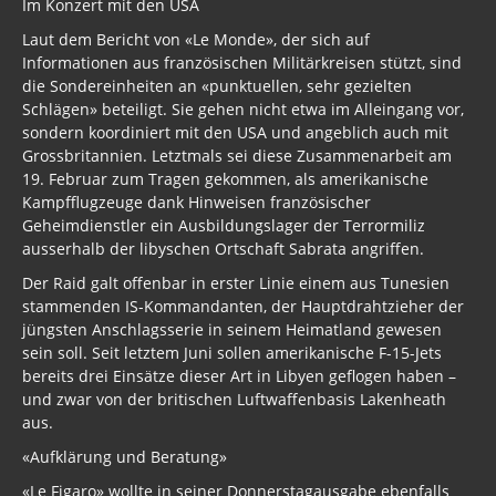
Im Konzert mit den USA
Laut dem Bericht von «Le Monde», der sich auf
Informationen aus französischen Militärkreisen stützt, sind
die Sondereinheiten an «punktuellen, sehr gezielten
Schlägen» beteiligt. Sie gehen nicht etwa im Alleingang vor,
sondern koordiniert mit den USA und angeblich auch mit
Grossbritannien. Letztmals sei diese Zusammenarbeit am
19. Februar zum Tragen gekommen, als amerikanische
Kampfflugzeuge dank Hinweisen französischer
Geheimdienstler ein Ausbildungslager der Terrormiliz
ausserhalb der libyschen Ortschaft Sabrata angriffen.
Der Raid galt offenbar in erster Linie einem aus Tunesien
stammenden IS-Kommandanten, der Hauptdrahtzieher der
jüngsten Anschlagsserie in seinem Heimatland gewesen
sein soll. Seit letztem Juni sollen amerikanische F-15-Jets
bereits drei Einsätze dieser Art in Libyen geflogen haben –
und zwar von der britischen Luftwaffenbasis Lakenheath
aus.
«Aufklärung und Beratung»
«Le Figaro» wollte in seiner Donnerstagausgabe ebenfalls