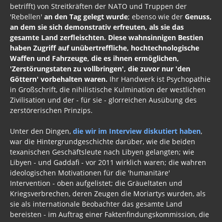
betrifft) von Streitkräften der NATO und Truppen der
'Rebellen'
an den Tag gelegt wurde
; ebenso wie der
Genuss,
an dem sie sich demonstrativ erfreuten, als sie das
gesamte Land zerfleischten. Diese wahnsinnigen Bestien
haben Zugriff auf unübertreffliche, hochtechnologische
Waffen und Fahrzeuge, die es ihnen ermöglichen,
'Zerstörungstaten zu vollbringen', die zuvor nur 'den
Göttern' vorbehalten waren.
Ihr Handwerk ist Psychopathie
in Großschrift, die nihilistische Kulmination der westlichen
Zivilisation und der - für sie - glorreichen Ausübung des
zerstörerischen Prinzips.
Unter den Dingen,
die wir im Interview diskutiert haben
,
war die Hintergrundgeschichte darüber, wie die beiden
texanischen Geschäftsleute nach Libyen gelangten; wie
Libyen - und Gaddafi - vor 2011 wirklich waren; die wahren
ideologischen Motivationen für die 'humanitäre'
Intervention - oben aufgelistet; die Gräueltaten und
Kriegsverbrechen, deren Zeugen die Moriartys wurden, als
sie als internationale Beobachter das gesamte Land
bereisten - im Auftrag einer Faktenfindungskommission, die