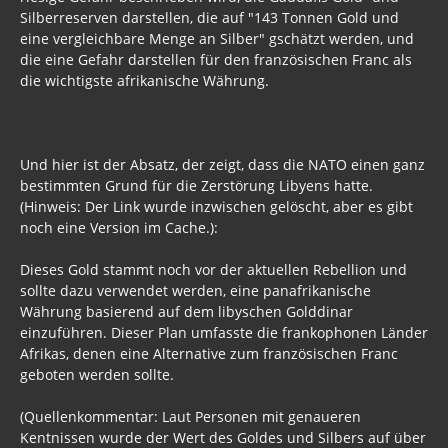
Silberreserven darstellen, die auf "143 Tonnen Gold und
Brd - USA
eine vergleichbare Menge an Silber" gschätzt werden, und
die eine Gefahr darstellen für den französischen Franc als
Schweden
die wichtigste afrikanische Währung.
Norwegen
England
Und hier ist der Absatz, der zeigt, dass die NATO einen ganz
Österreich
bestimmten Grund für die Zerstörung Libyens hatte.
(Hinweis: Der Link wurde inzwischen gelöscht, aber es gibt
Frankreich
noch eine Version im Cache.):
Polen
Dieses Gold stammt noch vor der aktuellen Rebellion und
sollte dazu verwendet werden, eine panafrikanische
Schweiz
Währung basierend auf dem libyschen Golddinar
einzuführen. Dieser Plan umfasste die frankophonen Länder
Griechenland
Afrikas, denen eine Alternative zum französischen Franc
geboten werden sollte.
Spanien
(Quellenkommentar: Laut Personen mit genaueren
Archiv Politik
Kentnissen wurde der Wert des Goldes und Silbers auf über