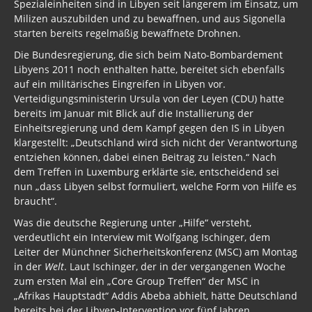
Spezialeinheiten sind in Libyen seit längerem im Einsatz, um
Milizen auszubilden und zu bewaffnen, und aus Sigonella
starten bereits regelmäßig bewaffnete Drohnen.
Die Bundesregierung, die sich beim Nato-Bombardement
Libyens 2011 noch enthalten hatte, bereitet sich ebenfalls
auf ein militärisches Eingreifen in Libyen vor.
Verteidigungsministerin Ursula von der Leyen (CDU) hatte
bereits im Januar mit Blick auf die Installierung der
Einheitsregierung und dem Kampf gegen den IS in Libyen
klargestellt: „Deutschland wird sich nicht der Verantwortung
entziehen können, dabei einen Beitrag zu leisten.“ Nach
dem Treffen in Luxemburg erklärte sie, entscheidend sei
nun „dass Libyen selbst formuliert, welche Form von Hilfe es
braucht“.
Was die deutsche Regierung unter „Hilfe“ versteht,
verdeutlicht ein Interview mit Wolfgang Ischinger, dem
Leiter der Münchner Sicherheitskonferenz (MSC) am Montag
in der
Welt
. Laut Ischinger, der in der vergangenen Woche
zum ersten Mal ein „Core Group Treffen“ der MSC in
„Afrikas Hauptstadt“ Addis Abeba abhielt, hätte Deutschland
bereits bei der Libyen-Intervention vor fünf Jahren