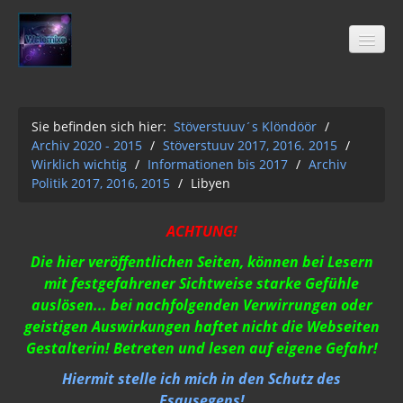
Sie befinden sich hier:
Stöverstuuv´s Klöndöör
/
Archiv 2020 - 2015
/
Stöverstuuv 2017, 2016. 2015
/
Stöverstuuv´s Klöndöör
Wirklich wichtig
/
Informationen bis 2017
/
Archiv
Freimaurer
Politik 2017, 2016, 2015
/
Libyen
04-2021
ACHTUNG!
Archiv 2020 - 2015
Die hier veröffentlichen Seiten, können bei Lesern
01-12-2Q2Q
mit festgefahrener Sichtweise starke Gefühle
auslösen... bei nachfolgenden Verwirrungen oder
AUFKLÄRUNG 2Q2Q
geistigen Auswirkungen haftet nicht die Webseiten
Wasser 2019
Gestalterin! Betreten und lesen auf eigene Gefahr!
Hiermit stelle ich mich in den Schutz des
Klimawandel der Kabale
Esausegens!