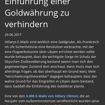
Einführung einer
Goldwährung zu
Freimaurer Bücher
google
verhindern
Hörbücher
29.06.2017
Trump, Putin, Xi und die Fliehkräfte
Hillarys E-Mails sind wirklich eine Goldgrube. Als Frankreich
im UN Sicherheitsrat eine Resolution vorbrachte, mit der
Tod der Tartarie
eine Flugverbotszone über Libyen errichtet werden sollte
Wikileaks Daten
wurde behauptet, dass die wichtigste Sorge im Schutz der
libyschen Zivilbevölkerung bestand (wenn man sich den
Bücher pdf
gegenwärtigen Zustand dort anschaut, dann muss man sich
allerdings fragen, ob das überhaupt ein Grund war). Viele
BRD / Deutschland
"Verschwörungstheoretiker" dagegen behaupten, dass der
wahre Grund für das Eingreifen in Libyen darin bestand,
Stöverstuuv 2017, 2016. 2015
dass Gaddafi die Einführung des Golddinar plante.
Archiv Stöverstuuv 2017, 2016, 2015
Eine von den
3.000 E-Mails von Hillary Clinton
, die an
Neujahr vom Außenministerium veröffentlicht wurden (also
Archiv 2017