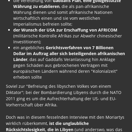
die Vereitelung von
Gaddafis Plan, eine goldgestützte
Währung zu etablieren
, die als pan-afrikanische
Währung dienen und somit afrikanische Nationen
wirtschaftlich einen und sie vom westlichen
Imperialismus befreien sollte;
der Wunsch der USA zur Erschaffung von AFRICOM
(militärische Kontrolle Afrikas zur Abwehr chinesischer
Investitionen);
ein angebliches
Gerichtsverfahren von 7 Billionen
Dollar im Auftrag aller sich beteiligenden afrikanischen
Länder
, das auf Gaddafis Veranlassung hin Anklage
gegen Schäden aus gebrochenen Verträgen mit
europäischen Ländern während deren "Kolonialzeit"
erheben sollte
Soviel zur "Befreiung des libyschen Volkes von einem
Diktator"; bei der Bombardierung Libyens durch die NATO
2011 ging es um die Aufrechterhaltung der US- und EU-
Vorherrschaft über Afrika.
Doch was in diesem fesselnden Interview mit den Moriartys
wirklich rüberkommt,
ist die unglaubliche
Rücksichtslosigkeit, die in Libyen
(und anderswo, was das