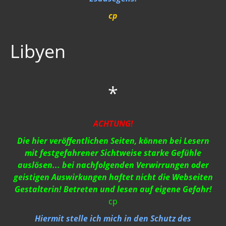
Strahlung / 5 G
cp
Gift zum Genozid
Libyen
Genderismus
Religion
*
Vereinigte Staaten von Europa
USA 2019
ACHTUNG!
Wahrheit gegen MSM
Die hier veröffentlichen Seiten, können bei Lesern
Mark Passio
mit festgefahrener Sichtweise starke Gefühle
auslösen... bei nachfolgenden Verwirrungen oder
Außerirdische?
geistigen Auswirkungen haftet nicht die Webseiten
Gestalterin! Betreten und lesen auf eigene Gefahr!
Vergangenheit
cp
Zeitgeschichte
Hiermit stelle ich mich in den Schutz des