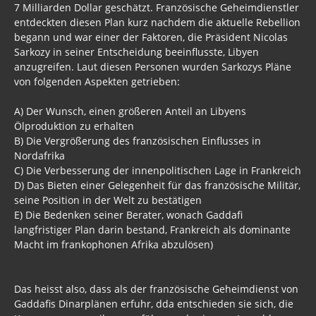
7 Milliarden Dollar geschätzt. Französische Geheimdienstler
Bargeldverbot
entdeckten diesen Plan kurz nachdem die aktuelle Rebellion
begann und war einer der Faktoren, die Präsident Nicolas
Syrien
Sarkozy in seiner Entscheidung beeinflusste, Libyen
anzugreifen. Laut diesen Personen wurden Sarkozys Pläne
Libyen
von folgenden Aspekten getrieben:
Russland - Türkei
A) Der Wunsch, einen größeren Anteil an Libyens
China
Ölproduktion zu erhalten
B) Die Vergrößerung des französischen Einflusses in
Israel
Nordafrika
C) Die Verbesserung der innenpolitischen Lage in Frankreich
Brasilien
D) Das Bieten einer Gelegenheit für das französische Militär,
seine Position in der Welt zu bestätigen
Ukraine
E) Die Bedenken seiner Berater, wonach Gaddafi
langfristiger Plan darin bestand, Frankreich als dominante
UN
Macht im frankophonen Afrika abzulösen)
Welt aktuell
Das heisst also, dass als der französische Geheimdienst von
Türkei
Gaddafis Dinarplänen erfuhr, dda entschieden sie sich, die