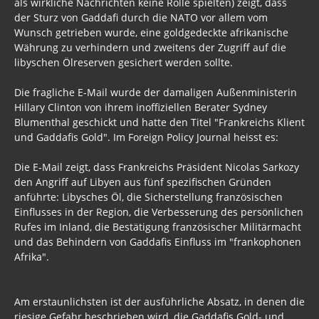
als wirkliche Nachrichten keine Rolle spielten) zeigt, dass
der Sturz von Gaddafi durch die NATO vor allem vom
Wirklich wichtig
Wunsch getrieben wurde, eine goldgedeckte afrikanische
Währung zu verhindern und zweitens der Zugriff auf die
Wichtige Vorträge
libyschen Ölreserven gesichert werden sollte.
Dezember - Januar 2019
Die fragliche E-Mail wurde der damaligen Außenministerin
Hillary Clinton von ihrem inoffiziellen Berater Sydney
Informationen bis 2017
Blumenthal geschickt und hatte den Titel "Frankreichs Klient
Archiv Umwelt 2017
und Gaddafis Gold". Im Foreign Policy Journal heisst es:
Archiv Gesundheit 2017
Die E-Mail zeigt, dass Frankreichs Präsident Nicolas Sarkozy
den Angriff auf Libyen aus fünf spezifischen Gründen
Archiv Politik 2017, 2016, 2015
anführte: Libysches Öl, die Sicherstellung französischen
Einflusses in der Region, die Verbesserung des persönlichen
Menschenverachtende Firmen
Rufes im Inland, die Bestätigung französischer Militärmacht
und das Behindern von Gaddafis Einfluss im "frankophonen
Prepper
Afrika".
Firmen
Am erstaunlichsten ist der ausführliche Absatz, in denen die
Brd - Syrien
riesige Gefahr beschrieben wird, die Gaddafis Gold- und