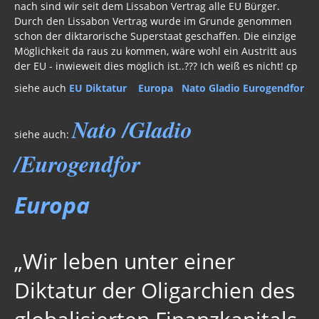
nach sind wir seit dem Lissabon Vertrag alle EU Bürger.
Strahlung / 5 G
Durch den Lissabon Vertrag wurde im Grunde genommen
schon der diktarorische Superstaat geschaffen. Die einzige
Gift zum Genozid
Möglichkeit da raus zu kommen, wäre wohl ein Austritt aus
der EU - inwieweit dies möglich ist..??? Ich weiß es nicht! cp
Genderismus
siehe auch
EU Diktatur
Europa
Nato Gladio Eurogendfor
Religion
Nato /Gladio
Vereinigte Staaten von Europa
siehe auch:
Europa 2017
/Eurogendfor
Paneuropa
Europa
Europa 2016
Nato / Gladio / Eurogendfor
„Wir leben unter einer
EU Diktatur 2017
Diktatur der Oligarchien des
EU Diktatur