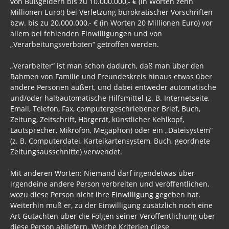
von Bußgeldern bis zu 10.000.000,- € (in Worten zehn
Millionen Euro!) bei Verletzung bürokratischer Vorschriften
bzw. bis zu 20.000.000,- € (in Worten 20 Millionen Euro) vor
allem bei fehlenden Einwilligungen und von
„Verarbeitungsverboten“ getroffen werden.
„Verarbeiter“ ist man schon dadurch, daß man über den
Rahmen von Familie und Freundeskreis hinaus etwas über
andere Personen äußert, und dabei entweder automatische
und/oder halbautomatische Hilfsmittel (z. B. Internetseite,
Email, Telefon, Fax, computergeschriebener Brief, Buch,
Zeitung, Zeitschrift, Hörgerät, künstlicher Kehlkopf,
Lautsprecher, Mikrofon, Megaphon) oder ein „Dateisystem“
(z. B. Computerdatei, Karteikartensystem, Buch, geordnete
Zeitungsausschnitte) verwendet.
Mit anderen Worten: Niemand darf irgendetwas über
irgendeine andere Person verbreiten und veröffentlichen,
wozu diese Person nicht ihre Einwilligung gegeben hat.
Weiterhin muß er, zu der Einwilligung zusätzlich noch eine
Art Gutachten über die Folgen seiner Veröffentlichung über
diese Person abliefern. Welche Kriterien diese