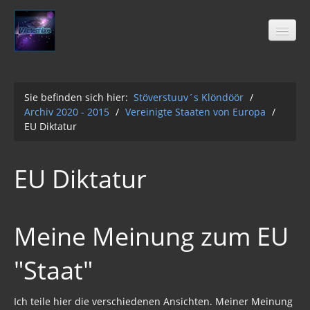
Sie befinden sich hier:
Stöverstuuv´s Klöndöör
/
Archiv 2020 - 2015
/
Vereinigte Staaten von Europa
/
Stöverstuuv´s Klöndöör
EU Diktatur
Freimaurer
04-2021
EU Diktatur
Archiv 2020 - 2015
01-12-2Q2Q
Meine Meinung zum EU
AUFKLÄRUNG 2Q2Q
"Staat"
Wasser 2019
Klimawandel der Kabale
Ich teile hier die verschiedenen Ansichten. Meiner Meinung