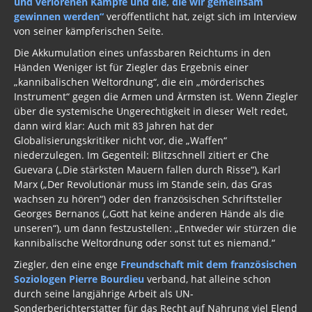
und verlorenen Kämpfe und die, die wir gemeinsam
gewinnen werden“
veröffentlicht hat, zeigt sich im Interview
Geschichte 2020
von seiner kämpferischen Seite.
Die Akkumulation eines unfassbaren Reichtums in den
Trump, Putin, Xi, der falsche Franziskus
Händen Weniger ist für Ziegler das Ergebnis einer
„kannibalischen Weltordnung“, die ein „mörderisches
»Lolita Express« Jeffrey Epstein
Instrument“ gegen die Armen und Ärmsten ist. Wenn Ziegler
über die systemische Ungerechtigkeit in dieser Welt redet,
Jason Mason
dann wird klar: Auch mit 83 Jahren hat der
1. Weltkrieg
Globalisierungskritiker nicht vor, die „Waffen“
niederzulegen. Im Gegenteil: Blitzschnell zitiert er Che
Kulturrevolution
Guevara („Die stärksten Mauern fallen durch Risse“), Karl
Marx („Der Revolutionär muss im Stande sein, das Gras
New Zealand
wachsen zu hören“) oder den französischen Schriftsteller
Georges Bernanos („Gott hat keine anderen Hände als die
China Lake
unseren“), um dann festzustellen: „Entweder wir stürzen die
kannibalische Weltordnung oder sonst tut es niemand.“
Freimaurer Bücher
Ziegler, den eine enge
Freundschaft mit dem französischen
google
Soziologen Pierre Bourdieu
verband, hat alleine schon
durch seine langjährige Arbeit als UN-
Hörbücher
Sonderberichterstatter für das Recht auf Nahrung viel Elend