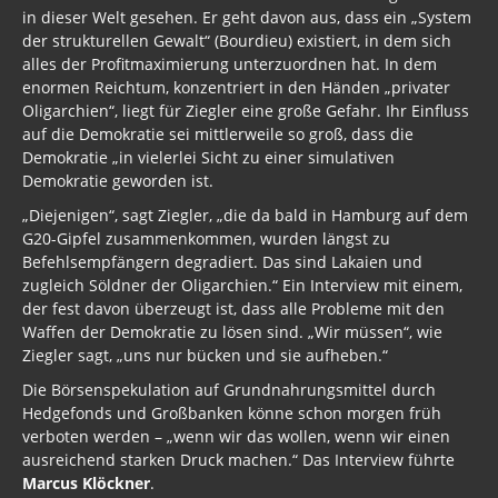
in dieser Welt gesehen. Er geht davon aus, dass ein „System
Trump, Putin, Xi und die Fliehkräfte
der strukturellen Gewalt“ (Bourdieu) existiert, in dem sich
alles der Profitmaximierung unterzuordnen hat. In dem
Tod der Tartarie
enormen Reichtum, konzentriert in den Händen „privater
Oligarchien“, liegt für Ziegler eine große Gefahr. Ihr Einfluss
Wikileaks Daten
auf die Demokratie sei mittlerweile so groß, dass die
Demokratie „in vielerlei Sicht zu einer simulativen
Bücher pdf
Demokratie geworden ist.
BRD / Deutschland
„Diejenigen“, sagt Ziegler, „die da bald in Hamburg auf dem
G20-Gipfel zusammenkommen, wurden längst zu
Stöverstuuv 2017, 2016. 2015
Befehlsempfängern degradiert. Das sind Lakaien und
zugleich Söldner der Oligarchien.“ Ein Interview mit einem,
Gästebuch
der fest davon überzeugt ist, dass alle Probleme mit den
Waffen der Demokratie zu lösen sind. „Wir müssen“, wie
Ziegler sagt, „uns nur bücken und sie aufheben.“
Die Börsenspekulation auf Grundnahrungsmittel durch
Hedgefonds und Großbanken könne schon morgen früh
verboten werden – „wenn wir das wollen, wenn wir einen
ausreichend starken Druck machen.“ Das Interview führte
Marcus Klöckner
.