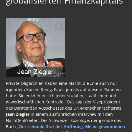
globalisierten Finanzkapitals
EMRK
,
Agenda 2030
USA 2019
Wahrheit gegen MSM
Mark Passio
Außerirdische?
Vergangenheit
Private Oligarchien haben eine Macht, die „nie auch nur
Zeitgeschichte
irgendein Kaiser, König, Papst jemals auf diesem Planeten
hatte. Sie entziehen sich jeder sozialen, staatlichen und
Neues Bewußtsein
gewerkschaftlichen Kontrolle.“ Das sagt der Vizepräsident
des Beratenden Ausschusses des UN-Menschenrechtsrats
Der globale Prädiktor
Jean Ziegler
in einem ausführlichen Interview mit den
Rom und Jerusalem
NachDenkSeiten. Der Schweizer Soziologe, der gerade das
Buch
„Der schmale Grat der Hoffnung. Meine gewonnenen
Satanischer Kalender