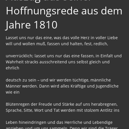
Hoffnungsrede aus dem
Bücher pdf
BRD / Deutschland
Jahre 1810
Stöverstuuv 2017, 2016. 2015
Lasset uns nur das eine, was das volle Herz in voller Liebe
Archiv Stöverstuuv 2017, 2016, 2015
will und wollen muß, fassen und halten, fest, redlich,
Archiv 2017
unverrücklich; lasset uns nur das eine fassen, in Einfalt und
Wahrheit stracks ausschreitend uns selbst gleich und
Wirklich wichtig
ehrlich
Wichtige Vorträge
deutsch zu sein – und wir werden tüchtige, männliche
Männer werden. Dann wird alles Kräftige und Jugendliche
Dezember - Januar 2019
wie ein
Informationen bis 2017
Blütenregen der Freude und Stärke auf uns herabregnen,
Sprache, Sitte, Wort und Tat werden mit stolzem Antlitz ins
Archiv Umwelt 2017
Leben hineindringen und das Herrliche und Lebendige
Archiv Gesundheit 2017
anziehen und um uns sammeln. Denn wir sind die Träger