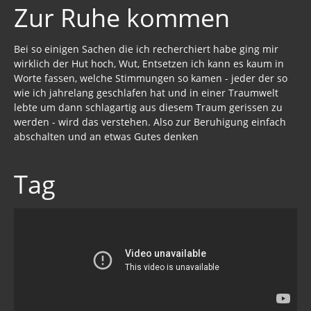
Wahrheit gegen MSM
Zur Ruhe kommen
Mark Passio
Bei so einigen Sachen die ich recherchiert habe ging mir
Außerirdische?
wirklich der Hut hoch, Wut, Entsetzen ich kann es kaum in
Worte fassen, welche Stimmungen so kamen - jeder der so
Vergangenheit
wie ich jahrelang geschlafen hat und in einer Traumwelt
lebte um dann schlagartig aus diesem Traum gerissen zu
Zeitgeschichte
werden - wird das verstehen. Also zur Beruhigung einfach
abschalten und an etwas Gutes denken
Neues Bewußtsein
Der globale Prädiktor
Tag
Rom und Jerusalem
Satanischer Kalender
Geschichte 2020
Trump, Putin, Xi, der falsche Franziskus
»Lolita Express« Jeffrey Epstein