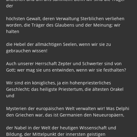
der
Archiv Politik 2017, 2016, 2015
Archiv Informationen 2017, 2016, 2015
höchsten Gewalt, deren Verwaltung Sterblichen verliehen
worden, die Träger des Glaubens und der Meinung; wir
Musik
halten
Zur Ruhe kommen
die Hebel der allmächtigen Seelen, wenn wir sie zu
gebrauchen wissen!
Gästebuch
Auch unserer Herrschaft Zepter und Schwerter sind von
Gott; wer mag sie uns entwinden, wenn wir sie festhalten?
Wir sind ein königliches, ja ein hohenpriesterliches
Geschlecht; das heiligste Priestertum, die ältesten Orakel
und
Mysterien der europäischen Welt verwalten wir! Was Delphi
den Griechen war, das ist Germanien den Neueuropäern,
der Nabel in der Welt der heutigen Wissenschaft und
Bildung, der Mittelpunkt der innersten geistigen