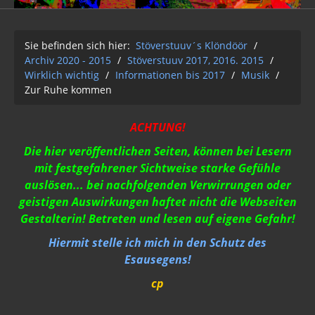
Archiv 2020 - 2015
01-12-2Q2Q
Sie befinden sich hier:
Stöverstuuv´s Klöndöör
/
Archiv 2020 - 2015
/
Stöverstuuv 2017, 2016. 2015
/
AUFKLÄRUNG 2Q2Q
Wirklich wichtig
/
Informationen bis 2017
/
Musik
/
Zur Ruhe kommen
Wasser 2019
Klimawandel der Kabale
ACHTUNG!
Strahlung / 5 G
Die hier veröffentlichen Seiten, können bei Lesern
mit festgefahrener Sichtweise starke Gefühle
Gift zum Genozid
auslösen... bei nachfolgenden Verwirrungen oder
geistigen Auswirkungen haftet nicht die Webseiten
Genderismus
Gestalterin! Betreten und lesen auf eigene Gefahr!
Religion
Hiermit stelle ich mich in den Schutz des
Esausegens!
Vereinigte Staaten von Europa
cp
USA 2019