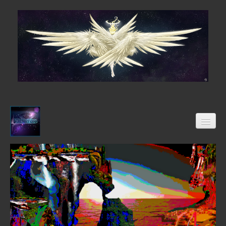
Stöverstuuv´s Klöndöör
Freimaurer
04-2021