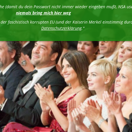
liche (damit du dein Passwort nicht immer wieder eingeben mußt, NSA 
niemals bring mich hier weg
n der faschistisch korrupten EU (und der Kaiserin Merkel einstimmig 
Datenschutzerklärung
."