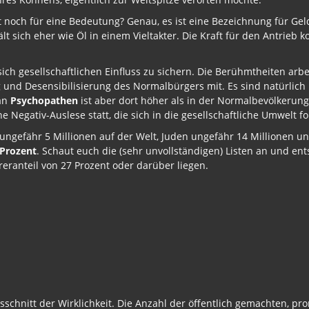
t noch für eine Bedeutung? Genau, es ist eine Bezeichnung für Ge
ält sich eher wie Öl in einem Vieltakter. Die Kraft für den Antrie
ich gesellschaftlichen Einfluss zu sichern. Die Berühmtheiten ar
 Desensibilisierung des Normalbürgers mit. Es sind natürlich ni
 an
Psychopathen
ist aber dort höher als in der Normalbevölkerung. 
 Negativ-Auslese statt, die sich in die gesellschaftliche Umwelt fo
 ungefähr 5 Millionen auf der Welt, Juden ungefähr 14 Millionen un
 Prozent
. Schaut euch die (sehr unvollständigen) Listen an und ents
eranteil von 27 Prozent oder darüber liegen.
usschnitt der Wirklichkeit. Die Anzahl der öffentlich gemachten, p