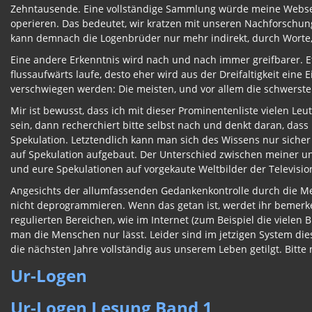
Zehntausende. Eine vollständige Sammlung würde meine Webse
operieren. Das bedeutet, wir kratzen mit unseren Nachforschung
kann demnach die Logenbrüder nur mehr indirekt, durch Worte,
Eine andere Erkenntnis wird nach und nach immer greifbarer. Et
flussaufwärts laufe, desto eher wird aus der Dreifaltigkeit eine
verschwiegen werden: Die meisten, und vor allem die schwersten 
Mir ist bewusst, dass ich mit dieser Prominentenliste vielen Leu
sein, dann recherchiert bitte selbst nach und denkt daran, dass
Spekulation. Letztendlich kann man sich des Wissens nur sicher 
auf Spekulation aufgebaut. Der Unterschied zwischen meiner un
und eure Spekulationen auf vorgekaute Weltbilder der Televisio
Angesichts der allumfassenden Gedankenkontrolle durch die Med
nicht deprogrammieren. Wenn das getan ist, werdet ihr bemerke
regulierten Bereichen, wie im Internet (zum Beispiel die vielen
man die Menschen nur lässt. Leider sind im jetzigen System di
die nächsten Jahre vollständig aus unserem Leben getilgt. Bitte 
Ur-Logen
Ur-Logen Lesung Band 1