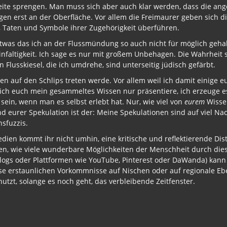
ite sprengen. Man muss sich aber auch klar werden, dass die a
en erst an der Oberfläche. Vor allem die Freimaurer geben sich d
 Taten und Symbole ihrer Zugehörigkeit überführen.
was das ich an der Flussmündung so auch nicht für möglich gehalt
 Einfaltigkeit. Ich sage es nur mit großem Unbehagen. Die Wahrheit
Flusskiesel, die ich umdrehe, sind unterseitig jüdisch gefärbt.
ten auf den Schlips treten werde. Vor allem weil ich damit einige eu
 ich euch mein gesammeltes Wissen nur präsentiere, ich erzeuge es
sein, wenn man es selbst erlebt hat. Nur, wie viel von
eurem
Wissen
d eurer Spekulation ist der: Meine Spekulationen sind auf viel Na
nsfuzzis.
ien kommt ihr nicht umhin, eine kritische und reflektierende Di
n, wie viele wunderbare Möglichkeiten der Menschheit durch diese
 Blogs oder Plattformen wie YouTube, Pinterest oder DaWanda) kann 
ese erstaunlichen Vorkommnisse auf Nischen oder auf regionale E
nutzt, solange es noch geht, das verbleibende Zeitfenster.