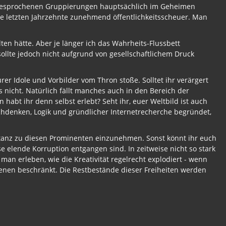
ngesprochenen Gruppierungen hauptsächlich im Geheimen
ie letzten Jahrzehnte zunehmend öffentlichkeitsscheuer. Man
en hätte. Aber je länger ich das Wahrheits-Flussbett
 sollte jedoch nicht aufgrund von gesellschaftlichem Druck
rer Idole und Vorbilder vom Thron stoße. Solltet ihr verärgert
 nicht. Natürlich fällt manches auch in den Bereich der
 habt ihr denn selbst erlebt? Seht ihr, euer Weltbild ist auch
chdenken, Logik und gründlicher Internetrecherche begründet,
stanz zu diesen Prominenten einzunehmen. Sonst könnt ihr euch
 elende Korruption entgangen sind. In zeitweise nicht so stark
man erleben, wie die Kreativität regelrecht explodiert - wenn
benen beschränkt. Die Restbestände dieser Freiheiten werden