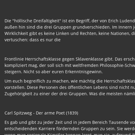
Die "höllische Dreifaltigkeit" ist ein Begriff, der von Erich Lu
außen hin sind die drei Gruppen grundverschieden. Im Innern je
Wirklichkeit gibt es keine Linken und Rechten, keine Nationen,
vertuschen: dass es nur die
Frontlinie Herrschaftsklasse gegen Sklavenklasse gibt. Das ersch
kompliziert mag, der soll sich mit weltfremden Philosophie-Schwa
steigern. Nicht so aber euren Erkenntnisgewinn.
Um euch begreiflich zu machen, wie mächtig die Herrschaftsklas
vorstellen. Diese Personen des öffentlichen Lebens sind nicht
Zugehörigkeit zu einer der drei Gruppen. Was die meisten näml
Carl Spitzweg - Der arme Poet (1839)
Es gab und gibt zu jeder Zeit und in jedem Bereich Tausende vo
entscheidenden Karriere fördernden Gruppen zu sein. Sie wer
wenn man regionale Künstler kennen lernt, man sie, aufgrund ih