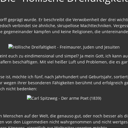
dendorff geprägt wurde. Er beschreibt die Verwobenheit der drei wic
doch verbindet sie ähnliche, skrupellose Machttechniken. Vergesst
 die gegeneinander kämpfen und keine Religionen, die untereinand
eint euch zu eindimensional und simpel? Ja mein Gott, ich kann auc
flern beschäftigen. Mit viel heißer Luft und Problemen, die es gar 
se ist, möchte ich fünf, nach Jahrhundert und Geburtsjahr, sortie
 nur wegen ihrer besonderen Fähigkeiten berühmt und erfolgreich 
ich nicht bedenken:
n Menschen auf der Welt, die genauso gut, oder noch besser als d
den von den Lügenmedien nicht wahrgenommen und nicht wertgesch
res Könnens, eigentlich zur Weltspitze verorten möchte.