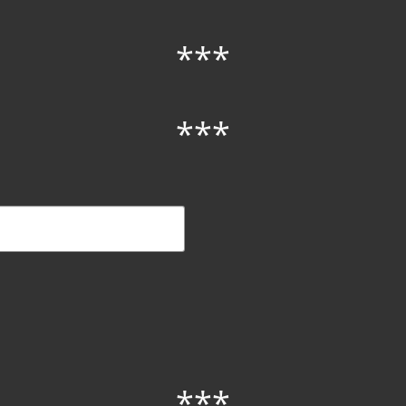
***
***
***