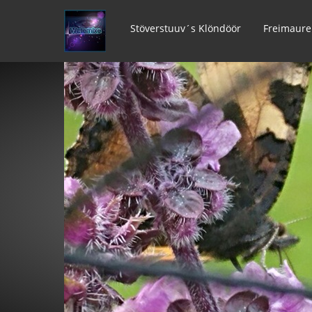
Stöverstuuv´s Klöndöör
Freimaure