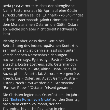
Beda (735) vermutete, dass der altenglische
Name Eosturmonath für April auf eine Göttin
zurückzuführen sei, bei Eginhart (770-840) findet
sich ein Ostermonath. Jakob Grimm leitete aus
dem Monatsnamen Ostarun die Göttin Ostara
ab, welche sich aber nicht direkt nachweisen
lässt.
Richtig ist aber, dass diese Göttin bei
Betrachtung des indoeuropäischen Kontextes
sehr gut belegt ist, denn sie lässt sich unter
verschiedenen Namensbezeichnungen
nachweisen (ags. Eystre, ags. Eastro = Ostern,
altsächs. Eostre-Eostreus, adh. Ostarmânoth,
germ. Oestras, ir. Tata, altind. Usra-ushas, lit.
Auzra, phön. Astarte, lat. Aurora = Morgenröte,
griech. Eos = Osten, an. Austr. Gemr. Austra =
Osten). Noch 1750 werden die Externsteine
“Eostrae Rupes“ (Ostaras Felsen) genannt.
Die Christen legten das Osterfest erst im Jahre
325 [
Erstes Konzil von Nicäa
] auf den Sonntag
nach dem ersten Vollmond, der der
Tagundnachtgleiche folgt, also in eine