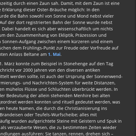
eitig durch einen Zaun sah. Damit, mit dem Zaun ist eine
 Erklärung dieser Oster-Bräuche möglich: In den
wurde die Bahn sowohl von Sonne und Mond nebst vieler
Auf der dort registrierten Bahn der Sonne wurde nebst
Dabei handelt es sich aber wissenschaftlich um nichts
 um den Zusammenhang von Ekliptik, Präzession und
enen Sonnen-Aufgang zwischen einem kürzeren und einem
schen dem Frühlings-Punkt zur Freude oder Vorfreude auf
mten Anlass Beltane am
1. Mai
.
1. März konnte zum Beispiel in Stonehenge auf den Tag
chricht vor 2000 Jahren von den diversen antiken
ttelt werden sollte, ist auch der Ursprung der Sonnenwend-
armierungs- und Nachrichten-System für weite Distanzen,
en mühelos Flüsse und Schluchten überbrückt werden. In
r Bedeutung der allein stehenden Menhire bei alten
ugeordnet werden konnten und rituell gedeutet werden, was
agen heute Namen, die durch die Christianisierung ins
-Brandeisen oder Teufels-Wurfscheibe; alles mit
äufig wurden aufgerichtete Steine mit Geistern und Spuk in
 als verzauberte Wesen, die zu bestimmten Zeiten wieder
ndlungen ausführen: Sie tanzen, rennen, drehen sich –