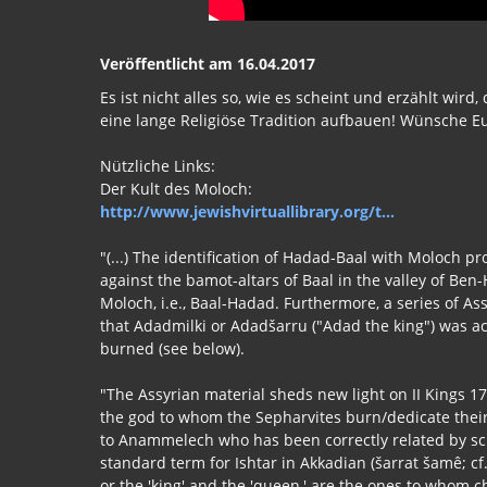
Veröffentlicht am 16.04.2017
Es ist nicht alles so, wie es scheint und erzählt wird
eine lange Religiöse Tradition aufbauen! Wünsche E
Nützliche Links:
Der Kult des Moloch:
http://www.jewishvirtuallibrary.org/t...
"(...) The identification of Hadad-Baal with Moloch 
against the bamot-altars of Baal in the valley of B
Moloch, i.e., Baal-Hadad. Furthermore, a series of 
that Adadmilki or Adadšarru ("Adad the king") was ac
burned (see below).
"The Assyrian material sheds new light on II Kings 
the god to whom the Sepharvites burn/dedicate their 
to Anammelech who has been correctly related by sch
standard term for Ishtar in Akkadian (šarrat šamê; c
or the 'king' and the 'queen,' are the ones to whom