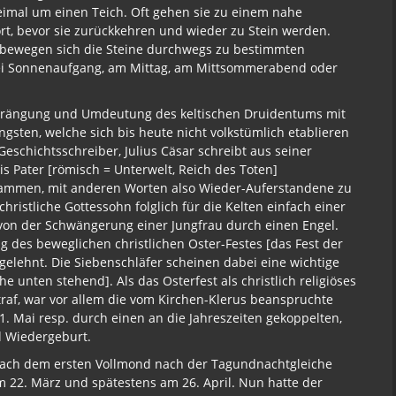
eimal um einen Teich. Oft gehen sie zu einem nahe
rt, bevor sie zurückkehren und wieder zu Stein werden.
 bewegen sich die Steine durchwegs zu bestimmten
bei Sonnenaufgang, am Mittag, am Mittsommerabend oder
erdrängung und Umdeutung des keltischen Druidentums mit
gsten, welche sich bis heute nicht volkstümlich etablieren
Geschichtsschreiber, Julius Cäsar schreibt aus seiner
 Dis Pater [römisch = Unterwelt, Reich des Toten]
tammen, mit anderen Worten also Wieder-Auferstandene zu
ristliche Gottessohn folglich für die Kelten einfach einer
von der Schwängerung einer Jungfrau durch einen Engel.
g des beweglichen christlichen Oster-Festes [das Fest der
gelehnt. Die Siebenschläfer scheinen dabei eine wichtige
 unten stehend]. Als das Osterfest als christlich religiöses
traf, war vor allem die vom Kirchen-Klerus beanspruchte
1. Mai resp. durch einen an die Jahreszeiten gekoppelten,
d Wiedergeburt.
nach dem ersten Vollmond nach der Tagundnachtgleiche
m 22. März und spätestens am 26. April. Nun hatte der