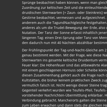
Sprünge beobachtet haben können, wenn man gleichz
Zuordnung zur keltischen Zeit und die einleuchtende
druidischen Sternwarten [= Zaun- oder Steinkreis] 
Gestirne beobachtet, vermessen und aufgezeichnet. 
anderem auch die TagundNachtgleiche festgehalten. 
anderes als um die Trudel-Bewegung der Erde, also
Nutation. Der Tanz der Sonne erfasst inhaltlich j
längeren Tag; einen Drei-Sprung oder Tanz von Men
den dadurch nun mit 40 Nächten abzählbar bestim
Der Frühlingspunkt der Tag-und-Nacht-Gleiche am 2
genau bestimmt werden. Mit der Frage, wie diese Na
Sternwarten ins gesamte keltische Druidentum vermi
Feuer klar: Die Höhenfeuer sind das altbewährte Al
mit einem geschlagenen Hornuss oder Scheibe könn
diesen Zusammenhang gehört auch die Frage nach de
Kultstätten, die bisher keinem praktischen Zweck z
vermutlich falsch ist. Nicht wenige dieser Steine tr
Gegenteil verkehrt wurden wie Teufels-Pfeil, Teufels
vorstehender Nachrichten-Übermittlung erklärbar. H
Verbindung gebracht. Mancherorts galten die Steine
zum Leben erwachen und dann stets die gleichen Ha