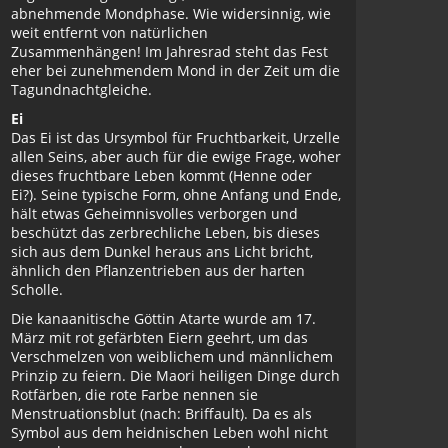
abnehmende Mondphase. Wie widersinnig, wie
weit entfernt von natürlichen
Zusammenhängen! Im Jahresrad steht das Fest
eher bei zunehmendem Mond in der Zeit um die
Tagundnachtgleiche.
Ei
Das Ei ist das Ursymbol für Fruchtbarkeit, Urzelle
allen Seins, aber auch für die ewige Frage, woher
dieses fruchtbare Leben kommt (Henne oder
Ei?). Seine typische Form, ohne Anfang und Ende,
hält etwas Geheimnisvolles verborgen und
beschützt das zerbrechliche Leben, bis dieses
sich aus dem Dunkel heraus ans Licht bricht,
ähnlich den Pflanzentrieben aus der harten
Scholle.
Die kanaanitische Göttin Atarte wurde am 17.
März mit rot gefärbten Eiern geehrt, um das
Verschmelzen von weiblichem und männlichem
Prinzip zu feiern. Die Maori heiligen Dinge durch
Rotfärben, die rote Farbe nennen sie
Menstruationsblut (nach: Briffault). Da es als
Symbol aus dem heidnischen Leben wohl nicht