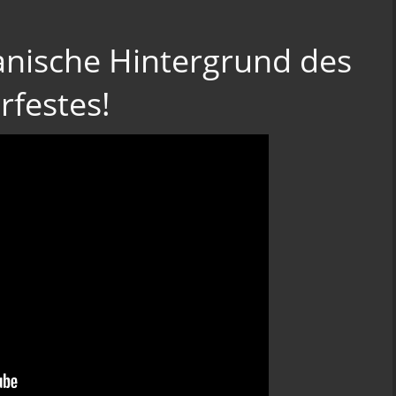
anische Hintergrund des
rfestes!