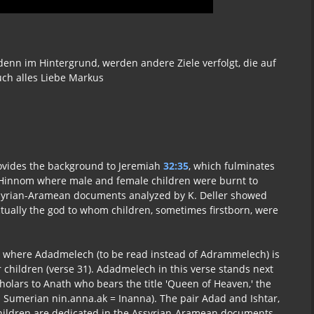
, denn im Hintergrund, werden andere Ziele verfolgt, die auf
uch alles Liebe Markus
provides the background to Jeremiah
32:35
, which fulminates
en-Hinnom where male and female children were burnt to
Assyrian-Aramean documents analyzed by K. Deller showed
tually the god to whom children, sometimes firstborn, were
17 where Adadmelech (to be read instead of Adrammelech) is
children (verse 31). Adadmelech in this verse stands next
olars to Anath who bears the title 'Queen of Heaven,' the
f. Sumerian nin.anna.ak = Inanna). The pair Adad and Ishtar,
 children are dedicated in the Assyrian-Aramean documents