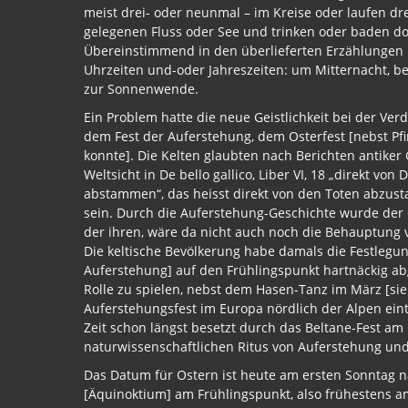
meist drei- oder neunmal – im Kreise oder laufen dr
gelegenen Fluss oder See und trinken oder baden do
Übereinstimmend in den überlieferten Erzählungen
Uhrzeiten und-oder Jahreszeiten: um Mitternacht, 
zur Sonnenwende.
Ein Problem hatte die neue Geistlichkeit bei der V
dem Fest der Auferstehung, dem Osterfest [nebst Pfin
konnte]. Die Kelten glaubten nach Berichten antiker 
Weltsicht in De bello gallico, Liber VI, 18 „direkt von
abstammen“, das heisst direkt von den Toten abzus
sein. Durch die Auferstehung-Geschichte wurde der ch
der ihren, wäre da nicht auch noch die Behauptung 
Die keltische Bevölkerung habe damals die Festlegun
Auferstehung] auf den Frühlingspunkt hartnäckig ab
Rolle zu spielen, nebst dem Hasen-Tanz im März [siehe
Auferstehungsfest im Europa nördlich der Alpen ein
Zeit schon längst besetzt durch das Beltane-Fest am 
naturwissenschaftlichen Ritus von Auferstehung un
Das Datum für Ostern ist heute am ersten Sonntag 
[Äquinoktium] am Frühlingspunkt, also frühestens a