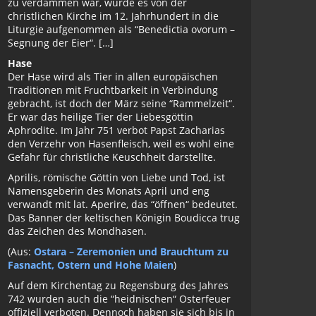
zu verdammen war, wurde es von der
christlichen Kirche im 12. Jahrhundert in die
Liturgie aufgenommen als “Benedictia ovorum –
Segnung der Eier“. […]
Hase
Der Hase wird als Tier in allen europäischen
Traditionen mit Fruchtbarkeit in Verbindung
gebracht, ist doch der März seine “Rammelzeit“.
Er war das heilige Tier der Liebesgöttin
Aphrodite. Im Jahr 751 verbot Papst Zacharias
den Verzehr von Hasenfleisch, weil es wohl eine
Gefahr für christliche Keuschheit darstellte.
Aprilis, römische Göttin von Liebe und Tod, ist
Namensgeberin des Monats April und eng
verwandt mit lat. Aperire, das “öffnen“ bedeutet.
Das Banner der keltischen Königin Boudicca trug
das Zeichen des Mondhasen.
(Aus:
Ostara – Zeremonien und Brauchtum zu
Fasnacht, Ostern und Hohe Maien
)
Auf dem Kirchentag zu Regensburg des Jahres
742 wurden auch die “heidnischen“ Osterfeuer
offiziell verboten. Dennoch haben sie sich bis in