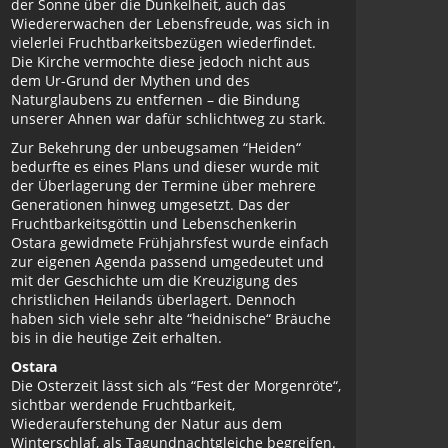
der Sonne über die Dunkelheit, auch das
Wiedererwachen der Lebensfreude, was sich in
vielerlei Fruchtbarkeitsbezügen wiederfindet.
Die Kirche vermochte diese jedoch nicht aus
dem Ur-Grund der Mythen und des
Naturglaubens zu entfernen – die Bindung
unserer Ahnen war dafür schlichtweg zu stark.
Zur Bekehrung der unbeugsamen “Heiden“
bedurfte es eines Plans und dieser wurde mit
der Überlagerung der Termine über mehrere
Generationen hinweg umgesetzt. Das der
Fruchtbarkeitsgöttin und Lebenschenkerin
Ostara gewidmete Frühjahrsfest wurde einfach
zur eigenen Agenda passend umgedeutet und
mit der Geschichte um die Kreuzigung des
christlichen Heilands überlagert. Dennoch
haben sich viele sehr alte “heidnische“ Bräuche
bis in die heutige Zeit erhalten.
Ostara
Die Osterzeit lässt sich als “Fest der Morgenröte“,
sichtbar werdende Fruchtbarkeit,
Wiederauferstehung der Natur aus dem
Winterschlaf, als Tagundnachtgleiche begreifen.