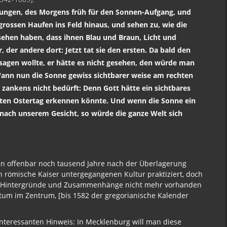
Jungen, des Morgens früh für den Sonnen-Aufgang, und
rossen Haufen ins Feld hinaus, und sehen zu, wie die
sehen haben, dass ihnen Blau und Braun, Licht und
, der andere dort: Jetzt tat sie den ersten. Da bald den
agen wollte, er hätte es nicht gesehen, den würde man
 Wann nun die Sonne gewiss sichtbarer weise am rechten
s zankens nicht bedürft: Denn Gott hätte ein sichtbares
ten Ostertag erkennen könnte. Und wenn die Sonne ein
 nach unserem Gesicht, so würde die ganze Welt sich
den offenbar noch tausend Jahre nach der Überlagerung
 römische Kaiser untergegangenen Kultur praktiziert, doch
die Hintergründe und Zusammenhänge nicht mehr vorhanden
atum im Zentrum, [bis 1582 der gregorianische Kalender
interessanten Hinweis: In Mecklenburg will man diese